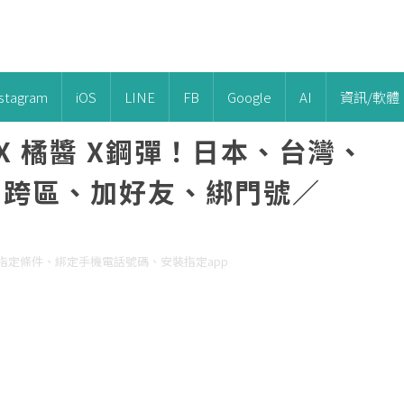
nstagram
iOS
LINE
FB
Google
AI
資訊/軟體
X 橘醬 X鋼彈！日本、台灣、
PN跨區、加好友、綁門號／
達成指定條件、綁定手機電話號碼、安裝指定app