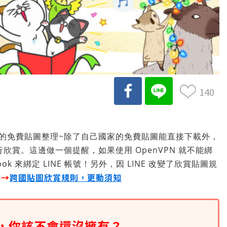
140
的免費貼圖整理~除了自己國家的免費貼圖能直接下載外，
行欣賞。這邊做一個提醒，如果使用 OpenVPN 就不能綁
ook 來綁定 LINE 帳號！另外，因 LINE 改變了欣賞貼圖規
明→
跨國貼圖欣賞規則，更動須知
圖，你該不會還沒擁有？