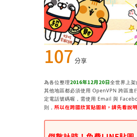
107
分享
2016年12月20日
為各位整理
全世界上架
其他地區都必須使用 OpenVPN 跨區進
定電話號碼喔，需使用 Email 與 Faceb
所以在跨國欣賞貼圖前，請先看說
則，
倒數計時！免費LINE貼