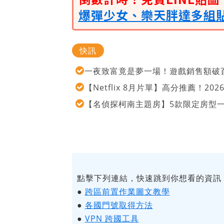
爆彈少女、樂天胖達多組
快訊
一夜致富竟是夢一場！遊戲銷售額破百
【Netflix 8月片單】高分推薦！2
【名偵探柯南主題房】5款限定房型
點擊下列連結，快速跳到你想看的資訊
●
跨區前置作業圖文教學
●
各國門號取得方法
●
VPN 跨國工具