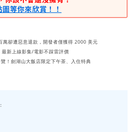
貼圖等你來欣賞！！
萬卻遭惡意退款，開發者僅獲得 2000 美元
026 最新上線影集/電影不踩雷評價
一覽！劍湖山大飯店限定下午茶、入住特典
：