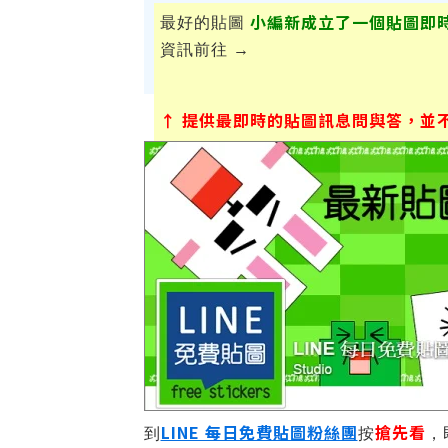
小編新成立了一個貼圖即
最好的貼圖
資訊前往 →
↑ 提供最即時的貼圖訊息問與答，並不定
LINE 每日免費貼圖粉絲團
搶先看
到
按
，