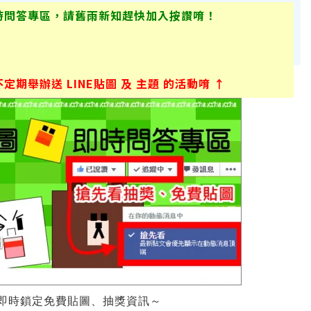
時問答專區，請舊雨新知趕快加入按讚唷！
期舉辦送 LINE貼圖 及 主題 的活動唷 ↑
即時鎖定免費貼圖、抽獎資訊～