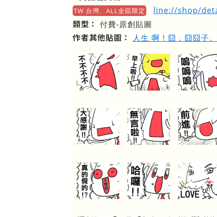
line://shop/det
TW 台灣、ALL全區限定
類型：
付費-原創貼圖
作者其他貼圖：
人生 啊！囧，囧囧子