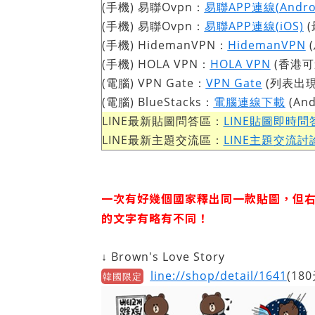
(手機) 易聯Ovpn：
易聯APP連線(Andro
(手機) 易聯Ovpn：
易聯APP連線(iOS)
(
(手機) HidemanVPN：
HidemanVPN
(
(手機) HOLA VPN：
HOLA VPN
(香港可連)
(電腦) VPN Gate：
VPN Gate
(列表出現保
(電腦) BlueStacks：
電腦連線下載
(And
LINE最新貼圖問答區：
LINE貼圖即時問
LINE最新主題交流區：
LINE主題交流討
一次有好幾個國家釋出同一款貼圖，但
的文字有略有不同！
↓ Brown's Love Story
line://shop/detail/1641
(180
韓國限定