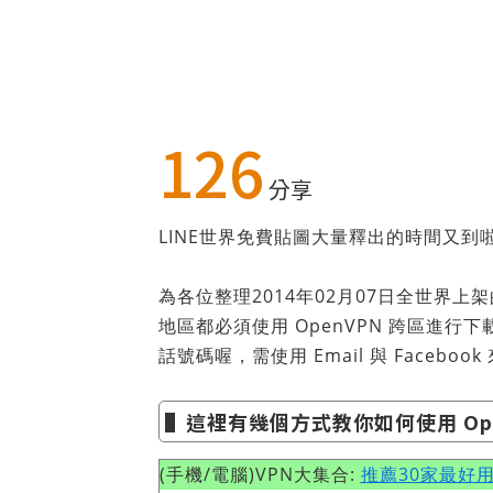
126
分享
LINE世界免費貼圖大量釋出的時間又到
為各位整理2014年02月07日全世界
地區都必須使用 OpenVPN 跨區進行下
話號碼喔，需使用 Email 與 Facebook
▌這裡有幾個方式教你如何使用 Ope
(手機/電腦)VPN大集合:
推薦30家最好用