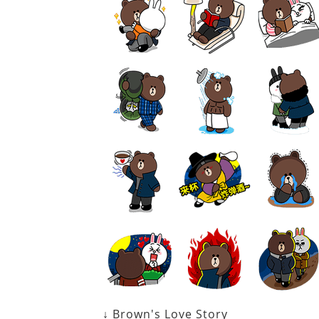
↓ Brown's Love Story