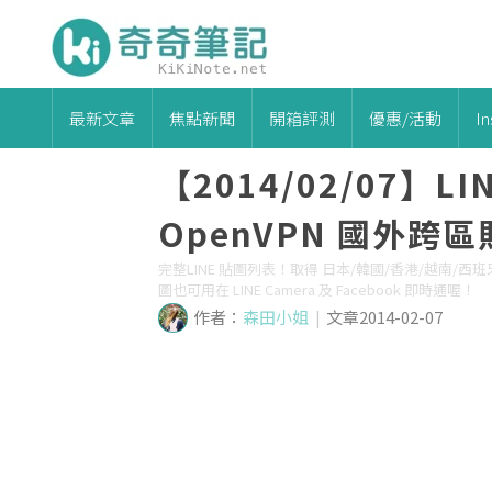
最新文章
焦點新聞
開箱評測
優惠/活動
I
【2014/02/07】
OpenVPN 國外跨
完整LINE 貼圖列表！取得 日本/韓國/香港/越南/西班牙/印尼/泰國
圖也可用在 LINE Camera 及 Facebook 即時通喔！
作者：
森田小姐
|
文章2014-02-07