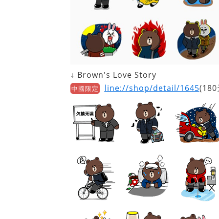
↓ Brown's Love Story
line://shop/detail/1645
(180
中國限定