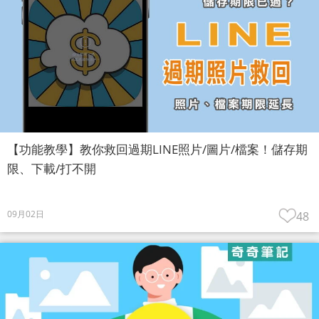
【功能教學】教你救回過期LINE照片/圖片/檔案！儲存期
限、下載/打不開
09月02日
48