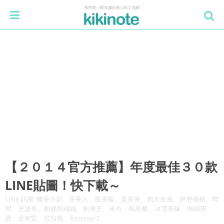
【２０１４官方推薦】年度最佳３０款
LINE貼圖！快下載～
LINE 貼圖: 蠟筆小新、香蕉人、凱蒂貓、蛋黃哥、熊大兔兔、胖胖褲豬、彎
彎、史迪奇、賴賴與織織、航海王、米奇、馬來貘、冰雪奇緣、海綿寶
寶、全智賢、拉拉熊、funassyi 2