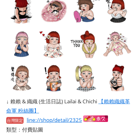
↓ 賴賴 & 織織 (生活日誌) Lailai & Chichi
【賴賴織織革
命軍 粉絲團】
line://shop/detail/2325
台灣限定
類型：付費貼圖