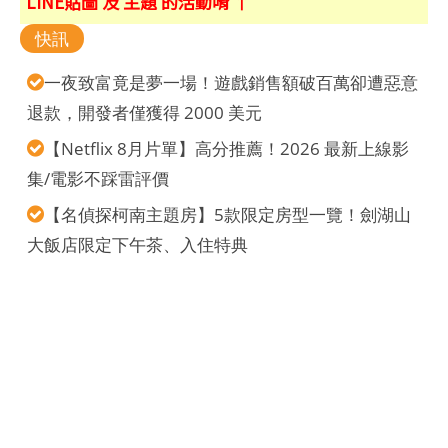
LINE貼圖 及 主題 的活動唷 ↑
快訊
一夜致富竟是夢一場！遊戲銷售額破百萬卻遭惡意
退款，開發者僅獲得 2000 美元
【Netflix 8月片單】高分推薦！2026 最新上線影
集/電影不踩雷評價
【名偵探柯南主題房】5款限定房型一覽！劍湖山
大飯店限定下午茶、入住特典