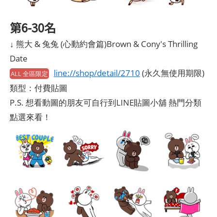
第6-30名
↓ 熊大 & 兔兔 (心動約會篇)Brown & Cony's Thrilling
Date
line://shop/detail/2710
(永久無使用期限)
ALL 全區限定
類型：付費貼圖
P.S. 想看動圖的朋友可自行到LINE貼圖小舖 熱門分類
點選來看！