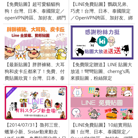
【免費貼圖】超可愛貓貓狗
【LINE免費貼圖】鸚鵡兄弟、
狗！台灣、日本、泰國限定／
巧虎！台灣、日本、泰國限定
openVPN跨區、加好友、綁門
／OpenVPN跨區、加好友、綁
號／2018/08/07
門號／2021/6/8
【最新貼圖】胖胖褲豬、大耳
【免費限定贈送】LINE 貼圖大
狗和皮卡丘都來了！免費、付
放送！彎彎貼圖、cherng's馬
費貼圖欣賞！台灣、日本、泰
來膜貼圖，粉絲限定
國限定／openVPN跨區／
2016/7/21
【2014/07/31】魯邦三世、
【LINE免費貼圖】10組實用貼
蠟筆小新、Sistar動來動去
圖！台灣、日本、泰國限定／