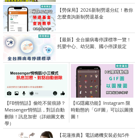
【勞保局】2026新制勞退分紅！教你
怎麼查詢新制勞退基金
【最新】全台腸病毒停課標準一覽！
托嬰中心、幼兒園、國小停課規定
【FB悄悄話】偷吃不留痕跡？
【IG隱藏功能】Instagram 限
Messenger悄悄話，對話自動
時動態的「GIF圖」可以以圖搜
刪除！訊息加密（詳細圖文教
圖！
學）
【花蓮推薦】電話總機安裝必知5件