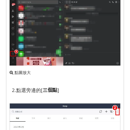
點圖放大
三個點
2.點選旁邊的[
]