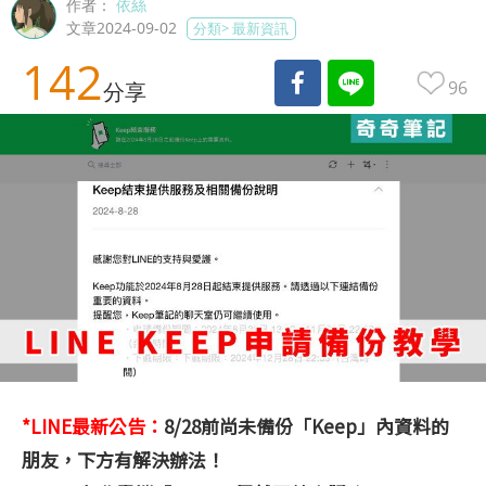
作者：
依絲
文章2024-09-02
分類>
最新資訊
142
96
分享
*LINE最新公告：
8/28前尚未備份「Keep」內資料的
朋友，下方有解決辦法！