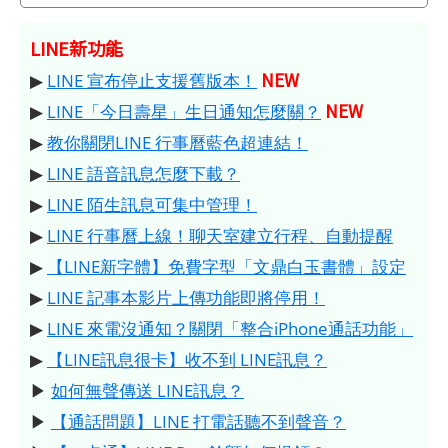
LINE新功能
NEW
▶
LINE 宣布停止支援舊版本！
NEW
▶
LINE「今日壽星」生日通知怎麼關？
▶
教你關閉LINE 行事曆藍色超連結！
▶
LINE 語音訊息怎麼下載？
▶
LINE 陌生訊息可集中管理！
▶
LINE 行事曆上線！聊天室建立行程、自動提醒
▶
【LINE新字體】免費字型「文鼎白玉書體」設定
▶
LINE 記事本影片上傳功能即將停用！
▶
LINE 來電沒通知？關閉「整合iPhone通話功能」
▶
【LINE訊息很卡】收不到 LINE訊息？
▶
如何無聲傳送 LINE訊息？
▶
【通話問題】LINE 打電話聽不到聲音？