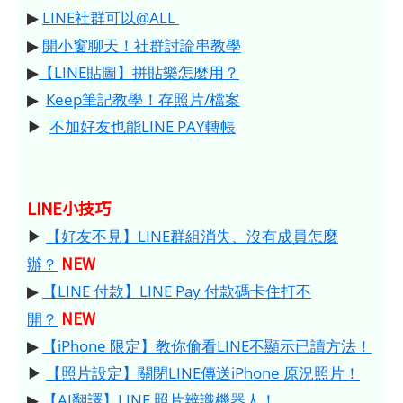
▶
LINE社群可以@ALL
▶
開小窗聊天！社群討論串教學
▶
【LINE貼圖】拼貼樂怎麼用？
▶
Keep筆記教學！存照片/檔案
▶
不加好友也能LINE PAY轉帳
LINE小技巧
▶
【好友不見】LINE群組消失、沒有成員怎麼
NEW
辦？
▶
【LINE 付款】LINE Pay 付款碼卡住打不
NEW
開？
▶
【iPhone 限定】教你偷看LINE不顯示已讀方法！
▶
【照片設定】關閉LINE傳送iPhone 原況照片！
▶
【AI翻譯】LINE 照片辨識機器人！