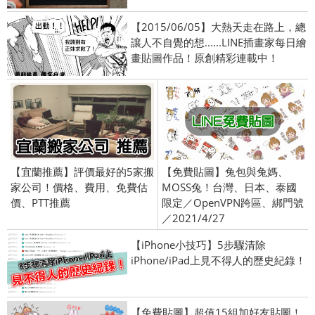
【2015/06/05】大熱天走在路上，總
讓人不自覺的想......LINE插畫家每日繪
畫貼圖作品！原創精彩連載中！
【宜蘭推薦】評價最好的5家搬
【免費貼圖】兔包與兔媽、
家公司！價格、費用、免費估
MOSS兔！台灣、日本、泰國
價、PTT推薦
限定／OpenVPN跨區、綁門號
／2021/4/27
【iPhone小技巧】5步驟清除
iPhone/iPad上見不得人的歷史紀錄！
【免費貼圖】超值15組加好友貼圖！