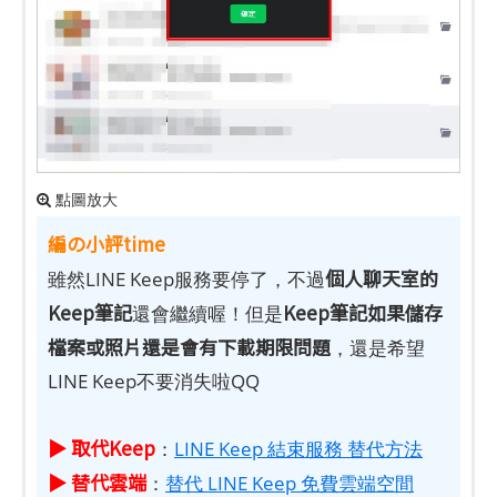
點圖放大
編の小評time
個人聊天室的
雖然LINE Keep服務要停了，不過
Keep筆記
Keep筆記如果儲存
還會繼續喔！但是
檔案或照片還是會有下載期限問題
，還是希望
LINE Keep不要消失啦QQ
▶ 取代Keep
：
LINE Keep 結束服務 替代方法
▶ 替代雲端
：
替代 LINE Keep 免費雲端空間