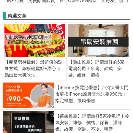
LINE 付費、免費貼圖欣賞！日
OpenVPN跨區、加好友、綁門
本、台灣、韓國、泰國全區限
號／2024/11/12
定
精選文章
【麥當勞神破解】最超值的點
【龜山推薦】評價最好的5家
餐方式！銅板輕鬆點+甜心卡，
電扇公司！吊扇、款式、安
點出最大碗吃法。
裝、維修、價格
【iPhone 換電池優惠】台灣大哥大門
市更換iPhone原廠電池只要990元！
指定機型、限時優惠
【苗栗推薦】評價最好5家冷氣行！冷
氣安裝、維修、價格、保養、灌冷
媒、故障、空調、不冷、噪音