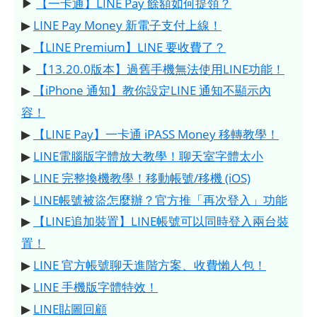
▶
【一卡通】LINE Pay 餘額如何提領？
▶
LINE Pay Money 新電子支付上線！
▶
【LINE Premium】LINE 要收費了？
▶
【13.20.0版本】過舊手機無法使用LINE功能！
▶
【iPhone 通知】教你設定LINE 通知不顯示內
容！
▶
【LINE Pay】一卡通 iPASS Money 移轉教學！
▶
LINE電腦版字體放大教學！聊天室字體太小
▶
LINE 完整換機教學！移動帳號/移機 (iOS)
▶
LINE帳號被盜怎麼辦？官方推「再次登入」功能
▶
【LINE追加裝置】LINE帳號可以同時登入兩台裝
置！
▶
LINE 官方帳號聊天進階方案、收費懶人包！
▶
LINE 手機版字體特效！
▶
LINE貼圖回顧