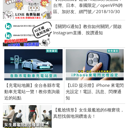
台灣、日本、泰國限定／openVPN跨
區、加好友、綁門號／2018/10/30
【關閉IG通知】教你如何關閉／開啟
Instagram直播、按讚通知
【充電站地圖】全台各縣市電
【LED 提示燈】iPhone 來電閃
動車充電站一覽！教你查詢最
光設定！電話、訊息、閃爍通
近的站點
知
【尷尬情形】女生最尷尬的6種窘境，
真想找個地洞鑽進去！