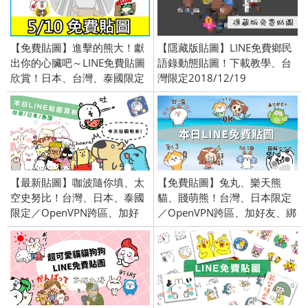
【免費貼圖】進擊的熊大！獻
【隱藏版貼圖】LINE免費鄉民
出你的心臟吧～LINE免費貼圖
語錄動態貼圖！下載教學、台
欣賞！日本、台灣、泰國限定
灣限定2018/12/19
／openVPN跨區、加好友、綁
門號／2016/5/10
【最新貼圖】咖波隨你填、太
【免費貼圖】兔丸、樂天熊
空史努比！台灣、日本、泰國
貓、賤萌熊！台灣、日本限定
限定／OpenVPN跨區、加好
／OpenVPN跨區、加好友、綁
友、綁門號／2019/07/18
門號／2021/2/23