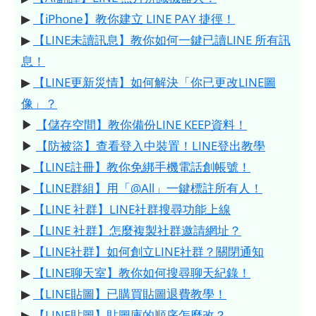
▶
【iPhone】教你建立 LINE PAY 捷徑！
▶
【LINE未讀訊息】教你如何一鍵已讀LINE 所有訊
息！
▶
【LINE更新災情】如何解決「你已更改LINE圖
像」？
▶
【儲存空間】教你備份LINE KEEP資料！
▶
【防被盜】查看登入中裝置！LINE登出教學
▶
【LINE註冊】教你免綁手機電話創帳號！
▶
【LINE群組】用「@All」一鍵標註所有人！
▶
【LINE 社群】LINE社群搜尋功能上線
▶
【LINE 社群】怎麼複製社群邀請網址？
▶
【LINE社群】如何創立LINE社群？關閉通知
▶
【LINE聊天室】教你如何搜尋聊天紀錄！
▶
【LINE貼圖】已購買貼圖退費教學！
▶
【LINE貼圖】貼圖庫的順序怎麼改？