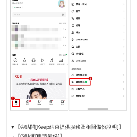
▼【➃點開[Keep結束提供服務及相關備份說明]】
→【➄點選[申請備份]】