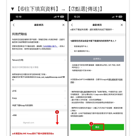
▼【➅往下填寫資料】→【➆點選[傳送]】