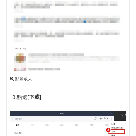
點圖放大
下載
3.點選[
]