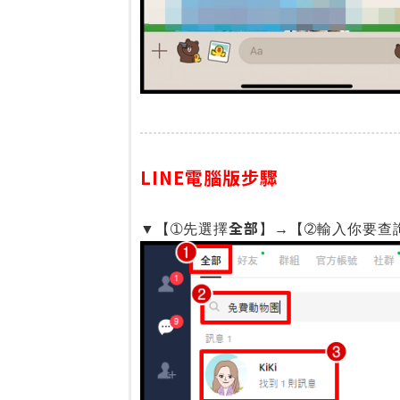
LINE電腦版步驟
全部
▼【➀先選擇
】→【➁輸入你要查