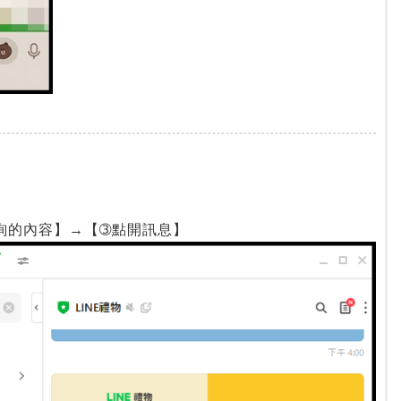
詢的內容】→【➂點開訊息】