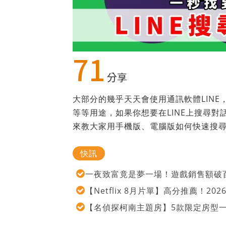
71
分享
大部分的幾乎天天會使用通訊軟體LINE
等等用途，如果你想要在LINE上搜尋
來教大家用手機版、電腦版如何快速搜
快訊
一夜致富竟是夢一場！遊戲銷售額破百
【Netflix 8月片單】高分推薦！2
【名偵探柯南主題房】5款限定房型