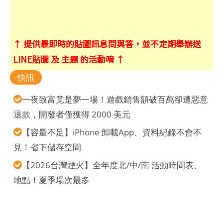
↑ 提供最即時的貼圖訊息問與答，並不定期舉辦送
LINE貼圖 及 主題 的活動唷 ↑
快訊
一夜致富竟是夢一場！遊戲銷售額破百萬卻遭惡意
退款，開發者僅獲得 2000 美元
【容量不足】iPhone 卸載App、資料紀錄不會不
見！省下儲存空間
【2026台灣煙火】全年度北/中/南 活動時間表、
地點！夏季場次最多