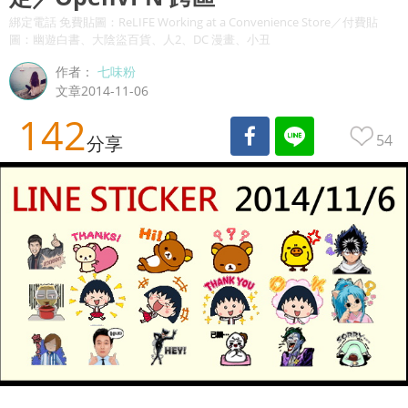
綁定電話 免費貼圖：ReLIFE Working at a Convenience Store／付費貼
圖：幽遊白書、大陰盜百貨、人2、DC 漫畫、小丑
作者：
七味粉
文章2014-11-06
142
54
分享