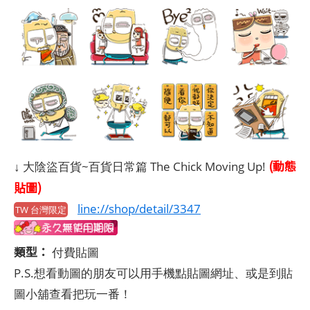
(動態
↓ 大陰盜百貨~百貨日常篇 The Chick Moving Up!
貼圖)
line://shop/detail/3347
TW 台灣限定
類型：
付費貼圖
P.S.想看動圖的朋友可以用手機點貼圖網址、或是到貼
圖小舖查看把玩一番！