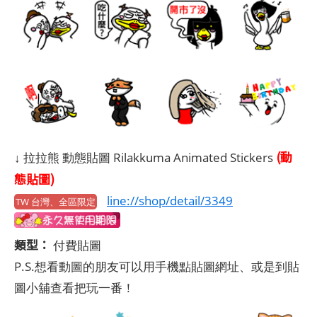
(動
↓ 拉拉熊 動態貼圖 Rilakkuma Animated Stickers
態貼圖)
line://shop/detail/3349
TW 台灣、全區限定
類型：
付費貼圖
P.S.想看動圖的朋友可以用手機點貼圖網址、或是到貼
圖小舖查看把玩一番！