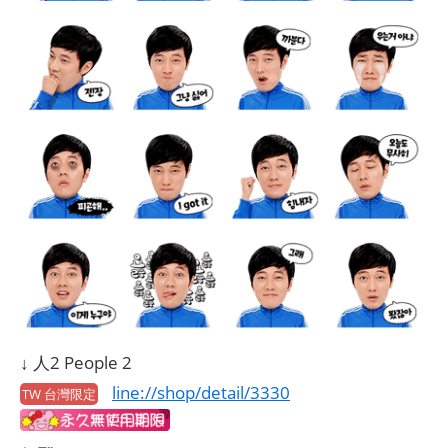
↓ 人2 People 2
line://shop/detail/3330
TW 台灣限定