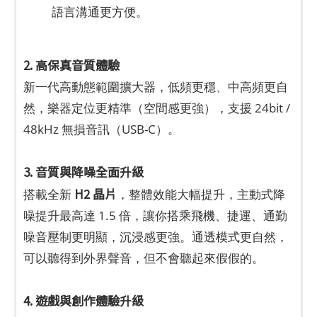
語言溝通更方便。
2. 高保真音質體驗
新一代高動態範圍擴大器，低頻更穩、中高頻更自
然，樂器定位更精準（空間感更強），支援 24bit /
48kHz 無損音訊（USB-C）。
3. 音質與降噪全面升級
H2 晶片
搭載全新
，整體效能大幅提升，主動式降
噪提升最高達 1.5 倍，讓你搭乘飛機、捷運、通勤
噪音壓制更明顯，沉浸感更強。通透模式更自然，
可以聽得到外界聲音，但不會聽起來假假的。
4. 遊戲與創作體驗升級