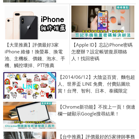
【大里推薦】評價最好3家
【Apple ID】忘記iPhone密碼
iPhone 維修！換螢幕、換電
怎麼辦？設定帳號復原聯絡
池、主機板、價錢、泡水、手
人！找回密碼
機、觸控壞掉、PTT推薦
【2014/06/12】大陰盜百貨、麵包超
人、世界盃 LINE 免費、付費貼圖欣
賞！台灣、智利、日本、泰國限定
【Chrome新功能】不按上一頁！側邊
欄一鍵顯示Google搜尋結果！
【台中推薦】評價最好的5家律師事務