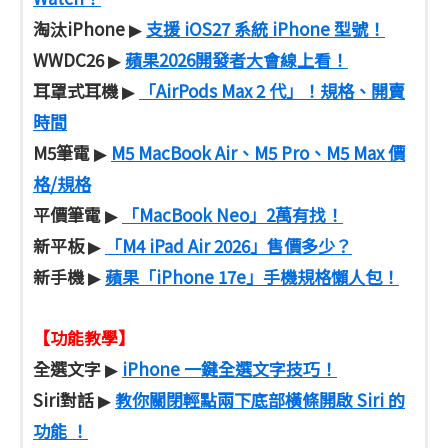
淘汰iPhone
支援 iOS27 系統 iPhone 型號！
▶
WWDC26
蘋果2026開發者大會線上看！
▶
耳罩式耳機
「AirPods Max 2 代」！規格、開賣
▶
時間
M5筆電
M5 MacBook Air、M5 Pro、M5 Max 價
▶
格/規格
平價筆電
「MacBook Neo」2萬有找！
▶
新平板
「M4 iPad Air 2026」售價多少？
▶
新手機
蘋果「iPhone 17e」手機規格懶人包！
▶
【功能教學】
全選文字
iPhone 一鍵全選文字技巧！
▶
Siri對話
教你關閉輕點兩下底部橫條開啟 Siri 的
▶
功能 ！