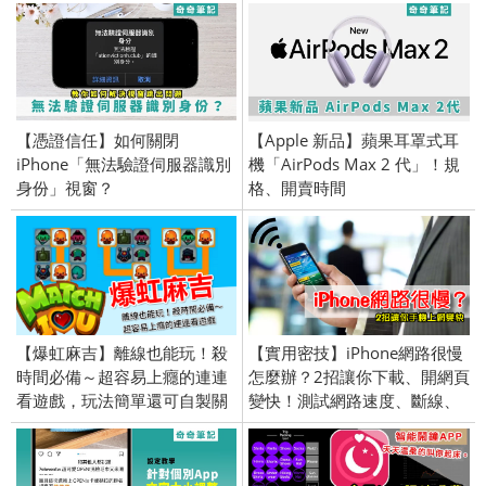
【憑證信任】如何關閉
【Apple 新品】蘋果耳罩式耳
iPhone「無法驗證伺服器識別
機「AirPods Max 2 代」！規
身份」視窗？
格、開賣時間
【爆虹麻吉】離線也能玩！殺
【實用密技】iPhone網路很慢
時間必備～超容易上癮的連連
怎麼辦？2招讓你下載、開網頁
看遊戲，玩法簡單還可自製關
變快！測試網路速度、斷線、
卡(Android／iPhone iOS)
無法連上網。