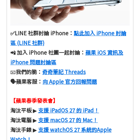
✅LINE 社群討論 iPhone：
點此加入 iPhone 討論
區 (LINE 社群)
📲 加入 iPhone 社團一起討論：
蘋果 iOS 資訊及
iPhone 問題討論區
我們的脆：
奇奇筆記 Threads
📧
🗣️蘋果客服
：
向 Apple 官方回報問題
【蘋果春季發表會】
淘汰平板
支援 iPadOS 27 的 iPad！
▶
淘汰電腦
支援 macOS 27 的 Mac！
▶
淘汰手錶
支援 watchOS 27 系統的Apple
▶
Watch！