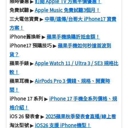
限時優惠
訂閱 Apple TV 方案半價優惠！
▶
免費試聽
Apple Music 免費試聽3個月！
▶
三大電信資費
中華/遠傳/台哥大 iPhone17 資費
▶
方案！
iPhone舊換新
蘋果手機換購折抵金額！
▶
iPhone17 預購技巧
蘋果手機如何秒搶首波到
▶
貨？
蘋果手錶
Apple Watch 11 / Ultra 3 / SE3 規格比
▶
較！
蘋果耳機
AirPods Pro 3 價錢、規格、開賣時
▶
間！
iPhone 17 系列
iPhone 17 手機全系列價格、規
▶
格介紹！
iOS 26 發表會
2025蘋果秋季發表會直播/線上看
▶
淘汰型號
iOS26 支援 iPhone機型！
▶