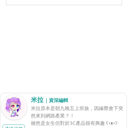
米拉
| 資深編輯
米拉原本是朝九晚五上班族，因緣際會下突
然來到網路產業？！
雖然是女生但對於3C產品很有興趣 ʕ•ᴥ•ʔ