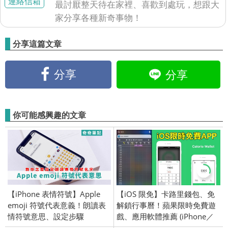
連絡信箱
最討厭整天待在家裡、喜歡到處玩，想跟大
家分享各種新奇事物！
分享這篇文章
分享
分享
你可能感興趣的文章
【iPhone 表情符號】Apple
【iOS 限免】卡路里錢包、免
emoji 符號代表意義！朗讀表
解鎖行事曆！蘋果限時免費遊
情符號意思、設定步驟
戲、應用軟體推薦 (iPhone／
iPad) 2018/08/15