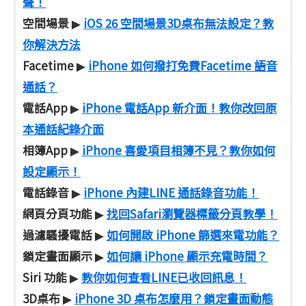
聲！
空間場景
iOS 26 空間場景3D桌布無法設定？教
▶
你解決方法
Facetime
iPhone 如何撥打免費Facetime 語音
▶
通話？
電話App
iPhone 電話App 新介面！教你改回原
▶
本通話紀錄介面
相簿App
iPhone 喜愛項目相簿不見？教你如何
▶
設定顯示！
電話錄音
iPhone 內建LINE 通話錄音功能！
▶
網頁分頁功能
找回Safari瀏覽器標籤分頁教學！
▶
過濾騷擾電話
如何開啟 iPhone 篩選來電功能？
▶
鎖定畫面顯示
如何讓 iPhone 顯示充電時間？
▶
Siri 功能
教你如何查看LINE已收回訊息！
▶
3D桌布
iPhone 3D 桌布怎麼用？鎖定畫面動態
▶