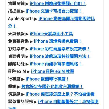
貪睡鬧鐘
iPhone 鬧鐘稍後提醒可自訂！
▶
搭捷運
iPhone 交通卡可搭台北捷運！
▶
Apple Sports
iPhone 動態島顯示運動即時比
▶
分！
天氣預報
iPhone天氣桌面小工具
▶
免費聽音樂
iPhone 環境音樂免費聽！
▶
彩虹桌布
iPhone 彩虹漸層桌布設定教學！
▶
桌面透明
iPhone 液態玻璃特效關閉方法！
▶
隱藏功能
iPhone 內建手寫字體風格！
▶
刪除eSIM
iPhone 刪除 eSIM 教學
▶
行事曆
iPhone 截圖轉行事曆！
▶
簡訊
教你設定在國外也能收台灣簡訊！
▶
備忘錄
iPhone 備忘錄怎麼上鎖？不怕被偷看
▶
緊急電話服務
iPhone 自動報警設定！車禍偵測
▶
功能