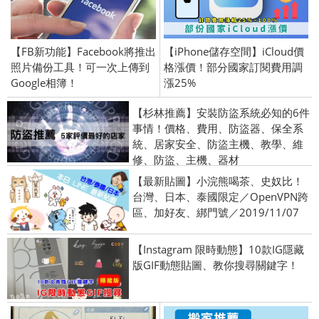
【FB新功能】Facebook將推出
【iPhone儲存空間】iCloud價
照片備份工具！可一次上傳到
格漲價！部分國家訂閱費用調
Google相簿！
漲25%
【杉林推薦】安裝防盜系統必知的6件
事情！價格、費用、防盜器、保全系
統、居家安全、防盜主機、教學、維
修、防盜、主機、器材
【最新貼圖】小浣熊喝茶、史奴比！
台灣、日本、泰國限定／OpenVPN跨
區、加好友、綁門號／2019/11/07
【Instagram 限時動態】10款IG隱藏
版GIF動態貼圖、教你搜尋關鍵字！