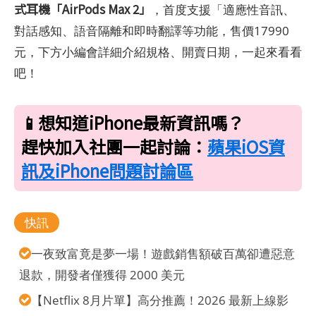
式耳機「AirPods Max 2」
，首度支援「適應性音訊、
對話感知、語音隔離和即時翻譯等功能，售價17990
元，下方小編會詳細介紹規格、開賣日期，一起來看看
吧！
📱想知道iPhone最新資訊嗎？
趕快加入社團一起討論：
蘋果iOS資
訊及iPhone問題討論區
快訊
一夜致富竟是夢一場！遊戲銷售額破百萬卻遭惡意
退款，開發者僅獲得 2000 美元
【Netflix 8月片單】高分推薦！2026 最新上線影