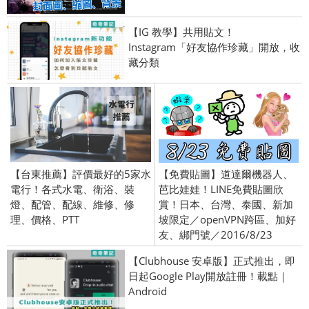
【IG 教學】共用貼文！
Instagram「好友協作珍藏」開放，收
藏分類
【台東推薦】評價最好的5家水
【免費貼圖】道達爾機器人、
電行！各式水電、衛浴、裝
芭比娃娃！LINE免費貼圖欣
燈、配管、配線、維修、修
賞！日本、台灣、泰國、新加
理、價格、PTT
坡限定／openVPN跨區、加好
友、綁門號／2016/8/23
【Clubhouse 安卓版】正式推出，即
日起Google Play開放註冊！載點｜
Android