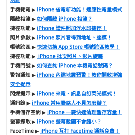
手機耗電
iPhone 省電新功能！適應性電量模式
▶
隱藏相簿
如何隱藏 iPhone 相簿？
▶
捷徑功能
iPhone 證件照加浮水印捷徑！
▶
照片參數
iPhone 照片看得到地址、座標！
▶
帳號跨區
快速切換 App Store 帳號跨區教學！
▶
捷徑功能
iPhone 批次照片、影片旋轉
▶
手機門號
如何查詢 iPhone 本機電話號碼？
▶
警報通知
iPhone 內建地震預警！教你開啟增強
▶
安全提示
閃爍提示
iPhone 來電、訊息自訂閃光模式！
▶
通訊錄
iPhone 常用聯絡人不見怎麼辦？
▶
手機儲存空間
iPhone 一鍵快速清理暫存容量！
▶
螢幕擷取
iPhone 螢幕截圖不會縮小？
▶
FaceTime
iPhone 互打 Facetime 通話免費！
▶