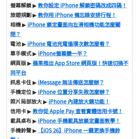
螢幕解鎖
教你設定 iPhone 解鎖密碼改成四碼！
▶
旅遊規劃
教你用 iPhone 備忘錄安排行程！
▶
相機
iPhone 鎖定畫面向左滑相機功能怎麼關
▶
閉？
電池
iPhone 電池充電循環次數怎麼看？
▶
單手模式
iPhone螢幕變一半？
▶
網頁版
蘋果推出 App Store 網頁版！快速切換不
▶
同平台
訊息卡住
iMessage 無法傳送怎麼辦？
▶
手機定位
iPhone 位置分享失敗怎麼辦？
▶
照片局部放大
iPhone 內建放大鏡功能！
▶
信用卡
教你從 Apple Pay 查看實體信用卡號！
▶
載具桌布
iPhone 手機載具放鎖定畫面教學！
▶
手機鈴聲
【iOS 26】iPhone 一鍵更換手機鈴
▶