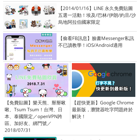
【2014/01/16】LINE 永久免費貼圖
五選一活動！埃及/巴林/伊朗/約旦/沙
烏地阿拉伯國家限定
【偷看FB訊息】臉書Messenger私訊
不已讀教學！iOS/Android適用
【免費貼圖】樂天熊、掰掰啾
【趕快更新】Google Chrome
啾、Tsum Tsum！台灣、日
最新版，瀏覽器吃字問題終於
本、泰國限定／openVPN跨
解決！
區、加好友、綁門號／
2018/07/31