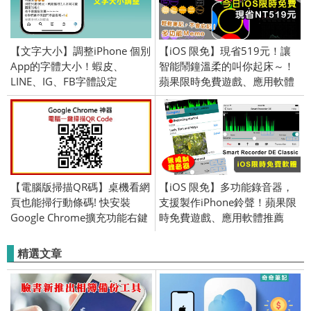
【文字大小】調整iPhone 個別
【iOS 限免】現省519元！讓
App的字體大小！蝦皮、
智能鬧鐘溫柔的叫你起床～！
LINE、IG、FB字體設定
蘋果限時免費遊戲、應用軟體
介紹 (iPhone／iPad)
2016/4/11
【電腦版掃描QR碼】桌機看網
【iOS 限免】多功能錄音器，
頁也能掃行動條碼! 快安裝
支援製作iPhone鈴聲！蘋果限
Google Chrome擴充功能右鍵
時免費遊戲、應用軟體推薦
解碼進入網址! (Android／
(iPhone／iPad) 2018/04/02
iPhone iOS)
精選文章