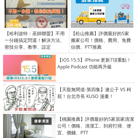
【哈利波特：巫師聯盟】不用
【松山推薦】評價最好的5家
一分鐘搞定閃退！解決方法、
搬家公司！價格、費用、免費
密技分享、教學、設定
估價、PTT推薦
【iOS 15.5】iPhone 更新7項重點！
Apple Podcast 功能再升級
【天龍無間道-第四集】連公子 VS 柯
屁！台北市長 KUSO 漫畫！
【桃園推薦】評價最好的5家居家清潔
公司！價格、清潔工、到府打掃、便
宜、價錢、PTT