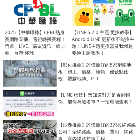
2025【中華職棒】CPBL熱身
【LINE 5.2.0 主題 更換教學】
賽網路直播、電視轉播賽程！
Android LINE 更新後不能換主
門票、LIVE、購票資訊、線上
題！LINE主題更換器及我就是
看、台灣 棒球
要換主題教學！
【彰化推薦】評價最好的5家塑膠地
板！施工、價格、種類、優缺點比
較、塑膠地磚、PTT
【LINE 密技】想知道對方是否封鎖
你、加你為黑名單？一招就能查明！
【沙鹿推薦】評價最好的3家拉網路線
公司！牽網路線、價格、費用、網路
線、室內網路拉線工程