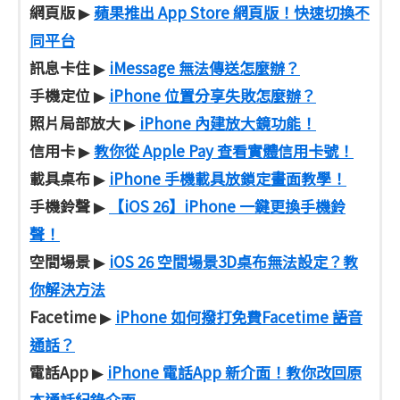
網頁版
蘋果推出 App Store 網頁版！快速切換不
▶
同平台
訊息卡住
iMessage 無法傳送怎麼辦？
▶
手機定位
iPhone 位置分享失敗怎麼辦？
▶
照片局部放大
iPhone 內建放大鏡功能！
▶
信用卡
教你從 Apple Pay 查看實體信用卡號！
▶
載具桌布
iPhone 手機載具放鎖定畫面教學！
▶
手機鈴聲
【iOS 26】iPhone 一鍵更換手機鈴
▶
聲！
空間場景
iOS 26 空間場景3D桌布無法設定？教
▶
你解決方法
Facetime
iPhone 如何撥打免費Facetime 語音
▶
通話？
電話App
iPhone 電話App 新介面！教你改回原
▶
本通話紀錄介面