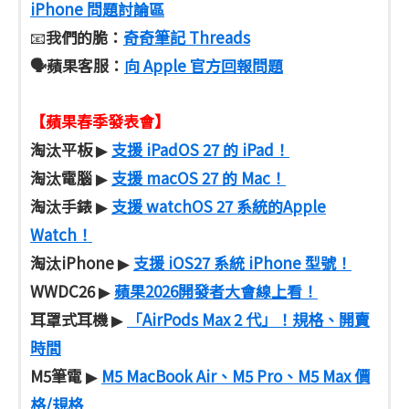
iPhone 問題討論區
我們的脆：
奇奇筆記 Threads
📧
🗣️蘋果客服
：
向 Apple 官方回報問題
【蘋果春季發表會】
淘汰平板
支援 iPadOS 27 的 iPad！
▶
淘汰電腦
支援 macOS 27 的 Mac！
▶
淘汰手錶
支援 watchOS 27 系統的Apple
▶
Watch！
淘汰iPhone
支援 iOS27 系統 iPhone 型號！
▶
WWDC26
蘋果2026開發者大會線上看！
▶
耳罩式耳機
「AirPods Max 2 代」！規格、開賣
▶
時間
M5筆電
M5 MacBook Air、M5 Pro、M5 Max 價
▶
格/規格