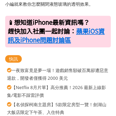
小編就來教你怎麼關閉液態玻璃的透明效果。
📱想知道iPhone最新資訊嗎？
趕快加入社團一起討論：
蘋果iOS資
訊及iPhone問題討論區
快訊
一夜致富竟是夢一場！遊戲銷售額破百萬卻遭惡意
退款，開發者僅獲得 2000 美元
【Netflix 8月片單】高分推薦！2026 最新上線影
集/電影不踩雷評價
【名偵探柯南主題房】5款限定房型一覽！劍湖山
大飯店限定下午茶、入住特典