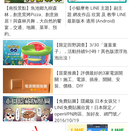
【南投景點】魚池鄉九樹森
【小貓摩奇 LINE 主題】副主
林，創意窯烤Pizza、創意旅
題 網友作品 欣賞 及 教學 LINE
居！與森林共舞，大自然的饗
最新版本 適用 (Android)
宴，交通、地圖、菜單、預
約。
【限定田野調查】3/30「蓮葉童
子」，活動持續9小時！異色版漂浮泡
泡出沒！
【苗栗推薦】評價最好的3家電源開
關！施工、電源、插座、開關、安
裝、價格、DIY
【免費貼圖】隱藏版 日本女孩兒！
LINE免費貼圖欣賞！日本限定／
openVPN跨區、加好友、綁門號／
2016/10/19