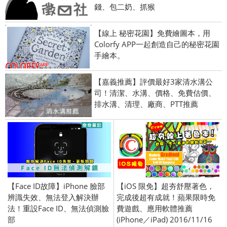
錢、包二奶、抓猴
【線上 秘密花園】免費繪圖本，用
Colorfy APP一起創造自己的秘密花園
手繪本。
【嘉義推薦】評價最好3家清水溝公
司！清潔、水溝、價格、免費估價、
排水溝、清理、廠商、PTT推薦
【Face ID故障】iPhone 臉部
【iOS 限免】超夯舒壓著色，
辨識失效、無法登入解決辦
完成後超有成就！蘋果限時免
法！重設Face ID、無法偵測臉
費遊戲、應用軟體推薦
部
(iPhone／iPad) 2016/11/16