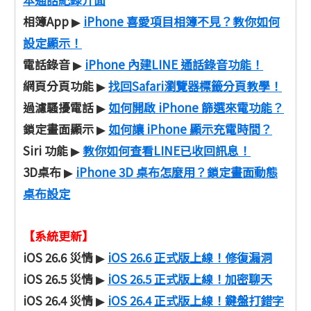
相簿App
iPhone 喜愛項目相簿不見？教你如何
▶
設定顯示！
電話錄音
iPhone 內建LINE 通話錄音功能！
▶
網頁分頁功能
找回Safari瀏覽器標籤分頁教學！
▶
過濾騷擾電話
如何開啟 iPhone 篩選來電功能？
▶
鎖定畫面顯示
如何讓 iPhone 顯示充電時間？
▶
Siri 功能
教你如何查看LINE已收回訊息！
▶
3D桌布
iPhone 3D 桌布怎麼用？鎖定畫面動態
▶
桌布設定
【系統更新】
iOS 26.6 災情
iOS 26.6 正式版上線！修復漏洞
▶
iOS 26.5 災情
iOS 26.5 正式版上線！加密聊天
▶
iOS 26.4 災情
iOS 26.4 正式版上線！鍵盤打錯字
▶