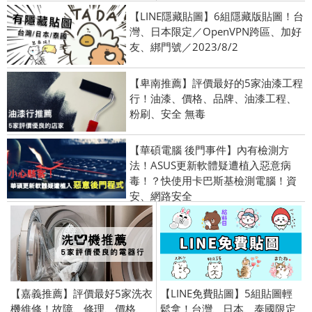
【LINE隱藏貼圖】6組隱藏版貼圖！台
灣、日本限定／OpenVPN跨區、加好
友、綁門號／2023/8/2
【卑南推薦】評價最好的5家油漆工程
行！油漆、價格、品牌、油漆工程、
粉刷、安全 無毒
【華碩電腦 後門事件】內有檢測方
法！ASUS更新軟體疑遭植入惡意病
毒！？快使用卡巴斯基檢測電腦！資
安、網路安全
【嘉義推薦】評價最好5家洗衣
【LINE免費貼圖】5組貼圖輕
機維修！故障、修理、價格、
鬆拿！台灣、日本、泰國限定