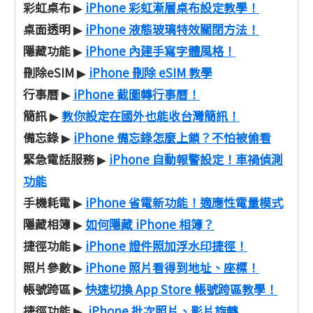
彩虹桌布
iPhone 彩虹漸層桌布設定教學！
▶
桌面透明
iPhone 液態玻璃特效關閉方法！
▶
隱藏功能
iPhone 內建手寫字體風格！
▶
刪除eSIM
iPhone 刪除 eSIM 教學
▶
行事曆
iPhone 截圖轉行事曆！
▶
簡訊
教你設定在國外也能收台灣簡訊！
▶
備忘錄
iPhone 備忘錄怎麼上鎖？不怕被偷看
▶
緊急電話服務
iPhone 自動報警設定！車禍偵測
▶
功能
手機耗電
iPhone 省電新功能！適應性電量模式
▶
隱藏相簿
如何隱藏 iPhone 相簿？
▶
捷徑功能
iPhone 證件照加浮水印捷徑！
▶
照片參數
iPhone 照片看得到地址、座標！
▶
帳號跨區
快速切換 App Store 帳號跨區教學！
▶
捷徑功能
iPhone 批次照片、影片旋轉
▶