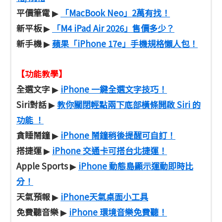
平價筆電
「MacBook Neo」2萬有找！
▶
新平板
「M4 iPad Air 2026」售價多少？
▶
新手機
蘋果「iPhone 17e」手機規格懶人包！
▶
【功能教學】
全選文字
iPhone 一鍵全選文字技巧！
▶
Siri對話
教你關閉輕點兩下底部橫條開啟 Siri 的
▶
功能 ！
貪睡鬧鐘
iPhone 鬧鐘稍後提醒可自訂！
▶
搭捷運
iPhone 交通卡可搭台北捷運！
▶
Apple Sports
iPhone 動態島顯示運動即時比
▶
分！
天氣預報
iPhone天氣桌面小工具
▶
免費聽音樂
iPhone 環境音樂免費聽！
▶