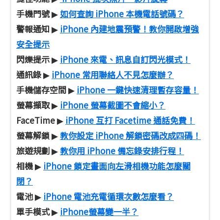
手機門號
如何查詢 iPhone 本機電話號碼？
▶
警報通知
iPhone 內建地震預警！教你開啟增強
▶
安全提示
閃爍提示
iPhone 來電、訊息自訂閃光模式！
▶
通訊錄
iPhone 常用聯絡人不見怎麼辦？
▶
手機儲存空間
iPhone 一鍵快速清理暫存容量！
▶
螢幕擷取
iPhone 螢幕截圖不會縮小？
▶
FaceTime
iPhone 互打 Facetime 通話免費！
▶
螢幕解鎖
教你設定 iPhone 解鎖密碼改成四碼！
▶
旅遊規劃
教你用 iPhone 備忘錄安排行程！
▶
相機
iPhone 鎖定畫面向左滑相機功能怎麼關
▶
閉？
電池
iPhone 電池充電循環次數怎麼看？
▶
單手模式
iPhone螢幕變一半？
▶