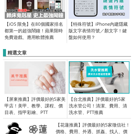
【iOS 限免】在80個國家排名
【特殊符號】iPhone內建隱藏
都第一的超強鬧鐘！蘋果限時
版文字表情符號／顏文字！鍵
免費遊戲、應用軟體推薦
盤如何使用？
(iPhone／iPad) 2016/10/17
精選文章
【屏東推薦】評價最好的5家美
【台北推薦】評價最好的5家
甲店！美甲、教學、課程、價
洗水管公司！清潔、費用、清
目表、指甲彩繪、PTT
洗水管、PTT推薦
【花蓮推薦】評價最好的5家徵信社！
價格、費用、外遇、抓姦、找人、價