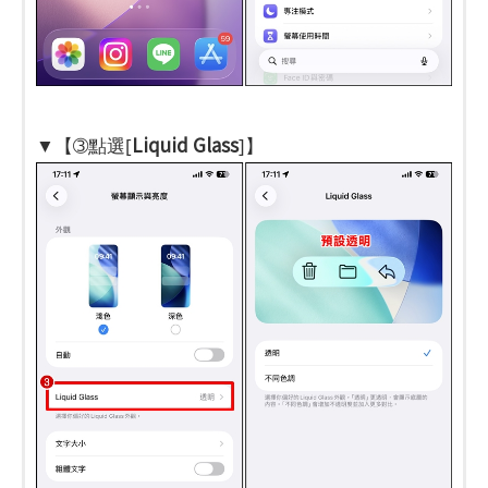
Liquid Glass
▼【➂點選[
]】