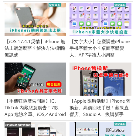
(iPhone／iPad)
意事項
【iOS 17.4.1災情】iPhone 無
【文字大小】怎麼調整iPhone
法上網怎麼辦？解決方法/網路
手機字體大小？桌面字體變
無訊號
大、APP字體大小調整
【手機狂跳廣告問題】IG、
【Apple 限時活動】iPhone 舊
TikTok 內藏惡意廣告！7款
換新、高價回收手機！蘋果直
App 危險名單、iOS／Android
營店、Studio A、換購新手
機、安卓手機