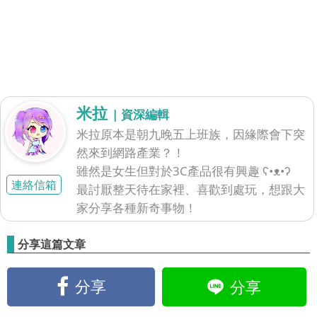
米拉
| 資深編輯
米拉原本是朝九晚五上班族，因緣際會下突
然來到網路產業？！
雖然是女生但對於3C產品很有興趣 ʕ•ᴥ•ʔ
連絡信箱
最討厭整天待在家裡、喜歡到處玩，想跟大
家分享各種新奇事物！
分享這篇文章
分享
分享