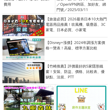
費用
／OpenVPN跨區、加好友、綁
門號／2025/03/11
【旅遊必買】2026最夯日本10大熱門
電器用品推薦！吹風機、吸塵器、3C
家電、日本必買、小家電
【Disney+漲價】2024年調漲方案價
格一覽表！高級、標準方案比較
【竹崎推薦】評價最好的5家隱形鐵
窗！安裝、防盜、價格、比較表、優
缺點、法規、PTT