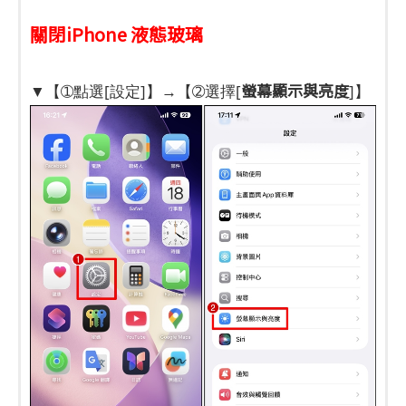
關閉iPhone 液態玻璃
螢幕顯示與亮度
▼【➀點選[設定]】→【➁選擇[
]】