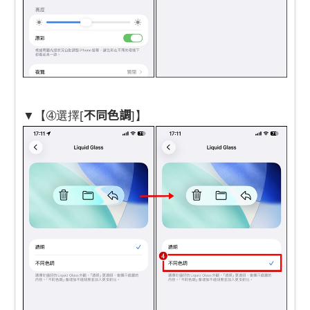
不同色調
▼【➃選擇[
]】