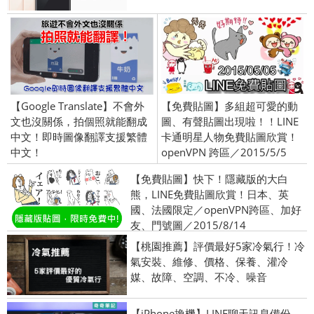
【Google Translate】不會外
【免費貼圖】多組超可愛的動
文也沒關係，拍個照就能翻成
圖、有聲貼圖出現啦！！LINE
中文！即時圖像翻譯支援繁體
卡通明星人物免費貼圖欣賞！
中文！
openVPN 跨區／2015/5/5
【免費貼圖】快下！隱藏版的大白
熊，LINE免費貼圖欣賞！日本、英
國、法國限定／openVPN跨區、加好
友、門號圖／2015/8/14
【桃園推薦】評價最好5家冷氣行！冷
氣安裝、維修、價格、保養、灌冷
媒、故障、空調、不冷、噪音
【iPhone換機】LINE聊天訊息備份、