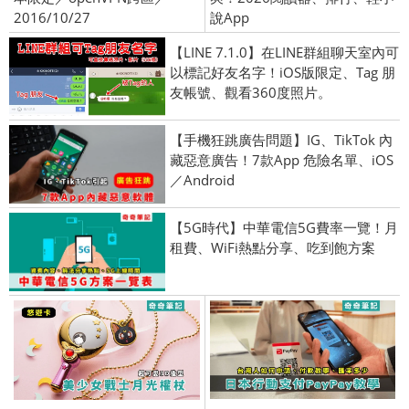
2016/10/27
說App
【LINE 7.1.0】在LINE群組聊天室內可
以標記好友名字！iOS版限定、Tag 朋
友帳號、觀看360度照片。
【手機狂跳廣告問題】IG、TikTok 內
藏惡意廣告！7款App 危險名單、iOS
／Android
【5G時代】中華電信5G費率一覽！月
租費、WiFi熱點分享、吃到飽方案