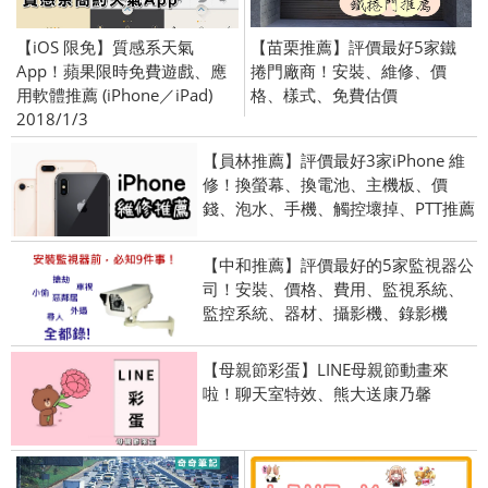
【iOS 限免】質感系天氣
【苗栗推薦】評價最好5家鐵
App！蘋果限時免費遊戲、應
捲門廠商！安裝、維修、價
用軟體推薦 (iPhone／iPad)
格、樣式、免費估價
2018/1/3
【員林推薦】評價最好3家iPhone 維
修！換螢幕、換電池、主機板、價
錢、泡水、手機、觸控壞掉、PTT推薦
【中和推薦】評價最好的5家監視器公
司！安裝、價格、費用、監視系統、
監控系統、器材、攝影機、錄影機
【母親節彩蛋】LINE母親節動畫來
啦！聊天室特效、熊大送康乃馨