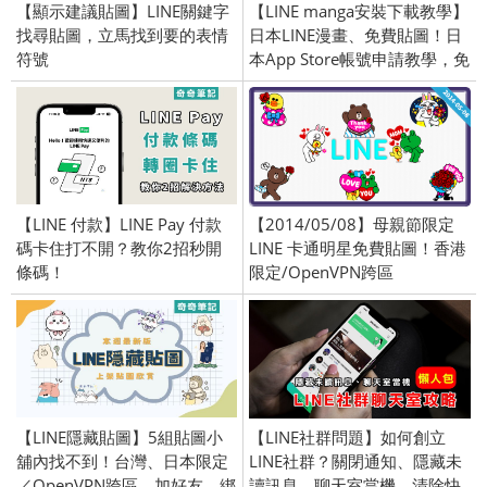
【顯示建議貼圖】LINE關鍵字
【LINE manga安裝下載教學】
找尋貼圖，立馬找到要的表情
日本LINE漫畫、免費貼圖！日
符號
本App Store帳號申請教學，免
信用卡號 (iOS)
【LINE 付款】LINE Pay 付款
【2014/05/08】母親節限定
碼卡住打不開？教你2招秒開
LINE 卡通明星免費貼圖！香港
條碼！
限定/OpenVPN跨區
【LINE隱藏貼圖】5組貼圖小
【LINE社群問題】如何創立
舖內找不到！台灣、日本限定
LINE社群？關閉通知、隱藏未
／OpenVPN跨區、加好友、綁
讀訊息、聊天室當機、清除快