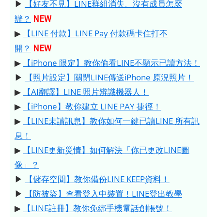
▶
【好友不見】LINE群組消失、沒有成員怎麼
NEW
辦？
▶
【LINE 付款】LINE Pay 付款碼卡住打不
NEW
開？
▶
【iPhone 限定】教你偷看LINE不顯示已讀方法！
▶
【照片設定】關閉LINE傳送iPhone 原況照片！
▶
【AI翻譯】LINE 照片辨識機器人！
▶
【iPhone】教你建立 LINE PAY 捷徑！
▶
【LINE未讀訊息】教你如何一鍵已讀LINE 所有訊
息！
▶
【LINE更新災情】如何解決「你已更改LINE圖
像」？
▶
【儲存空間】教你備份LINE KEEP資料！
▶
【防被盜】查看登入中裝置！LINE登出教學
▶
【LINE註冊】教你免綁手機電話創帳號！