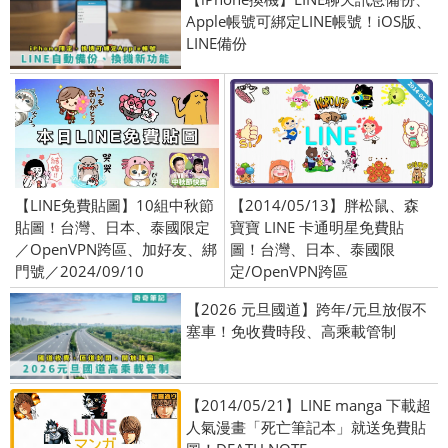
Apple帳號可綁定LINE帳號！iOS版、
LINE備份
【LINE免費貼圖】10組中秋節
【2014/05/13】胖松鼠、森
貼圖！台灣、日本、泰國限定
寶寶 LINE 卡通明星免費貼
／OpenVPN跨區、加好友、綁
圖！台灣、日本、泰國限
門號／2024/09/10
定/OpenVPN跨區
【2026 元旦國道】跨年/元旦放假不
塞車！免收費時段、高乘載管制
【2014/05/21】LINE manga 下載超
人氣漫畫「死亡筆記本」就送免費貼