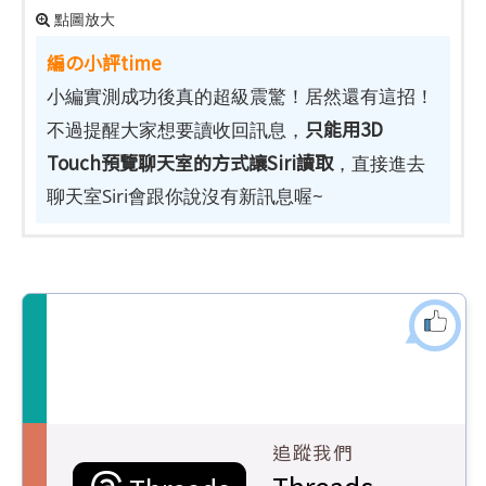
點圖放大
編の小評time
小編實測成功後真的超級震驚！居然還有這招！
只能用3D
不過提醒大家想要讀收回訊息，
Touch預覽聊天室的方式讓Siri讀取
，直接進去
聊天室Siri會跟你說沒有新訊息喔~
追蹤我們
Threads