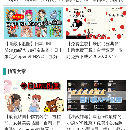
門號／2025/04/02
取
【隱藏版貼圖】日本LINE
【免費主題】米妮（經典篇）
Manga紀念 加好友貼圖！日本
主題免費下載！台灣限定、限
限定／openVPN跨區、加好
時免費下載／2020/09/17
友、綁門號／2017/09/15
精選文章
【最新貼圖】你的名字、拉拉
【小說神器】最新6款最棒的
熊、女神美美貼圖！台灣、日
小說APP推薦！免費小說看到
本限定／openVPN跨區／
爽！2026閱讀器、排行、輕小