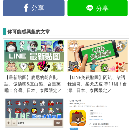
分享
分享
你可能感興趣的文章
【最新貼圖】鹿尼的胡言亂
【LINE免費貼圖】阿趴、柴語
語、傲嬌熊&直白熊、吾皇萬
錄滷哥、柴犬皮皮 等11組！台
睡！台灣、日本、泰國限定／
灣、日本、泰國限定／
openVPN跨區、加好友、綁門
OpenVPN跨區、加好友、綁門
號／2017/10/26
號／2022/8/2