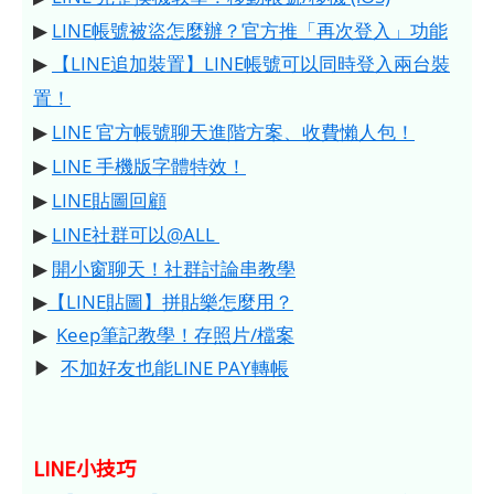
▶
LINE帳號被盜怎麼辦？官方推「再次登入」功能
▶
【LINE追加裝置】LINE帳號可以同時登入兩台裝
置！
▶
LINE 官方帳號聊天進階方案、收費懶人包！
▶
LINE 手機版字體特效！
▶
LINE貼圖回顧
▶
LINE社群可以@ALL
▶
開小窗聊天！社群討論串教學
▶
【LINE貼圖】拼貼樂怎麼用？
▶
Keep筆記教學！存照片/檔案
▶
不加好友也能LINE PAY轉帳
LINE小技巧