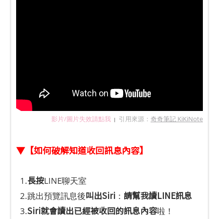
影片/圖片失效請點我
引用來源：
奇奇筆記 KiKiNote
|
▼【如何破解知道收回訊息內容】
長按
1.
LINE聊天室
叫出Siri
請幫我讀LINE訊息
2.跳出預覽訊息後
：
Siri就會讀出已經被收回的訊息內容
3.
啦！