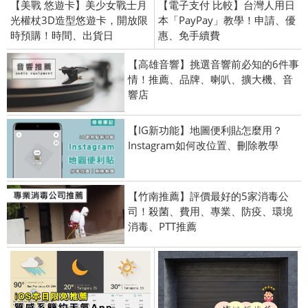
【美戰 悠遊卡】美少女戰士月
【電子支付 比較】台灣人用日
光權杖3D造型悠遊卡，開放限
本「PayPay」教學！申請、優
時預購！時間、出貨日
惠、免手續費
【高雄音響】挑選音響前必知的6件事
情！推薦、品牌、喇叭、擴大機、音
響店
【IG新功能】地圖便利貼怎麼用？
Instagram如何改位置、刪除教學
【竹南推薦】評價最好的5家消毒公
司！殺菌、費用、專業、防疫、環境
消毒、PTT推薦