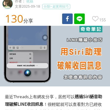
作者：
依絲
文章2025-09-18
分類>
超實用技巧
130
155
分享
透過Siri語音助
最近Threads上有網友分享，居然可以
理破解LINE收回訊息
！很輕鬆就可以查看對方已經收