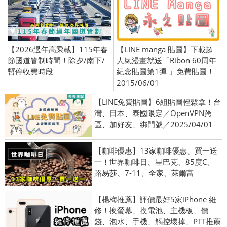
【2026過年高乘載】115年春
【LINE manga 貼圖】下載超
節國道管制時間！除夕/南下/
人氣漫畫就送「Ribon 60周年
暫停收費時段
紀念貼圖第1彈 」免費貼圖！
2015/06/01
【LINE免費貼圖】6組貼圖輕鬆拿！台
灣、日本、泰國限定／OpenVPN跨
區、加好友、綁門號／2025/04/01
【咖啡優惠】13家咖啡優惠、買一送
一！世界咖啡日、星巴克、85度C、
路易莎、7-11、全家、萊爾富
【楊梅推薦】評價最好5家iPhone 維
修！換螢幕、換電池、主機板、價
錢、泡水、手機、觸控壞掉、PTT推薦