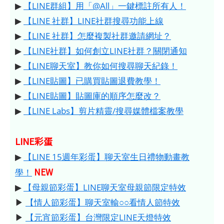
▶
【LINE群組】用「@All」一鍵標註所有人！
▶
【LINE 社群】LINE社群搜尋功能上線
▶
【LINE 社群】怎麼複製社群邀請網址？
▶
【LINE社群】如何創立LINE社群？關閉通知
▶
【LINE聊天室】教你如何搜尋聊天紀錄！
▶
【LINE貼圖】已購買貼圖退費教學！
▶
【LINE貼圖】貼圖庫的順序怎麼改？
▶
【LINE Labs】剪片精靈/搜尋媒體檔案教學
LINE彩蛋
▶
【LINE 15週年彩蛋】聊天室生日禮物動畫教
NEW
學！
▶
【母親節彩蛋】LINE聊天室母親節限定特效
▶
【情人節彩蛋】聊天室輸○○看情人節特效
▶
【元宵節彩蛋】台灣限定LINE天燈特效