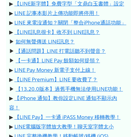
▶
【LINE新字體】免費字型「文鼎白玉書體」設定
▶
LINE 記事本影片上傳功能即將停用！
▶
LINE 來電沒通知？關閉「整合iPhone通話功能」
▶
【LINE訊息很卡】收不到 LINE訊息？
▶
如何無聲傳送 LINE訊息？
▶
【通話問題】LINE 打電話聽不到聲音？
▶
【一卡通】LINE Pay 餘額如何提領？
▶
LINE Pay Money 新電子支付上線！
▶
【LINE Premium】LINE 要收費了？
▶
【13.20.0版本】過舊手機無法使用LINE功能！
▶
【iPhone 通知】教你設定LINE 通知不顯示內
容！
▶
【LINE Pay】一卡通 iPASS Money 移轉教學！
▶
LINE電腦版字體放大教學！聊天室字體太小
▶
LINE 完整換機教學！移動帳號/移機 (iOS)