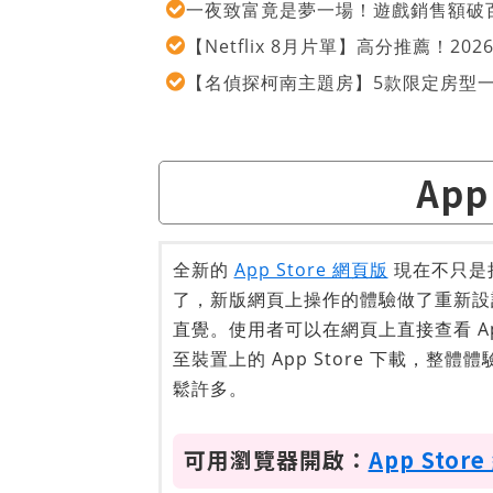
一夜致富竟是夢一場！遊戲銷售額破百
【Netflix 8月片單】高分推薦！2
【名偵探柯南主題房】5款限定房型
App
全新的
App Store 網頁版
現在不只是
了，新版網頁上操作的體驗做了重新設
直覺。使用者可以在網頁上直接查看 A
至裝置上的 App Store 下載，整
鬆許多。
可用瀏覽器開啟：
App Stor