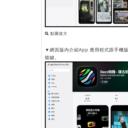
點圖放大
▼網頁版內介紹App 應用程式跟手機
能鍵。