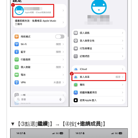
繼續
+邀請成員
▼【➂點選[
]】→【➃按[
]】