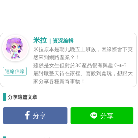
米拉
| 資深編輯
米拉原本是朝九晚五上班族，因緣際會下突
然來到網路產業？！
雖然是女生但對於3C產品很有興趣 ʕ•ᴥ•ʔ
連絡信箱
最討厭整天待在家裡、喜歡到處玩，想跟大
家分享各種新奇事物！
分享這篇文章
分享
分享