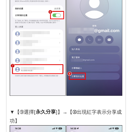
永久分享
▼【➈選擇[
]】→【➉出現紅字表示分享成
功】