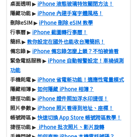
桌面透明
iPhone 液態玻璃特效關閉方法！
▶
隱藏功能
iPhone 內建手寫字體風格！
▶
刪除eSIM
iPhone 刪除 eSIM 教學
▶
行事曆
iPhone 截圖轉行事曆！
▶
簡訊
教你設定在國外也能收台灣簡訊！
▶
備忘錄
iPhone 備忘錄怎麼上鎖？不怕被偷看
▶
緊急電話服務
iPhone 自動報警設定！車禍偵測
▶
功能
手機耗電
iPhone 省電新功能！適應性電量模式
▶
隱藏相簿
如何隱藏 iPhone 相簿？
▶
捷徑功能
iPhone 證件照加浮水印捷徑！
▶
照片參數
iPhone 照片看得到地址、座標！
▶
帳號跨區
快速切換 App Store 帳號跨區教學！
▶
捷徑功能
iPhone 批次照片、影片旋轉
▶
手機門號
如何查詢 iPhone 本機電話號碼？
▶