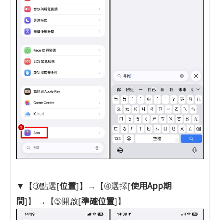
位置
使用App期
▼【➂點選[
]】→【➃選擇[
間
準確位置
]】 →【➄開啟[
]】