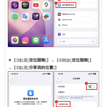
定位服務
定位服務
▼【➂點選[
]】→【➃開啟[
]】
分享我的位置
→【➄點選[
]】