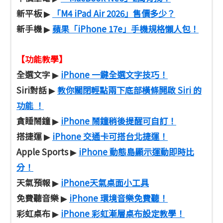
新平板
「M4 iPad Air 2026」售價多少？
▶
新手機
蘋果「iPhone 17e」手機規格懶人包！
▶
【功能教學】
全選文字
iPhone 一鍵全選文字技巧！
▶
Siri對話
教你關閉輕點兩下底部橫條開啟 Siri 的
▶
功能 ！
貪睡鬧鐘
iPhone 鬧鐘稍後提醒可自訂！
▶
搭捷運
iPhone 交通卡可搭台北捷運！
▶
Apple Sports
iPhone 動態島顯示運動即時比
▶
分！
天氣預報
iPhone天氣桌面小工具
▶
免費聽音樂
iPhone 環境音樂免費聽！
▶
彩虹桌布
iPhone 彩虹漸層桌布設定教學！
▶