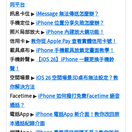
同平台
訊息卡住
iMessage 無法傳送怎麼辦？
▶
手機定位
iPhone 位置分享失敗怎麼辦？
▶
照片局部放大
iPhone 內建放大鏡功能！
▶
信用卡
教你從 Apple Pay 查看實體信用卡號！
▶
載具桌布
iPhone 手機載具放鎖定畫面教學！
▶
手機鈴聲
【iOS 26】iPhone 一鍵更換手機鈴
▶
聲！
空間場景
iOS 26 空間場景3D桌布無法設定？教
▶
你解決方法
Facetime
iPhone 如何撥打免費Facetime 語音
▶
通話？
電話App
iPhone 電話App 新介面！教你改回原
▶
本通話紀錄介面