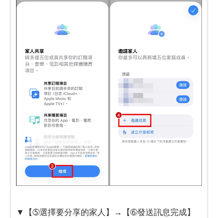
▼【➄選擇要分享的家人】→【➅發送訊息完成】