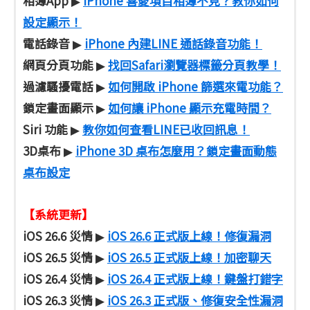
相簿App
iPhone 喜愛項目相簿不見？教你如何
▶
設定顯示！
電話錄音
iPhone 內建LINE 通話錄音功能！
▶
網頁分頁功能
找回Safari瀏覽器標籤分頁教學！
▶
過濾騷擾電話
如何開啟 iPhone 篩選來電功能？
▶
鎖定畫面顯示
如何讓 iPhone 顯示充電時間？
▶
Siri 功能
教你如何查看LINE已收回訊息！
▶
3D桌布
iPhone 3D 桌布怎麼用？鎖定畫面動態
▶
桌布設定
【系統更新】
iOS 26.6 災情
iOS 26.6 正式版上線！修復漏洞
▶
iOS 26.5 災情
iOS 26.5 正式版上線！加密聊天
▶
iOS 26.4 災情
iOS 26.4 正式版上線！鍵盤打錯字
▶
iOS 26.3 災情
iOS 26.3 正式版、修復安全性漏洞
▶