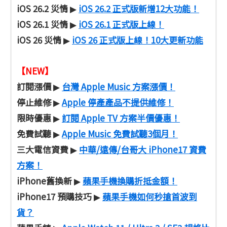
iOS 26.2 災情
iOS 26.2 正式版新增12大功能！
▶
iOS 26.1 災情
iOS 26.1 正式版上線！
▶
iOS 26 災情
iOS 26 正式版上線！10大更新功能
▶
【NEW】
訂閱漲價
台灣 Apple Music 方案漲價！
▶
停止維修
Apple 停產產品不提供維修！
▶
限時優惠
訂閱 Apple TV 方案半價優惠！
▶
免費試聽
Apple Music 免費試聽3個月！
▶
三大電信資費
中華/遠傳/台哥大 iPhone17 資費
▶
方案！
iPhone舊換新
蘋果手機換購折抵金額！
▶
iPhone17 預購技巧
蘋果手機如何秒搶首波到
▶
貨？