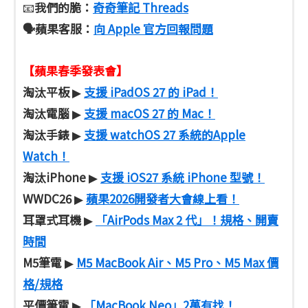
我們的脆：
奇奇筆記 Threads
📧
🗣️蘋果客服
：
向 Apple 官方回報問題
【蘋果春季發表會】
淘汰平板
支援 iPadOS 27 的 iPad！
▶
淘汰電腦
支援 macOS 27 的 Mac！
▶
淘汰手錶
支援 watchOS 27 系統的Apple
▶
Watch！
淘汰iPhone
支援 iOS27 系統 iPhone 型號！
▶
WWDC26
蘋果2026開發者大會線上看！
▶
耳罩式耳機
「AirPods Max 2 代」！規格、開賣
▶
時間
M5筆電
M5 MacBook Air、M5 Pro、M5 Max 價
▶
格/規格
平價筆電
「MacBook Neo」2萬有找！
▶