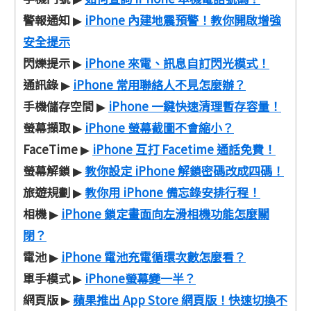
警報通知
iPhone 內建地震預警！教你開啟增強
▶
安全提示
閃爍提示
iPhone 來電、訊息自訂閃光模式！
▶
通訊錄
iPhone 常用聯絡人不見怎麼辦？
▶
手機儲存空間
iPhone 一鍵快速清理暫存容量！
▶
螢幕擷取
iPhone 螢幕截圖不會縮小？
▶
FaceTime
iPhone 互打 Facetime 通話免費！
▶
螢幕解鎖
教你設定 iPhone 解鎖密碼改成四碼！
▶
旅遊規劃
教你用 iPhone 備忘錄安排行程！
▶
相機
iPhone 鎖定畫面向左滑相機功能怎麼關
▶
閉？
電池
iPhone 電池充電循環次數怎麼看？
▶
單手模式
iPhone螢幕變一半？
▶
網頁版
蘋果推出 App Store 網頁版！快速切換不
▶