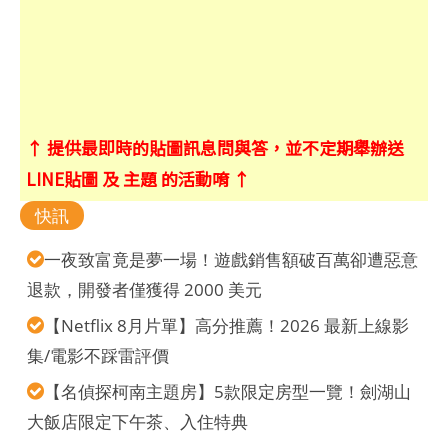
↑ 提供最即時的貼圖訊息問與答，並不定期舉辦送
LINE貼圖 及 主題 的活動唷 ↑
快訊
一夜致富竟是夢一場！遊戲銷售額破百萬卻遭惡意
退款，開發者僅獲得 2000 美元
【Netflix 8月片單】高分推薦！2026 最新上線影
集/電影不踩雷評價
【名偵探柯南主題房】5款限定房型一覽！劍湖山
大飯店限定下午茶、入住特典