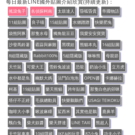
每日最新LINE國外貼圖介紹欣賞(持續更新)：
搖滾兔子
名偵探柯南
太鼓達人
昏呱昏貴
帝國物語
11組貼圖
良子喵
15組貼圖
水獺蹭蹭
快樂肥兔
袋熊阿豚
那隻水母
獨角龍豆豆
我愛安安寶寶
沙發馬鈴薯
霸蒜與麻雞
黑噗娃
熊貓本丸
16組貼圖
8組隱藏版
Rabbit100%
5組隱藏版
咻咻熊
母親節
天竺鼠
可愛大王
雪鈴兔波波
恐龍
奶油小生
立方虎
水中都是魚
幽默大媽
法鬥白泡泡
OPEN醬
卡娜赫拉
柯基
19組貼圖
樂天熊貓
跨年貼圖
那隻白色的卯咪
塔仔不正經
毛孩總動員
快樂鵝鵝們
USAGI TEIKOKU
咖啡大小事
啾波麻糬
鯊西米
其實他是鵝
鹿鼻羊
醜白兔
柴犬奴醬
樂天胖達
LINE TAXI
熊超人
天竺鼠車車
10組隱藏
IKEA的玩意
87小兔
功夫小子