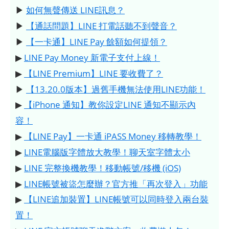
▶
如何無聲傳送 LINE訊息？
▶
【通話問題】LINE 打電話聽不到聲音？
▶
【一卡通】LINE Pay 餘額如何提領？
▶
LINE Pay Money 新電子支付上線！
▶
【LINE Premium】LINE 要收費了？
▶
【13.20.0版本】過舊手機無法使用LINE功能！
▶
【iPhone 通知】教你設定LINE 通知不顯示內
容！
▶
【LINE Pay】一卡通 iPASS Money 移轉教學！
▶
LINE電腦版字體放大教學！聊天室字體太小
▶
LINE 完整換機教學！移動帳號/移機 (iOS)
▶
LINE帳號被盜怎麼辦？官方推「再次登入」功能
▶
【LINE追加裝置】LINE帳號可以同時登入兩台裝
置！