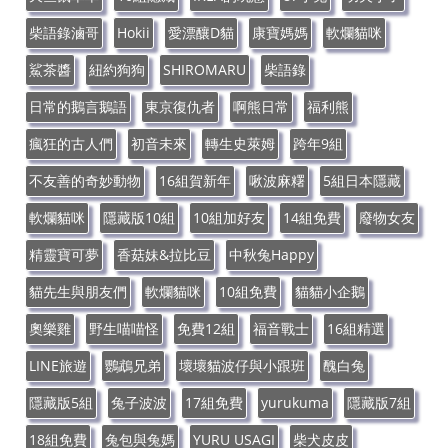
柴語錄滷哥
Hokii
愛漂釀D貓
康寶媽媽
軟爛貓咪
鯊茶醬
紐約狗狗
SHIROMARU
柴語錄
日常的鵝言鵝語
東京復仇者
啊熊日常
福利熊
瘋狂的古人們
初音未來
轉生史萊姆
跨年9組
不友善的奇妙動物
16組賀新年
啾波麻糬
5組日本隱藏
軟爛貓咪
隱藏版10組
10組加好友
14組免費
廢物女友
精靈寶可夢
香菇妹&拉比豆
中秋兔Happy
貓先生與朋友們
軟爛貓咪
10組免費
貓貓小企鵝
奧樂雞
野生喵喵怪
免費12組
福音戰士
16組精選
LINE旅遊
鸚鵡兄弟
壞壞貓波仔與小跟班
醜白兔
隱藏版5組
兔子波波
17組免費
yurukuma
隱藏版7組
18組免費
兔包與兔媽
YURU USAGI
柴犬皮皮