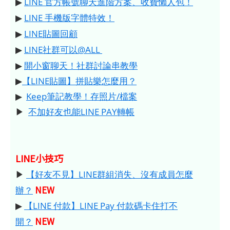
▶
LINE 官方帳號聊天進階方案、收費懶人包！
▶
LINE 手機版字體特效！
▶
LINE貼圖回顧
▶
LINE社群可以@ALL
▶
開小窗聊天！社群討論串教學
▶
【LINE貼圖】拼貼樂怎麼用？
▶
Keep筆記教學！存照片/檔案
▶
不加好友也能LINE PAY轉帳
LINE小技巧
▶
【好友不見】LINE群組消失、沒有成員怎麼
NEW
辦？
▶
【LINE 付款】LINE Pay 付款碼卡住打不
NEW
開？