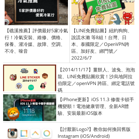
【礁溪推薦】評價最好5家冷氣
【LINE免費貼圖】紐約狗狗、
行！冷氣安裝、維修、價格、
說謊水瀨 等8組！台灣、日
保養、灌冷媒、故障、空調、
本、泰國限定／OpenVPN跨
不冷、噪音
區、加好友、綁門號／
2022/6/7
【2014/11/17】薑餅人、波兔、泡泡
龍、LINE免費貼圖欣賞！沙烏地阿拉
伯限定／openVPN 跨區、綁定電話號
碼
【iPhone更新】iOS 11.3 修復卡頓手
機變順！電池健康管理、全新AR體
驗、安裝最新iOS版本
【討厭新Logo?】教你如何換回舊版
Instagram (iOS/Android)