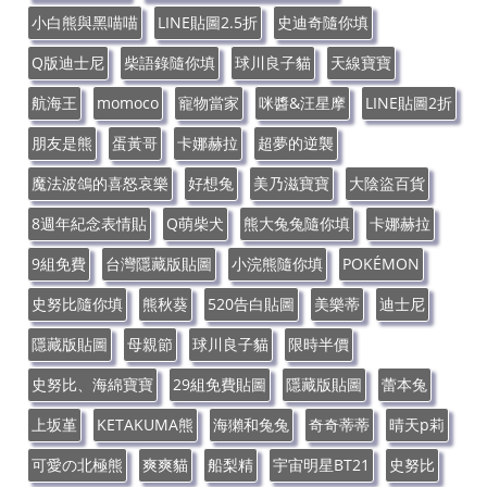
小白熊與黑喵喵
LINE貼圖2.5折
史迪奇隨你填
Q版迪士尼
柴語錄隨你填
球川良子貓
天線寶寶
航海王
momoco
寵物當家
咪醬&汪星摩
LINE貼圖2折
朋友是熊
蛋黃哥
卡娜赫拉
超夢的逆襲
魔法波鴿的喜怒哀樂
好想兔
美乃滋寶寶
大陰盜百貨
8週年紀念表情貼
Q萌柴犬
熊大兔兔隨你填
卡娜赫拉
9組免費
台灣隱藏版貼圖
小浣熊隨你填
POKÉMON
史努比隨你填
熊秋葵
520告白貼圖
美樂蒂
迪士尼
隱藏版貼圖
母親節
球川良子貓
限時半價
史努比、海綿寶寶
29組免費貼圖
隱藏版貼圖
蕾本兔
上坂堇
KETAKUMA熊
海獺和兔兔
奇奇蒂蒂
晴天p莉
可愛の北極熊
爽爽貓
船梨精
宇宙明星BT21
史努比