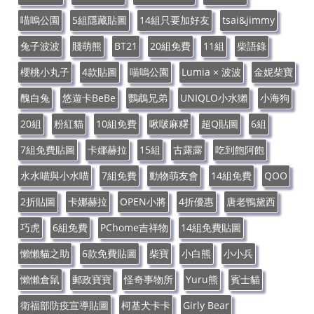
喵嗚公園
5組隱藏貼圖
14組只要加好友
tsai&jimmy
兔子波波
賤萌熊
BT21
20組免費
11組
柴語錄
櫻桃小丸子
4款貼圖
喵嗚公園
Lumia × 波波
金妮柴寶
醜白兔
悠遊卡BeBe
鸚鵡兄弟
UNIQLO小水獺
小海狗
20組
粉紅貓
10組免費
啾啵麻糬
超Q貼圖
6組
7組免費貼圖
卡娜赫拉
15組
古露露
吃到飽阿飽
水水喵與小水喵
7組免費
動物萌友會
14組免費
QOO
2折貼圖
卡娜赫拉
OPEN小將
4折優惠
唐老鴨黛西
巧虎
6組免費
PChome吉祥物
14組免費貼圖
懶懶貓之助
6款免費貼圖
柴寶
小白熊
小小兵
懶懶倉鼠
郵政寶寶
怪奇事物所
Yuru熊
賓士貓
衛福部防疫宣導貼圖
柯基犬卡卡
Girly Bear