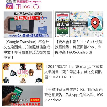
【Google Translate】不會外
【寶友會】新Radar Go！快速
文也沒關係，拍個照就能翻成
找團體戰、孵蛋回報App，準
中文！即時圖像翻譯支援繁體
確率高！(iOS/Android)
中文！
【2014/05/21】LINE manga 下載超
人氣漫畫「死亡筆記本」就送免費貼
圖！DEATH NOTE
【手機狂跳廣告問題】IG、TikTok 內
藏惡意廣告！7款App 危險名單、iOS
／Android