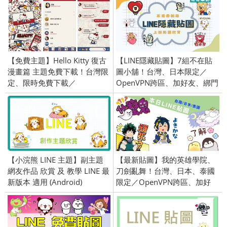
號／2017/08/01
【免費主題】Hello Kitty 復古
【LINE隱藏貼圖】7組不在貼
漫畫篇 主題免費下載！台灣限
圖小舖！台灣、日本限定／
定、限時免費下載／
OpenVPN跨區、加好友、綁門
2019/12/13
號／2024/02/29
【小浣熊 LINE 主題】副主題
【最新貼圖】我的英雄學院、
網友作品 欣賞 及 教學 LINE 最
刀劍亂舞！台灣、日本、泰國
新版本 適用 (Android)
限定／OpenVPN跨區、加好
友、綁門號／2019/10/31