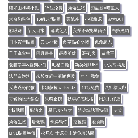
貓如山和狗不動
15組免費
角落生物
夯話題×喵星人
米奇和夥伴
13組3折貼圖
栗鼠丼
小熊維尼
柴犬Bui
啾啾妹
某人日常
鬼滅之刃
美樂蒂&雙星仙子
白熊黑貓
日本賀年貼圖
安心小豬
飲茶點心小豬
兔兔超人
千千進食中
四月畫畫
霹靂英雄
深夜J客
遊戲王
老貓享年&衰狗小白
吐槽白熊
新英雄LUBY
小浣熊喝茶
法鬥白泡泡
來貘爽貓中華隊應援
ㄇㄚˊ幾兔
反應過激的貓
卡娜赫拉 x Honda
13款免費
八點檔大戲
可愛動物大集合
呆萌企鵝
秋季好感風格
用久柑仔店
1折貼圖
酷洛米
星巴克x熊大
隨你填貼圖特價
柴犬
角落生物
唐老鴨
懶得鳥你
拉拉熊
賤萌熊
LINE貼圖半價
松尼/迪士尼公主隨你填貼圖