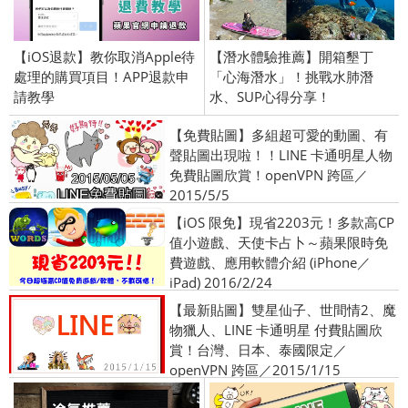
【iOS退款】教你取消Apple待
【潛水體驗推薦】開箱墾丁
處理的購買項目！APP退款申
「心海潛水」！挑戰水肺潛
請教學
水、SUP心得分享！
【免費貼圖】多組超可愛的動圖、有
聲貼圖出現啦！！LINE 卡通明星人物
免費貼圖欣賞！openVPN 跨區／
2015/5/5
【iOS 限免】現省2203元！多款高CP
值小遊戲、天使卡占卜～蘋果限時免
費遊戲、應用軟體介紹 (iPhone／
iPad) 2016/2/24
【最新貼圖】雙星仙子、世間情2、魔
物獵人、LINE 卡通明星 付費貼圖欣
賞！台灣、日本、泰國限定／
openVPN 跨區／2015/1/15