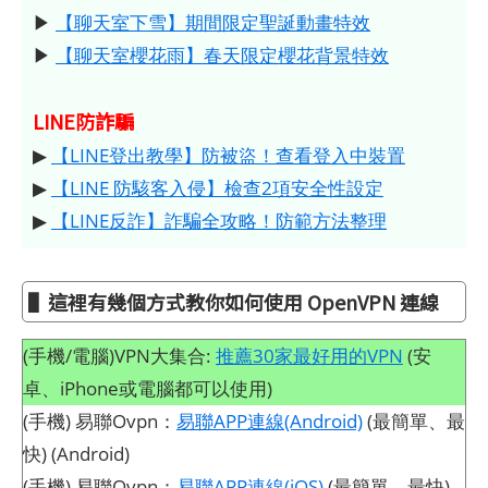
▶
【聊天室下雪】期間限定聖誕動畫特效
▶
【聊天室櫻花雨】春天限定櫻花背景特效
LINE防詐騙
▶
【LINE登出教學】防被盜！查看登入中裝置
▶
【LINE 防駭客入侵】檢查2項安全性設定
▶
【LINE反詐】詐騙全攻略！防範方法整理
▌這裡有幾個方式教你如何使用 OpenVPN 連線
(手機/電腦)VPN大集合:
推薦30家最好用的VPN
(安
卓、iPhone或電腦都可以使用)
(手機) 易聯Ovpn：
易聯APP連線(Android)
(最簡單、最
快) (Android)
(手機) 易聯Ovpn：
易聯APP連線(iOS)
(最簡單、最快)