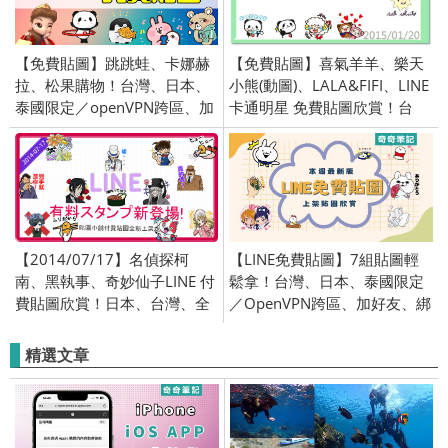
【免費貼圖】跳跳蛙、卡娜赫
【免費貼圖】喜氣羊羊、樂天
拉、松果購物！台灣、日本、
小熊(動圖)、LALA&FIFI、LINE
泰國限定／openVPN跨區、加
卡通明星 免費貼圖欣賞！台
好友、綁門號／2018/05/29
灣、日本、泰國限定／
openVPN 跨區、加官方好友、
門號圖／2015/1/20
【2014/07/17】名偵探柯
【LINE免費貼圖】7組貼圖輕
南、黑執事、奇妙仙子LINE 付
鬆拿！台灣、日本、泰國限定
費貼圖欣賞！日本、台灣、全
／OpenVPN跨區、加好友、綁
區限定
門號／2025/04/15
精選文章