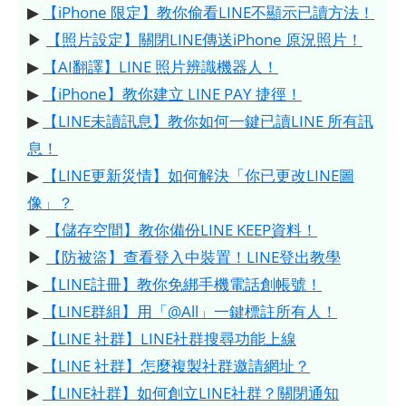
▶
【iPhone 限定】教你偷看LINE不顯示已讀方法！
▶
【照片設定】關閉LINE傳送iPhone 原況照片！
▶
【AI翻譯】LINE 照片辨識機器人！
▶
【iPhone】教你建立 LINE PAY 捷徑！
▶
【LINE未讀訊息】教你如何一鍵已讀LINE 所有訊
息！
▶
【LINE更新災情】如何解決「你已更改LINE圖
像」？
▶
【儲存空間】教你備份LINE KEEP資料！
▶
【防被盜】查看登入中裝置！LINE登出教學
▶
【LINE註冊】教你免綁手機電話創帳號！
▶
【LINE群組】用「@All」一鍵標註所有人！
▶
【LINE 社群】LINE社群搜尋功能上線
▶
【LINE 社群】怎麼複製社群邀請網址？
▶
【LINE社群】如何創立LINE社群？關閉通知