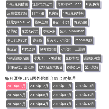
14組免費貼圖
怪獸電力公司
鼻妹×Joke Bear
10組免費
反應過激的貓
日本7組
爽爽貓
10組免費特輯
隱藏版Ko-suke
霸氣主婦
春節不打烊
賀歲貼圖
萌萌貓
家樂福小樂
哆啦A夢
柴犬Shibanban
冬己的朋友們
喵喵團
蛋黃哥、小浣熊
Peco牛奶妹
聖誕節
鄉民語錄
超可愛熊熊
小浣熊、三麗鷗
5款隱藏版貼圖
小丸子、卡娜赫拉
企鵝和貓
隱藏版河童
卡娜赫拉、唐老鴨
動物貼圖大集合
鸚鵡兄弟
樂天熊貓
每月匯整LINE國外貼圖介紹欣賞整理：
2019年01月
2018年12月
2018年11月
2018年10月
2018年09月
2018年08月
2018年07月
2018年06月
2018年05月
2018年04月
2018年03月
2018年02月