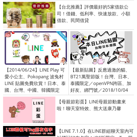
【台北推薦】評價最好的5家借款公
司！借錢、低利率、快速放款、小額
借款、民間借貸
【2014/06/24】LINE Play 可
【最新貼圖】反應過激的貓、
愛小公主、Pokopang 波兔村
BT21萬聖節版！台灣、日本、
LINE 貼圖免費欣賞！日本、泰
泰國限定／openVPN跨區、加
國、台灣、中國、韓國限定
好友、綁門號／2018/10/04
【母親節彩蛋】LINE母親節動畫來
啦！聊天室特效、熊大送康乃馨
【LINE 7.1.0】在LINE群組聊天室內可