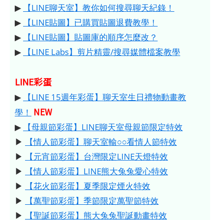
▶
【LINE聊天室】教你如何搜尋聊天紀錄！
▶
【LINE貼圖】已購買貼圖退費教學！
▶
【LINE貼圖】貼圖庫的順序怎麼改？
▶
【LINE Labs】剪片精靈/搜尋媒體檔案教學
LINE彩蛋
▶
【LINE 15週年彩蛋】聊天室生日禮物動畫教
NEW
學！
▶
【母親節彩蛋】LINE聊天室母親節限定特效
▶
【情人節彩蛋】聊天室輸○○看情人節特效
▶
【元宵節彩蛋】台灣限定LINE天燈特效
▶
【情人節彩蛋】LINE熊大兔兔愛心特效
▶
【花火節彩蛋】夏季限定煙火特效
▶
【萬聖節彩蛋】季節限定萬聖節特效
▶
【聖誕節彩蛋】熊大兔兔聖誕動畫特效