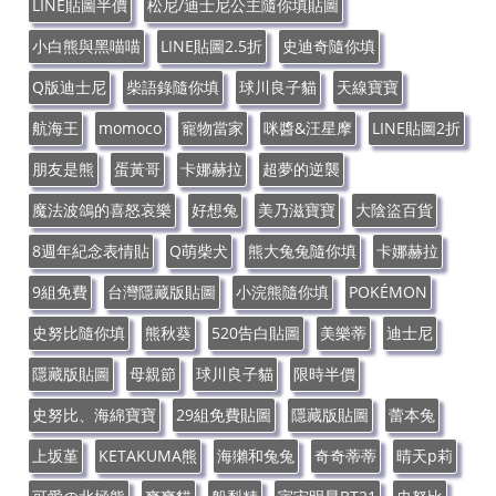
LINE貼圖半價
松尼/迪士尼公主隨你填貼圖
小白熊與黑喵喵
LINE貼圖2.5折
史迪奇隨你填
Q版迪士尼
柴語錄隨你填
球川良子貓
天線寶寶
航海王
momoco
寵物當家
咪醬&汪星摩
LINE貼圖2折
朋友是熊
蛋黃哥
卡娜赫拉
超夢的逆襲
魔法波鴿的喜怒哀樂
好想兔
美乃滋寶寶
大陰盜百貨
8週年紀念表情貼
Q萌柴犬
熊大兔兔隨你填
卡娜赫拉
9組免費
台灣隱藏版貼圖
小浣熊隨你填
POKÉMON
史努比隨你填
熊秋葵
520告白貼圖
美樂蒂
迪士尼
隱藏版貼圖
母親節
球川良子貓
限時半價
史努比、海綿寶寶
29組免費貼圖
隱藏版貼圖
蕾本兔
上坂堇
KETAKUMA熊
海獺和兔兔
奇奇蒂蒂
晴天p莉