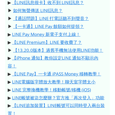
▶
【LINE訊息很卡】收不到 LINE訊息？
▶
如何無聲傳送 LINE訊息？
▶
【通話問題】LINE 打電話聽不到聲音？
▶
【一卡通】LINE Pay 餘額如何提領？
▶
LINE Pay Money 新電子支付上線！
▶
【LINE Premium】LINE 要收費了？
▶
【13.20.0版本】過舊手機無法使用LINE功能！
▶
【iPhone 通知】教你設定LINE 通知不顯示內
容！
▶
【LINE Pay】一卡通 iPASS Money 移轉教學！
▶
LINE電腦版字體放大教學！聊天室字體太小
▶
LINE 完整換機教學！移動帳號/移機 (iOS)
▶
LINE帳號被盜怎麼辦？官方推「再次登入」功能
▶
【LINE追加裝置】LINE帳號可以同時登入兩台裝
置！