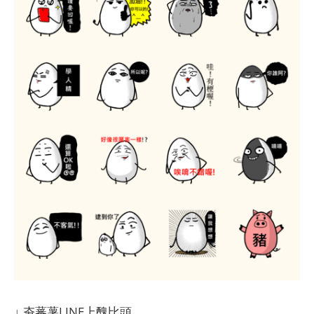
↓ 夯蕃薯LINE上醜比頭