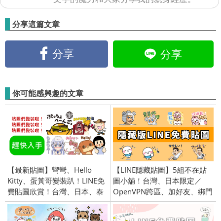
分享這篇文章
分享
分享
你可能感興趣的文章
【最新貼圖】彎彎、Hello
【LINE隱藏貼圖】5組不在貼
Kitty、蛋黃哥變裝趴！LINE免
圖小舖！台灣、日本限定／
費貼圖欣賞！台灣、日本、泰
OpenVPN跨區、加好友、綁門
國全區限定／openVPN跨區／
號／2024/4/24
2015/8/13