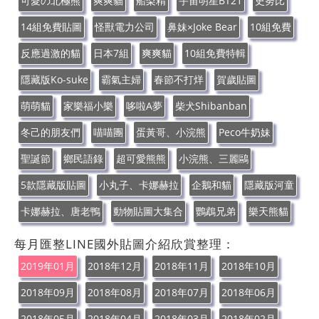
可愛の北極熊
爽爽貓
船梨精
宇宙明星BT21
史努比
14組免費貼圖
怪獸電力公司
鼻妹×Joke Bear
10組免費
反應過激的貓
日本7組
爽爽貓
10組免費特輯
隱藏版Ko-suke
霸氣主婦
春節不打烊
賀歲貼圖
萌萌貓
家樂福小樂
哆啦A夢
柴犬Shibanban
冬己的朋友們
喵喵團
蛋黃哥、小浣熊
Peco牛奶妹
聖誕節
鄉民語錄
超可愛熊熊
小浣熊、三麗鷗
5款隱藏版貼圖
小丸子、卡娜赫拉
企鵝和貓
隱藏版河童
卡娜赫拉、唐老鴨
動物貼圖大集合
鸚鵡兄弟
樂天熊貓
每月匯整LINE國外貼圖介紹欣賞整理：
2019年01月
2018年12月
2018年11月
2018年10月
2018年09月
2018年08月
2018年07月
2018年06月
2018年05月
2018年04月
2018年03月
2018年02月