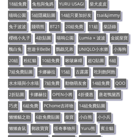
18組免費
兔包與兔媽
YURU USAGI
柴犬皮皮
喵嗚公園
5組隱藏貼圖
14組只要加好友
tsai&jimmy
兔子波波
賤萌熊
BT21
20組免費
11組
柴語錄
櫻桃小丸子
4款貼圖
喵嗚公園
Lumia × 波波
金妮柴寶
醜白兔
悠遊卡BeBe
鸚鵡兄弟
UNIQLO小水獺
小海狗
20組
粉紅貓
10組免費
啾啵麻糬
超Q貼圖
6組
7組免費貼圖
卡娜赫拉
15組
古露露
吃到飽阿飽
水水喵與小水喵
7組免費
動物萌友會
14組免費
QOO
2折貼圖
卡娜赫拉
OPEN小將
4折優惠
唐老鴨黛西
巧虎
6組免費
PChome吉祥物
14組免費貼圖
懶懶貓之助
6款免費貼圖
柴寶
小白熊
小小兵
懶懶倉鼠
郵政寶寶
怪奇事物所
Yuru熊
賓士貓