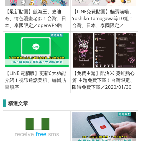
【最新貼圖】航海王、史迪
【LINE免費貼圖】貓寶喵喵、
奇、情色漫畫老師！台灣、日
Yoshiko Tamagawa等10組！
本、泰國限定／openVPN跨
台灣、日本、泰國限定／
區、加好友、綁門號／
OpenVPN跨區、加好友、綁門
2017/6/29
號／2023/02/07
【LINE 電腦版】更新6大功能
【免費主題】酷洛米 霓虹點心
介紹！視訊通話美肌、編輯貼
篇 主題免費下載！台灣限定、
圖順序
限時免費下載／2020/01/30
精選文章