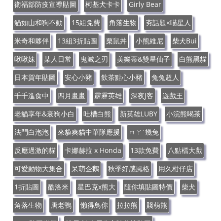
衛福部防疫宣導貼圖
柯基犬卡卡
Girly Bear
貓如山和狗不動
15組免費
角落生物
夯話題×喵星人
米奇和夥伴
13組3折貼圖
栗鼠丼
小熊維尼
柴犬Bui
啾啾妹
某人日常
鬼滅之刃
美樂蒂&雙星仙子
白熊黑貓
日本賀年貼圖
安心小豬
飲茶點心小豬
兔兔超人
千千進食中
四月畫畫
霹靂英雄
深夜J客
遊戲王
老貓享年&衰狗小白
吐槽白熊
新英雄LUBY
小浣熊喝茶
法鬥白泡泡
來貘爽貓中華隊應援
ㄇㄚˊ幾兔
反應過激的貓
卡娜赫拉 x Honda
13款免費
八點檔大戲
可愛動物大集合
呆萌企鵝
秋季好感風格
用久柑仔店
1折貼圖
酷洛米
星巴克x熊大
隨你填貼圖特價
柴犬
角落生物
唐老鴨
懶得鳥你
拉拉熊
賤萌熊