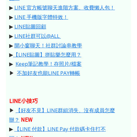
▶
LINE 官方帳號聊天進階方案、收費懶人包！
▶
LINE 手機版字體特效！
▶
LINE貼圖回顧
▶
LINE社群可以@ALL
▶
開小窗聊天！社群討論串教學
▶
【LINE貼圖】拼貼樂怎麼用？
▶
Keep筆記教學！存照片/檔案
▶
不加好友也能LINE PAY轉帳
LINE小技巧
▶
【好友不見】LINE群組消失、沒有成員怎麼
NEW
辦？
▶
【LINE 付款】LINE Pay 付款碼卡住打不