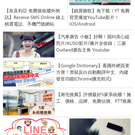
【奈及利亞 免費接收國外簡
【鎖屏聽歌】免下載！YT 免費
訊】Receive SMS Online 線上
背景播放YouTube影片！
精選電話、手機門號網站
iOS/Android
【汽車廣告 小敏】好啊！我叫吳心緹
照片/KUSO影片/圖片全收錄；三菱
Outland廣告主角 Youtube
【Google Dictionary】看國外網頁更
方便！滑鼠反白自動翻譯中文、內建
發音功能(Chrome擴充程式)
【南屯推薦】評價最好5家系統櫃！施
工、價格、品牌、免費估價、PTT推薦