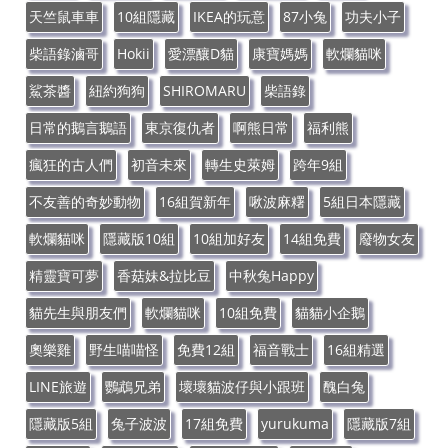
天竺鼠車車
10組隱藏
IKEA的玩意
87小兔
功夫小子
柴語錄滷哥
Hokii
愛漂釀D貓
康寶媽媽
軟爛貓咪
鯊茶醬
紐約狗狗
SHIROMARU
柴語錄
日常的鵝言鵝語
東京復仇者
啊熊日常
福利熊
瘋狂的古人們
初音未來
轉生史萊姆
跨年9組
不友善的奇妙動物
16組賀新年
啾波麻糬
5組日本隱藏
軟爛貓咪
隱藏版10組
10組加好友
14組免費
廢物女友
精靈寶可夢
香菇妹&拉比豆
中秋兔Happy
貓先生與朋友們
軟爛貓咪
10組免費
貓貓小企鵝
奧樂雞
野生喵喵怪
免費12組
福音戰士
16組精選
LINE旅遊
鸚鵡兄弟
壞壞貓波仔與小跟班
醜白兔
隱藏版5組
兔子波波
17組免費
yurukuma
隱藏版7組