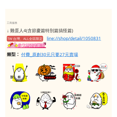
工商服務
↓ 雞蛋人4(含節慶篇特別篇搞怪篇)
line://shop/detail/1050831
TW 台灣、ALL全區限定
類型：
付費_原創30元只要27元賣場