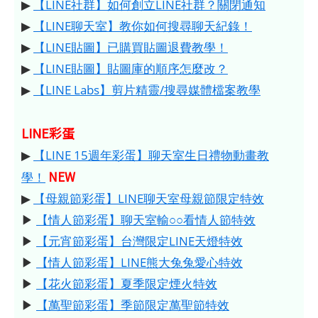
▶
【LINE社群】如何創立LINE社群？關閉通知
▶
【LINE聊天室】教你如何搜尋聊天紀錄！
▶
【LINE貼圖】已購買貼圖退費教學！
▶
【LINE貼圖】貼圖庫的順序怎麼改？
▶
【LINE Labs】剪片精靈/搜尋媒體檔案教學
LINE彩蛋
▶
【LINE 15週年彩蛋】聊天室生日禮物動畫教
NEW
學！
▶
【母親節彩蛋】LINE聊天室母親節限定特效
▶
【情人節彩蛋】聊天室輸○○看情人節特效
▶
【元宵節彩蛋】台灣限定LINE天燈特效
▶
【情人節彩蛋】LINE熊大兔兔愛心特效
▶
【花火節彩蛋】夏季限定煙火特效
▶
【萬聖節彩蛋】季節限定萬聖節特效