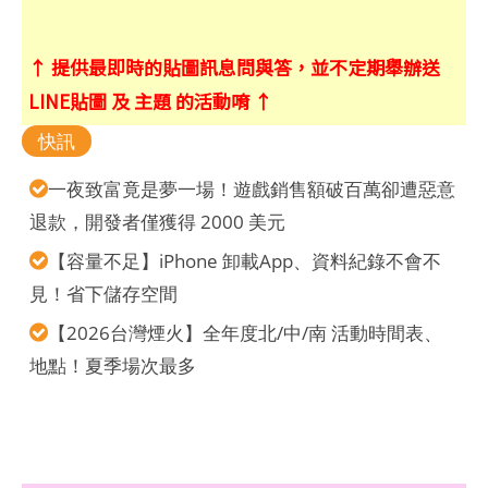
↑ 提供最即時的貼圖訊息問與答，並不定期舉辦送
LINE貼圖 及 主題 的活動唷 ↑
快訊
一夜致富竟是夢一場！遊戲銷售額破百萬卻遭惡意
退款，開發者僅獲得 2000 美元
【容量不足】iPhone 卸載App、資料紀錄不會不
見！省下儲存空間
【2026台灣煙火】全年度北/中/南 活動時間表、
地點！夏季場次最多