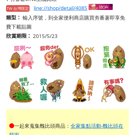
line://shop/detail/4085
TW 台灣限定
類型：
輸入序號，到全家便利商店購買夯番薯即享免
費下載貼圖
欣賞期限：
2015/5/23
●
一起來蒐集醜比頭商品：
全家集點活動-醜比頭在
我家