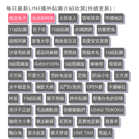
每日最新LINE國外貼圖介紹欣賞(持續更新)：
搖滾兔子
名偵探柯南
太鼓達人
昏呱昏貴
帝國物語
11組貼圖
良子喵
15組貼圖
水獺蹭蹭
快樂肥兔
袋熊阿豚
那隻水母
獨角龍豆豆
我愛安安寶寶
沙發馬鈴薯
霸蒜與麻雞
黑噗娃
熊貓本丸
16組貼圖
8組隱藏版
Rabbit100%
5組隱藏版
咻咻熊
母親節
天竺鼠
可愛大王
雪鈴兔波波
恐龍
奶油小生
立方虎
水中都是魚
幽默大媽
法鬥白泡泡
OPEN醬
卡娜赫拉
柯基
19組貼圖
樂天熊貓
跨年貼圖
那隻白色的卯咪
塔仔不正經
毛孩總動員
快樂鵝鵝們
USAGI TEIKOKU
咖啡大小事
啾波麻糬
鯊西米
其實他是鵝
鹿鼻羊
醜白兔
柴犬奴醬
樂天胖達
LINE TAXI
熊超人