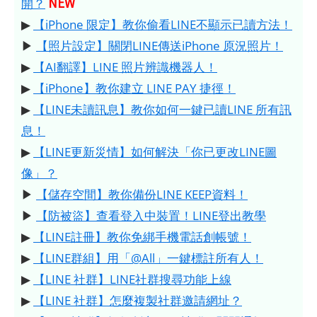
NEW
開？
▶
【iPhone 限定】教你偷看LINE不顯示已讀方法！
▶
【照片設定】關閉LINE傳送iPhone 原況照片！
▶
【AI翻譯】LINE 照片辨識機器人！
▶
【iPhone】教你建立 LINE PAY 捷徑！
▶
【LINE未讀訊息】教你如何一鍵已讀LINE 所有訊
息！
▶
【LINE更新災情】如何解決「你已更改LINE圖
像」？
▶
【儲存空間】教你備份LINE KEEP資料！
▶
【防被盜】查看登入中裝置！LINE登出教學
▶
【LINE註冊】教你免綁手機電話創帳號！
▶
【LINE群組】用「@All」一鍵標註所有人！
▶
【LINE 社群】LINE社群搜尋功能上線
▶
【LINE 社群】怎麼複製社群邀請網址？