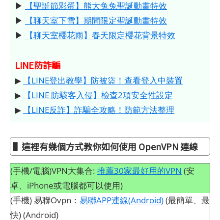
▶
【聖誕節彩蛋】熊大兔兔聖誕動畫特效
▶
【聊天室下雪】期間限定聖誕動畫特效
▶
【聊天室櫻花雨】春天限定櫻花背景特效
LINE防詐騙
▶
【LINE登出教學】防被盜！查看登入中裝置
▶
【LINE 防駭客入侵】檢查2項安全性設定
▶
【LINE反詐】詐騙全攻略！防範方法整理
▌這裡有幾個方式教你如何使用 OpenVPN 連線
(手機/電腦)VPN大集合:
推薦30家最好用的VPN
(安
卓、iPhone或電腦都可以使用)
(手機) 易聯Ovpn：
易聯APP連線(Android)
(最簡單、最
快) (Android)