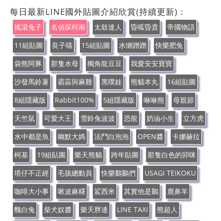
每日最新LINE國外貼圖介紹欣賞(持續更新)：
搖滾兔子
名偵探柯南
太鼓達人
昏呱昏貴
帝國物語
11組貼圖
良子喵
15組貼圖
水獺蹭蹭
快樂肥兔
袋熊阿豚
那隻水母
獨角龍豆豆
我愛安安寶寶
沙發馬鈴薯
霸蒜與麻雞
黑噗娃
熊貓本丸
16組貼圖
8組隱藏版
Rabbit100%
5組隱藏版
咻咻熊
母親節
天竺鼠
可愛大王
雪鈴兔波波
恐龍
奶油小生
立方虎
水中都是魚
幽默大媽
法鬥白泡泡
OPEN醬
卡娜赫拉
柯基
19組貼圖
樂天熊貓
跨年貼圖
那隻白色的卯咪
塔仔不正經
毛孩總動員
快樂鵝鵝們
USAGI TEIKOKU
咖啡大小事
啾波麻糬
鯊西米
其實他是鵝
鹿鼻羊
醜白兔
柴犬奴醬
樂天胖達
LINE TAXI
熊超人