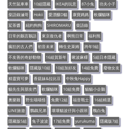
天竺鼠車車
10組隱藏
IKEA的玩意
87小兔
功夫小子
柴語錄滷哥
Hokii
愛漂釀D貓
康寶媽媽
軟爛貓咪
鯊茶醬
紐約狗狗
SHIROMARU
柴語錄
日常的鵝言鵝語
東京復仇者
啊熊日常
福利熊
瘋狂的古人們
初音未來
轉生史萊姆
跨年9組
不友善的奇妙動物
16組賀新年
啾波麻糬
5組日本隱藏
軟爛貓咪
隱藏版10組
10組加好友
14組免費
廢物女友
精靈寶可夢
香菇妹&拉比豆
中秋兔Happy
貓先生與朋友們
軟爛貓咪
10組免費
貓貓小企鵝
奧樂雞
野生喵喵怪
免費12組
福音戰士
16組精選
LINE旅遊
鸚鵡兄弟
壞壞貓波仔與小跟班
醜白兔
隱藏版5組
兔子波波
17組免費
yurukuma
隱藏版7組