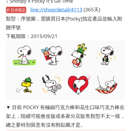
↓ Snoopy x Pocky It's Go Time
line://shop/detail/4113
(365天)
JP 日本限定
類型：序號圖，需購買日本[Pocky]指定產品並輸入附
贈序號
下載期限：2015/09/21
▼ 目前 POCKY 有極細巧克力棒和花生口味巧克力棒在
架上，陸續可能會改版或各家分店販售類型不太一樣，
總之要特別留意有沒有附貼圖才是。