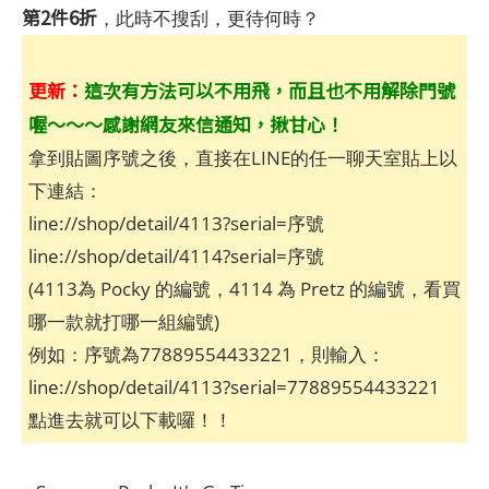
第2件6折
，此時不搜刮，更待何時？
更新：
這次有方法可以不用飛，而且也不用解除門號
喔～～～感謝網友來信通知，揪甘心！
拿到貼圖序號之後，直接在LINE的任一聊天室貼上以
下連結：
line://shop/detail/4113?serial=序號
line://shop/detail/4114?serial=序號
(4113為 Pocky 的編號，4114 為 Pretz 的編號，看買
哪一款就打哪一組編號)
例如：序號為77889554433221，則輸入：
line://shop/detail/4113?serial=77889554433221
點進去就可以下載囉！！