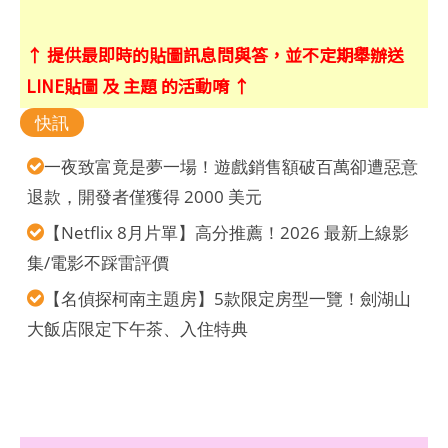
↑ 提供最即時的貼圖訊息問與答，並不定期舉辦送
LINE貼圖 及 主題 的活動唷 ↑
快訊
一夜致富竟是夢一場！遊戲銷售額破百萬卻遭惡意
退款，開發者僅獲得 2000 美元
【Netflix 8月片單】高分推薦！2026 最新上線影
集/電影不踩雷評價
【名偵探柯南主題房】5款限定房型一覽！劍湖山
大飯店限定下午茶、入住特典