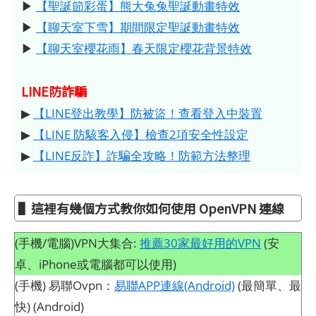
▶
【聖誕節彩蛋】熊大兔兔聖誕動畫特效
▶
【聊天室下雪】期間限定聖誕動畫特效
▶
【聊天室櫻花雨】春天限定櫻花背景特效
LINE防詐騙
▶
【LINE登出教學】防被盜！查看登入中裝置
▶
【LINE 防駭客入侵】檢查2項安全性設定
▶
【LINE反詐】詐騙全攻略！防範方法整理
▌這裡有幾個方式教你如何使用 OpenVPN 連線
(手機/電腦)VPN大集合:
推薦30家最好用的VPN
(安
卓、iPhone或電腦都可以使用)
(手機) 易聯Ovpn：
易聯APP連線(Android)
(最簡單、最
快) (Android)