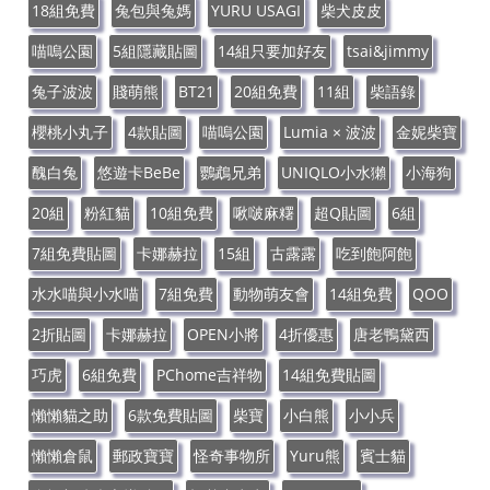
18組免費
兔包與兔媽
YURU USAGI
柴犬皮皮
喵嗚公園
5組隱藏貼圖
14組只要加好友
tsai&jimmy
兔子波波
賤萌熊
BT21
20組免費
11組
柴語錄
櫻桃小丸子
4款貼圖
喵嗚公園
Lumia × 波波
金妮柴寶
醜白兔
悠遊卡BeBe
鸚鵡兄弟
UNIQLO小水獺
小海狗
20組
粉紅貓
10組免費
啾啵麻糬
超Q貼圖
6組
7組免費貼圖
卡娜赫拉
15組
古露露
吃到飽阿飽
水水喵與小水喵
7組免費
動物萌友會
14組免費
QOO
2折貼圖
卡娜赫拉
OPEN小將
4折優惠
唐老鴨黛西
巧虎
6組免費
PChome吉祥物
14組免費貼圖
懶懶貓之助
6款免費貼圖
柴寶
小白熊
小小兵
懶懶倉鼠
郵政寶寶
怪奇事物所
Yuru熊
賓士貓