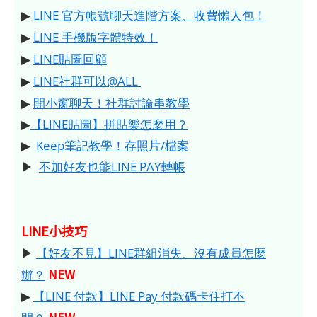
▶
LINE 官方帳號聊天進階方案、收費懶人包！
▶
LINE 手機版字體特效！
▶
LINE貼圖回顧
▶
LINE社群可以@ALL
▶
開小窗聊天！社群討論串教學
▶
【LINE貼圖】拼貼樂怎麼用？
▶
Keep筆記教學！存照片/檔案
▶
不加好友也能LINE PAY轉帳
LINE小技巧
▶
【好友不見】LINE群組消失、沒有成員怎麼
NEW
辦？
▶
【LINE 付款】LINE Pay 付款碼卡住打不