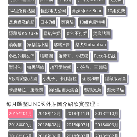
14組免費貼圖
怪獸電力公司
鼻妹×Joke Bear
10組免費
反應過激的貓
日本7組
爽爽貓
10組免費特輯
隱藏版Ko-suke
霸氣主婦
春節不打烊
賀歲貼圖
萌萌貓
家樂福小樂
哆啦A夢
柴犬Shibanban
冬己的朋友們
喵喵團
蛋黃哥、小浣熊
Peco牛奶妹
聖誕節
鄉民語錄
超可愛熊熊
小浣熊、三麗鷗
5款隱藏版貼圖
小丸子、卡娜赫拉
企鵝和貓
隱藏版河童
卡娜赫拉、唐老鴨
動物貼圖大集合
鸚鵡兄弟
樂天熊貓
每月匯整LINE國外貼圖介紹欣賞整理：
2019年01月
2018年12月
2018年11月
2018年10月
2018年09月
2018年08月
2018年07月
2018年06月
2018年05月
2018年04月
2018年03月
2018年02月