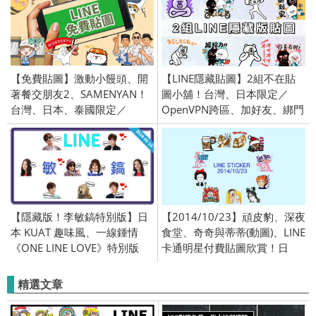
2021/10/19
【免費貼圖】激動小饅頭、開
【LINE隱藏貼圖】2組不在貼
著餐交朋友2、SAMENYAN！
圖小舖！台灣、日本限定／
台灣、日本、泰國限定／
OpenVPN跨區、加好友、綁門
OpenVPN跨區、加好友、綁門
號／2026/4/8
號／2021/10/26
【隱藏版！李敏鎬特別版】日
【2014/10/23】頑皮豹、深夜
本 KUAT 趣味風、一線鍾情
食堂、奇奇與蒂蒂(動圖)、LINE
《ONE LINE LOVE》特別版
卡通明星付費貼圖欣賞！日
LINE 免費貼圖！台灣、全區限
本、泰國、台灣、全區限定／
定/OpenVPN跨區
OpenVPN 跨區
精選文章