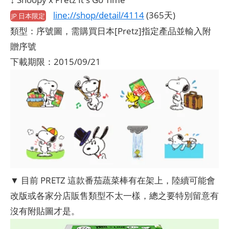
line://shop/detail/4114
(365天)
JP 日本限定
類型：序號圖，需購買日本[Pretz]指定產品並輸入附
贈序號
下載期限：2015/09/21
▼ 目前 PRETZ 這款番茄蔬菜棒有在架上，陸續可能會
改版或各家分店販售類型不太一樣，總之要特別留意有
沒有附貼圖才是。