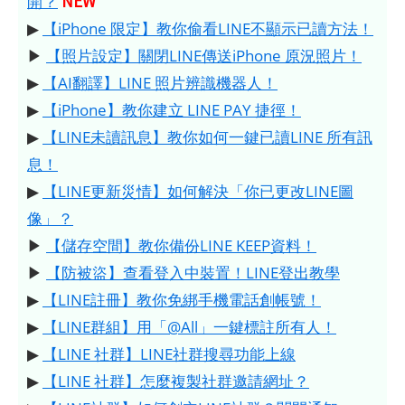
NEW
開？
▶
【iPhone 限定】教你偷看LINE不顯示已讀方法！
▶
【照片設定】關閉LINE傳送iPhone 原況照片！
▶
【AI翻譯】LINE 照片辨識機器人！
▶
【iPhone】教你建立 LINE PAY 捷徑！
▶
【LINE未讀訊息】教你如何一鍵已讀LINE 所有訊
息！
▶
【LINE更新災情】如何解決「你已更改LINE圖
像」？
▶
【儲存空間】教你備份LINE KEEP資料！
▶
【防被盜】查看登入中裝置！LINE登出教學
▶
【LINE註冊】教你免綁手機電話創帳號！
▶
【LINE群組】用「@All」一鍵標註所有人！
▶
【LINE 社群】LINE社群搜尋功能上線
▶
【LINE 社群】怎麼複製社群邀請網址？