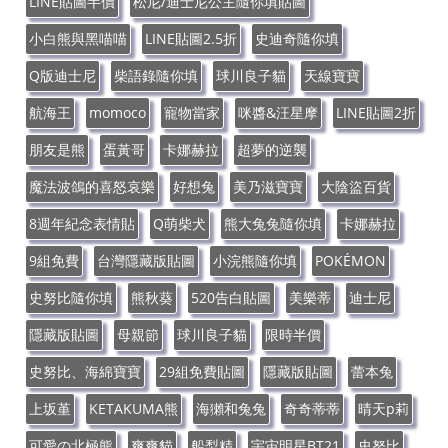
LINE貼圖半價
松尼/迪士尼公主隨你填貼圖
小白熊與黑喵喵
LINE貼圖2.5折
史迪奇隨你填
Q版迪士尼
柴語錄隨你填
球川良子貓
天線寶寶
航海王
momoco
寵物當家
咪醬&汪星摩
LINE貼圖2折
朋友是熊
蛋黃哥
卡娜赫拉
超夢的逆襲
魔法波鴿的喜怒哀樂
好想兔
美乃滋寶寶
大陰盜百貨
8週年紀念表情貼
Q萌柴犬
熊大兔兔隨你填
卡娜赫拉
9組免費
台灣隱藏版貼圖
小浣熊隨你填
POKÉMON
史努比隨你填
熊秋葵
520告白貼圖
美樂蒂
迪士尼
隱藏版貼圖
母親節
球川良子貓
限時半價
史努比、海綿寶寶
29組免費貼圖
隱藏版貼圖
蕾本兔
上坂堇
KETAKUMA熊
海獺和兔兔
奇奇蒂蒂
晴天p莉
可愛の北極熊
爽爽貓
船梨精
宇宙明星BT21
史努比