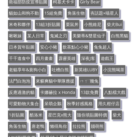
衛福部防疫宣導貼圖
柯基犬卡卡
Girly Bear
貓如山和狗不動
15組免費
角落生物
夯話題×喵星人
米奇和夥伴
13組3折貼圖
栗鼠丼
小熊維尼
柴犬Bui
啾啾妹
某人日常
鬼滅之刃
美樂蒂&雙星仙子
白熊黑貓
日本賀年貼圖
安心小豬
飲茶點心小豬
兔兔超人
千千進食中
四月畫畫
霹靂英雄
深夜J客
遊戲王
老貓享年&衰狗小白
吐槽白熊
新英雄LUBY
小浣熊喝茶
法鬥白泡泡
來貘爽貓中華隊應援
ㄇㄚˊ幾兔
反應過激的貓
卡娜赫拉 x Honda
13款免費
八點檔大戲
可愛動物大集合
呆萌企鵝
秋季好感風格
用久柑仔店
1折貼圖
酷洛米
星巴克x熊大
隨你填貼圖特價
柴犬
角落生物
唐老鴨
懶得鳥你
拉拉熊
賤萌熊