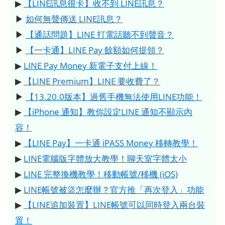
▶
【LINE訊息很卡】收不到 LINE訊息？
▶
如何無聲傳送 LINE訊息？
▶
【通話問題】LINE 打電話聽不到聲音？
▶
【一卡通】LINE Pay 餘額如何提領？
▶
LINE Pay Money 新電子支付上線！
▶
【LINE Premium】LINE 要收費了？
▶
【13.20.0版本】過舊手機無法使用LINE功能！
▶
【iPhone 通知】教你設定LINE 通知不顯示內
容！
▶
【LINE Pay】一卡通 iPASS Money 移轉教學！
▶
LINE電腦版字體放大教學！聊天室字體太小
▶
LINE 完整換機教學！移動帳號/移機 (iOS)
▶
LINE帳號被盜怎麼辦？官方推「再次登入」功能
▶
【LINE追加裝置】LINE帳號可以同時登入兩台裝
置！