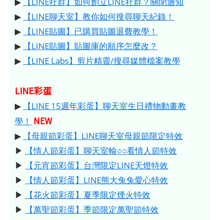
▶
【LINE社群】如何創立LINE社群？關閉通知
▶
【LINE聊天室】教你如何搜尋聊天紀錄！
▶
【LINE貼圖】已購買貼圖退費教學！
▶
【LINE貼圖】貼圖庫的順序怎麼改？
▶
【LINE Labs】剪片精靈/搜尋媒體檔案教學
LINE彩蛋
▶
【LINE 15週年彩蛋】聊天室生日禮物動畫教
NEW
學！
▶
【母親節彩蛋】LINE聊天室母親節限定特效
▶
【情人節彩蛋】聊天室輸○○看情人節特效
▶
【元宵節彩蛋】台灣限定LINE天燈特效
▶
【情人節彩蛋】LINE熊大兔兔愛心特效
▶
【花火節彩蛋】夏季限定煙火特效
▶
【萬聖節彩蛋】季節限定萬聖節特效