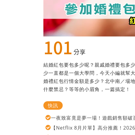
101
分享
結婚紅包要包多少呢？親戚婚禮要包多
少一直都是一個大學問，今天小編就幫
婚禮紅包行情金額是多少？北中南／場
什麼禁忌？等等的小眉角，一篇搞定！
快訊
一夜致富竟是夢一場！遊戲銷售額破百
【Netflix 8月片單】高分推薦！2