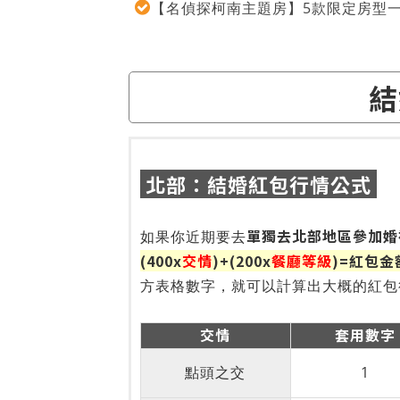
【名偵探柯南主題房】5款限定房型
結
北部：結婚紅包行情公式
單獨去北部地區參加婚
如果你近期要去
(400x
交情
)+(200x
餐廳等級
)=紅包
方表格數字，就可以計算出大概的紅包
交情
套用數字
點頭之交
1