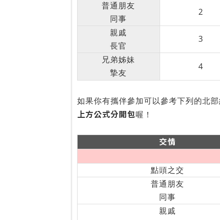
普通朋友
2
同事
親戚
3
長官
兄弟姊妹
4
摯友
如果你有攜伴參加可以參考下列的北部
上方公式分開包
喔！
交情
點頭之交
普通朋友
同事
親戚