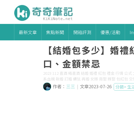
最新文章
焦點新聞
開箱評測
優惠/活動
I
【結婚包多少】婚禮
口、金額禁忌
2023 112 喜酒 喝喜酒 結婚 婚禮 紅包 禮金 行情 公
系血親 新婚 訂婚 續弦 再婚 女嫁 南娶 嫁娶 包紅包 交
作者：
三三
|
文章2023-07-26
分類>
生