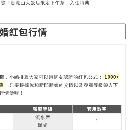
一覽！劍湖山大飯店限定下午茶、入住特典
婚紅包行情
禮
1000+
，小編推薦大家可以用網友認證的紅包公式：
金額
，只要根據你和新郎新娘的交情以及餐廳等級帶入下
行情價喔！
餐廳等級
套用數字
流水席
1
辦桌