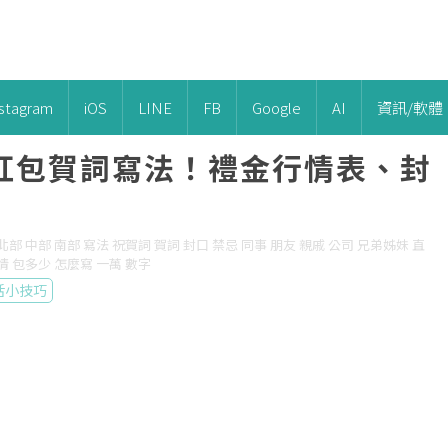
nstagram
iOS
LINE
FB
Google
AI
資訊/軟體
紅包賀詞寫法！禮金行情表、封
式 北部 中部 南部 寫法 祝賀詞 賀詞 封口 禁忌 同事 朋友 親戚 公司 兄弟姊妹 直
情 包多少 怎麼寫 一萬 數字
活小技巧