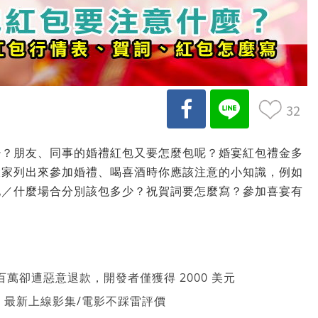
32
少？朋友、同事的婚禮紅包又要怎麼包呢？婚宴紅包禮金多
大家列出來參加婚禮、喝喜酒時你應該注意的小知識，例如
地／什麼場合分別該包多少？祝賀詞要怎麼寫？參加喜宴有
萬卻遭惡意退款，開發者僅獲得 2000 美元
026 最新上線影集/電影不踩雷評價