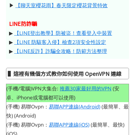
▶
【聊天室櫻花雨】春天限定櫻花背景特效
LINE防詐騙
▶
【LINE登出教學】防被盜！查看登入中裝置
▶
【LINE 防駭客入侵】檢查2項安全性設定
▶
【LINE反詐】詐騙全攻略！防範方法整理
▌這裡有幾個方式教你如何使用 OpenVPN 連線
(手機/電腦)VPN大集合:
推薦30家最好用的VPN
(安
卓、iPhone或電腦都可以使用)
(手機) 易聯Ovpn：
易聯APP連線(Android)
(最簡單、最
快) (Android)
(手機) 易聯Ovpn：
易聯APP連線(iOS)
(最簡單、最快)
(iOS)