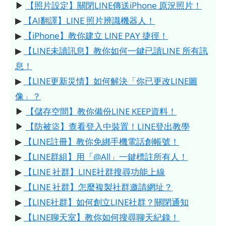
▶
【照片設定】關閉LINE傳送iPhone 原況照片！
▶
【AI翻譯】LINE 照片辨識機器人！
▶
【iPhone】教你建立 LINE PAY 捷徑！
▶
【LINE未讀訊息】教你如何一鍵已讀LINE 所有訊
息！
▶
【LINE更新災情】如何解決「你已更改LINE圖
像」？
▶
【儲存空間】教你備份LINE KEEP資料！
▶
【防被盜】查看登入中裝置！LINE登出教學
▶
【LINE註冊】教你免綁手機電話創帳號！
▶
【LINE群組】用「@All」一鍵標註所有人！
▶
【LINE 社群】LINE社群搜尋功能上線
▶
【LINE 社群】怎麼複製社群邀請網址？
▶
【LINE社群】如何創立LINE社群？關閉通知
▶
【LINE聊天室】教你如何搜尋聊天紀錄！