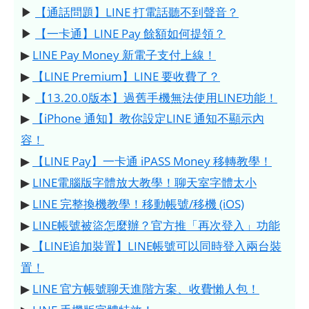
▶
【通話問題】LINE 打電話聽不到聲音？
▶
【一卡通】LINE Pay 餘額如何提領？
▶
LINE Pay Money 新電子支付上線！
▶
【LINE Premium】LINE 要收費了？
▶
【13.20.0版本】過舊手機無法使用LINE功能！
▶
【iPhone 通知】教你設定LINE 通知不顯示內
容！
▶
【LINE Pay】一卡通 iPASS Money 移轉教學！
▶
LINE電腦版字體放大教學！聊天室字體太小
▶
LINE 完整換機教學！移動帳號/移機 (iOS)
▶
LINE帳號被盜怎麼辦？官方推「再次登入」功能
▶
【LINE追加裝置】LINE帳號可以同時登入兩台裝
置！
▶
LINE 官方帳號聊天進階方案、收費懶人包！