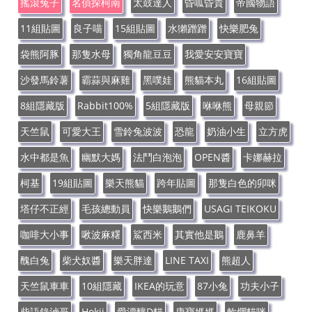
搖滾兔子
名偵探柯南
太鼓達人
昏呱昏貴
帝國物語
11組貼圖
良子喵
15組貼圖
水獺蹭蹭
快樂肥兔
袋熊阿豚
那隻水母
獨角龍豆豆
我愛安安寶寶
沙發馬鈴薯
霸蒜與麻雞
黑噗娃
熊貓本丸
16組貼圖
8組隱藏版
Rabbit100%
5組隱藏版
咻咻熊
母親節
天竺鼠
可愛大王
雪鈴兔波波
恐龍
奶油小生
立方虎
水中都是魚
幽默大媽
法鬥白泡泡
OPEN醬
卡娜赫拉
柯基
19組貼圖
樂天熊貓
跨年貼圖
那隻白色的卯咪
塔仔不正經
毛孩總動員
快樂鵝鵝們
USAGI TEIKOKU
咖啡大小事
啾波麻糬
鯊西米
其實他是鵝
鹿鼻羊
醜白兔
柴犬奴醬
樂天胖達
LINE TAXI
熊超人
天竺鼠車車
10組隱藏
IKEA的玩意
87小兔
功夫小子
柴語錄滷哥
Hokii
愛漂釀D貓
康寶媽媽
軟爛貓咪