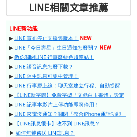
LINE相關文章推薦
LINE新功能
NEW
▶
LINE 宣布停止支援舊版本！
NEW
▶
LINE「今日壽星」生日通知怎麼關？
▶
教你關閉LINE 行事曆藍色超連結！
▶
LINE 語音訊息怎麼下載？
▶
LINE 陌生訊息可集中管理！
▶
LINE 行事曆上線！聊天室建立行程、自動提醒
▶
【LINE新字體】免費字型「文鼎白玉書體」設定
▶
LINE 記事本影片上傳功能即將停用！
▶
LINE 來電沒通知？關閉「整合iPhone通話功能」
▶
【LINE訊息很卡】收不到 LINE訊息？
▶
如何無聲傳送 LINE訊息？