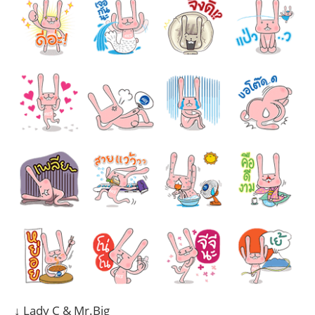
↓ Lady C & Mr.Big