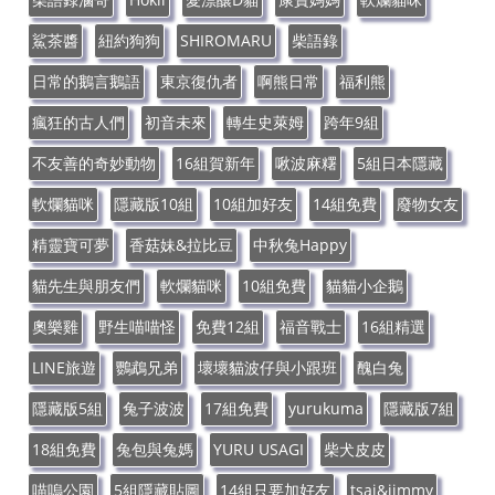
鯊茶醬
紐約狗狗
SHIROMARU
柴語錄
日常的鵝言鵝語
東京復仇者
啊熊日常
福利熊
瘋狂的古人們
初音未來
轉生史萊姆
跨年9組
不友善的奇妙動物
16組賀新年
啾波麻糬
5組日本隱藏
軟爛貓咪
隱藏版10組
10組加好友
14組免費
廢物女友
精靈寶可夢
香菇妹&拉比豆
中秋兔Happy
貓先生與朋友們
軟爛貓咪
10組免費
貓貓小企鵝
奧樂雞
野生喵喵怪
免費12組
福音戰士
16組精選
LINE旅遊
鸚鵡兄弟
壞壞貓波仔與小跟班
醜白兔
隱藏版5組
兔子波波
17組免費
yurukuma
隱藏版7組
18組免費
兔包與兔媽
YURU USAGI
柴犬皮皮
喵嗚公園
5組隱藏貼圖
14組只要加好友
tsai&jimmy