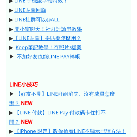
▶
LINE 手機版字體特效！
▶
LINE貼圖回顧
▶
LINE社群可以@ALL
▶
開小窗聊天！社群討論串教學
▶
【LINE貼圖】拼貼樂怎麼用？
▶
Keep筆記教學！存照片/檔案
▶
不加好友也能LINE PAY轉帳
LINE小技巧
▶
【好友不見】LINE群組消失、沒有成員怎麼
NEW
辦？
▶
【LINE 付款】LINE Pay 付款碼卡住打不
NEW
開？
▶
【iPhone 限定】教你偷看LINE不顯示已讀方法！