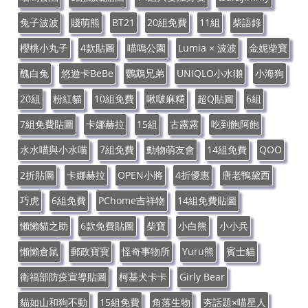
兔子波波
賤萌熊
BT21
20組免費
11組
柴語錄
櫻桃小丸子
4款貼圖
喵嗚公園
Lumia × 波波
金妮柴寶
醜白兔
悠遊卡BeBe
鸚鵡兄弟
UNIQLO小水獺
小海狗
20組
粉紅貓
10組免費
啾啵麻糬
超Q貼圖
6組
7組免費貼圖
卡娜赫拉
15組
古露露
吃到飽阿飽
水水喵與小水喵
7組免費
動物萌友會
14組免費
QOO
2折貼圖
卡娜赫拉
OPEN小將
4折優惠
唐老鴨黛西
巧虎
6組免費
PChome吉祥物
14組免費貼圖
懶懶貓之助
6款免費貼圖
柴寶
小白熊
小小兵
懶懶倉鼠
郵政寶寶
怪奇事物所
Yuru熊
賓士貓
衛福部防疫宣導貼圖
柯基犬卡卡
Girly Bear
貓如山和狗不動
15組免費
角落生物
夯話題×喵星人