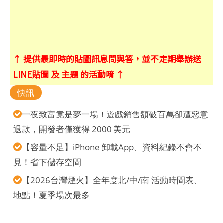
↑ 提供最即時的貼圖訊息問與答，並不定期舉辦送
LINE貼圖 及 主題 的活動唷 ↑
快訊
一夜致富竟是夢一場！遊戲銷售額破百萬卻遭惡意
退款，開發者僅獲得 2000 美元
【容量不足】iPhone 卸載App、資料紀錄不會不
見！省下儲存空間
【2026台灣煙火】全年度北/中/南 活動時間表、
地點！夏季場次最多