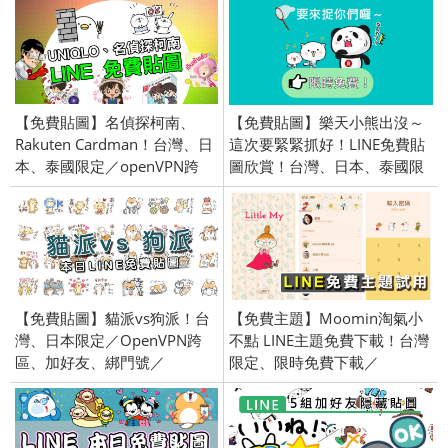
【免費貼圖】名偵探柯南、
【免費貼圖】樂天小熊出沒～
Rakuten Cardman！台灣、日
這次要緊緊抓好！LINE免費貼
本、泰國限定／openVPN跨
圖欣賞！台灣、日本、泰國限
區、加好友、綁門號／
定／openVPN跨區、加好友、
2018/09/11
門號圖／2015/9/1
【免費貼圖】貓派vs狗派！台
【免費主題】Moomin淘氣小
灣、日本限定／OpenVPN跨
不點 LINE主題免費下載！台灣
區、加好友、綁門號／
限定、限時免費下載／
2020/7/28
2019/06/27