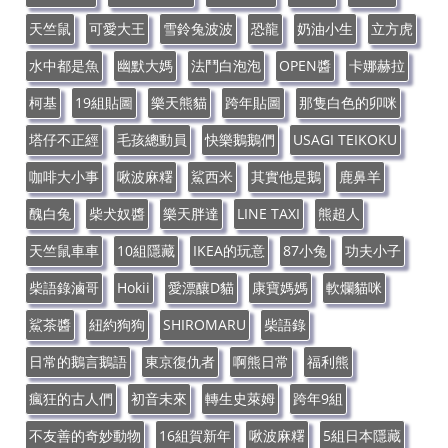
天竺鼠
可愛大王
雪鈴兔波波
恐龍
奶油小生
立方虎
水中都是魚
幽默大媽
法鬥白泡泡
OPEN醬
卡娜赫拉
柯基
19組貼圖
樂天熊貓
跨年貼圖
那隻白色的卯咪
塔仔不正經
毛孩總動員
快樂鵝鵝們
USAGI TEIKOKU
咖啡大小事
啾波麻糬
鯊西米
其實他是鵝
鹿鼻羊
醜白兔
柴犬奴醬
樂天胖達
LINE TAXI
熊超人
天竺鼠車車
10組隱藏
IKEA的玩意
87小兔
功夫小子
柴語錄滷哥
Hokii
愛漂釀D貓
康寶媽媽
軟爛貓咪
鯊茶醬
紐約狗狗
SHIROMARU
柴語錄
日常的鵝言鵝語
東京復仇者
啊熊日常
福利熊
瘋狂的古人們
初音未來
轉生史萊姆
跨年9組
不友善的奇妙動物
16組賀新年
啾波麻糬
5組日本隱藏