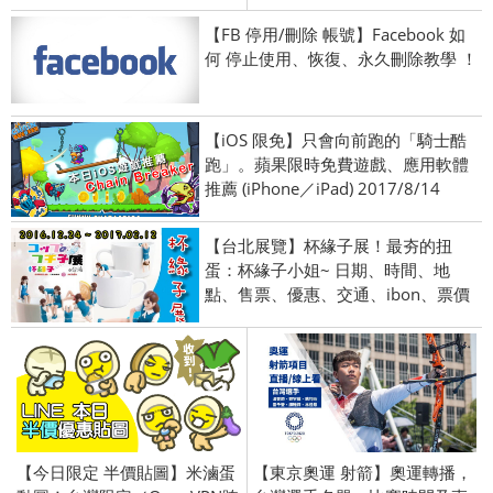
【FB 停用/刪除 帳號】Facebook 如
何 停止使用、恢復、永久刪除教學 ！
【iOS 限免】只會向前跑的「騎士酷
跑」。蘋果限時免費遊戲、應用軟體
推薦 (iPhone／iPad) 2017/8/14
【台北展覽】杯緣子展！最夯的扭
蛋：杯緣子小姐~ 日期、時間、地
點、售票、優惠、交通、ibon、票價
【今日限定 半價貼圖】米滷蛋
【東京奧運 射箭】奧運轉播，