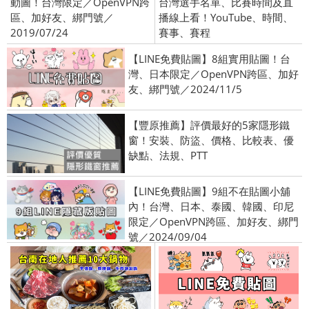
動圖！台灣限定／OpenVPN跨
台灣選手名單、比賽時間及直
區、加好友、綁門號／
播線上看！YouTube、時間、
2019/07/24
賽事、賽程
【LINE免費貼圖】8組實用貼圖！台
灣、日本限定／OpenVPN跨區、加好
友、綁門號／2024/11/5
【豐原推薦】評價最好的5家隱形鐵
窗！安裝、防盜、價格、比較表、優
缺點、法規、PTT
【LINE免費貼圖】9組不在貼圖小舖
內！台灣、日本、泰國、韓國、印尼
限定／OpenVPN跨區、加好友、綁門
號／2024/09/04