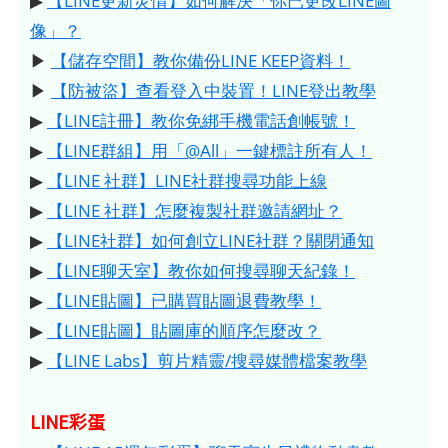
▶
【LINE更新災情】如何解決「你已更改LINE圖
像」？
▶
【儲存空間】教你備份LINE KEEP資料！
▶
【防被盜】查看登入中裝置！LINE登出教學
▶
【LINE註冊】教你免綁手機電話創帳號！
▶
【LINE群組】用「@All」一鍵標註所有人！
▶
【LINE 社群】LINE社群搜尋功能上線
▶
【LINE 社群】怎麼複製社群邀請網址？
▶
【LINE社群】如何創立LINE社群？關閉通知
▶
【LINE聊天室】教你如何搜尋聊天紀錄！
▶
【LINE貼圖】已購買貼圖退費教學！
▶
【LINE貼圖】貼圖庫的順序怎麼改？
▶
【LINE Labs】剪片精靈/搜尋媒體檔案教學
LINE彩蛋