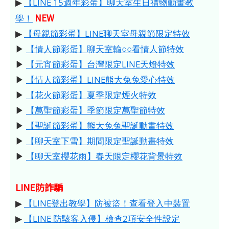
▶
【LINE 15週年彩蛋】聊天室生日禮物動畫教
NEW
學！
▶
【母親節彩蛋】LINE聊天室母親節限定特效
▶
【情人節彩蛋】聊天室輸○○看情人節特效
▶
【元宵節彩蛋】台灣限定LINE天燈特效
▶
【情人節彩蛋】LINE熊大兔兔愛心特效
▶
【花火節彩蛋】夏季限定煙火特效
▶
【萬聖節彩蛋】季節限定萬聖節特效
▶
【聖誕節彩蛋】熊大兔兔聖誕動畫特效
▶
【聊天室下雪】期間限定聖誕動畫特效
▶
【聊天室櫻花雨】春天限定櫻花背景特效
LINE防詐騙
▶
【LINE登出教學】防被盜！查看登入中裝置
▶
【LINE 防駭客入侵】檢查2項安全性設定