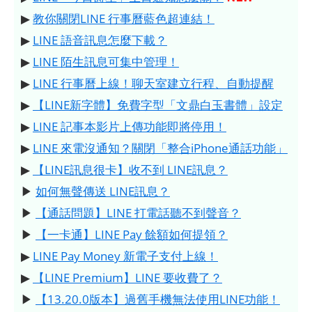
▶
教你關閉LINE 行事曆藍色超連結！
▶
LINE 語音訊息怎麼下載？
▶
LINE 陌生訊息可集中管理！
▶
LINE 行事曆上線！聊天室建立行程、自動提醒
▶
【LINE新字體】免費字型「文鼎白玉書體」設定
▶
LINE 記事本影片上傳功能即將停用！
▶
LINE 來電沒通知？關閉「整合iPhone通話功能」
▶
【LINE訊息很卡】收不到 LINE訊息？
▶
如何無聲傳送 LINE訊息？
▶
【通話問題】LINE 打電話聽不到聲音？
▶
【一卡通】LINE Pay 餘額如何提領？
▶
LINE Pay Money 新電子支付上線！
▶
【LINE Premium】LINE 要收費了？
▶
【13.20.0版本】過舊手機無法使用LINE功能！