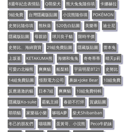
8週年紀念表情貼
Q萌柴犬
熊大兔兔隨你填
卡娜赫拉
9組免費
台灣隱藏版貼圖
小浣熊隨你填
POKÉMON
史努比隨你填
熊秋葵
520告白貼圖
美樂蒂
迪士尼
隱藏版貼圖
母親節
球川良子貓
限時半價
史努比、海綿寶寶
29組免費貼圖
隱藏版貼圖
蕾本兔
上坂堇
KETAKUMA熊
海獺和兔兔
奇奇蒂蒂
晴天p莉
可愛の北極熊
爽爽貓
船梨精
宇宙明星BT21
史努比
14組免費貼圖
怪獸電力公司
鼻妹×Joke Bear
10組免費
反應過激的貓
日本7組
爽爽貓
10組免費特輯
隱藏版Ko-suke
霸氣主婦
春節不打烊
賀歲貼圖
萌萌貓
家樂福小樂
哆啦A夢
柴犬Shibanban
冬己的朋友們
喵喵團
蛋黃哥、小浣熊
Peco牛奶妹