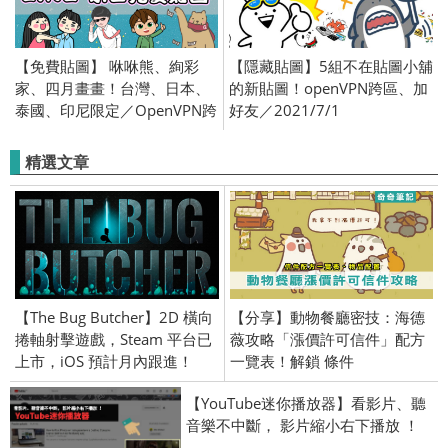
【免費貼圖】 咻咻熊、絢彩
【隱藏貼圖】5組不在貼圖小舖
家、四月畫畫！台灣、日本、
的新貼圖！openVPN跨區、加
泰國、印尼限定／OpenVPN跨
好友／2021/7/1
區、加好友、綁門號／
2019/12/17
精選文章
【The Bug Butcher】2D 橫向
【分享】動物餐廳密技：海德
捲軸射擊遊戲，Steam 平台已
薇攻略「漲價許可信件」配方
上市，iOS 預計月內跟進！
一覽表！解鎖 條件
【YouTube迷你播放器】看影片、聽
音樂不中斷， 影片縮小右下播放 ！