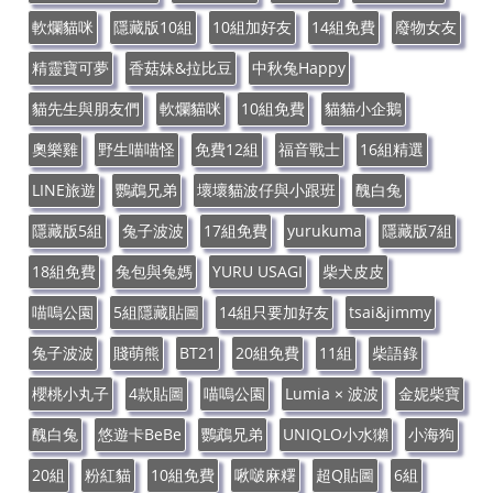
軟爛貓咪
隱藏版10組
10組加好友
14組免費
廢物女友
精靈寶可夢
香菇妹&拉比豆
中秋兔Happy
貓先生與朋友們
軟爛貓咪
10組免費
貓貓小企鵝
奧樂雞
野生喵喵怪
免費12組
福音戰士
16組精選
LINE旅遊
鸚鵡兄弟
壞壞貓波仔與小跟班
醜白兔
隱藏版5組
兔子波波
17組免費
yurukuma
隱藏版7組
18組免費
兔包與兔媽
YURU USAGI
柴犬皮皮
喵嗚公園
5組隱藏貼圖
14組只要加好友
tsai&jimmy
兔子波波
賤萌熊
BT21
20組免費
11組
柴語錄
櫻桃小丸子
4款貼圖
喵嗚公園
Lumia × 波波
金妮柴寶
醜白兔
悠遊卡BeBe
鸚鵡兄弟
UNIQLO小水獺
小海狗
20組
粉紅貓
10組免費
啾啵麻糬
超Q貼圖
6組