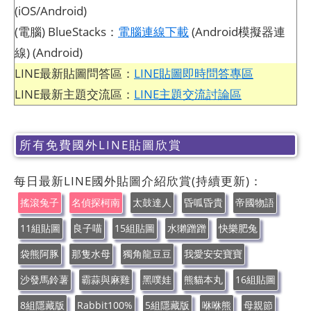
(iOS/Android)
(電腦) BlueStacks：
電腦連線下載
(Android模擬器連
線) (Android)
LINE最新貼圖問答區：
LINE貼圖即時問答專區
LINE最新主題交流區：
LINE主題交流討論區
所有免費國外LINE貼圖欣賞
每日最新LINE國外貼圖介紹欣賞(持續更新)：
搖滾兔子
名偵探柯南
太鼓達人
昏呱昏貴
帝國物語
11組貼圖
良子喵
15組貼圖
水獺蹭蹭
快樂肥兔
袋熊阿豚
那隻水母
獨角龍豆豆
我愛安安寶寶
沙發馬鈴薯
霸蒜與麻雞
黑噗娃
熊貓本丸
16組貼圖
8組隱藏版
Rabbit100%
5組隱藏版
咻咻熊
母親節