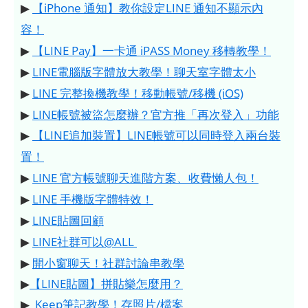
▶
【iPhone 通知】教你設定LINE 通知不顯示內
容！
▶
【LINE Pay】一卡通 iPASS Money 移轉教學！
▶
LINE電腦版字體放大教學！聊天室字體太小
▶
LINE 完整換機教學！移動帳號/移機 (iOS)
▶
LINE帳號被盜怎麼辦？官方推「再次登入」功能
▶
【LINE追加裝置】LINE帳號可以同時登入兩台裝
置！
▶
LINE 官方帳號聊天進階方案、收費懶人包！
▶
LINE 手機版字體特效！
▶
LINE貼圖回顧
▶
LINE社群可以@ALL
▶
開小窗聊天！社群討論串教學
▶
【LINE貼圖】拼貼樂怎麼用？
▶
Keep筆記教學！存照片/檔案