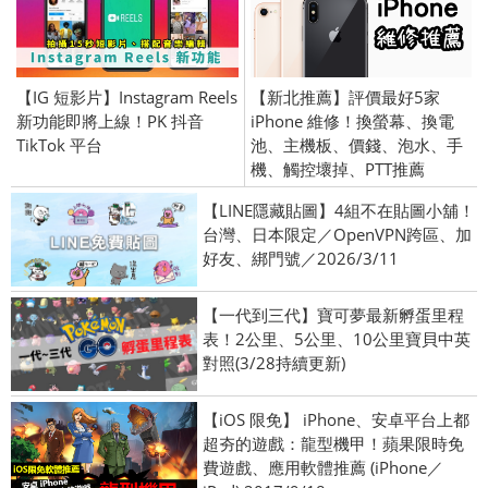
【IG 短影片】Instagram Reels
【新北推薦】評價最好5家
新功能即將上線！PK 抖音
iPhone 維修！換螢幕、換電
TikTok 平台
池、主機板、價錢、泡水、手
機、觸控壞掉、PTT推薦
【LINE隱藏貼圖】4組不在貼圖小舖！
台灣、日本限定／OpenVPN跨區、加
好友、綁門號／2026/3/11
【一代到三代】寶可夢最新孵蛋里程
表！2公里、5公里、10公里寶貝中英
對照(3/28持續更新)
【iOS 限免】 iPhone、安卓平台上都
超夯的遊戲：龍型機甲！蘋果限時免
費遊戲、應用軟體推薦 (iPhone／