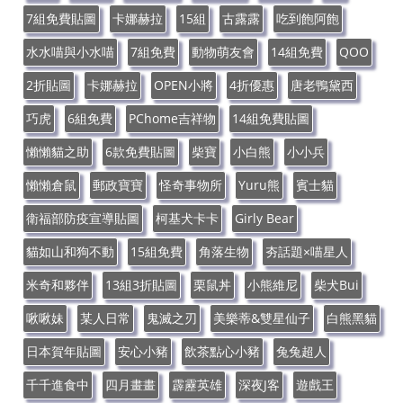
7組免費貼圖
卡娜赫拉
15組
古露露
吃到飽阿飽
水水喵與小水喵
7組免費
動物萌友會
14組免費
QOO
2折貼圖
卡娜赫拉
OPEN小將
4折優惠
唐老鴨黛西
巧虎
6組免費
PChome吉祥物
14組免費貼圖
懶懶貓之助
6款免費貼圖
柴寶
小白熊
小小兵
懶懶倉鼠
郵政寶寶
怪奇事物所
Yuru熊
賓士貓
衛福部防疫宣導貼圖
柯基犬卡卡
Girly Bear
貓如山和狗不動
15組免費
角落生物
夯話題×喵星人
米奇和夥伴
13組3折貼圖
栗鼠丼
小熊維尼
柴犬Bui
啾啾妹
某人日常
鬼滅之刃
美樂蒂&雙星仙子
白熊黑貓
日本賀年貼圖
安心小豬
飲茶點心小豬
兔兔超人
千千進食中
四月畫畫
霹靂英雄
深夜J客
遊戲王