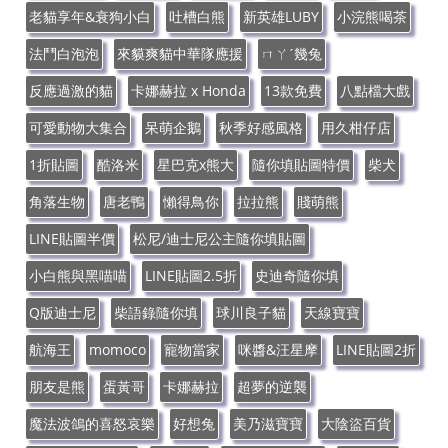
老貓享年&衰狗小白
吐槽白熊
新英雄LUBY
小浣熊喝茶
法鬥白泡泡
來貘爽貓中華隊應援
ㄇㄚˊ幾兔
反應過激的貓
卡娜赫拉 x Honda
13款免費
八點檔大戲
可愛動物大集合
呆萌企鵝
秋季好感風格
用久柑仔店
1折貼圖
酷洛米
星巴克x熊大
隨你填貼圖特價
柴犬
角落生物
唐老鴨
懶得鳥你
拉拉熊
賤萌熊
LINE貼圖半價
松尼/迪士尼公主隨你填貼圖
小白熊與黑喵喵
LINE貼圖2.5折
史迪奇隨你填
Q版迪士尼
柴語錄隨你填
球川良子貓
天線寶寶
航海王
momoco
寵物當家
咪醬&汪星摩
LINE貼圖2折
朋友是熊
蛋黃哥
卡娜赫拉
超夢的逆襲
魔法波鴿的喜怒哀樂
好想兔
美乃滋寶寶
大陰盜百貨