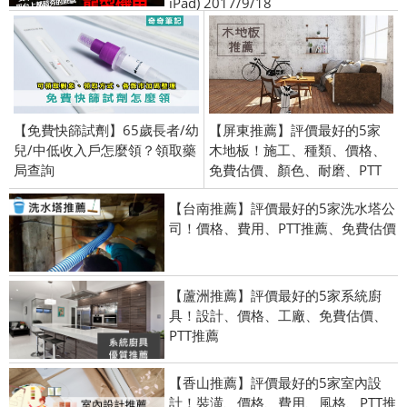
iPad) 2017/9/18
【免費快篩試劑】65歲長者/幼
【屏東推薦】評價最好的5家
兒/中低收入戶怎麼領？領取藥
木地板！施工、種類、價格、
局查詢
免費估價、顏色、耐磨、PTT
【台南推薦】評價最好的5家洗水塔公
司！價格、費用、PTT推薦、免費估價
【蘆洲推薦】評價最好的5家系統廚
具！設計、價格、工廠、免費估價、
PTT推薦
【香山推薦】評價最好的5家室內設
計！裝潢、價格、費用、風格、PTT推