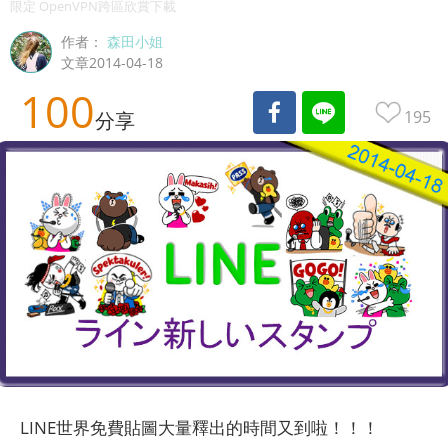
限定 OpenVPN跨區欣賞下載
作者：
森田小姐
文章2014-04-18
100
195
分享
LINE世界免費貼圖大量釋出的時間又到啦！！！