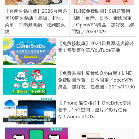
【台南火鍋推薦】2026台南必
【LINE免費貼圖】9組超實用
吃10間火鍋店！高級、和牛、
貼圖！台灣、日本、泰國限定
菜單、牛肉涮涮鍋、吃到飽火
／OpenVPN跨區、加好友、綁
鍋
門號／2024/4/9
【免費接駁車】2024日月潭花火節時
間！音樂嘉年華/YouTube直播
【免費貼圖】腳骨軟Q小白熊！LINE
免費貼圖欣賞！日本限定／openVPN
跨區、加好友、任務圖／2015/11/30
【iPhone 備份相片】OneDrive使用
教學，15G空間，照片／影片任你
存！Android/iOS