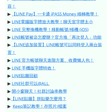
容！
▶
【LINE Pay】一卡通 iPASS Money 移轉教學！
▶
LINE電腦版字體放大教學！聊天室字體太小
▶
LINE 完整換機教學！移動帳號/移機 (iOS)
▶
LINE帳號被盜怎麼辦？官方推「再次登入」功能
▶
【LINE追加裝置】LINE帳號可以同時登入兩台裝
置！
▶
LINE 官方帳號聊天進階方案、收費懶人包！
▶
LINE 手機版字體特效！
▶
LINE貼圖回顧
▶
LINE社群可以@ALL
▶
開小窗聊天！社群討論串教學
▶
【LINE貼圖】拼貼樂怎麼用？
▶
Keep筆記教學！存照片/檔案