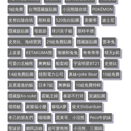
9組免費
台灣隱藏版貼圖
小浣熊隨你填
POKÉMON
史努比隨你填
熊秋葵
520告白貼圖
美樂蒂
迪士尼
隱藏版貼圖
母親節
球川良子貓
限時半價
史努比、海綿寶寶
29組免費貼圖
隱藏版貼圖
蕾本兔
上坂堇
KETAKUMA熊
海獺和兔兔
奇奇蒂蒂
晴天p莉
可愛の北極熊
爽爽貓
船梨精
宇宙明星BT21
史努比
14組免費貼圖
怪獸電力公司
鼻妹×Joke Bear
10組免費
反應過激的貓
日本7組
爽爽貓
10組免費特輯
隱藏版Ko-suke
霸氣主婦
春節不打烊
賀歲貼圖
萌萌貓
家樂福小樂
哆啦A夢
柴犬Shibanban
冬己的朋友們
喵喵團
蛋黃哥、小浣熊
Peco牛奶妹
聖誕節
鄉民語錄
超可愛熊熊
小浣熊、三麗鷗