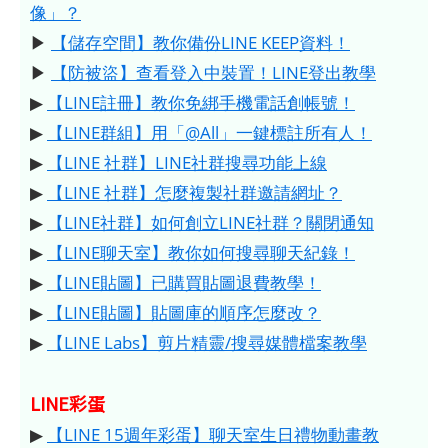
像」？
▶
【儲存空間】教你備份LINE KEEP資料！
▶
【防被盜】查看登入中裝置！LINE登出教學
▶
【LINE註冊】教你免綁手機電話創帳號！
▶
【LINE群組】用「@All」一鍵標註所有人！
▶
【LINE 社群】LINE社群搜尋功能上線
▶
【LINE 社群】怎麼複製社群邀請網址？
▶
【LINE社群】如何創立LINE社群？關閉通知
▶
【LINE聊天室】教你如何搜尋聊天紀錄！
▶
【LINE貼圖】已購買貼圖退費教學！
▶
【LINE貼圖】貼圖庫的順序怎麼改？
▶
【LINE Labs】剪片精靈/搜尋媒體檔案教學
LINE彩蛋
▶
【LINE 15週年彩蛋】聊天室生日禮物動畫教