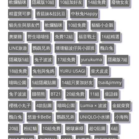
軟爛貓咪
隱藏版10組
10組加好友
14組免費
廢物女友
精靈寶可夢
香菇妹&拉比豆
中秋兔Happy
貓先生與朋友們
軟爛貓咪
10組免費
貓貓小企鵝
奧樂雞
野生喵喵怪
免費12組
福音戰士
16組精選
LINE旅遊
鸚鵡兄弟
壞壞貓波仔與小跟班
醜白兔
隱藏版5組
兔子波波
17組免費
yurukuma
隱藏版7組
18組免費
兔包與兔媽
YURU USAGI
柴犬皮皮
喵嗚公園
5組隱藏貼圖
14組只要加好友
tsai&jimmy
兔子波波
賤萌熊
BT21
20組免費
11組
柴語錄
櫻桃小丸子
4款貼圖
喵嗚公園
Lumia × 波波
金妮柴寶
醜白兔
悠遊卡BeBe
鸚鵡兄弟
UNIQLO小水獺
小海狗
20組
粉紅貓
10組免費
啾啵麻糬
超Q貼圖
6組