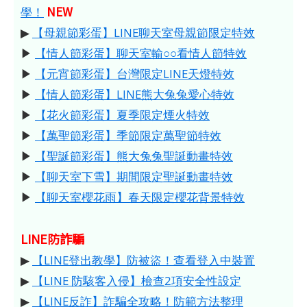
NEW
學！
▶
【母親節彩蛋】LINE聊天室母親節限定特效
▶
【情人節彩蛋】聊天室輸○○看情人節特效
▶
【元宵節彩蛋】台灣限定LINE天燈特效
▶
【情人節彩蛋】LINE熊大兔兔愛心特效
▶
【花火節彩蛋】夏季限定煙火特效
▶
【萬聖節彩蛋】季節限定萬聖節特效
▶
【聖誕節彩蛋】熊大兔兔聖誕動畫特效
▶
【聊天室下雪】期間限定聖誕動畫特效
▶
【聊天室櫻花雨】春天限定櫻花背景特效
LINE防詐騙
▶
【LINE登出教學】防被盜！查看登入中裝置
▶
【LINE 防駭客入侵】檢查2項安全性設定
▶
【LINE反詐】詐騙全攻略！防範方法整理