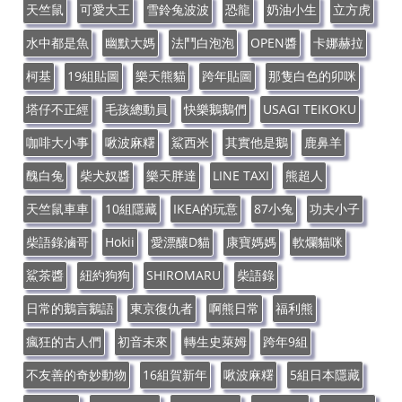
天竺鼠
可愛大王
雪鈴兔波波
恐龍
奶油小生
立方虎
水中都是魚
幽默大媽
法鬥白泡泡
OPEN醬
卡娜赫拉
柯基
19組貼圖
樂天熊貓
跨年貼圖
那隻白色的卯咪
塔仔不正經
毛孩總動員
快樂鵝鵝們
USAGI TEIKOKU
咖啡大小事
啾波麻糬
鯊西米
其實他是鵝
鹿鼻羊
醜白兔
柴犬奴醬
樂天胖達
LINE TAXI
熊超人
天竺鼠車車
10組隱藏
IKEA的玩意
87小兔
功夫小子
柴語錄滷哥
Hokii
愛漂釀D貓
康寶媽媽
軟爛貓咪
鯊茶醬
紐約狗狗
SHIROMARU
柴語錄
日常的鵝言鵝語
東京復仇者
啊熊日常
福利熊
瘋狂的古人們
初音未來
轉生史萊姆
跨年9組
不友善的奇妙動物
16組賀新年
啾波麻糬
5組日本隱藏