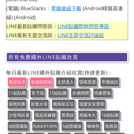
(電腦) BlueStacks：
電腦連線下載
(Android模擬器連
線) (Android)
LINE最新貼圖問答區：
LINE貼圖即時問答專區
LINE最新主題交流區：
LINE主題交流討論區
所有免費國外LINE貼圖欣賞
每日最新LINE國外貼圖介紹欣賞(持續更新)：
搖滾兔子
名偵探柯南
太鼓達人
昏呱昏貴
帝國物語
11組貼圖
良子喵
15組貼圖
水獺蹭蹭
快樂肥兔
袋熊阿豚
那隻水母
獨角龍豆豆
我愛安安寶寶
沙發馬鈴薯
霸蒜與麻雞
黑噗娃
熊貓本丸
16組貼圖
8組隱藏版
Rabbit100%
5組隱藏版
咻咻熊
母親節