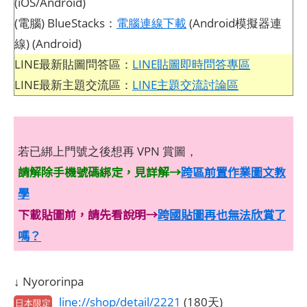
(iOS/Android)
(電腦) BlueStacks：
電腦連線下載
(Android模擬器連
線) (Android)
LINE最新貼圖問答區：
LINE貼圖即時問答專區
LINE最新主題交流區：
LINE主題交流討論區
若已綁上門號之後想再 VPN 賞圖，
請解除手機號碼綁定，見詳解→
跨區前置作業圖文教
學
下載貼圖前，請先看說明→
跨國貼圖再也無法欣賞了
嗎？
↓ Nyororinpa
line://shop/detail/2221
(180天)
日本限定