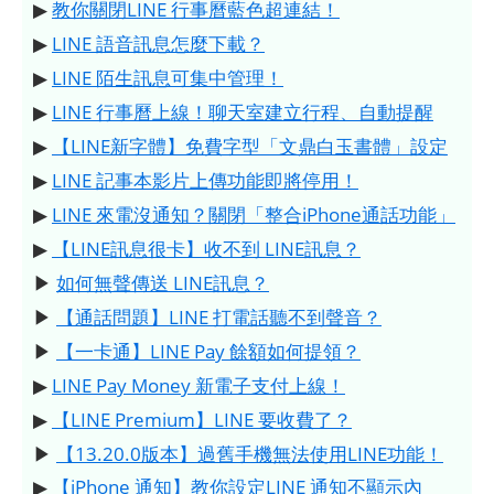
▶
教你關閉LINE 行事曆藍色超連結！
▶
LINE 語音訊息怎麼下載？
▶
LINE 陌生訊息可集中管理！
▶
LINE 行事曆上線！聊天室建立行程、自動提醒
▶
【LINE新字體】免費字型「文鼎白玉書體」設定
▶
LINE 記事本影片上傳功能即將停用！
▶
LINE 來電沒通知？關閉「整合iPhone通話功能」
▶
【LINE訊息很卡】收不到 LINE訊息？
▶
如何無聲傳送 LINE訊息？
▶
【通話問題】LINE 打電話聽不到聲音？
▶
【一卡通】LINE Pay 餘額如何提領？
▶
LINE Pay Money 新電子支付上線！
▶
【LINE Premium】LINE 要收費了？
▶
【13.20.0版本】過舊手機無法使用LINE功能！
▶
【iPhone 通知】教你設定LINE 通知不顯示內