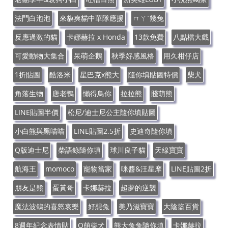
法鬥白泡泡
來貘爽貓中華隊應援
ㄇㄚˊ幾兔
反應過激的貓
卡娜赫拉 x Honda
13款免費
八點檔大戲
可愛動物大集合
呆萌企鵝
秋季好感風格
用久柑仔店
1折貼圖
酷洛米
星巴克x熊大
隨你填貼圖特價
柴犬
角落生物
唐老鴨
懶得鳥你
拉拉熊
賤萌熊
LINE貼圖半價
松尼/迪士尼公主隨你填貼圖
小白熊與黑喵喵
LINE貼圖2.5折
史迪奇隨你填
Q版迪士尼
柴語錄隨你填
球川良子貓
天線寶寶
航海王
momoco
寵物當家
咪醬&汪星摩
LINE貼圖2折
朋友是熊
蛋黃哥
卡娜赫拉
超夢的逆襲
魔法波鴿的喜怒哀樂
好想兔
美乃滋寶寶
大陰盜百貨
8週年紀念表情貼
Q萌柴犬
熊大兔兔隨你填
卡娜赫拉