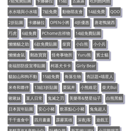
7組免費貼圖
卡娜赫拉
15組
古露露
吃到飽阿飽
水水喵與小水喵
7組免費
動物萌友會
14組免費
QOO
2折貼圖
卡娜赫拉
OPEN小將
4折優惠
唐老鴨黛西
巧虎
6組免費
PChome吉祥物
14組免費貼圖
懶懶貓之助
6款免費貼圖
柴寶
小白熊
小小兵
懶懶倉鼠
郵政寶寶
怪奇事物所
Yuru熊
賓士貓
衛福部防疫宣導貼圖
柯基犬卡卡
Girly Bear
貓如山和狗不動
15組免費
角落生物
夯話題×喵星人
米奇和夥伴
13組3折貼圖
栗鼠丼
小熊維尼
柴犬Bui
啾啾妹
某人日常
鬼滅之刃
美樂蒂&雙星仙子
白熊黑貓
日本賀年貼圖
安心小豬
飲茶點心小豬
兔兔超人
千千進食中
四月畫畫
霹靂英雄
深夜J客
遊戲王
老貓享年&衰狗小白
吐槽白熊
新英雄LUBY
小浣熊喝茶