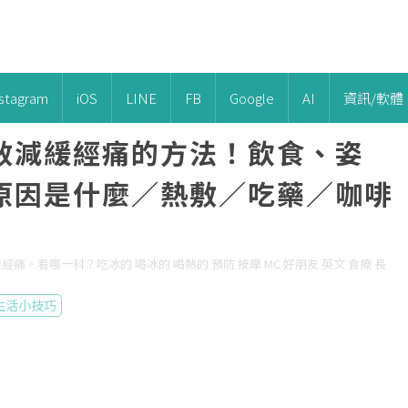
nstagram
iOS
LINE
FB
Google
AI
資訊/軟體
效減緩經痛的方法！飲食、姿
原因是什麼／熱敷／吃藥／咖啡
。看哪一科？吃冰的 喝冰的 喝熱的 預防 按摩 MC 好朋友 英文 食療 長
生活小技巧