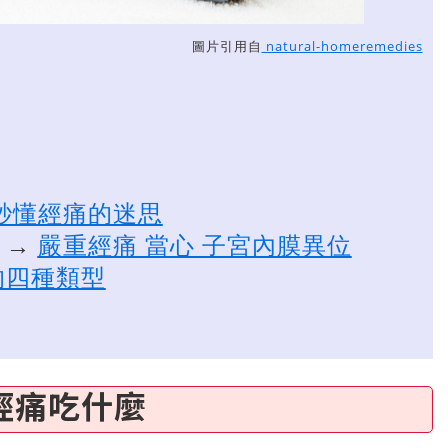
圖片引用自
natural-homeremedies
秒懂經痛的迷思
！
→
嚴重經痛 當心 子宮內膜異位
的四種類型
經痛吃什麼