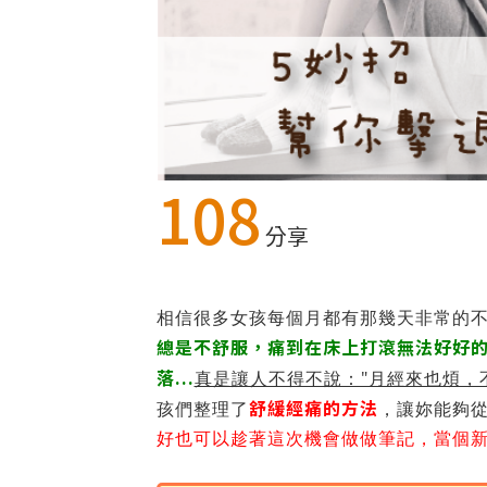
108
分享
相信很多女孩每個月都有那幾天非常的
總是不舒服，痛到在床上打滾無法好好
落...
真是讓人不得不說："月經來也煩，
舒緩經痛的方法
孩們整理了
，讓妳能夠
好也可以趁著這次機會做做筆記，當個新