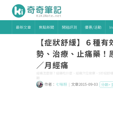
最新文章
焦點新聞
開箱評測
優惠/活動
I
【症狀舒緩】６種有
勢、治療、止痛藥！
／月經痛
經痛怎麼辦？經痛吃什麼、經痛穴位按摩、5妙招舒緩經痛
期
作者：
七味粉
|
文章2015-09-03
分類>