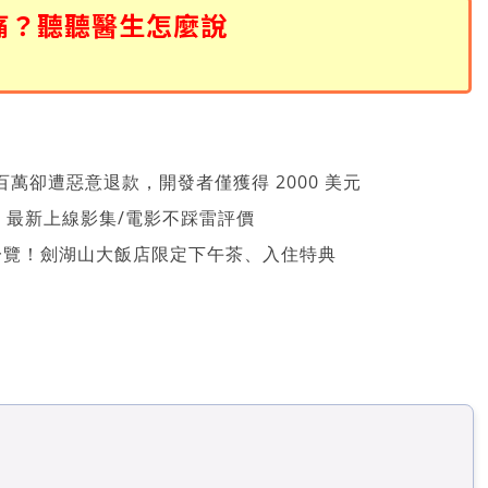
痛？聽聽醫生怎麼說
萬卻遭惡意退款，開發者僅獲得 2000 美元
026 最新上線影集/電影不踩雷評價
一覽！劍湖山大飯店限定下午茶、入住特典