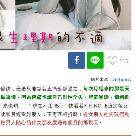
116
圖片來源：
pinterest
每次月經來的那幾天
不愉快，最後只能靠著止痛藥撐過去，
的做事情、因為疼痛也讓自己耐性全失、脾氣暴躁、情緒低
不來也煩！！"
現在不用擔心！快看看KIKINOTE這次幫女
從此和月經當好朋友，不再互相折磨！
有女朋友的男孩們剛
好男人貼心陪伴女朋友度過每個月的那幾天~