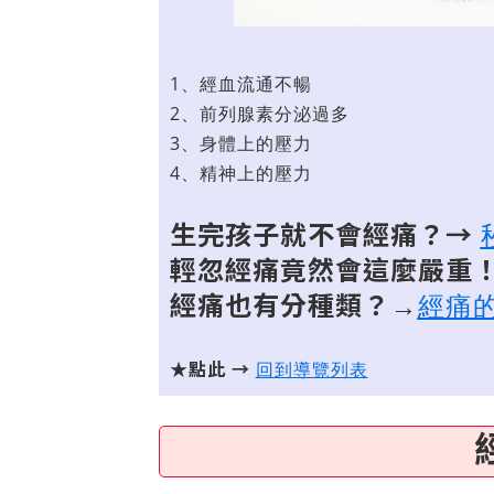
1、經血流通不暢
2、前列腺素分泌過多
3、身體上的壓力
4、精神上的壓力
生完孩子就不會經痛？→
輕忽經痛竟然會這麼嚴重
經痛也有分種類？
→
經痛
★點此 →
回到導覽列表