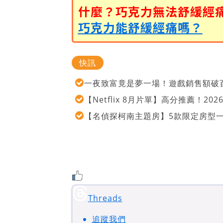
什麼？巧克力無法舒緩經
巧克力能舒緩經痛嗎？
快訊
一夜致富竟是夢一場！遊戲銷售額破百
【Netflix 8月片單】高分推薦！2
【名偵探柯南主題房】5款限定房型
Threads
追蹤我們