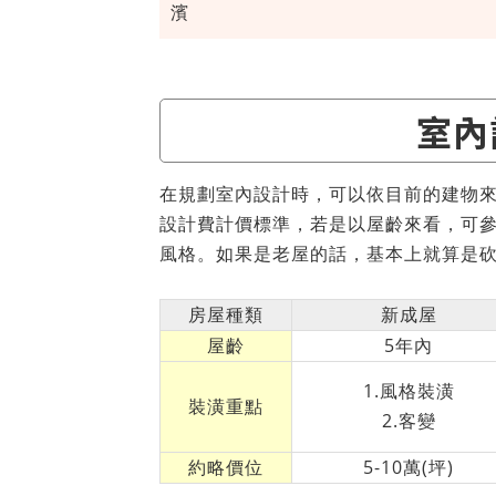
濱
室內
在規劃室內設計時，可以依目前的建物
設計費計價標準，若是以屋齡來看，可
風格。如果是老屋的話，基本上就算是
房屋種類
新成屋
屋齡
5年內
1.風格裝潢
裝潢重點
2.客變
約略價位
5-10萬(坪)