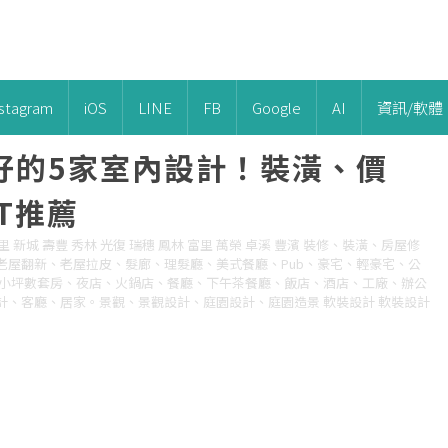
nstagram
iOS
LINE
FB
Google
AI
資訊/軟體
好的5家室內設計！裝潢、價
T推薦
 新城 壽豐 秀林 光復 瑞穗 鳳林 富里 萬榮 卓溪 豐濱 裝修、裝潢、房屋修
老屋翻新、老屋拉皮、髮廊、理髮廳、美式餐廳、Pub、豪宅、輕豪宅、公
、小坪數套房、夜店、火鍋店、餐廳、下午茶餐廳、飯店、酒店、工廠、辦公
、客廳、居家。景觀、景觀設計、庭園設計、庭園造景 軟裝設計 軟裝設計