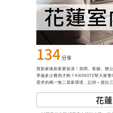
134
分享
買新家換新家要裝潢！房間、客聽、辦
準備多少費用才夠？KIKINOTE幫大
需求的獨一無二居家環境，記得～貨比
花蓮