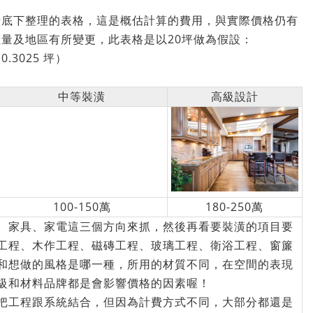
考底下整理的表格，這是概估計算的費用，與實際價格仍有
量及地區有所變更，此表格是以20坪做為假設：
.3025 坪）
中等裝潢
高級設計
100-150萬
180-250萬
、家具、家電這三個方向來抓，然後再看要裝潢的項目要
工程、木作工程、磁磚工程、玻璃工程、衛浴工程、窗簾
和想做的風格是哪一種，所用的材質不同，在空間的表現
級和材料品牌都是會影響價格的因素喔！
把工程跟系統結合，但因為計費方式不同，大部分都還是