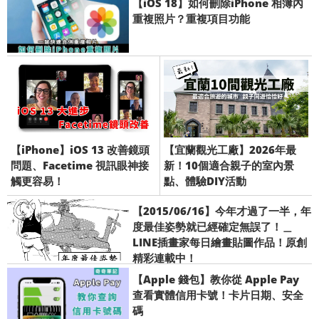
【iOS 18】如何刪除iPhone 相簿內
重複照片？重複項目功能
【iPhone】iOS 13 改善鏡頭
【宜蘭觀光工廠】2026年最
問題、Facetime 視訊眼神接
新！10個適合親子的室內景
觸更容易！
點、體驗DIY活動
【2015/06/16】今年才過了一半，年
度最佳姿勢就已經確定無誤了！＿
LINE插畫家每日繪畫貼圖作品！原創
精彩連載中！
【Apple 錢包】教你從 Apple Pay
查看實體信用卡號！卡片日期、安全
碼