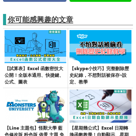
你可能感興趣的文章
【試算表】Excel 函數密技大
【skype小技巧】完整刪除歷
公開！全版本通用、快捷鍵、
史紀錄，不想對話被保存~設
公式、圖表
定、教學
【Line 主題包】怪獸大學 藍
【星期幾公式】Excel 日期轉
色修改版 粉色版 佈景 主題 免
換函數教學！自動顯示、星期