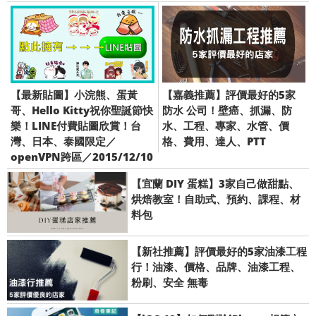
【最新貼圖】小浣熊、蛋黃
【嘉義推薦】評價最好的5家
哥、Hello Kitty祝你聖誕節快
防水 公司！壁癌、抓漏、防
樂！LINE付費貼圖欣賞！台
水、工程、專家、水管、價
灣、日本、泰國限定／
格、費用、達人、PTT
openVPN跨區／2015/12/10
【宜蘭 DIY 蛋糕】3家自己做甜點、
烘焙教室！自助式、預約、課程、材
料包
【新社推薦】評價最好的5家油漆工程
行！油漆、價格、品牌、油漆工程、
粉刷、安全 無毒