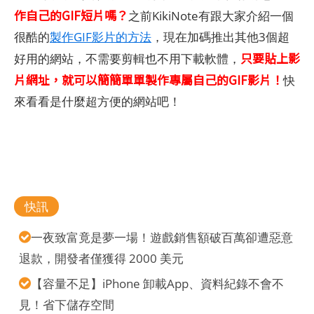
作自己的GIF短片嗎？
之前KikiNote有跟大家介紹一個
很酷的
製作GIF影片的方法
，現在加碼推出其他3個超
只要貼上影
好用的網站，不需要剪輯也不用下載軟體，
片網址，就可以簡簡單單製作專屬自己的GIF影片！
快
來看看是什麼超方便的網站吧！
快訊
一夜致富竟是夢一場！遊戲銷售額破百萬卻遭惡意
退款，開發者僅獲得 2000 美元
【容量不足】iPhone 卸載App、資料紀錄不會不
見！省下儲存空間