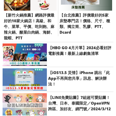
【新竹火鍋推薦】網路評價最
【台北推薦】評價最好的5家
好的10家火鍋店！高級、和
床墊專門店！價格、尺寸、種
牛、菜單、平價、吃到飽、麻
類、獨立筒、乳膠、PTT、
辣火鍋、酸菜白肉鍋、海鮮、
Dcard
龍蝦、PTT
【HBO GO 4月片單】2024必看好評
電影推薦！最新上線劇集清單
【iOS13.5 災情】iPhone 跳出「此
App不再與您共享」訊息、解決辦
法！
【LINE免費貼圖】7組超可愛貼圖！
台灣、日本、泰國限定／OpenVPN
跨區、加好友、綁門號／2024/3/12