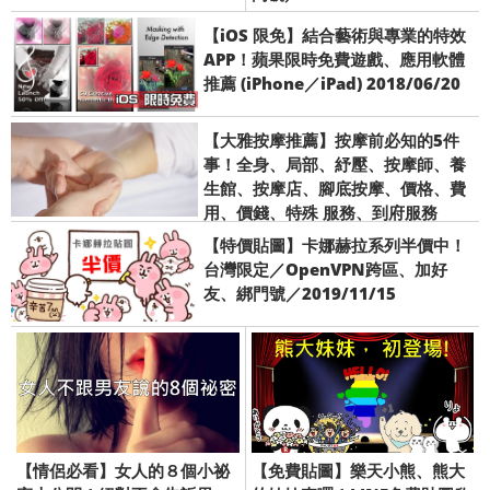
【iOS 限免】結合藝術與專業的特效
APP！蘋果限時免費遊戲、應用軟體
推薦 (iPhone／iPad) 2018/06/20
【大雅按摩推薦】按摩前必知的5件
事！全身、局部、紓壓、按摩師、養
生館、按摩店、腳底按摩、價格、費
用、價錢、特殊 服務、到府服務
【特價貼圖】卡娜赫拉系列半價中！
台灣限定／OpenVPN跨區、加好
友、綁門號／2019/11/15
【情侶必看】女人的８個小祕
【免費貼圖】樂天小熊、熊大