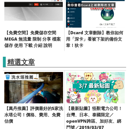
Photoimpact 的繪圖軟體 /
修圖 照片 繪圖 大頭照 洗相片
【免費空間】免費儲存空間
【Dcard 文章刪除】教你如何
MEGA 無流量 限制 分享 檔案
用「深卡」看被下架的備份文
儲存 使用 下載 介紹 說明
章！狄卡
精選文章
【萬丹推薦】評價最好的5家洗
【最新貼圖】怪獸電力公司！
水塔公司！價格、費用、免費
台灣、日本、泰國限定／
估價
openVPN跨區、加好友、綁
門號／2019/03/07