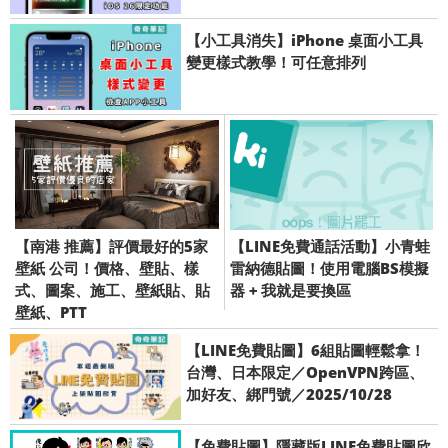
【小工具消失】iPhone 桌面小工具
變更樣式教學！可任意排列
【南港 推薦】評價最好的5家
【LINE免費通話活動】小青蛙
壁紙 公司！價格、壁貼、樣
雷納德貼圖！使用電腦BS模擬
式、圖案、施工、壁紙貼、貼
器 + 我就是要換區
壁紙、PTT
【LINE免費貼圖】6組貼圖輕鬆拿！
台灣、日本限定／OpenVPN跨區、
加好友、綁門號／2025/10/28
【免費貼圖】隱藏版LINE免費貼圖欣