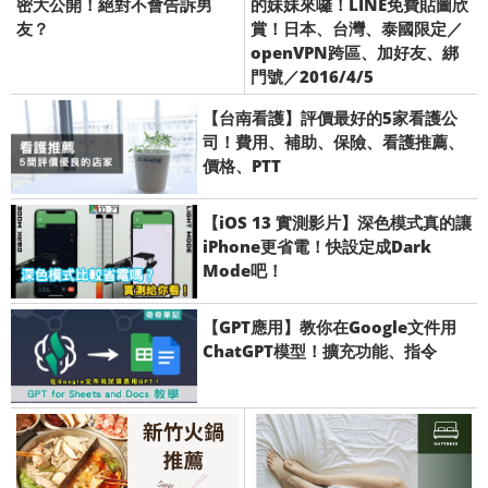
密大公開！絕對不會告訴男
的妹妹來囉！LINE免費貼圖欣
友？
賞！日本、台灣、泰國限定／
openVPN跨區、加好友、綁
門號／2016/4/5
【台南看護】評價最好的5家看護公
司！費用、補助、保險、看護推薦、
價格、PTT
【iOS 13 實測影片】深色模式真的讓
iPhone更省電！快設定成Dark
Mode吧！
【GPT應用】教你在Google文件用
ChatGPT模型！擴充功能、指令