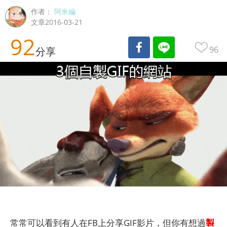
作者：
阿米編
文章2016-03-21
92
96
分享
製
常常可以看到有人在FB上分享GIF影片，但你有想過