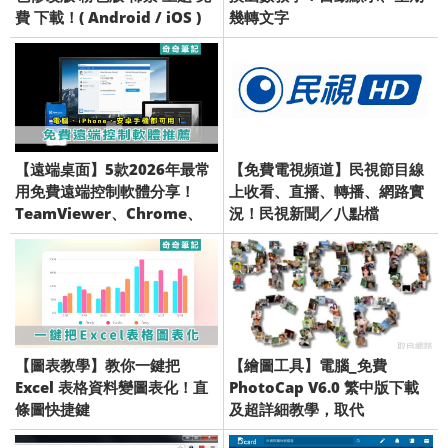
費 下載！( Android / iOS )
幾轉文字
【遠端桌面】5款2026年最常
【免費電視頻道】民視節目線
用免費遠端控制軟體分享！
上收看、直播、轉播、網路實
TeamViewer、Chrome、
況！民視新聞／八點檔
AnyDesk、Wayk Now、
DeskIn
【圖表教學】教你一鍵把
【繪圖工具】電腦_免費
Excel 表格資料變圖表化！直
PhotoCap V6.0 繁中版下載
條圖快捷鍵
及超詳細教學，取代
Photoshop 及