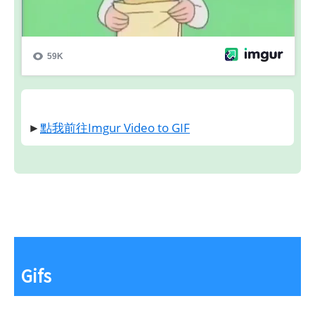
►
點我前往Imgur Video to GIF
Gifs