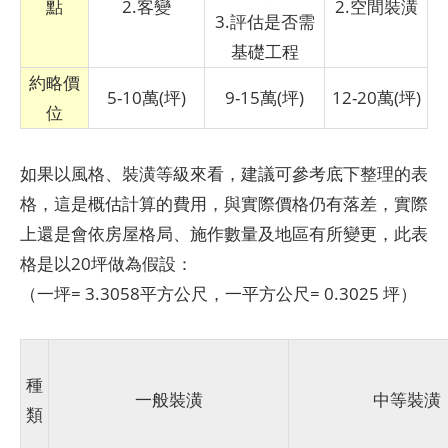
點
2.客變
2.空間裝潢
3.評估是否需
基礎工程
約略價
5-10萬(坪)
9-15萬(坪)
12-20萬(坪)
位
如果以風格、裝潢等級來看，建議可參考底下整理的表
格，這是概估計算的費用，與實際價格仍有落差，實際
上還是會依房屋格局、施作數量及地區有所變更，此表
格是以20坪做為假設：
（一坪= 3.3058平方公尺，一平方公尺= 0.3025 坪）
種
一般裝潢
中等裝潢
類