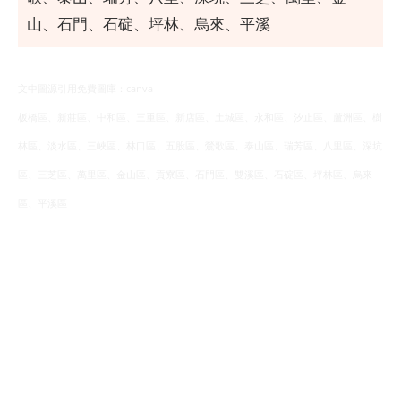
山、石門、石碇、坪林、烏來、平溪
文中圖源引用免費圖庫：canva
板橋區、新莊區、中和區、三重區、新店區、土城區、永和區、汐止區、蘆洲區、樹
林區、淡水區、三峽區、林口區、五股區、鶯歌區、泰山區、瑞芳區、八里區、深坑
區、三芝區、萬里區、金山區、貢寮區、石門區、雙溪區、石碇區、坪林區、烏來
區、平溪區