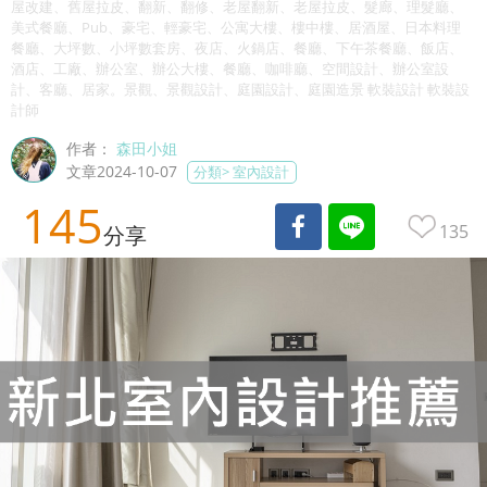
屋改建、舊屋拉皮、翻新、翻修、老屋翻新、老屋拉皮、髮廊、理髮廳、
美式餐廳、Pub、豪宅、輕豪宅、公寓大樓、樓中樓、居酒屋、日本料理
餐廳、大坪數、小坪數套房、夜店、火鍋店、餐廳、下午茶餐廳、飯店、
酒店、工廠、辦公室、辦公大樓、餐廳、咖啡廳、空間設計、辦公室設
計、客廳、居家。景觀、景觀設計、庭園設計、庭園造景 軟裝設計 軟裝設
計師
作者：
森田小姐
文章2024-10-07
分類>
室內設計
145
135
分享