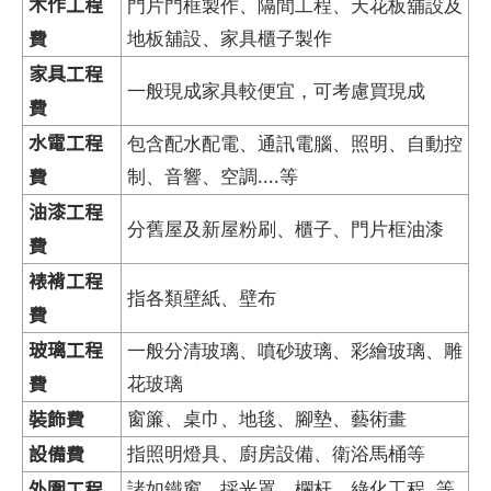
木作工程
門片門框製作、隔間工程、天花板舖設及
費
地板舖設、家具櫃子製作
家具工程
一般現成家具較便宜，可考慮買現成
費
水電工程
包含配水配電、通訊電腦、照明、自動控
費
制、音響、空調....等
油漆工程
分舊屋及新屋粉刷、櫃子、門片框油漆
費
裱褙工程
指各類壁紙、壁布
費
玻璃工程
一般分清玻璃、噴砂玻璃、彩繪玻璃、雕
費
花玻璃
裝飾費
窗簾、桌巾、地毯、腳墊、藝術畫
設備費
指照明燈具、廚房設備、衛浴馬桶等
外圍工程
諸如鐵窗、採光罩、欄杆、綠化工程..等