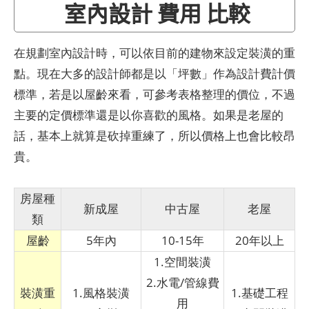
室內設計 費用 比較
在規劃室內設計時，可以依目前的建物來設定裝潢的重
點。現在大多的設計師都是以「坪數」作為設計費計價
標準，若是以屋齡來看，可參考表格整理的價位，不過
主要的定價標準還是以你喜歡的風格。如果是老屋的
話，基本上就算是砍掉重練了，所以價格上也會比較昂
貴。
房屋種
新成屋
中古屋
老屋
類
屋齡
5年內
10-15年
20年以上
1.空間裝潢
2.水電/管線費
裝潢重
1.風格裝潢
1.基礎工程
用