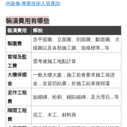
內裝修-專業技術人員查詢
裝潢費用有哪些
裝潢費用
解說
含平面圖、立面圖、剖面圖、斷面圖、大
製圖費
樣圖以及各類施工圖、規格標準...等
管理及監
需考慮施工地點計算
工費
大樓保證
一般大樓大廈，施工前會要求施工保證
金
金，並簽切結書，於施工結束後歸還
泥作工程
如砌磚、粉刷、鋪貼磁磚、及大理石...等
費
隔間工程
泥工、木工、材料商
費