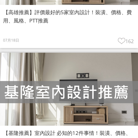
【高雄推薦】評價最好的5家室內設計！裝潢、價格、費
用、風格、PTT推薦
07月18日
162
【基隆推薦】室內設計 必知的12件事情！裝潢、價格、