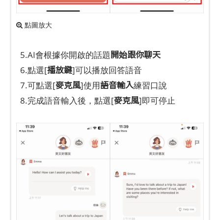
點圖放大
開始跟你聊天
5.AI會根據你開啟的話題
播放鍵
6.點選[
]可以播放回答語音
麥克風
語音輸入
7.可點選[
]使用
練習口說
麥克風
8.完成語音輸入後，點選[
]即可停止