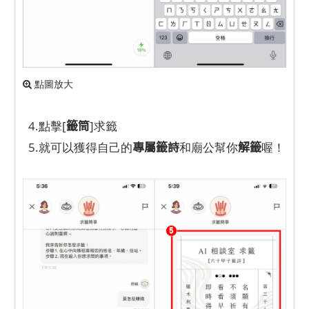
點圖放大
籤筒
4.點擊[
]求籤
專屬籤詩
解籤
5.就可以獲得自己的
和廟公幫你
喔！