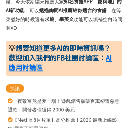
知名食譜APP「愛料理」的
候。今天依斯編來推薦大家
AI新功能
透過詢問AI推薦給你適合的食譜
，可以
，在等
求籤
學英文
菜煮好的時候還有
、
功能可以填補空白時間
喔XD
💡
想要知道更多AI的即時資訊嗎？
歡迎加入我們的FB社團討論區：
AI
應用討論區
快訊
一夜致富竟是夢一場！遊戲銷售額破百萬卻遭惡意
退款，開發者僅獲得 2000 美元
【Netflix 8月片單】高分推薦！2026 最新上線影