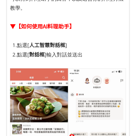
教學。
▼【如何使用AI料理助手】
人工智慧對話框
1.點選[
]
對話框
2.點選[
]輸入對話並送出