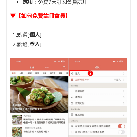
試用
：免費7天訂閱會員試用
▼【如何免費註冊會員】
個人
1.點選[
]
登入
2.點選[
]