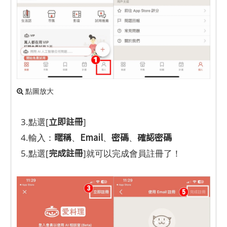
點圖放大
立即註冊
3.點選[
]
暱稱
Email
密碼
確認密碼
4.輸入：
、
、
、
完成註冊
5.點選[
]就可以完成會員註冊了！