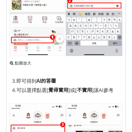
點圖放大
AI的答覆
3.即可得到
覺得實用
不實用
4.可以選擇點選[
]或[
]讓AI參考