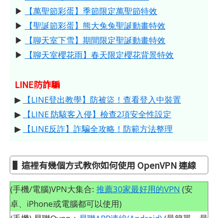
▶
【萬聖節彩蛋】季節限定萬聖節特效
▶
【聖誕節彩蛋】熊大兔兔聖誕動畫特效
▶
【聊天室下雪】期間限定聖誕動畫特效
▶
【聊天室櫻花雨】春天限定櫻花背景特效
LINE防詐騙
▶
【LINE登出教學】防被盜！查看登入中裝置
▶
【LINE 防駭客入侵】檢查2項安全性設定
▶
【LINE反詐】詐騙全攻略！防範方法整理
▌這裡有幾個方式教你如何使用 OpenVPN 連線
(手機/電腦)VPN大集合:
推薦30家最好用的VPN
(安
卓、iPhone或電腦都可以使用)