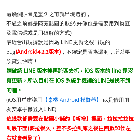
這幾個貼圖是蠻久之前就出現過的，
不過之前都是隱藏貼圖的狀態(好像也是需要用到換區
及電信碼或是用破解的方式)
最近會出現據說是因為 LINE 更新之後出現的
(Android4.2.2版本)
bug
，不確定是否為漏洞，所以要
欣賞要快唷！
請確認 LINE 版本後再跨區去抓，iOS 版本的 line 還沒
有更新，所以目前在 iOS 系統手機裡的LINE是找不到
的喔。
(iOS用戶建議用
【桌機 Android 模擬器】
或是借用朋
友安卓手機登入LINE)
這幾款都需要在貼圖小舖的【新增】裡面，拉拉拉拉拉
到最下面(要拉很久，差不多拉到底之後往回數50個左
右就會看到了)