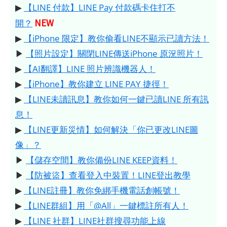
▶
【LINE 付款】LINE Pay 付款碼卡住打不
NEW
開？
▶
【iPhone 限定】教你偷看LINE不顯示已讀方法！
▶
【照片設定】關閉LINE傳送iPhone 原況照片！
▶
【AI翻譯】LINE 照片辨識機器人！
▶
【iPhone】教你建立 LINE PAY 捷徑！
▶
【LINE未讀訊息】教你如何一鍵已讀LINE 所有訊
息！
▶
【LINE更新災情】如何解決「你已更改LINE圖
像」？
▶
【儲存空間】教你備份LINE KEEP資料！
▶
【防被盜】查看登入中裝置！LINE登出教學
▶
【LINE註冊】教你免綁手機電話創帳號！
▶
【LINE群組】用「@All」一鍵標註所有人！
▶
【LINE 社群】LINE社群搜尋功能上線