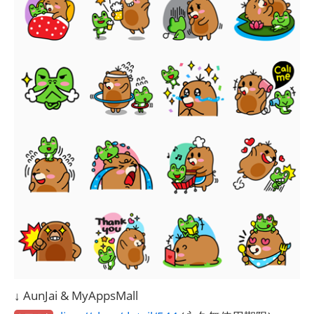
↓ AunJai & MyAppsMall