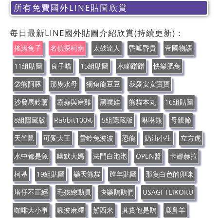
所有免費國外LINE貼圖欣賞
每日最新LINE國外貼圖介紹欣賞(持續更新)：
搖滾兔子
名偵探柯南
太鼓達人
昏呱昏貴
帝國物語
11組貼圖
良子喵
15組貼圖
水獺蹭蹭
快樂肥兔
袋熊阿豚
那隻水母
獨角龍豆豆
我愛安安寶寶
沙發馬鈴薯
霸蒜與麻雞
黑噗娃
熊貓本丸
16組貼圖
8組隱藏版
Rabbit100%
5組隱藏版
咻咻熊
母親節
天竺鼠
可愛大王
雪鈴兔波波
恐龍
奶油小生
立方虎
水中都是魚
幽默大媽
法鬥白泡泡
OPEN醬
卡娜赫拉
柯基
19組貼圖
樂天熊貓
跨年貼圖
那隻白色的卯咪
塔仔不正經
毛孩總動員
快樂鵝鵝們
USAGI TEIKOKU
咖啡大小事
啾波麻糬
鯊西米
其實他是鵝
鹿鼻羊