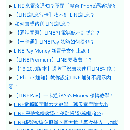
▶
LINE 來電沒通知？關閉「整合iPhone通話功能」
▶
【LINE訊息很卡】收不到 LINE訊息？
▶
如何無聲傳送 LINE訊息？
▶
【通話問題】LINE 打電話聽不到聲音？
▶
【一卡通】LINE Pay 餘額如何提領？
▶
LINE Pay Money 新電子支付上線！
▶
【LINE Premium】LINE 要收費了？
▶
【13.20.0版本】過舊手機無法使用LINE功能！
▶
【iPhone 通知】教你設定LINE 通知不顯示內
容！
▶
【LINE Pay】一卡通 iPASS Money 移轉教學！
▶
LINE電腦版字體放大教學！聊天室字體太小
▶
LINE 完整換機教學！移動帳號/移機 (iOS)
▶
LINE帳號被盜怎麼辦？官方推「再次登入」功能