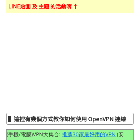
LINE貼圖 及 主題 的活動唷 ↑
▌這裡有幾個方式教你如何使用 OpenVPN 連線
(手機/電腦)VPN大集合:
推薦30家最好用的VPN
(安