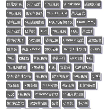
隱藏版5組
兔子波波
17組免費
yurukuma
隱藏版7組
18組免費
兔包與兔媽
YURU USAGI
柴犬皮皮
喵嗚公園
5組隱藏貼圖
14組只要加好友
tsai&jimmy
兔子波波
賤萌熊
BT21
20組免費
11組
柴語錄
櫻桃小丸子
4款貼圖
喵嗚公園
Lumia × 波波
金妮柴寶
醜白兔
悠遊卡BeBe
鸚鵡兄弟
UNIQLO小水獺
小海狗
20組
粉紅貓
10組免費
啾啵麻糬
超Q貼圖
6組
7組免費貼圖
卡娜赫拉
15組
古露露
吃到飽阿飽
水水喵與小水喵
7組免費
動物萌友會
14組免費
QOO
2折貼圖
卡娜赫拉
OPEN小將
4折優惠
唐老鴨黛西
巧虎
6組免費
PChome吉祥物
14組免費貼圖
懶懶貓之助
6款免費貼圖
柴寶
小白熊
小小兵