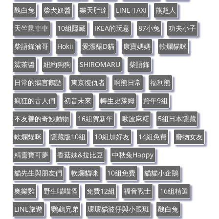
醜白兔
柴犬奴醬
樂天胖達
LINE TAXI
熊超人
天竺鼠車車
10組隱藏
IKEA的玩意
87小兔
功夫小子
柴語錄滷哥
Hokii
愛漂釀D貓
康寶媽媽
軟爛貓咪
鯊茶醬
紐約狗狗
SHIROMARU
柴語錄
日常的鵝言鵝語
東京復仇者
啊熊日常
福利熊
瘋狂的古人們
初音未來
轉生史萊姆
跨年9組
不友善的奇妙動物
16組賀新年
啾波麻糬
5組日本隱藏
軟爛貓咪
隱藏版10組
10組加好友
14組免費
廢物女友
精靈寶可夢
香菇妹&拉比豆
中秋兔Happy
貓先生與朋友們
軟爛貓咪
10組免費
貓貓小企鵝
奧樂雞
野生喵喵怪
免費12組
福音戰士
16組精選
LINE旅遊
鸚鵡兄弟
壞壞貓波仔與小跟班
醜白兔