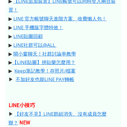
▶
【LINE追加裝置】LINE帳號可以同時登入兩台裝
置！
▶
LINE 官方帳號聊天進階方案、收費懶人包！
▶
LINE 手機版字體特效！
▶
LINE貼圖回顧
▶
LINE社群可以@ALL
▶
開小窗聊天！社群討論串教學
▶
【LINE貼圖】拼貼樂怎麼用？
▶
Keep筆記教學！存照片/檔案
▶
不加好友也能LINE PAY轉帳
LINE小技巧
▶
【好友不見】LINE群組消失、沒有成員怎麼
NEW
辦？