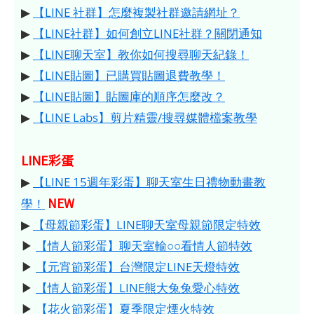
▶
【LINE 社群】怎麼複製社群邀請網址？
▶
【LINE社群】如何創立LINE社群？關閉通知
▶
【LINE聊天室】教你如何搜尋聊天紀錄！
▶
【LINE貼圖】已購買貼圖退費教學！
▶
【LINE貼圖】貼圖庫的順序怎麼改？
▶
【LINE Labs】剪片精靈/搜尋媒體檔案教學
LINE彩蛋
▶
【LINE 15週年彩蛋】聊天室生日禮物動畫教
NEW
學！
▶
【母親節彩蛋】LINE聊天室母親節限定特效
▶
【情人節彩蛋】聊天室輸○○看情人節特效
▶
【元宵節彩蛋】台灣限定LINE天燈特效
▶
【情人節彩蛋】LINE熊大兔兔愛心特效
▶
【花火節彩蛋】夏季限定煙火特效