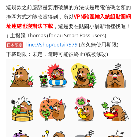
這幾款之前應該是要用破解的方法或是用電信碼之類的
VPN跨區輸入該組貼圖網
換區方式才能欣賞得到，所以
址連結也沒辦法下載
，還是要在貼圖小舖新增裡找喔！
↓ 土撥鼠 Thomas (for au Smart Pass users)
line://shop/detail/579
(永久無使用期限)
日本限定
下載期限：未定，隨時可能被終止(或被修改)