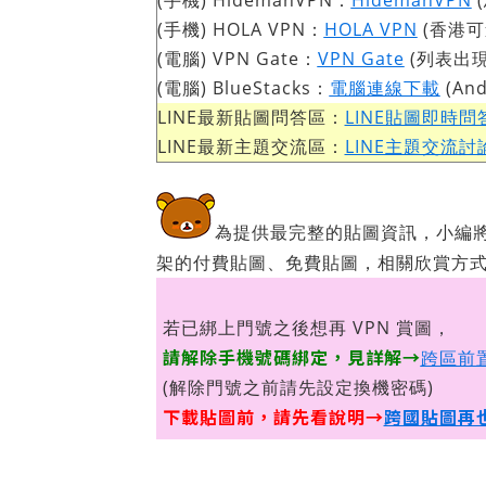
(手機) HidemanVPN：
HidemanVPN
(
(手機) HOLA VPN：
HOLA VPN
(香港可連)
(電腦) VPN Gate：
VPN Gate
(列表出現保
(電腦) BlueStacks：
電腦連線下載
(And
LINE最新貼圖問答區：
LINE貼圖即時問
LINE最新主題交流區：
LINE主題交流討
為提供最完整的貼圖資訊，小編
架的付費貼圖、免費貼圖，相關欣賞方
若已綁上門號之後想再 VPN 賞圖，
請解除手機號碼綁定，見詳解→
跨區前
(解除門號之前請先設定換機密碼)
下載貼圖前，請先看說明→
跨國貼圖再