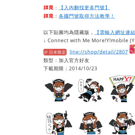
詳見
：
【入內翻找更多門號】
詳見
：
各國門號取得方法教學！
以下貼圖均為隱藏版，
【需輸入網址連
↓ Connect with Me More!Y!mobile
line://shop/detail/2807
JP 日本限定
類型：加入官方好友
下載期限：2014/10/23