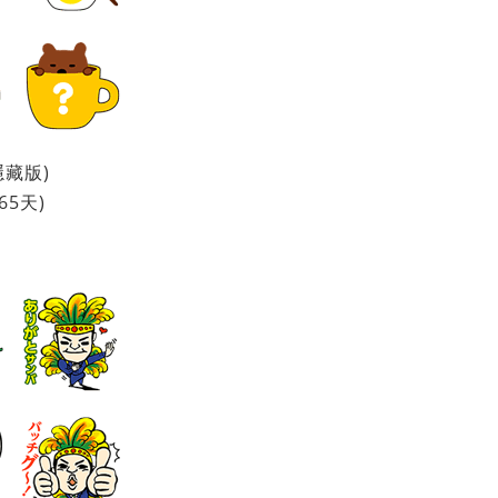
為隱藏版)
65天)