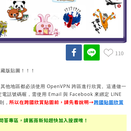
110
隱藏版貼圖！！！
他地區都必須使用 OpenVPN 跨區進行欣賞。這邊做一
號碼喔，需使用 Email 與 Facebook 來綁定 LINE
所以在跨國欣賞貼圖前，請先看說明→
跨國貼圖欣賞
規則，
問答專區，請舊雨新知趕快加入按讚唷！