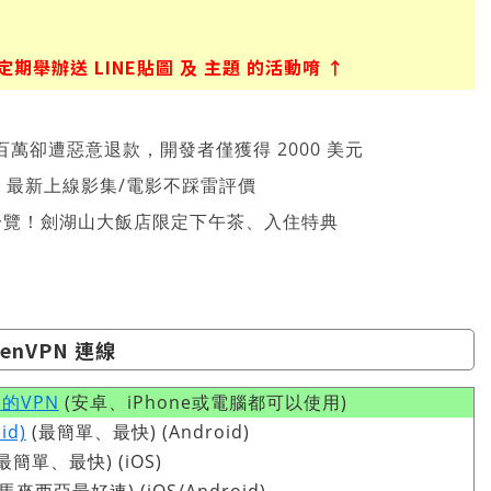
舉辦送 LINE貼圖 及 主題 的活動唷 ↑
萬卻遭惡意退款，開發者僅獲得 2000 美元
026 最新上線影集/電影不踩雷評價
一覽！劍湖山大飯店限定下午茶、入住特典
nVPN 連線
的VPN
(安卓、iPhone或電腦都可以使用)
id)
(最簡單、最快) (Android)
最簡單、最快) (iOS)