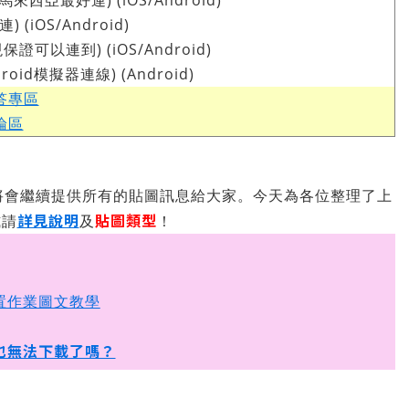
馬來西亞最好連) (iOS/Android)
 (iOS/Android)
證可以連到) (iOS/Android)
roid模擬器連線) (Android)
答專區
論區
將會繼續提供所有的貼圖訊息給大家。今天為各位整理了上
詳見說明
貼圖類型
式請
及
！
置作業圖文教學
也無法下載了嗎？