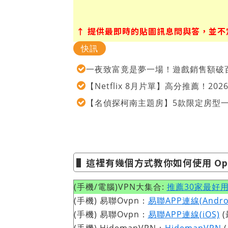
↑ 提供最即時的貼圖訊息問與答，並不定期
快訊
一夜致富竟是夢一場！遊戲銷售額破百
【Netflix 8月片單】高分推薦！2
【名偵探柯南主題房】5款限定房型
▌這裡有幾個方式教你如何使用 Ope
(手機/電腦)VPN大集合:
推薦30家最好用
(手機) 易聯Ovpn：
易聯APP連線(Andro
(手機) 易聯Ovpn：
易聯APP連線(iOS)
(