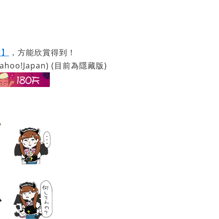
結】
，方能欣賞得到！
 (Yahoo!Japan) (目前為隱藏版)