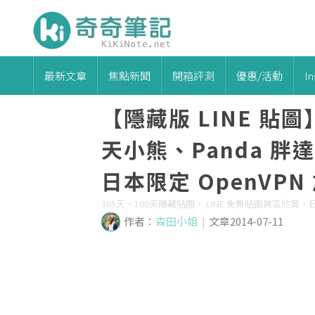
最新文章
焦點新聞
開箱評測
優惠/活動
I
【隱藏版 LINE 貼
天小熊、Panda 胖達
日本限定 OpenVPN
365天、180天隱藏貼圖， LINE 免費貼圖跨區欣賞
作者：
森田小姐
|
文章2014-07-11