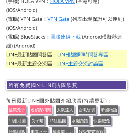
(手機) HOLA VPN：
HOLA VPN
(香港可連)
(iOS/Android)
(電腦) VPN Gate：
VPN Gate
(列表出現保證可以連到)
(iOS/Android)
(電腦) BlueStacks：
電腦連線下載
(Android模擬器連
線) (Android)
LINE最新貼圖問答區：
LINE貼圖即時問答專區
LINE最新主題交流區：
LINE主題交流討論區
所有免費國外LINE貼圖欣賞
每日最新LINE國外貼圖介紹欣賞(持續更新)：
搖滾兔子
名偵探柯南
太鼓達人
昏呱昏貴
帝國物語
11組貼圖
良子喵
15組貼圖
水獺蹭蹭
快樂肥兔
袋熊阿豚
那隻水母
獨角龍豆豆
我愛安安寶寶