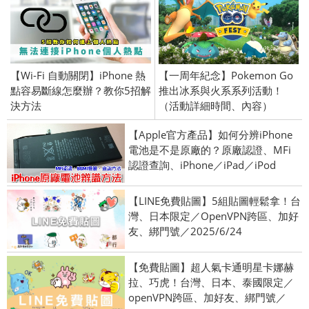
【Wi-Fi 自動關閉】iPhone 熱
【一周年紀念】Pokemon Go
點容易斷線怎麼辦？教你5招解
推出冰系與火系系列活動！
決方法
（活動詳細時間、內容）
【Apple官方產品】如何分辨iPhone
電池是不是原廠的？原廠認證、MFi
認證查詢、iPhone／iPad／iPod
【LINE免費貼圖】5組貼圖輕鬆拿！台
灣、日本限定／OpenVPN跨區、加好
友、綁門號／2025/6/24
【免費貼圖】超人氣卡通明星卡娜赫
拉、巧虎！台灣、日本、泰國限定／
openVPN跨區、加好友、綁門號／