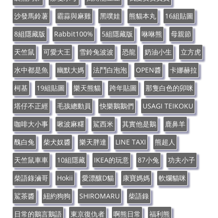
沙發馬鈴薯
霸蒜與麻雞
黑噗娃
熊貓本丸
16組貼圖
8組隱藏版
Rabbit100%
5組隱藏版
咻咻熊
母親節
天竺鼠
可愛大王
雪鈴兔波波
恐龍
奶油小生
立方虎
水中都是魚
幽默大媽
法鬥白泡泡
OPEN醬
卡娜赫拉
柯基
19組貼圖
樂天熊貓
跨年貼圖
那隻白色的卯咪
塔仔不正經
毛孩總動員
快樂鵝鵝們
USAGI TEIKOKU
咖啡大小事
啾波麻糬
鯊西米
其實他是鵝
鹿鼻羊
醜白兔
柴犬奴醬
樂天胖達
LINE TAXI
熊超人
天竺鼠車車
10組隱藏
IKEA的玩意
87小兔
功夫小子
柴語錄滷哥
Hokii
愛漂釀D貓
康寶媽媽
軟爛貓咪
鯊茶醬
紐約狗狗
SHIROMARU
柴語錄
日常的鵝言鵝語
東京復仇者
啊熊日常
福利熊