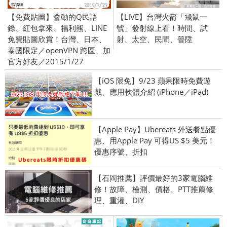
【免費貼圖】會動的Q民語
【LIVE】台灣火箭「飛鼠一
錄、紅包拿來、福利熊、LINE
號」發射線上看！時間、試
免費貼圖欣賞！台灣、日本、
射、太空、民間、晉陞
泰國限定／openVPN 跨區、加
官方好友／2015/1/27
【iOS 限免】9/23 蘋果限時免費遊
戲、應用軟體介紹 (iPhone／iPad)
【Apple Pay】Ubereats 外送餐點優
惠、用Apple Pay 可得US $5 美元！
優惠序號、折扣
【石岡推薦】評價最好的3家電腦維
修！故障、檢測、價格、PTT推薦修
理、重灌、DIY