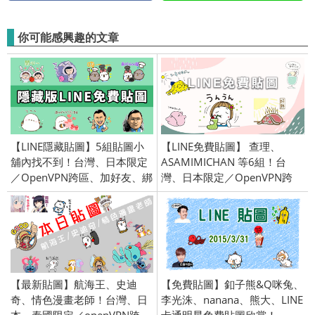
你可能感興趣的文章
【LINE隱藏貼圖】5組貼圖小
【LINE免費貼圖】 查理、
舖內找不到！台灣、日本限定
ASAMIMICHAN 等6組！台
／OpenVPN跨區、加好友、綁
灣、日本限定／OpenVPN跨
門號／2025/03/05
區、加好友、綁門號／
2023/7/25
【最新貼圖】航海王、史迪
【免費貼圖】釦子熊&Q咪兔、
奇、情色漫畫老師！台灣、日
李光洙、nanana、熊大、LINE