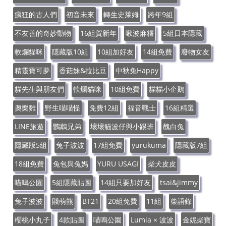
瘋狂的古人們
初音未來
轉生史萊姆
跨年9組
不友善的奇妙動物
16組賀新年
啾波麻糬
5組日本隱藏
軟爛貓咪
隱藏版10組
10組加好友
14組免費
廢物女友
精靈寶可夢
香菇妹&拉比豆
中秋兔Happy
貓先生與朋友們
軟爛貓咪
10組免費
貓貓小企鵝
奧樂雞
野生喵喵怪
免費12組
福音戰士
16組精選
LINE旅遊
鸚鵡兄弟
壞壞貓波仔與小跟班
醜白兔
隱藏版5組
兔子波波
17組免費
yurukuma
隱藏版7組
18組免費
兔包與兔媽
YURU USAGI
柴犬皮皮
喵嗚公園
5組隱藏貼圖
14組只要加好友
tsai&jimmy
兔子波波
賤萌熊
BT21
20組免費
11組
柴語錄
櫻桃小丸子
4款貼圖
喵嗚公園
Lumia × 波波
金妮柴寶