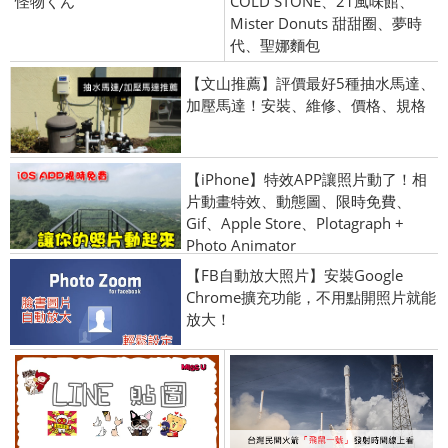
怪物くん
COLD STONE、21風味館、
Mister Donuts 甜甜圈、夢時
代、聖娜麵包
【文山推薦】評價最好5種抽水馬達、
加壓馬達！安裝、維修、價格、規格
【iPhone】特效APP讓照片動了！相
片動畫特效、動態圖、限時免費、
Gif、Apple Store、Plotagraph +
Photo Animator
【FB自動放大照片】安裝Google
Chrome擴充功能，不用點開照片就能
放大！