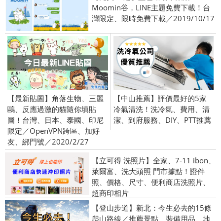
Moomin谷，LINE主題免費下載！台
灣限定、限時免費下載／2019/10/17
【最新貼圖】角落生物、三麗
【中山推薦】評價最好的5家
鷗、反應過激的貓隨你填貼
冷氣清洗！洗冷氣、費用、清
圖！台灣、日本、泰國、印尼
潔、到府服務、DIY、PTT推薦
限定／OpenVPN跨區、加好
友、綁門號／2020/2/27
【立可得 洗照片】全家、7-11 ibon、
萊爾富、洗大頭照 門市據點！證件
照、價格、尺寸、便利商店洗照片、
超商印相片
【登山步道】新北：今生必去的15條
爬山路線／推薦景點、裝備用品、地