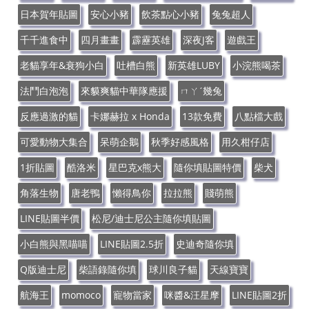
日本賀年貼圖
安心小豬
飲茶點心小豬
兔兔超人
千千進食中
四月畫畫
霹靂英雄
深夜J客
遊戲王
老貓享年&衰狗小白
吐槽白熊
新英雄LUBY
小浣熊喝茶
法鬥白泡泡
來貘爽貓中華隊應援
ㄇㄚˊ幾兔
反應過激的貓
卡娜赫拉 x Honda
13款免費
八點檔大戲
可愛動物大集合
呆萌企鵝
秋季好感風格
用久柑仔店
1折貼圖
酷洛米
星巴克x熊大
隨你填貼圖特價
柴犬
角落生物
唐老鴨
懶得鳥你
拉拉熊
賤萌熊
LINE貼圖半價
松尼/迪士尼公主隨你填貼圖
小白熊與黑喵喵
LINE貼圖2.5折
史迪奇隨你填
Q版迪士尼
柴語錄隨你填
球川良子貓
天線寶寶
航海王
momoco
寵物當家
咪醬&汪星摩
LINE貼圖2折