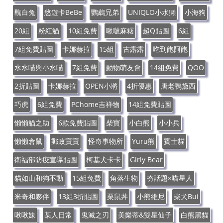
醜白兔
悠遊卡BeBe
鸚鵡兄弟
UNIQLO小水獺
小海狗
20組
粉紅貓
10組免費
啾啵麻糬
超Q貼圖
6組
7組免費貼圖
卡娜赫拉
15組
古露露
吃到飽阿飽
水水喵與小水喵
7組免費
動物萌友會
14組免費
QOO
2折貼圖
卡娜赫拉
OPEN小將
4折優惠
唐老鴨黛西
巧虎
6組免費
PChome吉祥物
14組免費貼圖
懶懶貓之助
6款免費貼圖
柴寶
小白熊
小小兵
懶懶倉鼠
郵政寶寶
怪奇事物所
Yuru熊
賓士貓
衛福部防疫宣導貼圖
柯基犬卡卡
Girly Bear
貓如山和狗不動
15組免費
角落生物
夯話題×喵星人
米奇和夥伴
13組3折貼圖
栗鼠丼
小熊維尼
柴犬Bui
啾啾妹
某人日常
鬼滅之刃
美樂蒂&雙星仙子
白熊黑貓