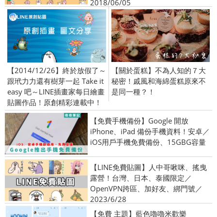
2018/06/05
【2014/12/26】終於放假了～
【關於蛋糕】不為人知的７大
跟玳力力還有樹芽一起 Take it
秘密！戚風和海綿蛋糕原來不
easy 吧～LINE插畫家每日繪畫
是同一種？！
貼圖作品！原創精彩連載中！
【免費手機備份】Google 開放
iPhone、iPad 備份手機資料！安卓／
iOS用戶手機免費備份、15GBG容量
【LINE免費貼圖】人中哥啾咪、搖曳
露營！台灣、日本、泰國限定／
OpenVPN跨區、加好友、綁門號／
2023/6/28
【免費 主題】藍色嚕嚕米歡樂