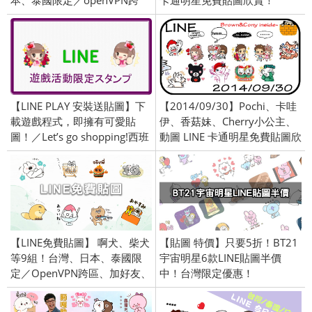
本、泰國限定／openVPN跨
卡通明星免費貼圖欣賞！
區、加好友、綁門號／
openVPN 跨區／2015/3/31
2017/6/29
【LINE PLAY 安裝送貼圖】下
【2014/09/30】Pochi、卡哇
載遊戲程式，即擁有可愛貼
伊、香菇妹、Cherry小公主、
圖！／Let’s go shopping!西班
動圖 LINE 卡通明星免費貼圖欣
牙限定(需配合跨國VPN)
賞！日本、台灣、泰國、印
尼、香港、俄羅斯全區限定
OpenVPN 加入好友/綁定門號
圖
【LINE免費貼圖】 啊犬、柴犬
【貼圖 特價】只要5折！BT21
等9組！台灣、日本、泰國限
宇宙明星6款LINE貼圖半價
定／OpenVPN跨區、加好友、
中！台灣限定優惠！
綁門號／2023/7/18
2020/04/10-04/13