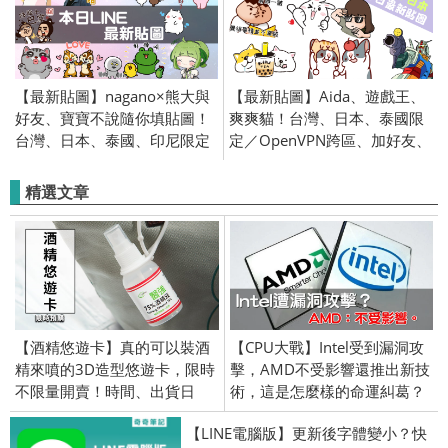
【最新貼圖】nagano×熊大與
【最新貼圖】Aida、遊戲王、
好友、寶寶不說隨你填貼圖！
爽爽貓！台灣、日本、泰國限
台灣、日本、泰國、印尼限定
定／OpenVPN跨區、加好友、
／OpenVPN跨區、加好友、綁
綁門號／2019/11/21
門號／2019/08/01
精選文章
【酒精悠遊卡】真的可以裝酒
【CPU大戰】Intel受到漏洞攻
精來噴的3D造型悠遊卡，限時
擊，AMD不受影響還推出新技
不限量開賣！時間、出貨日
術，這是怎麼樣的命運糾葛？
【LINE電腦版】更新後字體變小？快