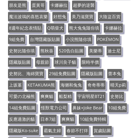
朋友是熊
蛋黃哥
卡娜赫拉
超夢的逆襲
魔法波鴿的喜怒哀樂
好想兔
美乃滋寶寶
大陰盜百貨
8週年紀念表情貼
Q萌柴犬
熊大兔兔隨你填
卡娜赫拉
9組免費
台灣隱藏版貼圖
小浣熊隨你填
POKÉMON
史努比隨你填
熊秋葵
520告白貼圖
美樂蒂
迪士尼
隱藏版貼圖
母親節
球川良子貓
限時半價
史努比、海綿寶寶
29組免費貼圖
隱藏版貼圖
蕾本兔
上坂堇
KETAKUMA熊
海獺和兔兔
奇奇蒂蒂
晴天p莉
可愛の北極熊
爽爽貓
船梨精
宇宙明星BT21
史努比
14組免費貼圖
怪獸電力公司
鼻妹×Joke Bear
10組免費
反應過激的貓
日本7組
爽爽貓
10組免費特輯
隱藏版Ko-suke
霸氣主婦
春節不打烊
賀歲貼圖