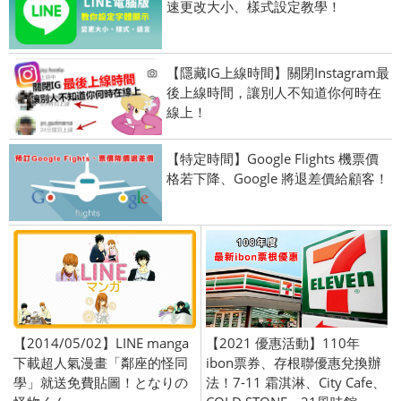
速更改大小、樣式設定教學！
【隱藏IG上線時間】關閉Instagram最
後上線時間，讓別人不知道你何時在
線上！
【特定時間】Google Flights 機票價
格若下降、Google 將退差價給顧客！
【2014/05/02】LINE manga
【2021 優惠活動】110年
下載超人氣漫畫「鄰座的怪同
ibon票券、存根聯優惠兌換辦
學」就送免費貼圖！となりの
法！7-11 霜淇淋、City Cafe、