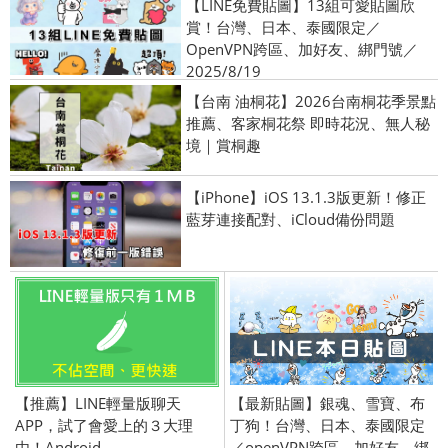
【LINE免費貼圖】13組可愛貼圖欣
賞！台灣、日本、泰國限定／
OpenVPN跨區、加好友、綁門號／
2025/8/19
【台南 油桐花】2026台南桐花季景點
推薦、客家桐花祭 即時花況、無人秘
境｜賞桐趣
【iPhone】iOS 13.1.3版更新！修正
藍芽連接配對、iCloud備份問題
【推薦】LINE輕量版聊天
【最新貼圖】銀魂、雪寶、布
APP，試了會愛上的３大理
丁狗！台灣、日本、泰國限定
由！Android
／openVPN跨區、加好友、綁