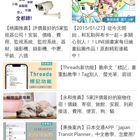
【桃園推薦】評價最好的5家監
【2015/01/27】從今天開
視器公司！安裝、價格、費
始，和瓦勒與布卡一起～多關
用、監視系統、監控系統、器
心別人！！LINE插畫家每日繪
材、攝影機、錄影機、中壢、
畫貼圖作品！原創精彩連載
平鎮、八德
中！
【Threads新功能】脆串文「標記」畫
重點教學！Tag別人、螢光筆、箭頭
【永和推薦】5家評價最好的寵物住
宿！價錢、寄宿、旅館、安親、到府
接送、費用、便宜、狗、貓
【乘換案內】日本交通APP「Japan
Transit Planner」中文教學、怎麼用?