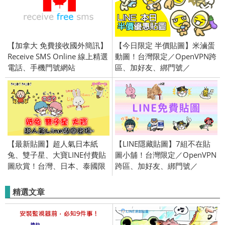
【加拿大 免費接收國外簡訊】
【今日限定 半價貼圖】米滷蛋
Receive SMS Online 線上精選
動圖！台灣限定／OpenVPN跨
電話、手機門號網站
區、加好友、綁門號／
2019/07/24
【最新貼圖】超人氣日本紙
【LINE隱藏貼圖】7組不在貼
兔、雙子星、大寶LINE付費貼
圖小舖！台灣限定／OpenVPN
圖欣賞！台灣、日本、泰國限
跨區、加好友、綁門號／
定／openVPN跨區／
2025/12/24
2016/2/18
精選文章