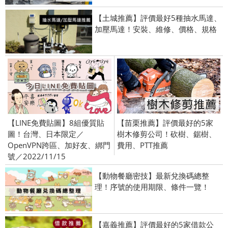
【土城推薦】評價最好5種抽水馬達、
加壓馬達！安裝、維修、價格、規格
【LINE免費貼圖】8組優質貼
【苗栗推薦】評價最好的5家
圖！台灣、日本限定／
樹木修剪公司！砍樹、鋸樹、
OpenVPN跨區、加好友、綁門
費用、PTT推薦
號／2022/11/15
【動物餐廳密技】最新兌換碼總整
理！序號的使用期限、條件一覽！
【嘉義推薦】評價最好的5家借款公