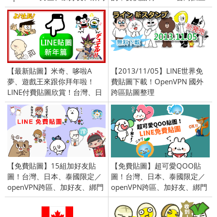
號／2024/11/5
家」貼圖價格異動通知
【最新貼圖】米奇、哆啦A
【2013/11/05】LINE世界免
夢、遊戲王來跟你拜年啦！
費貼圖下載！OpenVPN 國外
LINE付費貼圖欣賞！台灣、日
跨區貼圖整理
本、泰國限定／openVPN跨區
／2015/12/31
【免費貼圖】15組加好友貼
【免費貼圖】超可愛QOO貼
圖！台灣、日本、泰國限定／
圖！台灣、日本、泰國限定／
openVPN跨區、加好友、綁門
openVPN跨區、加好友、綁門
號／2018/11/06
號／2018/4/3