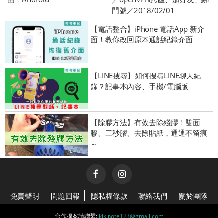
門號／2018/02/01
【電話整合】iPhone 電話App 新介
面！教你改回原本通話紀錄介面
【LINE搜尋】如何搜尋LINE聊天紀
錄？記事本內容、手機/電腦版
【除膠方法】有效去除殘膠！雙面
膠、三秒膠、去除貼紙，通通不留痕
～
免責聲明
問題回報
隱私權條款
聯絡我們
關於團隊
合作提案請聯繫:
kikinote123@gmail.com