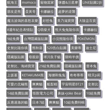
航海王
momoco
寵物當家
咪醬&汪星摩
LINE貼圖2折
朋友是熊
蛋黃哥
卡娜赫拉
超夢的逆襲
魔法波鴿的喜怒哀樂
好想兔
美乃滋寶寶
大陰盜百貨
8週年紀念表情貼
Q萌柴犬
熊大兔兔隨你填
卡娜赫拉
9組免費
台灣隱藏版貼圖
小浣熊隨你填
POKÉMON
史努比隨你填
熊秋葵
520告白貼圖
美樂蒂
迪士尼
隱藏版貼圖
母親節
球川良子貓
限時半價
史努比、海綿寶寶
29組免費貼圖
隱藏版貼圖
蕾本兔
上坂堇
KETAKUMA熊
海獺和兔兔
奇奇蒂蒂
晴天p莉
可愛の北極熊
爽爽貓
船梨精
宇宙明星BT21
史努比
14組免費貼圖
怪獸電力公司
鼻妹×Joke Bear
10組免費
反應過激的貓
日本7組
爽爽貓
10組免費特輯