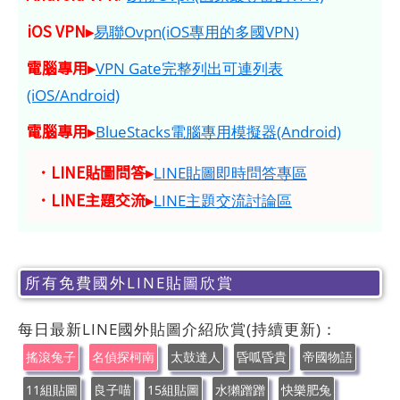
iOS VPN▸
易聯Ovpn(iOS專用的多國VPN)
電腦專用▸
VPN Gate完整列出可連列表
(iOS/Android)
電腦專用▸
BlueStacks電腦專用模擬器(Android)
．LINE貼圖問答▸
LINE貼圖即時問答專區
．LINE主題交流▸
LINE主題交流討論區
所有免費國外LINE貼圖欣賞
每日最新LINE國外貼圖介紹欣賞(持續更新)：
搖滾兔子
名偵探柯南
太鼓達人
昏呱昏貴
帝國物語
11組貼圖
良子喵
15組貼圖
水獺蹭蹭
快樂肥兔