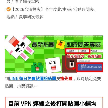
見！省下儲存空間
【2026台灣煙火】全年度北/中/南 活動時間表、
地點！夏季場次最多
LINE 每日免費貼圖粉絲團
搶先看
到
按
，即時鎖定免費
貼圖、抽獎資訊～
目前 VPN 連線之後打開貼圖小舖均