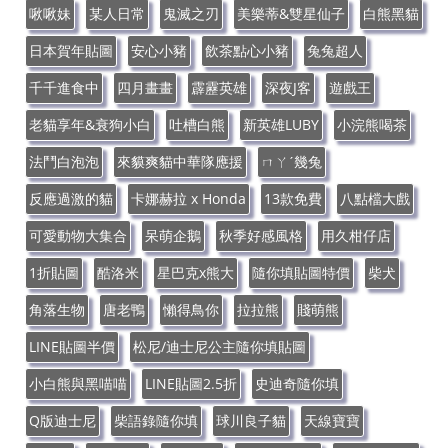
啾啾妹
某人日常
鬼滅之刃
美樂蒂&雙星仙子
白熊黑貓
日本賀年貼圖
安心小豬
飲茶點心小豬
兔兔超人
千千進食中
四月畫畫
霹靂英雄
深夜J客
遊戲王
老貓享年&衰狗小白
吐槽白熊
新英雄LUBY
小浣熊喝茶
法鬥白泡泡
來貘爽貓中華隊應援
ㄇㄚˊ幾兔
反應過激的貓
卡娜赫拉 x Honda
13款免費
八點檔大戲
可愛動物大集合
呆萌企鵝
秋季好感風格
用久柑仔店
1折貼圖
酷洛米
星巴克x熊大
隨你填貼圖特價
柴犬
角落生物
唐老鴨
懶得鳥你
拉拉熊
賤萌熊
LINE貼圖半價
松尼/迪士尼公主隨你填貼圖
小白熊與黑喵喵
LINE貼圖2.5折
史迪奇隨你填
Q版迪士尼
柴語錄隨你填
球川良子貓
天線寶寶