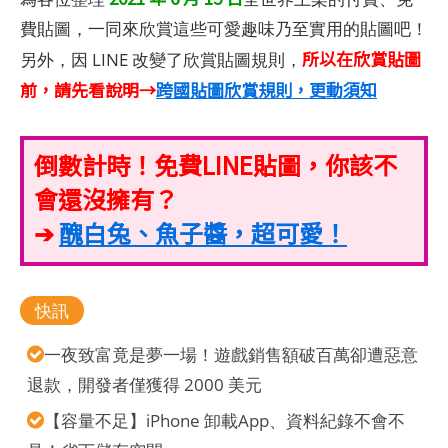
費貼圖，一同來欣賞這些可愛趣味乃至實用的貼圖吧！
所以在欣賞貼圖
另外，因 LINE 改變了欣賞貼圖規則，
前，請先看說明→
跨國貼圖欣賞規則，更動須知
倒數計時！免費LINE貼圖，你該不
會還沒擁有？
➔
醜白兔、魚子醬，超可愛！
快訊
一夜致富竟是夢一場！遊戲銷售額破百萬卻遭惡意
退款，開發者僅獲得 2000 美元
【容量不足】iPhone 卸載App、資料紀錄不會不