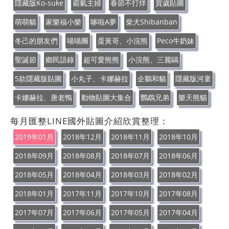
隱藏版Ko-suke
霸氣主婦
春節不打烊
賀歲貼圖
萌萌貓
家樂福小樂
哆啦A夢
柴犬Shibanban
冬己的朋友們
喵喵團
蛋黃哥、小浣熊
Peco牛奶妹
聖誕節
鄉民語錄
超可愛熊熊
小浣熊、三麗鷗
5款隱藏版貼圖
小丸子、卡娜赫拉
企鵝和貓
隱藏版河童
卡娜赫拉、唐老鴨
動物貼圖大集合
鸚鵡兄弟
樂天熊貓
每月匯整LINE國外貼圖介紹欣賞整理：
2019年01月
2018年12月
2018年11月
2018年10月
2018年09月
2018年08月
2018年07月
2018年06月
2018年05月
2018年04月
2018年03月
2018年02月
2018年01月
2017年11月
2017年10月
2017年08月
2017年07月
2017年06月
2017年05月
2017年04月