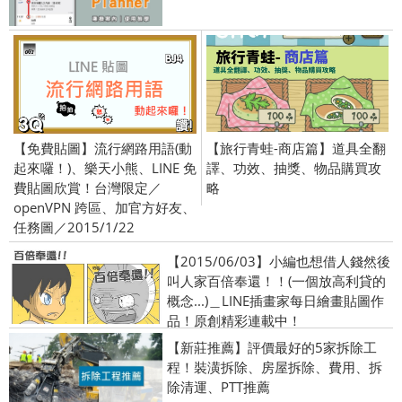
【免費貼圖】流行網路用語(動
【旅行青蛙-商店篇】道具全翻
起來囉！)、樂天小熊、LINE 免
譯、功效、抽獎、物品購買攻
費貼圖欣賞！台灣限定／
略
openVPN 跨區、加官方好友、
任務圖／2015/1/22
【2015/06/03】小編也想借人錢然後
叫人家百倍奉還！！(一個放高利貸的
概念...)＿LINE插畫家每日繪畫貼圖作
品！原創精彩連載中！
【新莊推薦】評價最好的5家拆除工
程！裝潢拆除、房屋拆除、費用、拆
除清運、PTT推薦