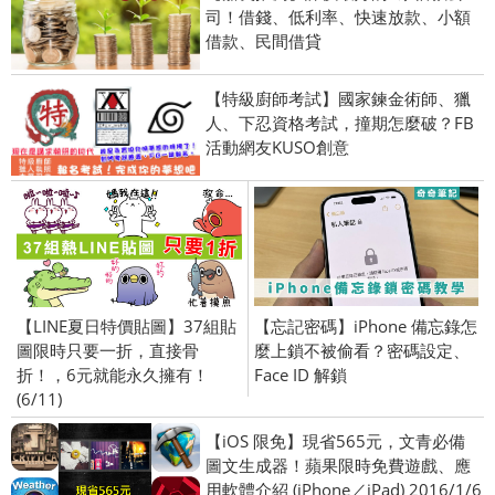
司！借錢、低利率、快速放款、小額
借款、民間借貸
【特級廚師考試】國家鍊金術師、獵
人、下忍資格考試，撞期怎麼破？FB
活動網友KUSO創意
【LINE夏日特價貼圖】37組貼
【忘記密碼】iPhone 備忘錄怎
圖限時只要一折，直接骨
麼上鎖不被偷看？密碼設定、
折！，6元就能永久擁有！
Face ID 解鎖
(6/11)
【iOS 限免】現省565元，文青必備
圖文生成器！蘋果限時免費遊戲、應
用軟體介紹 (iPhone／iPad) 2016/1/6