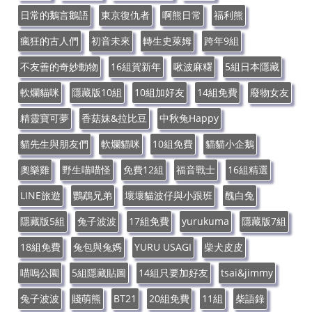
日常的鵝言鵝語
東京復仇者
啊熊日常
福利熊
瘋狂的古人們
初音未來
轉生史萊姆
跨年9組
不友善的奇妙動物
16組賀新年
啾波麻糬
5組日本隱藏
軟爛貓咪
隱藏版10組
10組加好友
14組免費
廢物女友
精靈寶可夢
香菇妹&拉比豆
中秋兔Happy
貓先生與朋友們
軟爛貓咪
10組免費
貓貓小企鵝
奧樂雞
野生喵喵怪
免費12組
福音戰士
16組精選
LINE旅遊
鸚鵡兄弟
壞壞貓波仔與小跟班
醜白兔
隱藏版5組
兔子波波
17組免費
yurukuma
隱藏版7組
18組免費
兔包與兔媽
YURU USAGI
柴犬皮皮
喵嗚公園
5組隱藏貼圖
14組只要加好友
tsai&jimmy
兔子波波
賤萌熊
BT21
20組免費
11組
柴語錄