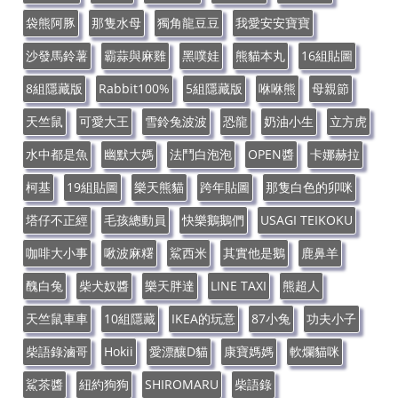
袋熊阿豚
那隻水母
獨角龍豆豆
我愛安安寶寶
沙發馬鈴薯
霸蒜與麻雞
黑噗娃
熊貓本丸
16組貼圖
8組隱藏版
Rabbit100%
5組隱藏版
咻咻熊
母親節
天竺鼠
可愛大王
雪鈴兔波波
恐龍
奶油小生
立方虎
水中都是魚
幽默大媽
法鬥白泡泡
OPEN醬
卡娜赫拉
柯基
19組貼圖
樂天熊貓
跨年貼圖
那隻白色的卯咪
塔仔不正經
毛孩總動員
快樂鵝鵝們
USAGI TEIKOKU
咖啡大小事
啾波麻糬
鯊西米
其實他是鵝
鹿鼻羊
醜白兔
柴犬奴醬
樂天胖達
LINE TAXI
熊超人
天竺鼠車車
10組隱藏
IKEA的玩意
87小兔
功夫小子
柴語錄滷哥
Hokii
愛漂釀D貓
康寶媽媽
軟爛貓咪
鯊茶醬
紐約狗狗
SHIROMARU
柴語錄