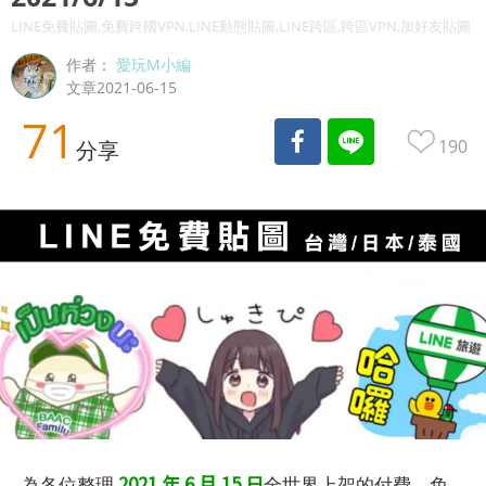
LINE免費貼圖,免費跨國VPN,LINE動態貼圖,LINE跨區,跨區VPN,加好友貼圖
作者：
愛玩M小編
文章2021-06-15
71
190
分享
2021 年 6 月 15 日
為各位整理
全世界上架的付費、免