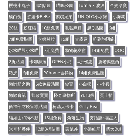
櫻桃小丸子
4款貼圖
喵嗚公園
Lumia × 波波
金妮柴寶
醜白兔
悠遊卡BeBe
鸚鵡兄弟
UNIQLO小水獺
小海狗
20組
粉紅貓
10組免費
啾啵麻糬
超Q貼圖
6組
7組免費貼圖
卡娜赫拉
15組
古露露
吃到飽阿飽
水水喵與小水喵
7組免費
動物萌友會
14組免費
QOO
2折貼圖
卡娜赫拉
OPEN小將
4折優惠
唐老鴨黛西
巧虎
6組免費
PChome吉祥物
14組免費貼圖
懶懶貓之助
6款免費貼圖
柴寶
小白熊
小小兵
懶懶倉鼠
郵政寶寶
怪奇事物所
Yuru熊
賓士貓
衛福部防疫宣導貼圖
柯基犬卡卡
Girly Bear
貓如山和狗不動
15組免費
角落生物
夯話題×喵星人
米奇和夥伴
13組3折貼圖
栗鼠丼
小熊維尼
柴犬Bui