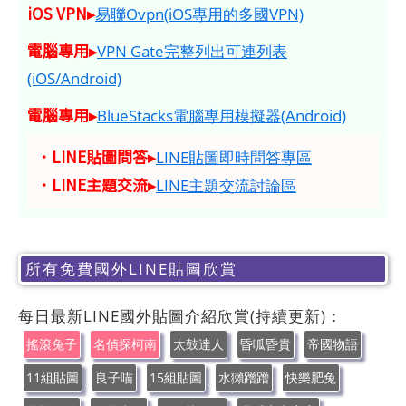
iOS VPN▸
易聯Ovpn(iOS專用的多國VPN)
電腦專用▸
VPN Gate完整列出可連列表
(iOS/Android)
電腦專用▸
BlueStacks電腦專用模擬器(Android)
．LINE貼圖問答▸
LINE貼圖即時問答專區
．LINE主題交流▸
LINE主題交流討論區
所有免費國外LINE貼圖欣賞
每日最新LINE國外貼圖介紹欣賞(持續更新)：
搖滾兔子
名偵探柯南
太鼓達人
昏呱昏貴
帝國物語
11組貼圖
良子喵
15組貼圖
水獺蹭蹭
快樂肥兔