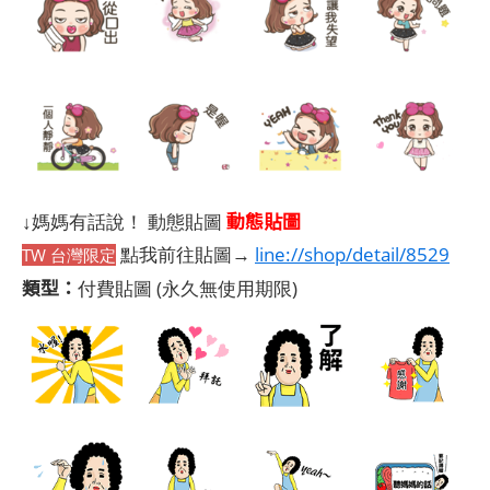
動態貼圖
↓媽媽有話說！ 動態貼圖
點我前往貼圖→
line://shop/detail/8529
TW 台灣限定
類型：
付費貼圖
(永久無使用期限)