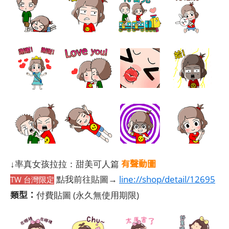
有聲動圖
↓率真女孩拉拉：甜美可人篇
點我前往貼圖→
line://shop/detail/12695
TW 台灣限定
類型：
付費貼圖
(永久無使用期限)