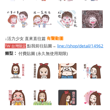
有聲動圖
↓活力少女 直來直往篇
點我前往貼圖→
line://shop/detail/14962
TW 台灣限定
類型：
付費貼圖
(永久無使用期限)