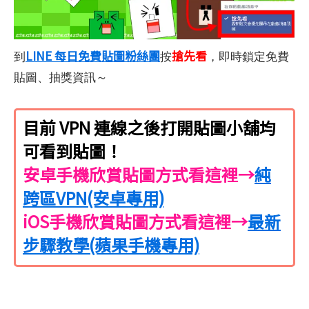
LINE 每日免費貼圖粉絲團
搶先看
到
按
，即時鎖定免費
貼圖、抽獎資訊～
目前 VPN 連線之後打開貼圖小舖均
可看到貼圖！
安卓手機欣賞貼圖方式看這裡→
純
跨區VPN(安卓專用)
iOS手機欣賞貼圖方式看這裡→
最新
步驟教學(蘋果手機專用)