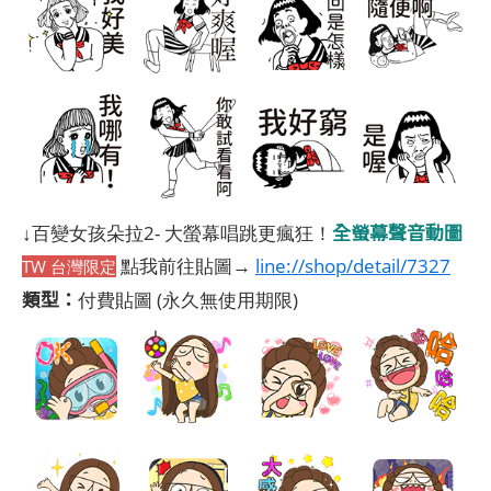
全螢幕聲音動圖
↓百變女孩朵拉2- 大螢幕唱跳更瘋狂！
點我前往貼圖→
line://shop/detail/7327
TW 台灣限定
類型：
付費貼圖
(永久無使用期限)