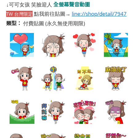
全螢幕聲音動圖
↓可可女孩 笑臉迎人
點我前往貼圖→
line://shop/detail/7947
TW 台灣限定
類型：
付費貼圖
(永久無使用期限)