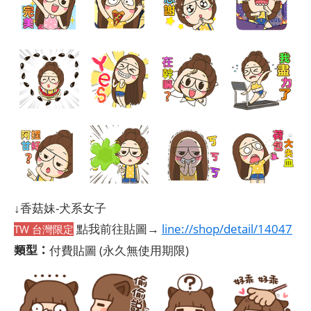
↓香菇妹-犬系女子
點我前往貼圖→
line://shop/detail/14047
TW 台灣限定
類型：
付費貼圖
(永久無使用期限)