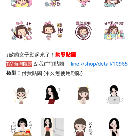
動態貼圖
↓傲嬌女子動起來了！
點我前往貼圖→
line://shop/detail/10965
TW 台灣限定
類型：
付費貼圖
(永久無使用期限)