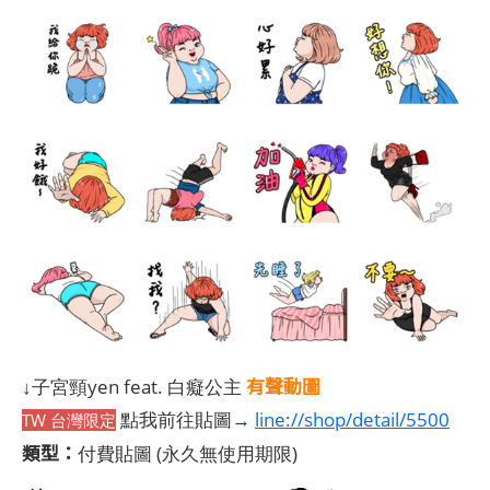
有聲動圖
↓子宮頸yen feat. 白癡公主
點我前往貼圖→
line://shop/detail/5500
TW 台灣限定
類型：
付費貼圖
(永久無使用期限)