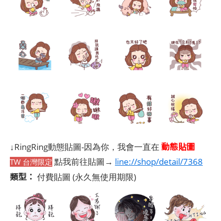
動態貼圖
↓RingRing動態貼圖-因為你，我會一直在
點我前往貼圖→
line://shop/detail/7368
TW 台灣限定
類型：
付費貼圖
(永久無使用期限)