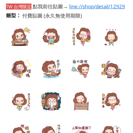
點我前往貼圖→
line://shop/detail/12929
TW 台灣限定
類型：
付費貼圖
(永久無使用期限)