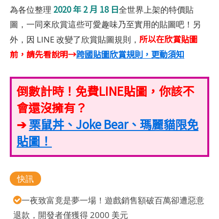
2020 年 2 月 18 日
為各位整理
全世界上架的特價貼
圖，一同來欣賞這些可愛趣味乃至實用的貼圖吧！另
所以在欣賞貼圖
外，因 LINE 改變了欣賞貼圖規則，
前，請先看說明→
跨國貼圖欣賞規則，更動須知
倒數計時！免費LINE貼圖，你該不
會還沒擁有？
➔
栗鼠丼、Joke Bear、瑪麗貓限免
貼圖！
快訊
一夜致富竟是夢一場！遊戲銷售額破百萬卻遭惡意
退款，開發者僅獲得 2000 美元