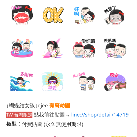
有聲動圖
↓蝴蝶結女孩 Jejee
點我前往貼圖→
line://shop/detail/14719
TW 台灣限定
類型：
付費貼圖
(永久無使用期限)