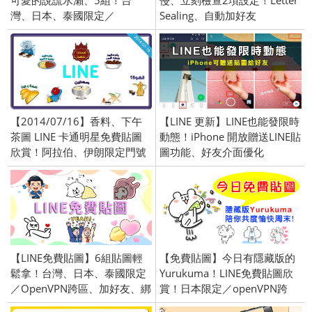
可愛的說謊水瀨、5組！台
侵、立刻檢查2項設定！Letter
灣、日本、泰國限定／
Sealing、自動加好友
OpenVPN跨區、加好友、綁門
號／2023/01/31
【2014/07/16】香料、下午
【LINE 更新】LINE也能發限時
茶圖 LINE 卡通明星免費貼圖
動態！iPhone 開放贈送LINE貼
欣賞！阿拉伯、伊朗限定門號
圖功能、好友介面優化
贈送圖
(Android／iOS)
【LINE免費貼圖】6組貼圖輕
【免費貼圖】今日有隱藏版的
鬆拿！台灣、日本、泰國限定
Yurukuma！LINE免費貼圖欣
／OpenVPN跨區、加好友、綁
賞！日本限定／openVPN跨
門號／2025/5/6
區、加好友、綁門號／