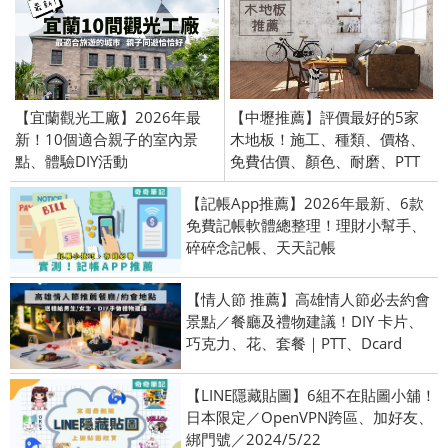
【宜蘭觀光工廠】2026年最
【中壢推薦】評價最好的5家
新！10個適合親子的室內景
木地板！施工、種類、價格、
點、體驗DIY活動
免費估價、顏色、耐磨、PTT
【記帳App推薦】2026年最新、6款
免費記帳軟體總整理！理財小幫手、
碎碎念記帳、天天記帳
【情人節 推薦】高雄情人節必去約會
景點／餐廳及禮物建議！DIY 卡片、
巧克力、花、套餐｜PTT、Dcard
【LINE隱藏貼圖】6組不在貼圖小舖！
日本限定／OpenVPN跨區、加好友、
綁門號／2024/5/22