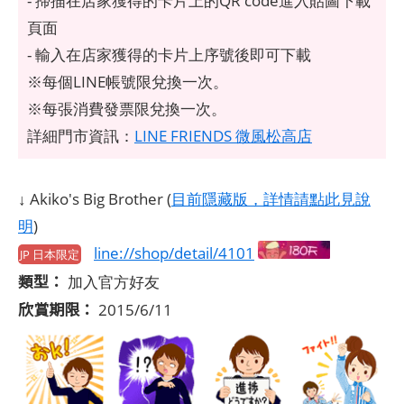
- 掃描在店家獲得的卡片上的QR code進入貼圖下載
頁面
- 輸入在店家獲得的卡片上序號後即可下載
※每個LINE帳號限兌換一次。
※每張消費發票限兌換一次。
詳細門市資訊：
LINE FRIENDS 微風松高店
↓ Akiko's Big Brother (
目前隱藏版，詳情請點此見說
明
)
line://shop/detail/4101
JP 日本限定
類型：
加入官方好友
欣賞期限：
2015/6/11