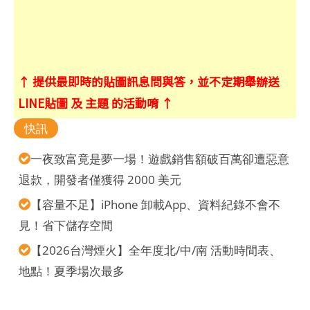
↑ 提供最即時的貼圖訊息問與答，並不定期舉辦送
LINE貼圖 及 主題 的活動唷 ↑
快訊
一夜致富竟是夢一場！遊戲銷售額破百萬卻遭惡意
退款，開發者僅獲得 2000 美元
【容量不足】iPhone 卸載App、資料紀錄不會不
見！省下儲存空間
【2026台灣煙火】全年度北/中/南 活動時間表、
地點！夏季場次最多