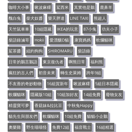
咖啡大小事
啾波麻糬
鯊西米
其實他是鵝
鹿鼻羊
醜白兔
柴犬奴醬
樂天胖達
LINE TAXI
熊超人
天竺鼠車車
10組隱藏
IKEA的玩意
87小兔
功夫小子
柴語錄滷哥
Hokii
愛漂釀D貓
康寶媽媽
軟爛貓咪
鯊茶醬
紐約狗狗
SHIROMARU
柴語錄
日常的鵝言鵝語
東京復仇者
啊熊日常
福利熊
瘋狂的古人們
初音未來
轉生史萊姆
跨年9組
不友善的奇妙動物
16組賀新年
啾波麻糬
5組日本隱藏
軟爛貓咪
隱藏版10組
10組加好友
14組免費
廢物女友
精靈寶可夢
香菇妹&拉比豆
中秋兔Happy
貓先生與朋友們
軟爛貓咪
10組免費
貓貓小企鵝
奧樂雞
野生喵喵怪
免費12組
福音戰士
16組精選