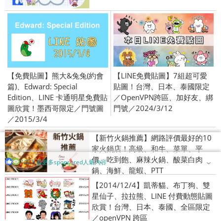
【免費貼圖】熊大&兔兔(約會
【LINE免費貼圖】7組超可愛
篇)、Edward: Special
貼圖！台灣、日本、泰國限定
Edition、LINE 卡通明星免費貼
／OpenVPN跨區、加好友、綁
圖欣賞！墨西哥限定／門號圖
門號／2024/3/12
／2015/3/4
【新竹火鍋推薦】網路評價最好的10
家火鍋店！高級、和牛、菜單、平
價、吃到飽、麻辣火鍋、酸菜白肉
742人看更多sponsored人氣內容
鍋、海鮮、龍蝦、PTT
【2014/12/4】凱蒂貓、布丁狗、雙
星仙子、拉拉熊、LINE 付費動態貼圖
欣賞！台灣、日本、泰國、全區限定
／openVPN 跨區