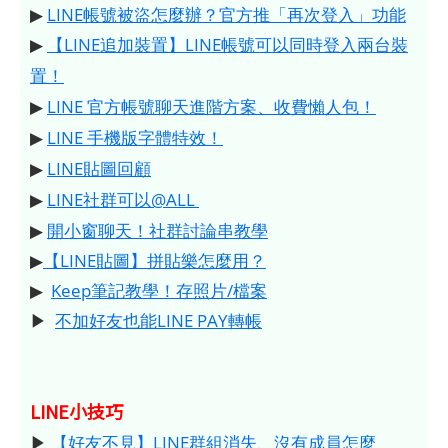
▶
LINE帳號被盜怎麼辦？官方推「再次登入」功能
▶
【LINE追加裝置】LINE帳號可以同時登入兩台裝
置！
▶
LINE 官方帳號聊天進階方案、收費懶人包！
▶
LINE 手機版字體特效！
▶
LINE貼圖回顧
▶
LINE社群可以@ALL
▶
開小窗聊天！社群討論串教學
▶
【LINE貼圖】拼貼樂怎麼用？
▶
Keep筆記教學！存照片/檔案
▶
不加好友也能LINE PAY轉帳
LINE小技巧
▶
【好友不見】LINE群組消失、沒有成員怎麼