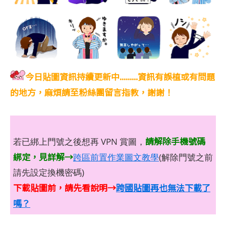
今日貼圖資訊持續更新中.........資訊有誤植或有問題
的地方，麻煩請至粉絲團留言指教，謝謝！
請解除手機號碼
若已綁上門號之後想再 VPN 賞圖，
綁定，見詳解→
跨區前置作業圖文教學
(解除門號之前
請先設定換機密碼)
下載貼圖前，請先看說明→
跨國貼圖再也無法下載了
嗎？