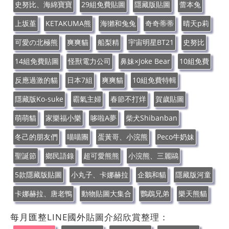
史努比、海綿寶寶
29組免費貼圖
隱藏版貼圖
蕾本兔
上坂堇
KETAKUMA熊
海獺和兔兔
奇奇蒂蒂
晴天p莉
可愛の北極熊
爽爽貓
船梨精
宇宙明星BT21
史努比
14組免費貼圖
怪獸電力公司
鼻妹×Joke Bear
10組免費
反應過激的貓
日本7組
爽爽貓
10組免費特輯
隱藏版Ko-suke
霸氣主婦
春節不打烊
賀歲貼圖
萌萌貓
家樂福小樂
哆啦A夢
柴犬Shibanban
冬己的朋友們
喵喵團
蛋黃哥、小浣熊
Peco牛奶妹
聖誕節
鄉民語錄
超可愛熊熊
小浣熊、三麗鷗
5款隱藏版貼圖
小丸子、卡娜赫拉
企鵝和貓
隱藏版河童
卡娜赫拉、唐老鴨
動物貼圖大集合
鸚鵡兄弟
樂天熊貓
每月匯整LINE國外貼圖介紹欣賞整理：