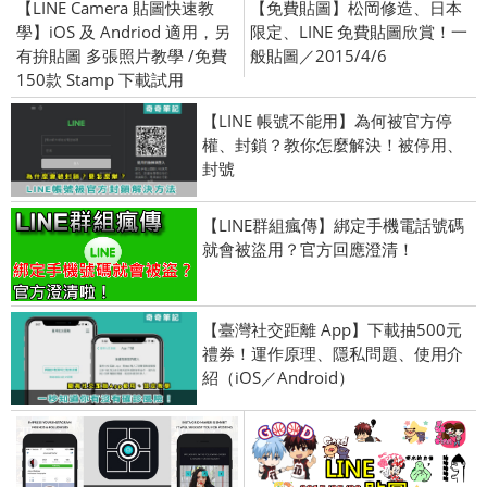
【LINE Camera 貼圖快速教
【免費貼圖】松岡修造、日本
學】iOS 及 Andriod 適用，另
限定、LINE 免費貼圖欣賞！一
有拚貼圖 多張照片教學 /免費
般貼圖／2015/4/6
150款 Stamp 下載試用
【LINE 帳號不能用】為何被官方停
權、封鎖？教你怎麼解決！被停用、
封號
【LINE群組瘋傳】綁定手機電話號碼
就會被盜用？官方回應澄清！
【臺灣社交距離 App】下載抽500元
禮券！運作原理、隱私問題、使用介
紹（iOS／Android）