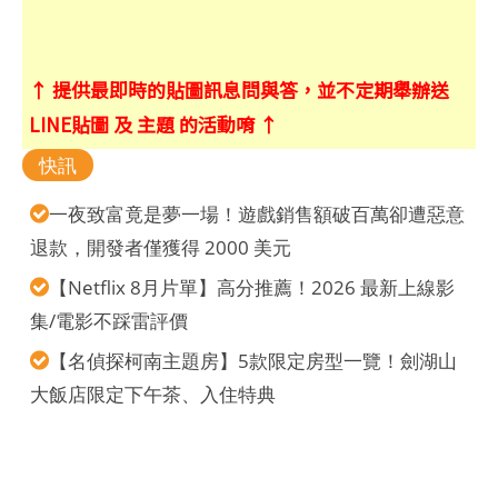
↑ 提供最即時的貼圖訊息問與答，並不定期舉辦送
LINE貼圖 及 主題 的活動唷 ↑
快訊
一夜致富竟是夢一場！遊戲銷售額破百萬卻遭惡意
退款，開發者僅獲得 2000 美元
【Netflix 8月片單】高分推薦！2026 最新上線影
集/電影不踩雷評價
【名偵探柯南主題房】5款限定房型一覽！劍湖山
大飯店限定下午茶、入住特典