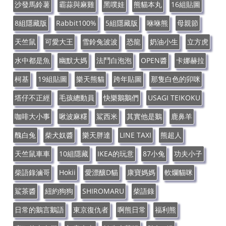
沙發馬鈴薯
霸蒜與麻雞
黑噗娃
熊貓本丸
16組貼圖
8組隱藏版
Rabbit100%
5組隱藏版
咻咻熊
母親節
天竺鼠
可愛大王
雪鈴兔波波
恐龍
奶油小生
立方虎
水中都是魚
幽默大媽
法鬥白泡泡
OPEN醬
卡娜赫拉
柯基
19組貼圖
樂天熊貓
跨年貼圖
那隻白色的卯咪
塔仔不正經
毛孩總動員
快樂鵝鵝們
USAGI TEIKOKU
咖啡大小事
啾波麻糬
鯊西米
其實他是鵝
鹿鼻羊
醜白兔
柴犬奴醬
樂天胖達
LINE TAXI
熊超人
天竺鼠車車
10組隱藏
IKEA的玩意
87小兔
功夫小子
柴語錄滷哥
Hokii
愛漂釀D貓
康寶媽媽
軟爛貓咪
鯊茶醬
紐約狗狗
SHIROMARU
柴語錄
日常的鵝言鵝語
東京復仇者
啊熊日常
福利熊