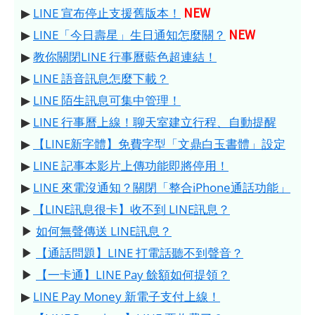
NEW
▶
LINE 宣布停止支援舊版本！
NEW
▶
LINE「今日壽星」生日通知怎麼關？
▶
教你關閉LINE 行事曆藍色超連結！
▶
LINE 語音訊息怎麼下載？
▶
LINE 陌生訊息可集中管理！
▶
LINE 行事曆上線！聊天室建立行程、自動提醒
▶
【LINE新字體】免費字型「文鼎白玉書體」設定
▶
LINE 記事本影片上傳功能即將停用！
▶
LINE 來電沒通知？關閉「整合iPhone通話功能」
▶
【LINE訊息很卡】收不到 LINE訊息？
▶
如何無聲傳送 LINE訊息？
▶
【通話問題】LINE 打電話聽不到聲音？
▶
【一卡通】LINE Pay 餘額如何提領？
▶
LINE Pay Money 新電子支付上線！