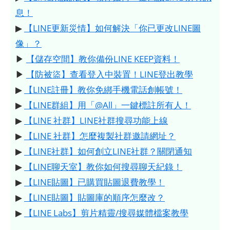
息！
▶
【LINE更新災情】如何解決「你已更改LINE圖
像」？
▶
【儲存空間】教你備份LINE KEEP資料！
▶
【防被盜】查看登入中裝置！LINE登出教學
▶
【LINE註冊】教你免綁手機電話創帳號！
▶
【LINE群組】用「@All」一鍵標註所有人！
▶
【LINE 社群】LINE社群搜尋功能上線
▶
【LINE 社群】怎麼複製社群邀請網址？
▶
【LINE社群】如何創立LINE社群？關閉通知
▶
【LINE聊天室】教你如何搜尋聊天紀錄！
▶
【LINE貼圖】已購買貼圖退費教學！
▶
【LINE貼圖】貼圖庫的順序怎麼改？
▶
【LINE Labs】剪片精靈/搜尋媒體檔案教學