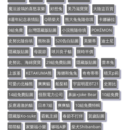
魔法波鴿的喜怒哀樂
好想兔
美乃滋寶寶
大陰盜百貨
8週年紀念表情貼
Q萌柴犬
熊大兔兔隨你填
卡娜赫拉
9組免費
台灣隱藏版貼圖
小浣熊隨你填
POKÉMON
史努比隨你填
熊秋葵
520告白貼圖
美樂蒂
迪士尼
隱藏版貼圖
母親節
球川良子貓
限時半價
史努比、海綿寶寶
29組免費貼圖
隱藏版貼圖
蕾本兔
上坂堇
KETAKUMA熊
海獺和兔兔
奇奇蒂蒂
晴天p莉
可愛の北極熊
爽爽貓
船梨精
宇宙明星BT21
史努比
14組免費貼圖
怪獸電力公司
鼻妹×Joke Bear
10組免費
反應過激的貓
日本7組
爽爽貓
10組免費特輯
隱藏版Ko-suke
霸氣主婦
春節不打烊
賀歲貼圖
萌萌貓
家樂福小樂
哆啦A夢
柴犬Shibanban