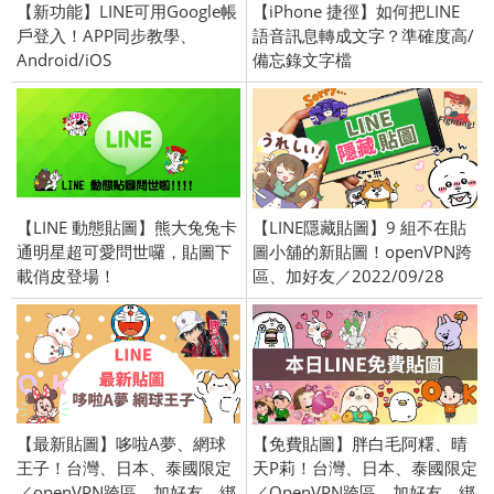
【新功能】LINE可用Google帳
【iPhone 捷徑】如何把LINE
戶登入！APP同步教學、
語音訊息轉成文字？準確度高/
Android/iOS
備忘錄文字檔
【LINE 動態貼圖】熊大兔兔卡
【LINE隱藏貼圖】9 組不在貼
通明星超可愛問世囉，貼圖下
圖小舖的新貼圖！openVPN跨
載俏皮登場！
區、加好友／2022/09/28
【最新貼圖】哆啦A夢、網球
【免費貼圖】胖白毛阿糬、晴
王子！台灣、日本、泰國限定
天P莉！台灣、日本、泰國限定
／openVPN跨區、加好友、綁
／OpenVPN跨區、加好友、綁