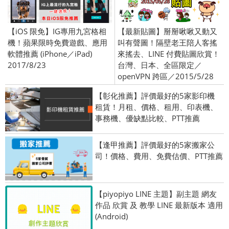
【iOS 限免】IG專用九宮格相
【最新貼圖】掰掰啾啾又動又
機！蘋果限時免費遊戲、應用
叫有聲圖！隔壁老王陪人客搖
軟體推薦 (iPhone／iPad)
來搖去、LINE 付費貼圖欣賞！
2017/8/23
台灣、日本、全區限定／
openVPN 跨區／2015/5/28
【彰化推薦】評價最好的5家影印機
租賃！月租、價格、租用、印表機、
事務機、優缺點比較、PTT推薦
【逢甲推薦】評價最好的5家搬家公
司！價格、費用、免費估價、PTT推薦
【piyopiyo LINE 主題】副主題 網友
作品 欣賞 及 教學 LINE 最新版本 適用
(Android)