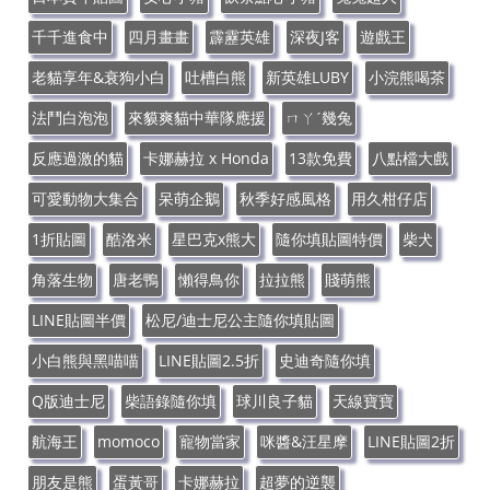
千千進食中
四月畫畫
霹靂英雄
深夜J客
遊戲王
老貓享年&衰狗小白
吐槽白熊
新英雄LUBY
小浣熊喝茶
法鬥白泡泡
來貘爽貓中華隊應援
ㄇㄚˊ幾兔
反應過激的貓
卡娜赫拉 x Honda
13款免費
八點檔大戲
可愛動物大集合
呆萌企鵝
秋季好感風格
用久柑仔店
1折貼圖
酷洛米
星巴克x熊大
隨你填貼圖特價
柴犬
角落生物
唐老鴨
懶得鳥你
拉拉熊
賤萌熊
LINE貼圖半價
松尼/迪士尼公主隨你填貼圖
小白熊與黑喵喵
LINE貼圖2.5折
史迪奇隨你填
Q版迪士尼
柴語錄隨你填
球川良子貓
天線寶寶
航海王
momoco
寵物當家
咪醬&汪星摩
LINE貼圖2折
朋友是熊
蛋黃哥
卡娜赫拉
超夢的逆襲