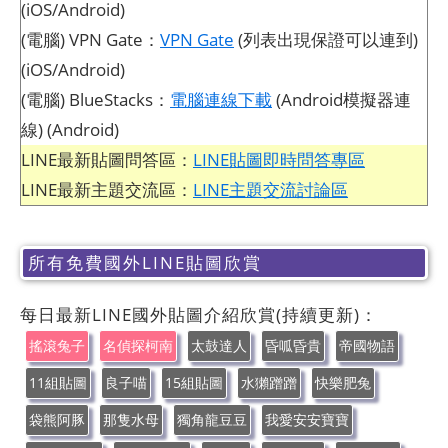
(iOS/Android)
(電腦) VPN Gate：
VPN Gate
(列表出現保證可以連到)
(iOS/Android)
(電腦) BlueStacks：
電腦連線下載
(Android模擬器連
線) (Android)
LINE最新貼圖問答區：
LINE貼圖即時問答專區
LINE最新主題交流區：
LINE主題交流討論區
所有免費國外LINE貼圖欣賞
每日最新LINE國外貼圖介紹欣賞(持續更新)：
搖滾兔子
名偵探柯南
太鼓達人
昏呱昏貴
帝國物語
11組貼圖
良子喵
15組貼圖
水獺蹭蹭
快樂肥兔
袋熊阿豚
那隻水母
獨角龍豆豆
我愛安安寶寶