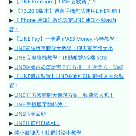
▶
【LINE Premium】LINE 要收費了？
▶
【13.20.0版本】過舊手機無法使用LINE功能！
▶
【iPhone 通知】教你設定LINE 通知不顯示內
容！
▶
【LINE Pay】一卡通 iPASS Money 移轉教學！
▶
LINE電腦版字體放大教學！聊天室字體太小
▶
LINE 完整換機教學！移動帳號/移機 (iOS)
▶
LINE帳號被盜怎麼辦？官方推「再次登入」功能
▶
【LINE追加裝置】LINE帳號可以同時登入兩台裝
置！
▶
LINE 官方帳號聊天進階方案、收費懶人包！
▶
LINE 手機版字體特效！
▶
LINE貼圖回顧
▶
LINE社群可以@ALL
▶
開小窗聊天！社群討論串教學