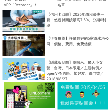
APP「Recorder」！
名單
【信用卡回饋】2026地價稅優惠一
覽！悠遊付回饋最高7.5%、分期0利
率
【恆春推薦】評價最好的5家洗水塔公
司！價格、費用、免費估價
【隱藏版貼圖】嚕嚕米、飛天小女
警！台灣、日本限定／主題特價／
openVPN跨區、加好友、綁門號／
2018/08/27