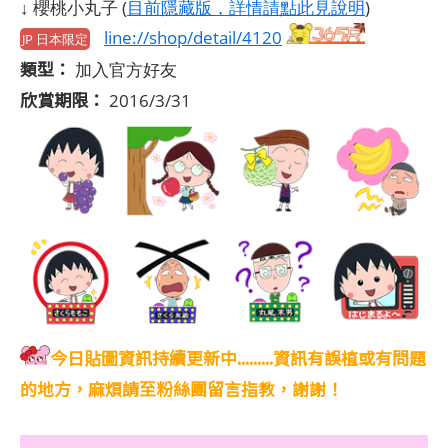
↓ 櫻桃小丸子 (
目前隱藏版，詳情請點此見說明
)
line://shop/detail/4120
JP 日本限定
類型：
加入官方好友
欣賞期限：
2016/3/31
今日貼圖資訊持續更新中.........資訊有誤植或有問題
的地方，麻煩請至粉絲團留言指教，謝謝！