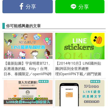
分享
分享
你可能感興趣的文章
【最新貼圖】宇宙明星BT21、
【2014年10月】LINE國外貼
反應過激的貓、Kitty！台灣、
圖(跨區到全世界總整
日本、泰國限定／openVPN跨
理)OpenVPN下載／綁門號圖
區、加好友、綁門號／
欣賞
2018/07/19