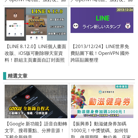
門號／2018/08/30
門號／2020/9/22
【LINE 8.12.0】LINE個人畫面
【2013/12/24】LINE世界免
改版、iOS版可刪除聊天室資
費貼圖下載！OpenVPN 國外
料！群組主頁畫面自訂封面照
跨區貼圖整理
片、新增位置貼紙於照片編
輯、介面優化
精選文章
【Google 新功能】語音自動轉
【振興券】動滋健身券加碼
文字、搜尋重點、分辨音源！
1000元！中獎號碼、如何領
下載全新錄音
取、使用期限、數位券、店家