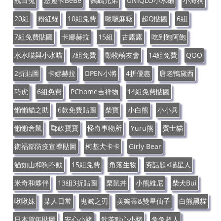
醜白兔
悠遊卡BeBe
鸚鵡兄弟
UNIQLO小水獺
小海狗
20組
粉紅貓
10組免費
啾啵麻糬
超Q貼圖
6組
7組免費貼圖
卡娜赫拉
15組
古露露
吃到飽阿飽
水水喵與小水喵
7組免費
動物萌友會
14組免費
QOO
2折貼圖
卡娜赫拉
OPEN小將
4折優惠
唐老鴨黛西
巧虎
6組免費
PChome吉祥物
14組免費貼圖
懶懶貓之助
6款免費貼圖
柴寶
小白熊
小小兵
懶懶倉鼠
郵政寶寶
怪奇事物所
Yuru熊
賓士貓
衛福部防疫宣導貼圖
柯基犬卡卡
Girly Bear
貓如山和狗不動
15組免費
角落生物
夯話題×喵星人
米奇和夥伴
13組3折貼圖
栗鼠丼
小熊維尼
柴犬Bui
啾啾妹
某人日常
鬼滅之刃
美樂蒂&雙星仙子
白熊黑貓
日本賀年貼圖
安心小豬
飲茶點心小豬
兔兔超人