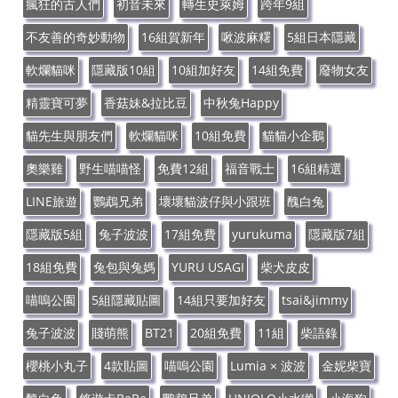
瘋狂的古人們
初音未來
轉生史萊姆
跨年9組
不友善的奇妙動物
16組賀新年
啾波麻糬
5組日本隱藏
軟爛貓咪
隱藏版10組
10組加好友
14組免費
廢物女友
精靈寶可夢
香菇妹&拉比豆
中秋兔Happy
貓先生與朋友們
軟爛貓咪
10組免費
貓貓小企鵝
奧樂雞
野生喵喵怪
免費12組
福音戰士
16組精選
LINE旅遊
鸚鵡兄弟
壞壞貓波仔與小跟班
醜白兔
隱藏版5組
兔子波波
17組免費
yurukuma
隱藏版7組
18組免費
兔包與兔媽
YURU USAGI
柴犬皮皮
喵嗚公園
5組隱藏貼圖
14組只要加好友
tsai&jimmy
兔子波波
賤萌熊
BT21
20組免費
11組
柴語錄
櫻桃小丸子
4款貼圖
喵嗚公園
Lumia × 波波
金妮柴寶