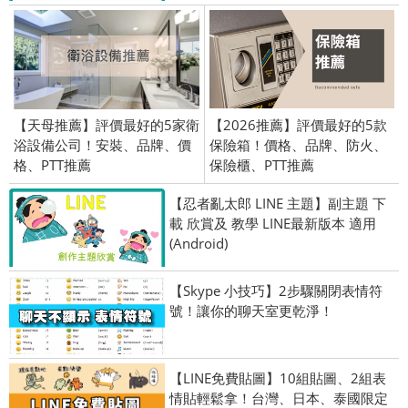
【天母推薦】評價最好的5家衛
【2026推薦】評價最好的5款
浴設備公司！安裝、品牌、價
保險箱！價格、品牌、防火、
格、PTT推薦
保險櫃、PTT推薦
【忍者亂太郎 LINE 主題】副主題 下
載 欣賞及 教學 LINE最新版本 適用
(Android)
【Skype 小技巧】2步驟關閉表情符
號！讓你的聊天室更乾淨！
【LINE免費貼圖】10組貼圖、2組表
情貼輕鬆拿！台灣、日本、泰國限定