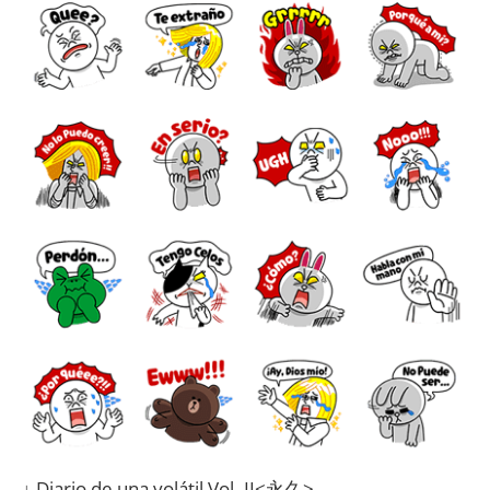
↓ Diario de una volátil Vol. II<永久>