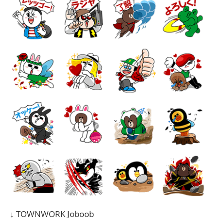
↓ TOWNWORK Joboob