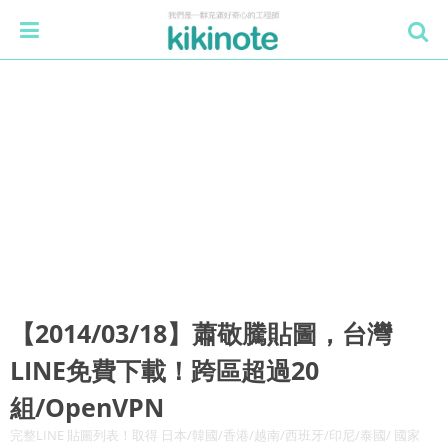
【2014/03/18】蕭敬騰貼圖，台灣
LINE免費下載！跨區超過20
組/OpenVPN
完整LINE 貼圖列表！取得 日本/韓國/香港/越南/西班牙/印尼/泰國/ 國家