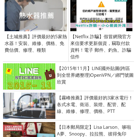
【土城推薦】評價最好的5家熱
【Netflix 詐騙】假冒網飛官方
水器！安裝、維修、價格、免
來信要求更新個資，竊取付款
費估價、修理、種類
資料！電子 郵件、釣魚、詐騙
信件
【2015年11月】LINE國外貼圖(跨區
到全世界總整理)OpenVPN／綁門號圖
欣賞
【霧峰推薦】評價最好的3家水電行！
各式水電、衛浴、裝燈、配管、配
線、維修、修理、價格、PTT
【日本郵局限定】Lisa Larson、哆啦
A夢、Snoopy、拉拉熊、彼得兔印