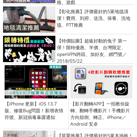
格、遊戲
【彰化推薦】評價最好的5家地毯清
潔！費用、到府、送洗、保養、洗地
毯、PTT推薦
【特價貼圖】超級好動的兔子 第一
彈！限時優惠、半價、台灣限定、
openVPN跨區、加好友、綁門號／
2018/05/22
【iPhone 更新】iOS 13.7
【影片翻轉APP】一招教你旋
版、修復Bug問題！新增表情
轉、翻轉手機影片！手機影片
符號、新冠病毒暴露通知
方向顛倒、轉正、iPhone／
Android 安卓
【苗栗推薦】評價最好的5家木地板！