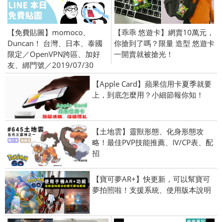
【免費貼圖】momoco、
【乖乖 悠遊卡】網賣10萬元，
Duncan！ 台灣、日本、泰國
你搶到了嗎？限量 造型 悠遊卡
限定／OpenVPN跨區、加好
一開賣就被搶光！
友、綁門號／2019/07/30
【Apple Card】蘋果信用卡夏季就要
上，到底怎麼用？小細節報你知！
【土地雲】靈獸形態、化身形態攻
略！最佳PVP技能推薦、IV/CP表、配
招
【寶可夢AR+】快更新，可以幫寶可
夢拍照啦！支援系統、使用版本說明