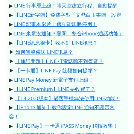
▶
LINE 行事曆上線！聊天室建立行程、自動提醒
▶
【LINE新字體】免費字型「文鼎白玉書體」設定
▶
LINE 記事本影片上傳功能即將停用！
▶
LINE 來電沒通知？關閉「整合iPhone通話功能」
▶
【LINE訊息很卡】收不到 LINE訊息？
▶
如何無聲傳送 LINE訊息？
▶
【通話問題】LINE 打電話聽不到聲音？
▶
【一卡通】LINE Pay 餘額如何提領？
▶
LINE Pay Money 新電子支付上線！
▶
【LINE Premium】LINE 要收費了？
▶
【13.20.0版本】過舊手機無法使用LINE功能！
▶
【iPhone 通知】教你設定LINE 通知不顯示內
容！
▶
【LINE Pay】一卡通 iPASS Money 移轉教學！