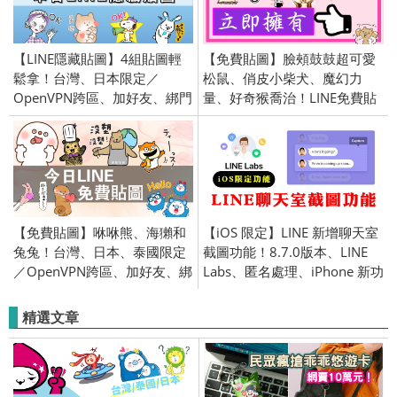
【LINE隱藏貼圖】4組貼圖輕
【免費貼圖】臉頰鼓鼓超可愛
鬆拿！台灣、日本限定／
松鼠、俏皮小柴犬、魔幻力
OpenVPN跨區、加好友、綁門
量、好奇猴喬治！LINE免費貼
號／2024/02/21
圖欣賞！日本、台灣、泰國、
伊朗限定／openVPN跨區、加
好友、綁門號／2015/11/24
【免費貼圖】咻咻熊、海獺和
【iOS 限定】LINE 新增聊天室
兔兔！台灣、日本、泰國限定
截圖功能！8.7.0版本、LINE
／OpenVPN跨區、加好友、綁
Labs、匿名處理、iPhone 新功
門號／2019/04/02
能
精選文章