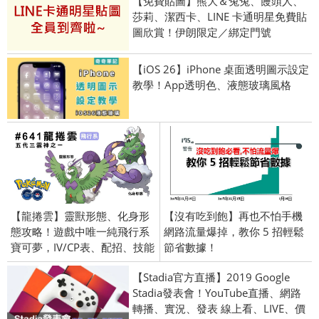
【免費貼圖】熊大＆兔兔、饅頭人、
莎莉、潔西卡、LINE 卡通明星免費貼
圖欣賞！伊朗限定／綁定門號
【iOS 26】iPhone 桌面透明圖示設定
教學！App透明色、液態玻璃風格
【龍捲雲】靈獸形態、化身形
【沒有吃到飽】再也不怕手機
態攻略！遊戲中唯一純飛行系
網路流量爆掉，教你 5 招輕鬆
寶可夢，IV/CP表、配招、技能
節省數據！
【Stadia官方直播】2019 Google
Stadia發表會！YouTube直播、網路
轉播、實況、發表 線上看、LIVE、價