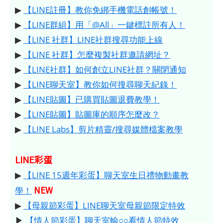
▶
【LINE註冊】教你免綁手機電話創帳號！
▶
【LINE群組】用「@All」一鍵標註所有人！
▶
【LINE 社群】LINE社群搜尋功能上線
▶
【LINE 社群】怎麼複製社群邀請網址？
▶
【LINE社群】如何創立LINE社群？關閉通知
▶
【LINE聊天室】教你如何搜尋聊天紀錄！
▶
【LINE貼圖】已購買貼圖退費教學！
▶
【LINE貼圖】貼圖庫的順序怎麼改？
▶
【LINE Labs】剪片精靈/搜尋媒體檔案教學
LINE彩蛋
▶
【LINE 15週年彩蛋】聊天室生日禮物動畫教
NEW
學！
▶
【母親節彩蛋】LINE聊天室母親節限定特效
▶
【情人節彩蛋】聊天室輸○○看情人節特效