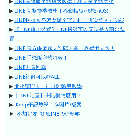
▶
LINE電腦版字體放大教學！聊天室字體太小
▶
LINE 完整換機教學！移動帳號/移機 (iOS)
▶
LINE帳號被盜怎麼辦？官方推「再次登入」功能
▶
【LINE追加裝置】LINE帳號可以同時登入兩台裝
置！
▶
LINE 官方帳號聊天進階方案、收費懶人包！
▶
LINE 手機版字體特效！
▶
LINE貼圖回顧
▶
LINE社群可以@ALL
▶
開小窗聊天！社群討論串教學
▶
【LINE貼圖】拼貼樂怎麼用？
▶
Keep筆記教學！存照片/檔案
▶
不加好友也能LINE PAY轉帳