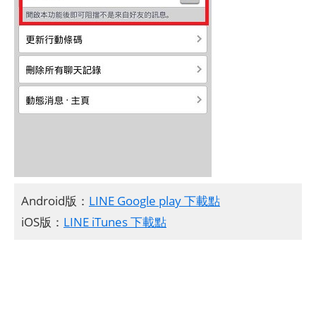
Android版：
LINE Google play 下載點
iOS版：
LINE iTunes 下載點