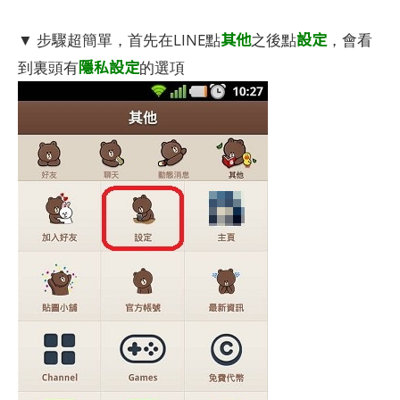
其他
設定
▼ 步驟超簡單，首先在LINE點
之後點
，會看
隱私設定
到裏頭有
的選項