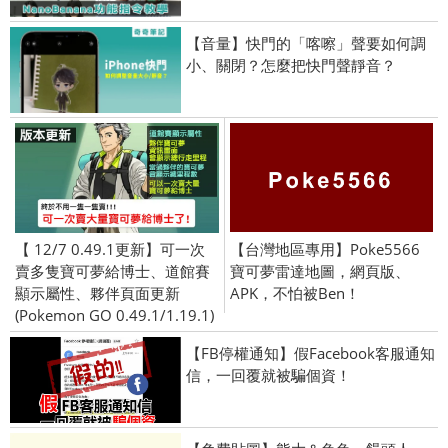
【音量】快門的「喀嚓」聲要如何調
小、關閉？怎麼把快門聲靜音？
【 12/7 0.49.1更新】可一次
【台灣地區專用】Poke5566
賣多隻寶可夢給博士、道館賽
寶可夢雷達地圖，網頁版、
顯示屬性、夥伴頁面更新
APK，不怕被Ben！
(Pokemon GO 0.49.1/1.19.1)
【FB停權通知】假Facebook客服通知
信，一回覆就被騙個資！