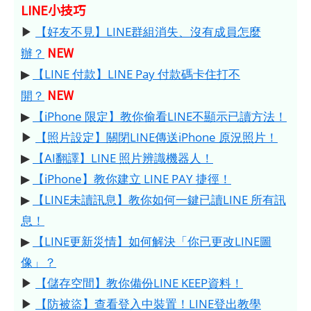
LINE小技巧
▶
【好友不見】LINE群組消失、沒有成員怎麼
NEW
辦？
▶
【LINE 付款】LINE Pay 付款碼卡住打不
NEW
開？
▶
【iPhone 限定】教你偷看LINE不顯示已讀方法！
▶
【照片設定】關閉LINE傳送iPhone 原況照片！
▶
【AI翻譯】LINE 照片辨識機器人！
▶
【iPhone】教你建立 LINE PAY 捷徑！
▶
【LINE未讀訊息】教你如何一鍵已讀LINE 所有訊
息！
▶
【LINE更新災情】如何解決「你已更改LINE圖
像」？
▶
【儲存空間】教你備份LINE KEEP資料！
▶
【防被盜】查看登入中裝置！LINE登出教學