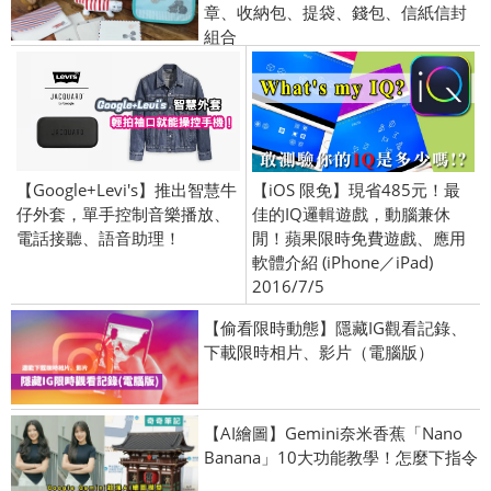
章、收納包、提袋、錢包、信紙信封
組合
【Google+Levi's】推出智慧牛
【iOS 限免】現省485元！最
仔外套，單手控制音樂播放、
佳的IQ邏輯遊戲，動腦兼休
電話接聽、語音助理！
閒！蘋果限時免費遊戲、應用
軟體介紹 (iPhone／iPad)
2016/7/5
【偷看限時動態】隱藏IG觀看記錄、
下載限時相片、影片（電腦版）
【AI繪圖】Gemini奈米香蕉「Nano
Banana」10大功能教學！怎麼下指令