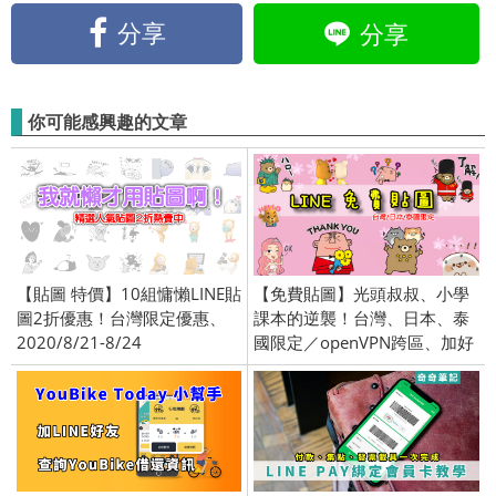
分享
分享
你可能感興趣的文章
【貼圖 特價】10組慵懶LINE貼
【免費貼圖】光頭叔叔、小學
圖2折優惠！台灣限定優惠、
課本的逆襲！台灣、日本、泰
2020/8/21-8/24
國限定／openVPN跨區、加好
友、綁門號／2017/2/7