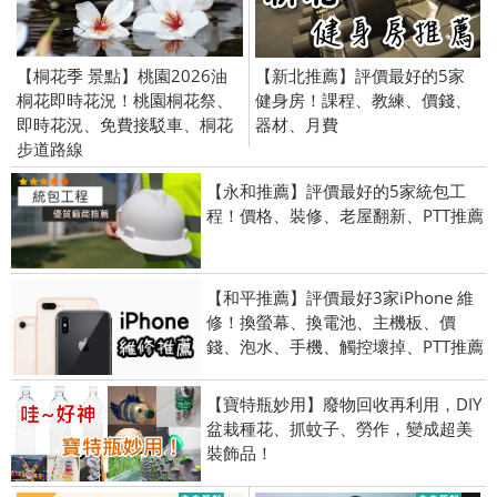
【桐花季 景點】桃園2026油
【新北推薦】評價最好的5家
桐花即時花況！桃園桐花祭、
健身房！課程、教練、價錢、
即時花況、免費接駁車、桐花
器材、月費
步道路線
【永和推薦】評價最好的5家統包工
程！價格、裝修、老屋翻新、PTT推薦
【和平推薦】評價最好3家iPhone 維
修！換螢幕、換電池、主機板、價
錢、泡水、手機、觸控壞掉、PTT推薦
【寶特瓶妙用】廢物回收再利用，DIY
盆栽種花、抓蚊子、勞作，變成超美
裝飾品！