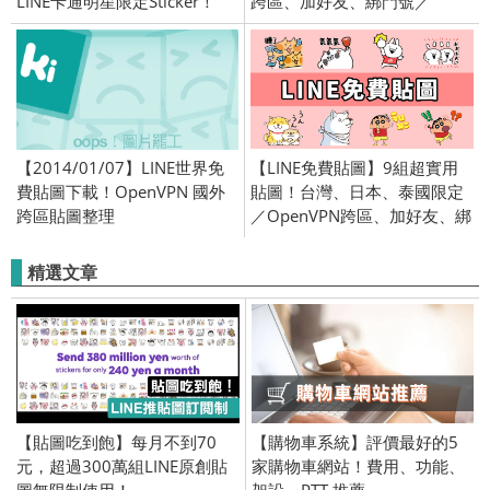
LINE卡通明星限定Sticker！
跨區、加好友、綁門號／
2025/12/24
【2014/01/07】LINE世界免
【LINE免費貼圖】9組超實用
費貼圖下載！OpenVPN 國外
貼圖！台灣、日本、泰國限定
跨區貼圖整理
／OpenVPN跨區、加好友、綁
門號／2024/4/9
精選文章
【貼圖吃到飽】每月不到70
【購物車系統】評價最好的5
元，超過300萬組LINE原創貼
家購物車網站！費用、功能、