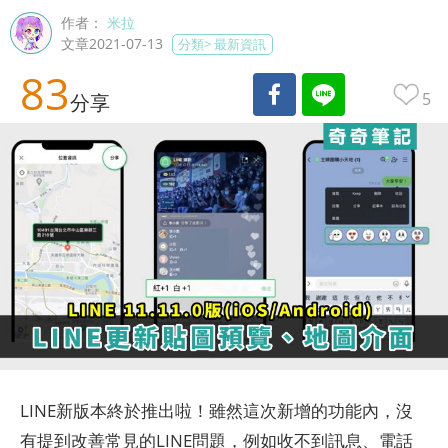
作者：
米拉
文章2021-07-13
分類>
最新資訊
83
5
分享
LINE新版本終於推出啦！雖然這次新增的功能內，沒
有提到改善常見的LINE問題，例如收不到訊息、電話