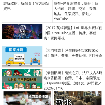
詐騙取財、騙個資！官方網站
露營+跨夜演唱會，嗨翻！藝
資訊
人卡司、時間、交通、票價、
地點、住宿資訊、活動／
YouTube
【2017 英雄聯盟】LoL 世界大賽決戰
中國！YouTube直播、轉播、賽程
表！網路電視
【大同推薦】評價最好的5家搬家公
司！價格、費用、免費估價、PTT推薦
【最新貼圖】鬼滅之刃、法豆皮古&胖
喵米香貼圖！台灣、日本、泰國限定
／OpenVPN跨區、加好友、綁門號／
2020/01/16