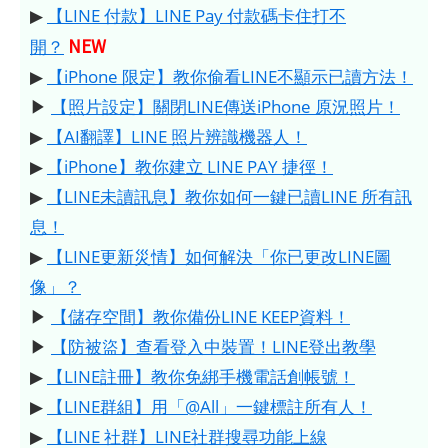
▶
【LINE 付款】LINE Pay 付款碼卡住打不
NEW
開？
▶
【iPhone 限定】教你偷看LINE不顯示已讀方法！
▶
【照片設定】關閉LINE傳送iPhone 原況照片！
▶
【AI翻譯】LINE 照片辨識機器人！
▶
【iPhone】教你建立 LINE PAY 捷徑！
▶
【LINE未讀訊息】教你如何一鍵已讀LINE 所有訊
息！
▶
【LINE更新災情】如何解決「你已更改LINE圖
像」？
▶
【儲存空間】教你備份LINE KEEP資料！
▶
【防被盜】查看登入中裝置！LINE登出教學
▶
【LINE註冊】教你免綁手機電話創帳號！
▶
【LINE群組】用「@All」一鍵標註所有人！
▶
【LINE 社群】LINE社群搜尋功能上線