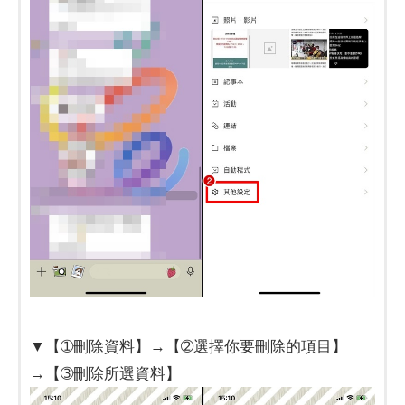
▼【➀刪除資料】→【➁選擇你要刪除的項目】
→【➂刪除所選資料】