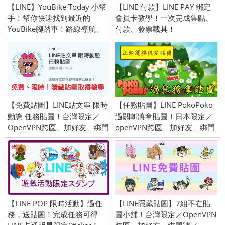
【LINE】YouBike Today 小幫
【LINE 付款】LINE PAY 綁定
手！幫你快速找到最近的
會員卡教學！一次完成集點、
YouBike腳踏車！路線導航、
付款、發票載具！
還車地點、車輛剩餘台數查詢
【免費貼圖】LINE貼文串 限時
【任務貼圖】LINE PokoPoko
動態 任務貼圖！台灣限定／
過關斬將拿貼圖！日本限定／
OpenVPN跨區、加好友、綁門
openVPN跨區、加好友、綁門
號／2019/08/19
號／2015/11/17
【LINE POP 限時活動】過任
【LINE隱藏貼圖】7組不在貼
務，送貼圖！完成任務可得
圖小舖！台灣限定／OpenVPN