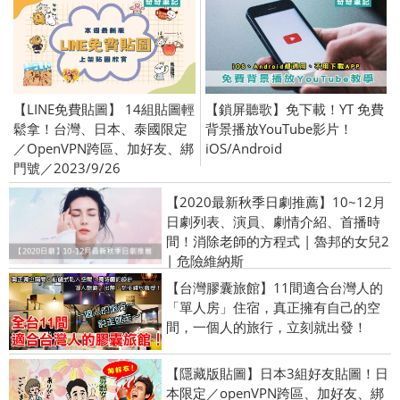
【LINE免費貼圖】 14組貼圖輕
【鎖屏聽歌】免下載！YT 免費
鬆拿！台灣、日本、泰國限定
背景播放YouTube影片！
／OpenVPN跨區、加好友、綁
iOS/Android
門號／2023/9/26
【2020最新秋季日劇推薦】10~12月
日劇列表、演員、劇情介紹、首播時
間！消除老師的方程式 | 魯邦的女兒2
| 危險維納斯
【台灣膠囊旅館】11間適合台灣人的
「單人房」住宿，真正擁有自己的空
間，一個人的旅行，立刻就出發！
【隱藏版貼圖】日本3組好友貼圖！日
本限定／openVPN跨區、加好友、綁