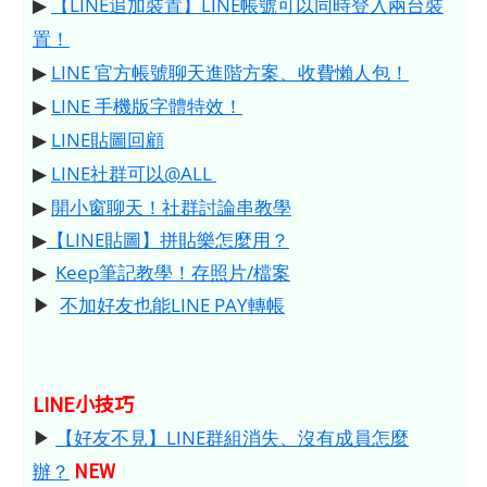
▶
【LINE追加裝置】LINE帳號可以同時登入兩台裝
置！
▶
LINE 官方帳號聊天進階方案、收費懶人包！
▶
LINE 手機版字體特效！
▶
LINE貼圖回顧
▶
LINE社群可以@ALL
▶
開小窗聊天！社群討論串教學
▶
【LINE貼圖】拼貼樂怎麼用？
▶
Keep筆記教學！存照片/檔案
▶
不加好友也能LINE PAY轉帳
LINE小技巧
▶
【好友不見】LINE群組消失、沒有成員怎麼
NEW
辦？