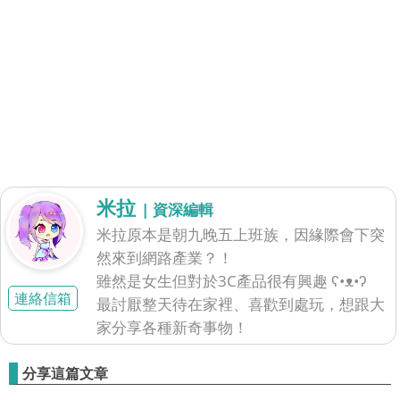
米拉
| 資深編輯
米拉原本是朝九晚五上班族，因緣際會下突
然來到網路產業？！
雖然是女生但對於3C產品很有興趣 ʕ•ᴥ•ʔ
連絡信箱
最討厭整天待在家裡、喜歡到處玩，想跟大
家分享各種新奇事物！
分享這篇文章