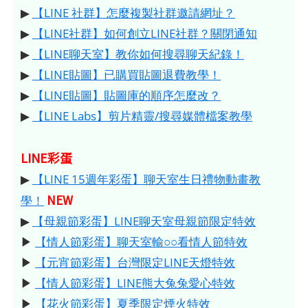
▶
【LINE 社群】怎麼複製社群邀請網址？
▶
【LINE社群】如何創立LINE社群？關閉通知
▶
【LINE聊天室】教你如何搜尋聊天紀錄！
▶
【LINE貼圖】已購買貼圖退費教學！
▶
【LINE貼圖】貼圖庫的順序怎麼改？
▶
【LINE Labs】剪片精靈/搜尋媒體檔案教學
LINE彩蛋
▶
【LINE 15週年彩蛋】聊天室生日禮物動畫教
NEW
學！
▶
【母親節彩蛋】LINE聊天室母親節限定特效
▶
【情人節彩蛋】聊天室輸○○看情人節特效
▶
【元宵節彩蛋】台灣限定LINE天燈特效
▶
【情人節彩蛋】LINE熊大兔兔愛心特效
▶
【花火節彩蛋】夏季限定煙火特效