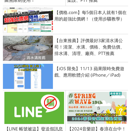
圖無限制使用！
架設、PTT 推薦
【價格.com】每5個日本人就有1個在
用的超強比價網！（使用步驟教學）
【台東推薦】評價最好3家清水溝公
司！清潔、水溝、價格、免費估價、
排水溝、清理、廠商、PTT推薦
【iOS 限免】11/13 蘋果限時免費遊
戲、應用軟體介紹 (iPhone／iPad)
【LINE 帳號被盜】發送假訊息
【2024音樂節】春浪在台中！