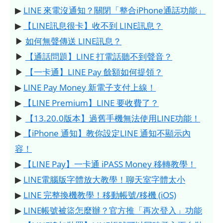
▶
LINE 來電沒通知？關閉「整合iPhone通話功能」
▶
【LINE訊息很卡】收不到 LINE訊息？
▶
如何無聲傳送 LINE訊息？
▶
【通話問題】LINE 打電話聽不到聲音？
▶
【一卡通】LINE Pay 餘額如何提領？
▶
LINE Pay Money 新電子支付上線！
▶
【LINE Premium】LINE 要收費了？
▶
【13.20.0版本】過舊手機無法使用LINE功能！
▶
【iPhone 通知】教你設定LINE 通知不顯示內
容！
▶
【LINE Pay】一卡通 iPASS Money 移轉教學！
▶
LINE電腦版字體放大教學！聊天室字體太小
▶
LINE 完整換機教學！移動帳號/移機 (iOS)
▶
LINE帳號被盜怎麼辦？官方推「再次登入」功能