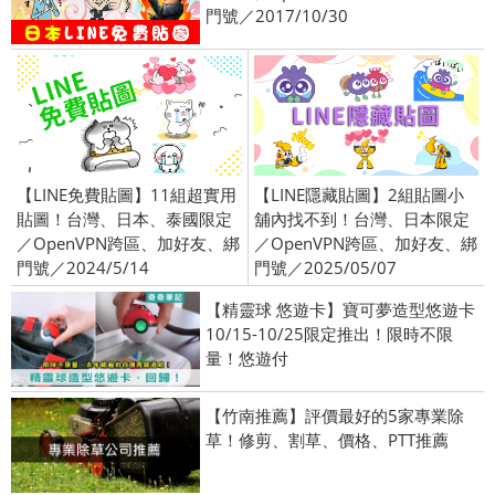
門號／2017/10/30
【LINE免費貼圖】11組超實用
【LINE隱藏貼圖】2組貼圖小
貼圖！台灣、日本、泰國限定
舖內找不到！台灣、日本限定
／OpenVPN跨區、加好友、綁
／OpenVPN跨區、加好友、綁
門號／2024/5/14
門號／2025/05/07
【精靈球 悠遊卡】寶可夢造型悠遊卡
10/15-10/25限定推出！限時不限
量！悠遊付
【竹南推薦】評價最好的5家專業除
草！修剪、割草、價格、PTT推薦