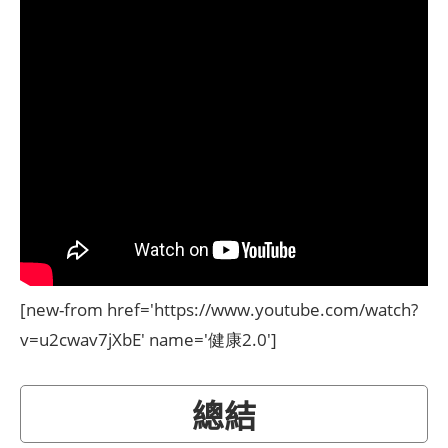
[new-from href='https://www.youtube.com/watch?
v=u2cwav7jXbE' name='健康2.0']
總結