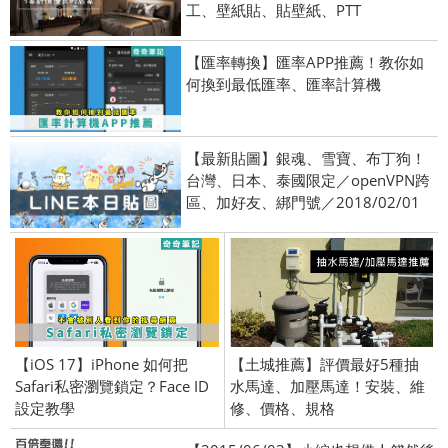
工、壁紙貼、貼壁紙、PTT
【匯率轉換】匯率APP推薦！教你如
何換到最低匯率、匯率計算機
【最新貼圖】銀魂、雪寶、布丁狗！
台灣、日本、泰國限定／openVPN跨
區、加好友、綁門號／2018/02/01
【iOS 17】iPhone 如何把
【土城推薦】評價最好5種抽
Safari私密瀏覽鎖定？Face ID
水馬達、加壓馬達！安裝、維
設定教學
修、價格、規格