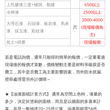
上乳膠漆三度+補洞、裂縫
650以上
冷烤漆
2500以上
2000-4000
大理石漆、石頭漆、板岩漆、馬來
尺
(現場報價為
漆、採玉漆、彩紋漆
主)
批土+研磨
現場報價
若是電話詢價，通常只能得到簡單的報價，一定要看過
現場後的報價才算數，價格變動主要是材料等級跟是否
費工，其中是否費工為主要影響因素，另外防水抓漏、
壁癌處理需另外計價唷～
★【油漆面積計算方式】 通常為空間上色時，漆量的
多少，決定於塗刷的面積，而且是以牆面的多寡來計
算。若是一般地坪20~25坪公寓，油漆面積需*4倍。