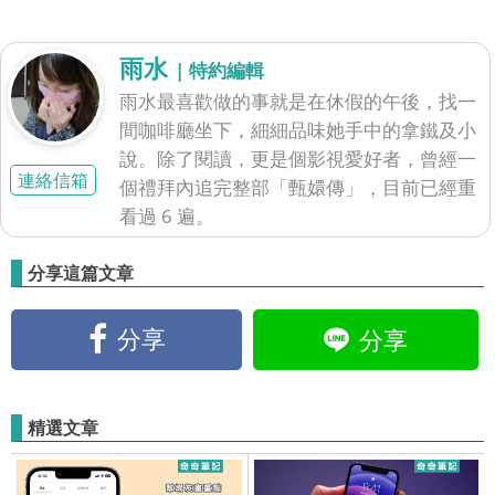
雨水
| 特約編輯
雨水最喜歡做的事就是在休假的午後，找一
間咖啡廳坐下，細細品味她手中的拿鐵及小
說。除了閱讀，更是個影視愛好者，曾經一
連絡信箱
個禮拜內追完整部「甄嬛傳」，目前已經重
看過 6 遍。
分享這篇文章
分享
分享
精選文章