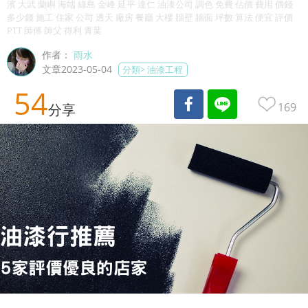
濱 大武 蘭嶼 海端 綠島 金峰 延平 達仁 油漆公司 調色 免費 估價 費用 價錢
多少錢 施工 住家 公司 透天 廠房 餐廳 大樓 牆壁 牆面 坪數 算法 便宜 評價
PTT 師傅 師父 得利 青葉
作者：
雨水
文章2023-05-04
分類>
油漆工程
54
169
分享