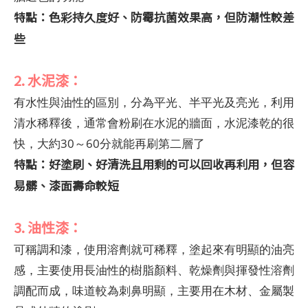
特點：色彩持久度好、防霉抗菌效果高，但防潮性較差
些
2. 水泥漆：
有水性與油性的區別，分為平光、半平光及亮光，利用
清水稀釋後，通常會粉刷在水泥的牆面，水泥漆乾的很
快，大約30～60分就能再刷第二層了
特點：好塗刷、好清洗且用剩的可以回收再利用，但容
易髒、漆面壽命較短
3. 油性漆：
可稱調和漆，使用溶劑就可稀釋，塗起來有明顯的油亮
感，主要使用長油性的樹脂顏料、乾燥劑與揮發性溶劑
調配而成，味道較為刺鼻明顯，主要用在木材、金屬製