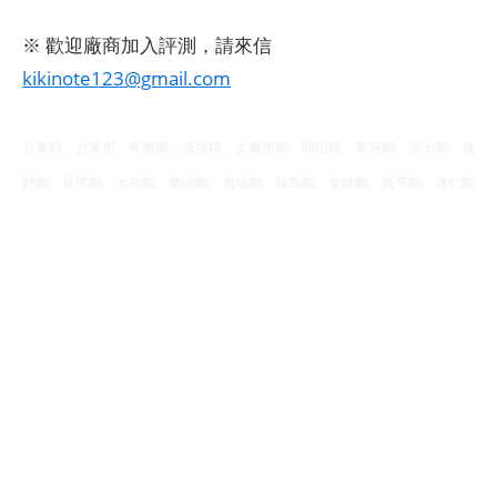
※ 歡迎廠商加入評測，請來信
kikinote123@gmail.com
台東縣、台東市、卑南鄉、成功鎮、太麻里鄉、關山鎮、東河鄉、池上鄉、鹿
野鄉、長濱鄉、大武鄉、蘭嶼鄉、海端鄉、綠島鄉、金峰鄉、延平鄉、達仁鄉