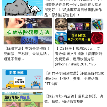
用畫作送你最後一程，願你在天堂過
得更好！LINE插畫家每日繪畫貼圖作
品！原創精彩連載中！
【除膠方法】有效去除殘膠！
【iOS 限免】現省565元，文
雙面膠、三秒膠、去除貼紙，
青必備 圖文生成器！蘋果限時
通通不留痕～
免費遊戲、應用軟體介紹
(iPhone／iPad) 2016/1/6
【新竹科學園區推薦】評價最好的5家
搬家公司！價格、費用、免費估價、
PTT推薦
【旅行青蛙-商店篇】道具全翻譯、功
效、抽獎、物品購買攻略