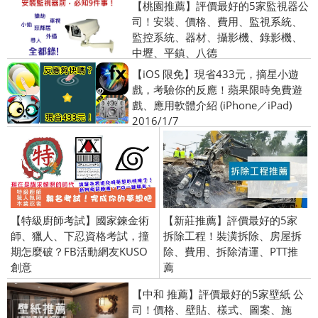
【桃園推薦】評價最好的5家監視器公
司！安裝、價格、費用、監視系統、
監控系統、器材、攝影機、錄影機、
中壢、平鎮、八德
【iOS 限免】現省433元，摘星小遊
戲，考驗你的反應！蘋果限時免費遊
戲、應用軟體介紹 (iPhone／iPad)
2016/1/7
【特級廚師考試】國家鍊金術
【新莊推薦】評價最好的5家
師、獵人、下忍資格考試，撞
拆除工程！裝潢拆除、房屋拆
期怎麼破？FB活動網友KUSO
除、費用、拆除清運、PTT推
創意
薦
【中和 推薦】評價最好的5家壁紙 公
司！價格、壁貼、樣式、圖案、施