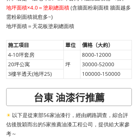
地坪面積×4.0＝塗刷總面積
(含牆面粉刷面積 牆面越多
需粉刷面積就愈多~)
地坪面積＝天花板塗刷總面積
施工項目
單位
價格（大約）
4-10坪套房
8000-12000
20坪公寓
坪
30000-52000
3樓半透天(地坪25)
100000-150000
台東 油漆行推薦
☀
以下是從東部56家油漆行，經由網路調查，綜合評
估後脫穎而出的5家推薦油漆工程公司，提供給大家參
考～