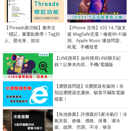
【Threads新功能】脆串文
【iPhone 災情】iOS 14.7版支
「標記」畫重點教學！Tag別
援 MagSafe充電！修復Wi-Fi漏
人、螢光筆、箭頭
洞、Apple Music 播放問題、
耗電、手機發燙
【LINE搜尋】如何搜尋LINE聊天紀
錄？記事本內容、手機/電腦版
【瀏覽器問題】IE瀏覽器有漏洞！非
預設瀏覽器也遭殃、駭客可竊取電腦
檔案！
【魚池推薦】評價最好5家冷氣行！冷
氣安裝、維修、價格、保養、灌冷
媒、故障、空調、不冷、噪音