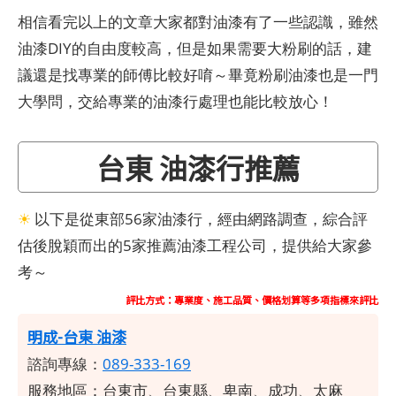
相信看完以上的文章大家都對油漆有了一些認識，雖然
油漆DIY的自由度較高，但是如果需要大粉刷的話，建
議還是找專業的師傅比較好唷～畢竟粉刷油漆也是一門
大學問，交給專業的油漆行處理也能比較放心！
台東 油漆行推薦
☀
以下是從東部56家油漆行，經由網路調查，綜合評
估後脫穎而出的5家推薦油漆工程公司，提供給大家參
考～
評比方式：專業度、施工品質、價格划算等多項指標來評比
明成-台東
油漆
諮詢專線：
089-333-169
服務地區：
台東市、台東縣、卑南、成功、太麻