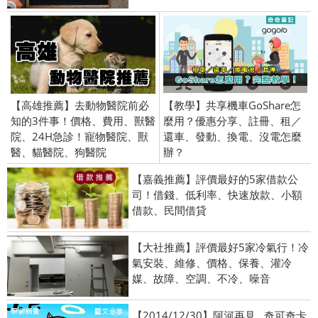
【高雄推薦】去動物醫院前必
【教學】共享機車GoShare怎
知的3件事！價格、費用、獸醫
麼用？優惠分享、註冊、租／
院、24H急診！寵物醫院、獸
還車、發動、換電、沒電怎麼
醫、貓醫院、狗醫院
辦？
【嘉義推薦】評價最好的5家借款公
司！借錢、低利率、快速放款、小額
借款、民間借貸
【大社推薦】評價最好5家冷氣行！冷
氣安裝、維修、價格、保養、灌冷
媒、故障、空調、不冷、噪音
【2014/12/30】阿河再見...奇可奇卡