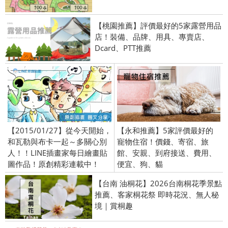
【桃園推薦】評價最好的5家露營用品
店！裝備、品牌、用具、專賣店、
Dcard、PTT推薦
【2015/01/27】從今天開始，
【永和推薦】5家評價最好的
和瓦勒與布卡一起～多關心別
寵物住宿！價錢、寄宿、旅
人！！LINE插畫家每日繪畫貼
館、安親、到府接送、費用、
圖作品！原創精彩連載中！
便宜、狗、貓
【台南 油桐花】2026台南桐花季景點
推薦、客家桐花祭 即時花況、無人秘
境｜賞桐趣