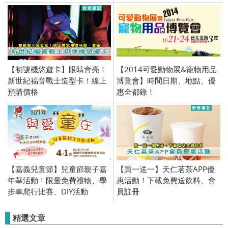
【初號機悠遊卡】眼睛會亮！
【2014可愛動物展&寵物用品
新世紀福音戰士造型卡！線上
博覽會】時間日期、地點、優
預購價格
惠全都錄！
【嘉義兒童節】兒童節親子嘉
【買一送一】天仁茗茶APP優
年華活動！限量免費禮物、學
惠活動！下載免費送飲料、會
步車爬行比賽、DIY活動
員註冊
精選文章