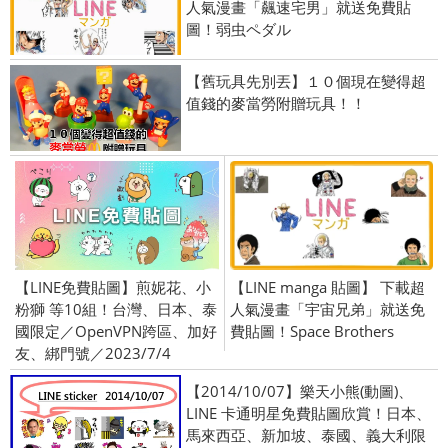
人氣漫畫「飆速宅男」就送免費貼
圖！弱虫ペダル
【舊玩具先別丟】１０個現在變得超
值錢的麥當勞附贈玩具！！
【LINE免費貼圖】煎妮花、小
【LINE manga 貼圖】 下載超
粉獅 等10組！台灣、日本、泰
人氣漫畫「宇宙兄弟」就送免
國限定／OpenVPN跨區、加好
費貼圖！Space Brothers
友、綁門號／2023/7/4
【2014/10/07】樂天小熊(動圖)、
LINE 卡通明星免費貼圖欣賞！日本、
馬來西亞、新加坡、泰國、義大利限