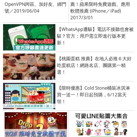
OpenVPN跨區、加好友、綁門
薦！蘋果限時免費遊戲、應用
號／2019/06/04
軟體推薦 (iPhone／iPad)
2017/3/01
【WhatsApp遭駭】電話不接聽也會被
駭？官方：用戶需立即進行版本更
新！
【桃園蛋糕 推薦】在地人必推６大好
吃蛋糕店！網路名店、團購第一精
選！
【限時優惠】Cold Stone桶裝冰淇淋
買一送一！即日起預購，6/12當天
領！