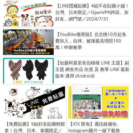
【LINE隱藏貼圖】4組不在貼圖小舖！
台灣、日本限定／OpenVPN跨區、加
好友、綁門號／2024/7/31
【YouBike傷害險】北北桃10月起免
費加入，自摔、被撞最高理賠100
萬！申辦教學
【短腿柯基里長伯椪椪 LINE 主題】副
主題 網友作品 欣賞 及 教學 LINE 最新
版本 適用 (Android)
【免費貼圖】9組好友貼圖輕鬆
【iOS 限免】通訊錄備份、
拿！台灣、日本、泰國限定／
Instagram圖片一鍵下載推