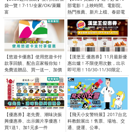
袋一覽！7-11/全家/OK/萊爾
部電影！上映時間、電影院、
富
熱門推薦、新片上檔、春節電
影推薦、經典國片
【悠遊卡優惠】使用悠遊卡付
【漢堡王 優惠券】11月最新優
款享回饋、配合店家報你知！
惠出爐！不限使用次數，出示
免費送贈品、買一送一、加價
即可用！10/30-11/30限定、
購
五折、PTT
【優惠券】老先覺、潮味決振
【飛天小女警特展】2017台北
興優惠券、出示圖片享優惠！
科教館展出！售票、場地、交
買1送1、加1元多一件
通、捷運、公車。