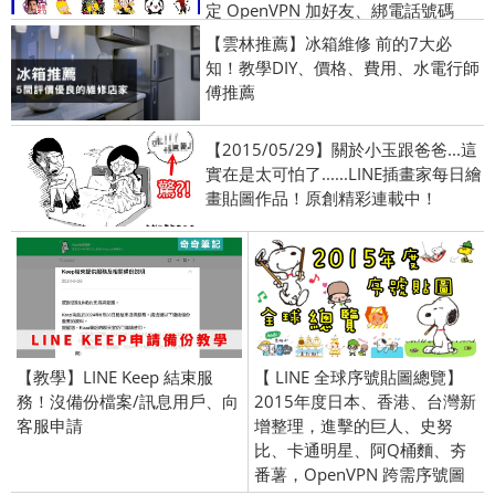
定 OpenVPN 加好友、綁電話號碼
【雲林推薦】冰箱維修 前的7大必
知！教學DIY、價格、費用、水電行師
傅推薦
【2015/05/29】關於小玉跟爸爸...這
實在是太可怕了......LINE插畫家每日繪
畫貼圖作品！原創精彩連載中！
【教學】LINE Keep 結束服
【 LINE 全球序號貼圖總覽】
務！沒備份檔案/訊息用戶、向
2015年度日本、香港、台灣新
客服申請
增整理，進擊的巨人、史努
比、卡通明星、阿Q桶麵、夯
番薯，OpenVPN 跨需序號圖