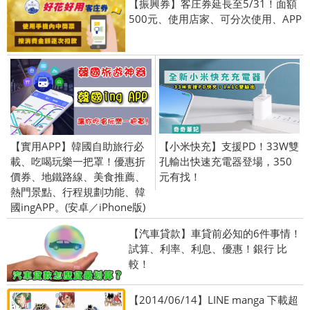
【振興券】客庄券延長至5/31！面額
500元、使用店家、可分次使用、APP
【實用APP】韓國自助旅行必
【小米快充】支援PD！33W雙
載、吃喝玩樂一把罩！優惠折
孔輸出快速充電器登場，350
價券、地鐵路線、美食推薦、
元有找！
熱門景點、行程規劃功能、韓
國ingAPP。(安卓／iPhone版)
【汽車貸款】車貸前必知的6件事情！
試算、利率、利息、優惠！銀行 比
較！
【2014/06/14】LINE manga 下載超