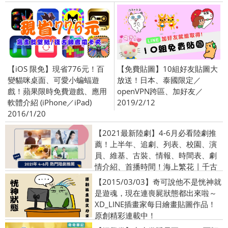
【iOS 限免】現省776元！百
【免費貼圖】10組好友貼圖大
變貓咪桌面、可愛小蝙蝠遊
放送！日本、泰國限定／
戲！蘋果限時免費遊戲、應用
openVPN跨區、加好友／
軟體介紹 (iPhone／iPad)
2019/2/12
2016/1/20
【2021最新陸劇】4-6月必看陸劇推
薦！上半年、追劇、列表、校園、演
員、維基、古裝、情報、時間表、劇
情介紹、首播時間！海上繁花 | 千古
玦塵 | 驪歌行
【2015/03/03】奇可說他不是恍神就
是遊魂，現在連喪屍狀態都出來啦～
XD_LINE插畫家每日繪畫貼圖作品！
原創精彩連載中！