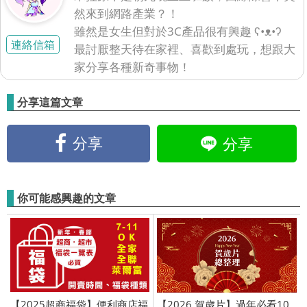
然來到網路產業？！
雖然是女生但對於3C產品很有興趣 ʕ•ᴥ•ʔ
連絡信箱
最討厭整天待在家裡、喜歡到處玩，想跟大
家分享各種新奇事物！
分享這篇文章
分享
分享
你可能感興趣的文章
【2025超商福袋】便利商店福
【2026 賀歲片】過年必看10