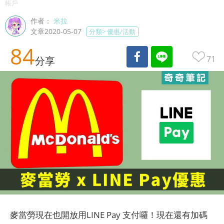
帳戶
作者：
米拉
文章2020-05-07
分類>
優惠/活動
84
71
分享
麥當勞現在也開放用LINE Pay 支付囉！現在還有加碼