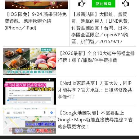
【iOS 限免】9/24 蘋果限時免
【最新貼圖】大眼蛙、蛋黃
費遊戲、應用軟體介紹
哥、進擊的巨人！LINE免費、
(iPhone／iPad)
付費貼圖欣賞！台灣、日本、
泰國全區限定／openVPN跨
區、綁門號／2015/9/17
【2026最新】全台10大端午節禮盒排
行榜！粽子/甜點/伴手禮推薦
【Netflix家庭共享】方案大改，同IP
才能共享？官方承認：日後將修改共
享條件！
【Google地圖功能】不需要貼上
Google Maps就能直接搜尋路線？省
略步驟更方便！