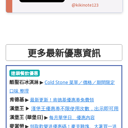
@kikinote123
更多最新優惠資訊
連鎖餐飲優惠
酷聖石冰淇淋
▶
Cold Stone 菜單／價格／期間限定
口味 整理
肯德基
▶
最新更新！肯德基優惠券免費領
漢堡王
▶
漢堡王優惠券不限使用次數，出示即可用
漢堡王 (華堡日)
▶
每月華堡日、優惠內容
麥當勞
▶
領取歡樂送優惠碼！麥克雞塊、大薯買一送