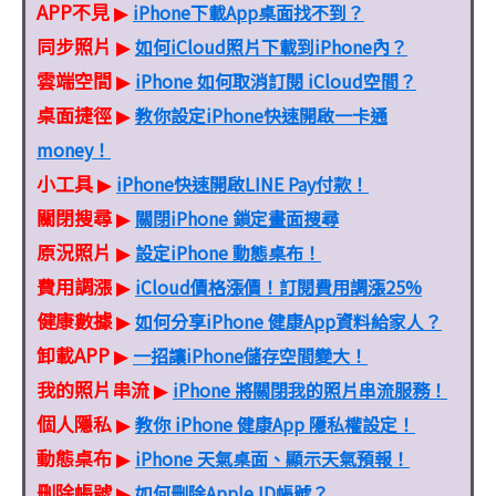
APP不見
iPhone下載App桌面找不到？
▶
同步照片
如何iCloud照片下載到iPhone內？
▶
雲端空間
iPhone 如何取消訂閱 iCloud空間？
▶
桌面捷徑
教你設定iPhone快速開啟一卡通
▶
money！
小工具
iPhone快速開啟LINE Pay付款！
▶
關閉搜尋
關閉iPhone 鎖定畫面搜尋
▶
原況照片
設定iPhone 動態桌布！
▶
費用調漲
iCloud價格漲價！訂閱費用調漲25%
▶
健康數據
如何分享iPhone 健康App資料給家人？
▶
卸載APP
一招讓iPhone儲存空間變大！
▶
我的照片串流
iPhone 將關閉我的照片串流服務！
▶
個人隱私
教你 iPhone 健康App 隱私權設定！
▶
動態桌布
iPhone 天氣桌面、顯示天氣預報！
▶
刪除帳號
如何刪除Apple ID帳號？
▶