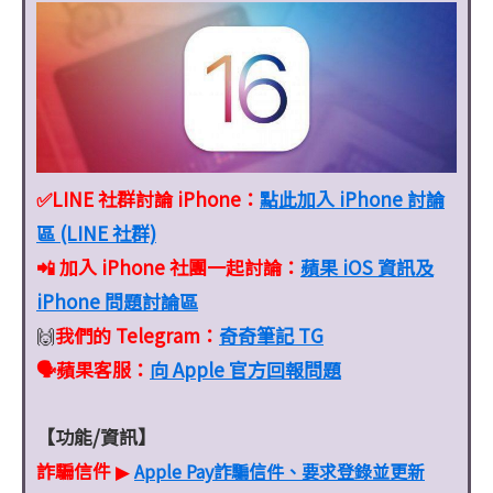
✅LINE 社群討論 iPhone：
點此加入 iPhone 討論
區 (LINE 社群)
📲 加入 iPhone 社團一起討論：
蘋果 iOS 資訊及
iPhone 問題討論區
我們的 Telegram：
奇奇筆記 TG
🙌
🗣️蘋果客服
：
向 Apple 官方回報問題
【功能/資訊】
詐騙信件
Apple Pay詐騙信件、要求登錄並更新
▶