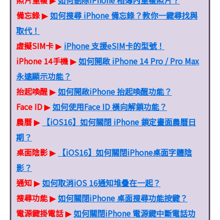
▶
備忘錄
如何搜尋 iPhone 備忘錄？教你一鍵尋找與
▶
取代！
虛擬SIM卡
iPhone 支援eSIM卡的型號！
▶
iPhone 14手機
如何開啟 iPhone 14 Pro / Pro Max
▶
永遠顯示功能？
抬起喚醒
如何開啟iPhone 抬起喚醒功能？
▶
Face ID
如何使用Face ID 橫向解鎖功能？
▶
農曆
【iOS16】如何關閉 iPhone 鎖定畫面農曆日
▶
期？
桌面陰影
【iOS16】如何關閉iPhone桌面字體陰
▶
影？
通知
如何取消iOS 16通知堆疊在一起？
▶
搜尋功能
如何關閉iPhone 桌面搜尋功能按鍵？
▶
電源鍵掛電話
如何關閉iPhone 電源鍵中斷電話功
▶