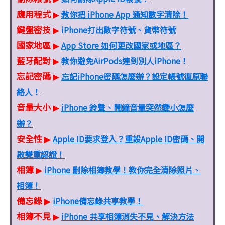
應用程式
教你把 iPhone App 通知數字清除！
▶
鍵盤密技
iPhone打出數字符號、貨幣符號
▶
國家地區
App Store 如何更改國家或地區？
▶
藍牙配對
教你避免AirPods連到別人iPhone！
▶
忘記密碼
忘記iPhone密碼怎麼辦？設定帳號復原聯
▶
絡人！
音量大小
iPhone 鈴聲、鬧鐘音量突然變小怎麼
▶
辦？
安全性
Apple ID要求登入？重設Apple ID密碼、開
▶
啟雙重認證！
相簿
iPhone 刪除相簿教學！教你完全清除照片、
▶
相簿！
備忘錄
iPhone備忘錄共享教學！
▶
相簿不見
iPhone 共享相簿消失不見、解決方法
▶