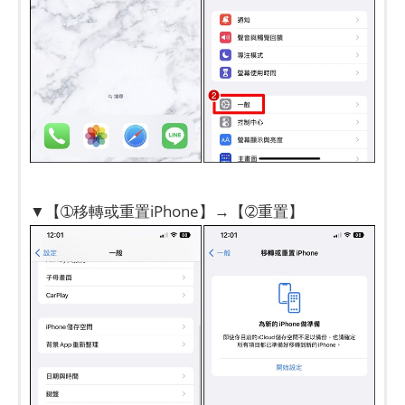
▼【➀移轉或重置iPhone】→【➁重置】