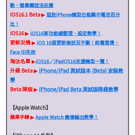
動、螢幕觸控沒反應
iOS16.1 Beta
這些iPhone機型也能顯示電池百分
▶
比！
iOS16
iOS16新功能總整理、設定教學！
▶
更新災情
iOS 16版更新後狀況不斷！耗電發燙、
▶
Face ID失效
淘汰名單
iOS16／iPadOS16支援機型一覽！
▶
升級 Beta
iPhone/iPad 測試版本 (Beta) 安裝教
▶
學
Beta 降版
iPhone/iPad Beta 測試版降級教學
▶
【Apple Watch】
蘋果手錶
Apple Watch 鏡像輸出教學！
▶