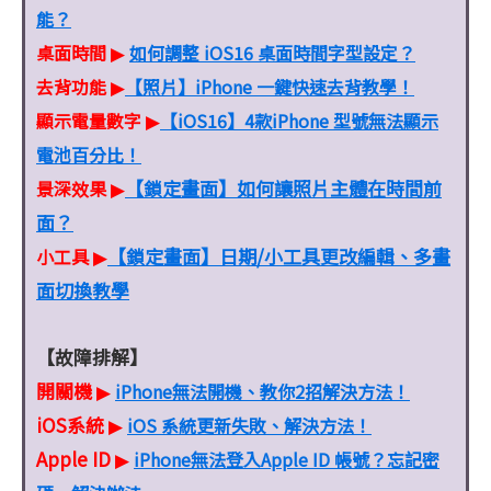
能？
桌面時間
如何調整 iOS16 桌面時間字型設定？
▶
去背功能
【照片】iPhone 一鍵快速去背教學！
▶
顯示電量數字
【iOS16】4款iPhone 型號無法顯示
▶
電池百分比！
【鎖定畫面】如何讓照片主體在時間前
景深效果
▶
面？
【鎖定畫面】日期/小工具更改編輯、多畫
小工具
▶
面切換教學
【故障排解】
開關機
iPhone無法開機、教你2招解決方法！
▶
iOS系統
iOS 系統更新失敗、解決方法！
▶
Apple ID
iPhone無法登入Apple ID 帳號？忘記密
▶