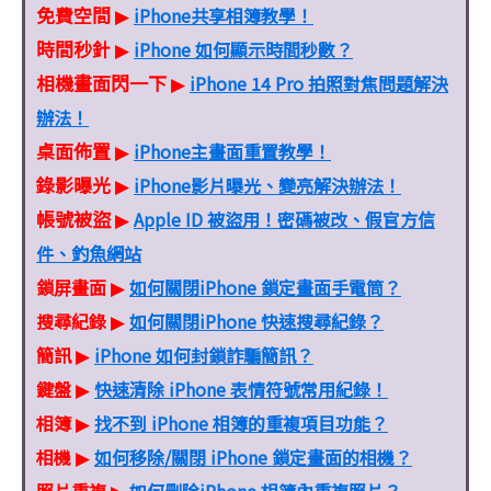
免費空間
iPhone共享相簿教學！
▶
時間秒針
iPhone 如何顯示時間秒數？
▶
相機畫面閃一下
iPhone 14 Pro 拍照對焦問題解決
▶
辦法！
桌面佈置
iPhone主畫面重置教學！
▶
錄影曝光
iPhone影片曝光、變亮解決辦法！
▶
帳號被盜
Apple ID 被盜用！密碼被改、假官方信
▶
件、釣魚網站
鎖屏畫面
如何關閉iPhone 鎖定畫面手電筒？
▶
搜尋紀錄
如何關閉iPhone 快速搜尋紀錄？
▶
簡訊
iPhone 如何封鎖詐騙簡訊？
▶
鍵盤
快速清除 iPhone 表情符號常用紀錄！
▶
相簿
找不到 iPhone 相簿的重複項目功能？
▶
相機
如何移除/關閉 iPhone 鎖定畫面的相機？
▶
照片重複
如何刪除iPhone 相簿內重複照片？