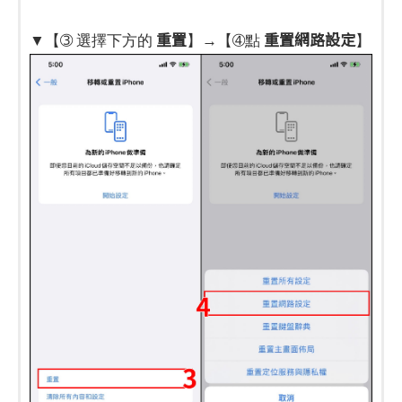
重置
重置網路設定
▼【➂ 選擇下方的
】→【➃點
】