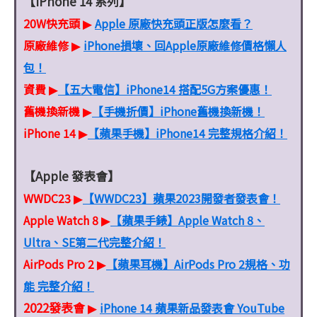
【iPhone 14 系列】
20W快充頭
Apple 原廠快充頭正版怎麼看？
▶
原廠維修
iPhone損壞、回Apple原廠維修價格懶人
▶
包！
資費
【五大電信】iPhone14 搭配5G方案優惠！
▶
舊機換新機
【手機折價】iPhone舊機換新機！
▶
iPhone 14
【蘋果手機】iPhone14 完整規格介紹！
▶
【Apple 發表會】
WWDC23
【WWDC23】蘋果2023開發者發表會！
▶
Apple Watch 8
【蘋果手錶】Apple Watch 8、
▶
Ultra、SE第二代完整介紹！
AirPods Pro 2
【蘋果耳機】AirPods Pro 2規格、功
▶
能 完整介紹！
2022發表會
iPhone 14 蘋果新品發表會 YouTube
▶