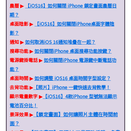
農曆
【iOS16】如何關閉 iPhone 鎖定畫面農曆日
▶
期？
桌面陰影
【iOS16】如何關閉iPhone桌面字體陰
▶
影？
通知
如何取消iOS 16通知堆疊在一起？
▶
搜尋功能
如何關閉iPhone 桌面搜尋功能按鍵？
▶
電源鍵掛電話
如何關閉iPhone 電源鍵中斷電話功
▶
能？
桌面時間
如何調整 iOS16 桌面時間字型設定？
▶
去背功能
【照片】iPhone 一鍵快速去背教學！
▶
顯示電量數字
【iOS16】4款iPhone 型號無法顯示
▶
電池百分比！
【鎖定畫面】如何讓照片主體在時間前
景深效果
▶
面？