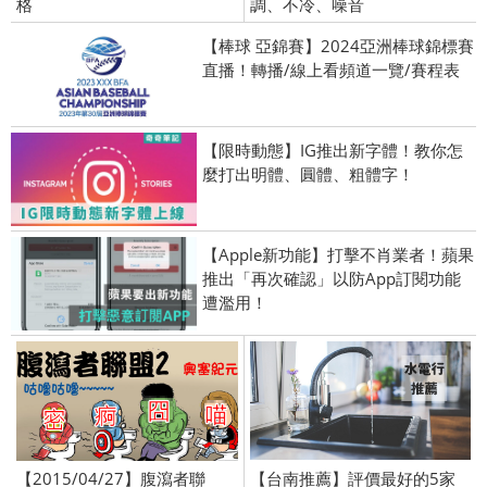
格
調、不冷、噪音
【棒球 亞錦賽】2024亞洲棒球錦標賽
直播！轉播/線上看頻道一覽/賽程表
【限時動態】IG推出新字體！教你怎
麼打出明體、圓體、粗體字！
【Apple新功能】打擊不肖業者！蘋果
推出「再次確認」以防App訂閱功能
遭濫用！
【2015/04/27】腹瀉者聯
【台南推薦】評價最好的5家