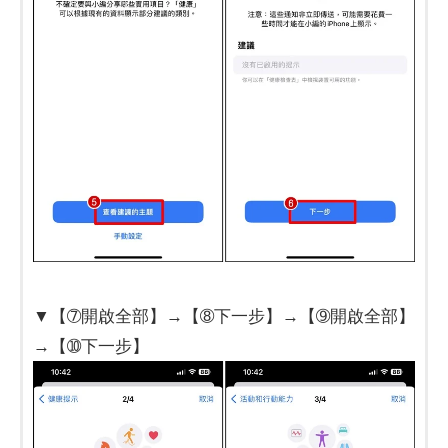
▼【➆開啟全部】→【➇下一步】→【➈開啟全部】
→【➉下一步】