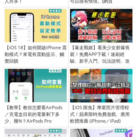
人共享！
可以很有情境。(網頁
版/iOS/Android)
【iOS 18】如何開啟iPhone 震
【暴走戰姬】看美少女射爆喪
動模式？來電有震動提示、觸
屍！免費APP下載！速刷經
覺回饋
驗、新手入門、玩法說明、攻
略彙整持續更新~
(Android/iOS)
【教學】教你怎麼看AirPods
【iOS 限免】專業照片管理程
／充電盒目前的電量剩下多
式！蘋果限時免費遊戲、應用
少、幾%？AirPods Pro
軟體推薦 (iPhone／iPad)
2016/9/12