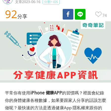
文章2023-06-16
分類>
iOS
92
74
分享
iPhone 健康APP
平常你有使用
的習慣嗎？裡面會紀錄
你的身體健康各種數據，如果要跟家人分享的話該怎麼
做呢？最快速的方法是透過健康App 隱私權來跟你的