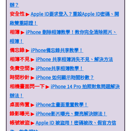
辦？
安全性
Apple ID要求登入？重設Apple ID密碼、開
▶
啟雙重認證！
相簿
iPhone 刪除相簿教學！教你完全清除照片、
▶
相簿！
備忘錄
iPhone備忘錄共享教學！
▶
相簿不見
iPhone 共享相簿消失不見、解決方法
▶
免費空間
iPhone共享相簿教學！
▶
時間秒針
iPhone 如何顯示時間秒數？
▶
相機畫面閃一下
iPhone 14 Pro 拍照對焦問題解決
▶
辦法！
桌面佈置
iPhone主畫面重置教學！
▶
錄影曝光
iPhone影片曝光、變亮解決辦法！
▶
帳號被盜
Apple ID 被盜用！密碼被改、假官方信
▶