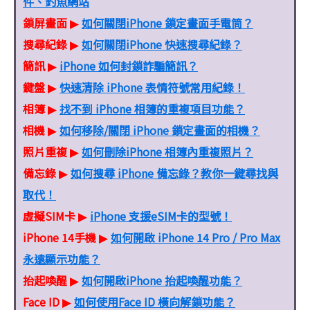
件、釣魚網站
鎖屏畫面
如何關閉iPhone 鎖定畫面手電筒？
▶
搜尋紀錄
如何關閉iPhone 快速搜尋紀錄？
▶
簡訊
iPhone 如何封鎖詐騙簡訊？
▶
鍵盤
快速清除 iPhone 表情符號常用紀錄！
▶
相簿
找不到 iPhone 相簿的重複項目功能？
▶
相機
如何移除/關閉 iPhone 鎖定畫面的相機？
▶
照片重複
如何刪除iPhone 相簿內重複照片？
▶
備忘錄
如何搜尋 iPhone 備忘錄？教你一鍵尋找與
▶
取代！
虛擬SIM卡
iPhone 支援eSIM卡的型號！
▶
iPhone 14手機
如何開啟 iPhone 14 Pro / Pro Max
▶
永遠顯示功能？
抬起喚醒
如何開啟iPhone 抬起喚醒功能？
▶
Face ID
如何使用Face ID 橫向解鎖功能？
▶