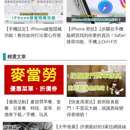
【手機設定】iPhone鍵盤隱藏
【iPhone 密技】2步驟在手機
功能！教你如何打出愛心符號
版網頁找到你要的資訊！Safari
搜尋功能、手機上Ctrl+F方
法、iPad網頁搜尋功能
精選文章
【優惠活動】麥當勞早餐、套
【快速清潔法】廁所除臭竅
餐、兒童餐、時段、菜單、折
門！不需花大錢，就讓異味變
價券下載／手機、玩具
得香噴噴！
【大甲推薦】評價最好的3家拉網路線