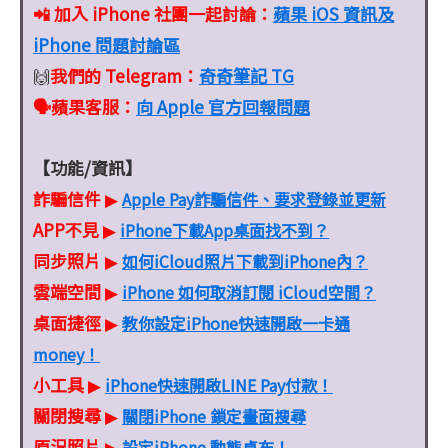
📲 加入 iPhone 社團一起討論：
蘋果 iOS 資訊及
iPhone 問題討論區
我們的 Telegram：
奇奇筆記 TG
🙌
🗣️蘋果客服
：
向 Apple 官方回報問題
【功能/資訊】
詐騙信件
Apple Pay詐騙信件、要求登錄並更新
▶
APP不見
iPhone下載App桌面找不到？
▶
同步照片
如何iCloud照片下載到iPhone內？
▶
雲端空間
iPhone 如何取消訂閱 iCloud空間？
▶
桌面捷徑
教你設定iPhone快速開啟一卡通
▶
money！
小工具
iPhone快速開啟LINE Pay付款！
▶
關閉搜尋
關閉iPhone 鎖定畫面搜尋
▶
原況照片
設定iPhone 動態桌布！
▶