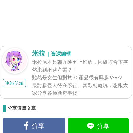
米拉
| 資深編輯
米拉原本是朝九晚五上班族，因緣際會下突
然來到網路產業？！
雖然是女生但對於3C產品很有興趣 ʕ•ᴥ•ʔ
連絡信箱
最討厭整天待在家裡、喜歡到處玩，想跟大
家分享各種新奇事物！
分享這篇文章
分享
分享