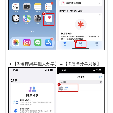
▼【➂選擇與其他人分享】→【➃選擇分享對象】