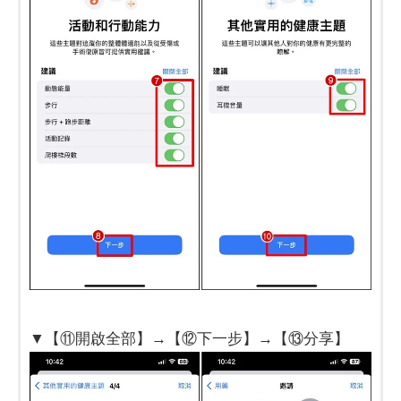
▼【⑪開啟全部】→【⑫下一步】→【⑬分享】