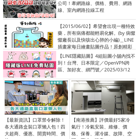
公司！牽網路線、價格、費用、網路
線、室內網路拉線工程
【2015/06/02】希望會出現一種特效
藥，所有病痛都能輕易化解。(by 病懨
懨廠長以及快咳出心肺的小編)＿LINE
插畫家每日繪畫貼圖作品！原創精彩
連載中！
【LINE隱藏貼圖】4組貼圖小舖內找不
到！台灣、日本限定／OpenVPN跨
區、加好友、綁門號／2025/03/12
【最新資訊】口罩禁令解除！
【南港推薦】評價最好5家冷
各大通路盒裝口罩懶人包！四
氣行！冷氣安裝、維修、價
大超商、優惠、開賣時間、價
格、保養、灌冷媒、故障、空