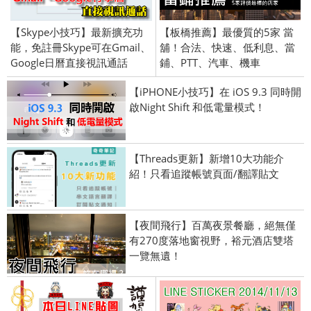
【Skype小技巧】最新擴充功
【板橋推薦】最優質的5家 當
能，免註冊Skype可在Gmail、
舖！合法、快速、低利息、當
Google日曆直接視訊通話
鋪、PTT、汽車、機車
【iPHONE小技巧】在 iOS 9.3 同時開
啟Night Shift 和低電量模式！
【Threads更新】新增10大功能介
紹！只看追蹤帳號頁面/翻譯貼文
【夜間飛行】百萬夜景餐廳，絕無僅
有270度落地窗視野，裕元酒店雙塔
一覽無遺！