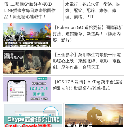
盟......那個GY臉好有梗XD＿
水電行！各式水電、衛浴、裝
LINE插畫家每日繪畫貼圖作
燈、配管、配線、維修、修
品！原創精彩連載中！
理、價格、PTT
【Pokemon GO 道館更新】團體戰新
打法、道館徽章、新道具！（詳細內
容、影片）
【三金影帝】吳朋奉生前最後一部電
影暖心上映！東經北緯、電影、電視
劇、歷年作品、台語天王
【iOS 17.5 災情】AirTag 跨平台追蹤
偵測功能！動態桌布/維修模式