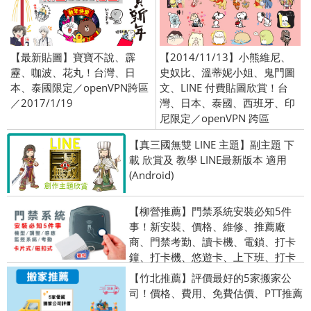
【最新貼圖】寶寶不說、霹
【2014/11/13】小熊維尼、
靂、咖波、花丸！台灣、日
史奴比、溫蒂妮小姐、鬼門圖
本、泰國限定／openVPN跨區
文、LINE 付費貼圖欣賞！台
／2017/1/19
灣、日本、泰國、西班牙、印
尼限定／openVPN 跨區
【真三國無雙 LINE 主題】副主題 下
載 欣賞及 教學 LINE最新版本 適用
(Android)
【柳營推薦】門禁系統安裝必知5件
事！新安裝、價格、維修、推薦廠
商、門禁考勤、讀卡機、電鎖、打卡
鐘、打卡機、悠遊卡、上下班、打卡
【竹北推薦】評價最好的5家搬家公
司！價格、費用、免費估價、PTT推薦