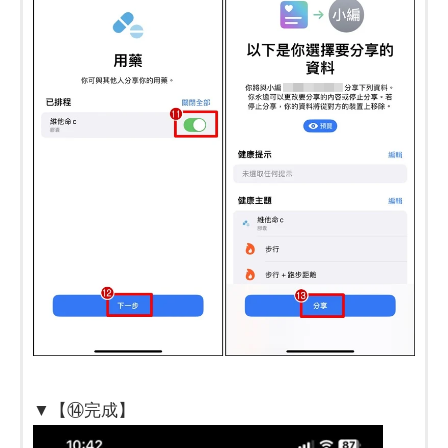
▼【⑭完成】