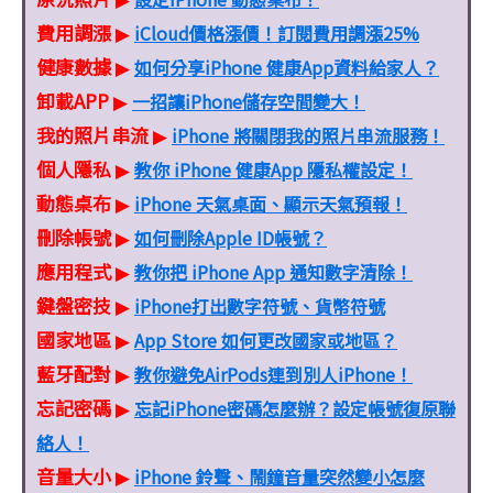
費用調漲
iCloud價格漲價！訂閱費用調漲25%
▶
健康數據
如何分享iPhone 健康App資料給家人？
▶
卸載APP
一招讓iPhone儲存空間變大！
▶
我的照片串流
iPhone 將關閉我的照片串流服務！
▶
個人隱私
教你 iPhone 健康App 隱私權設定！
▶
動態桌布
iPhone 天氣桌面、顯示天氣預報！
▶
刪除帳號
如何刪除Apple ID帳號？
▶
應用程式
教你把 iPhone App 通知數字清除！
▶
鍵盤密技
iPhone打出數字符號、貨幣符號
▶
國家地區
App Store 如何更改國家或地區？
▶
藍牙配對
教你避免AirPods連到別人iPhone！
▶
忘記密碼
忘記iPhone密碼怎麼辦？設定帳號復原聯
▶
絡人！
音量大小
iPhone 鈴聲、鬧鐘音量突然變小怎麼
▶