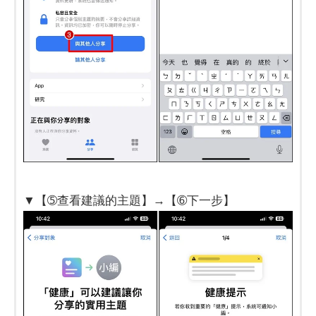
▼【➄查看建議的主題】→【➅下一步】