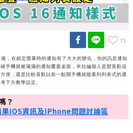
73
統之後，在鎖定螢幕時的通知有了大大的變化，你的訊息通知
觸碰手機就被滿滿的通知覆蓋桌面，米拉編個人是蠻喜歡這
不方便，還是比較喜歡以前一點開手機就能看到列表式的通
參考下方教學設定。
訊嗎？
蘋果iOS資訊及iPhone問題討論區