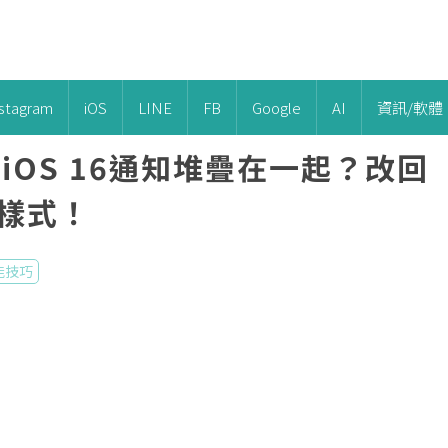
nstagram
iOS
LINE
FB
Google
AI
資訊/軟體
消iOS 16通知堆疊在一起？改回
態樣式！
能技巧