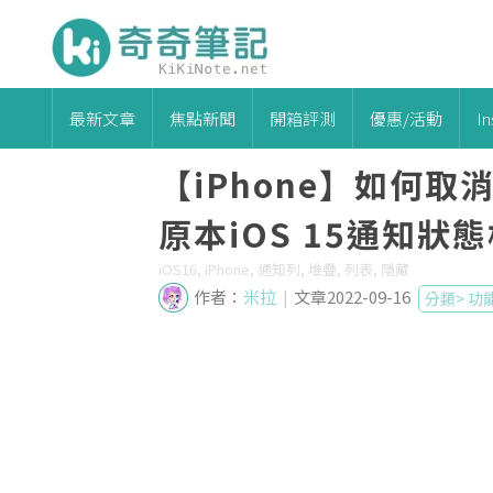
最新文章
焦點新聞
開箱評測
優惠/活動
I
【iPhone】如何取
原本iOS 15通知狀
iOS16, iPhone, 通知列, 堆疊, 列表, 隱藏
作者：
米拉
|
文章2022-09-16
分類>
功