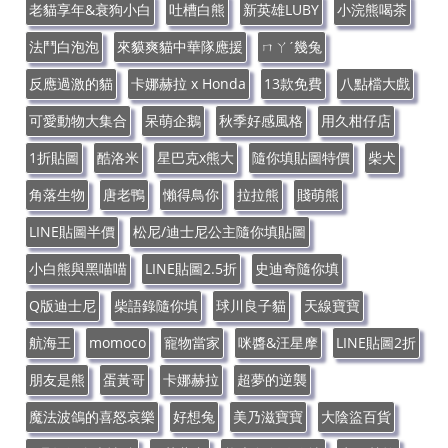
老貓享年&衰狗小白
吐槽白熊
新英雄LUBY
小浣熊喝茶
法鬥白泡泡
來貘爽貓中華隊應援
ㄇㄚˊ幾兔
反應過激的貓
卡娜赫拉 x Honda
13款免費
八點檔大戲
可愛動物大集合
呆萌企鵝
秋季好感風格
用久柑仔店
1折貼圖
酷洛米
星巴克x熊大
隨你填貼圖特價
柴犬
角落生物
唐老鴨
懶得鳥你
拉拉熊
賤萌熊
LINE貼圖半價
松尼/迪士尼公主隨你填貼圖
小白熊與黑喵喵
LINE貼圖2.5折
史迪奇隨你填
Q版迪士尼
柴語錄隨你填
球川良子貓
天線寶寶
航海王
momoco
寵物當家
咪醬&汪星摩
LINE貼圖2折
朋友是熊
蛋黃哥
卡娜赫拉
超夢的逆襲
魔法波鴿的喜怒哀樂
好想兔
美乃滋寶寶
大陰盜百貨