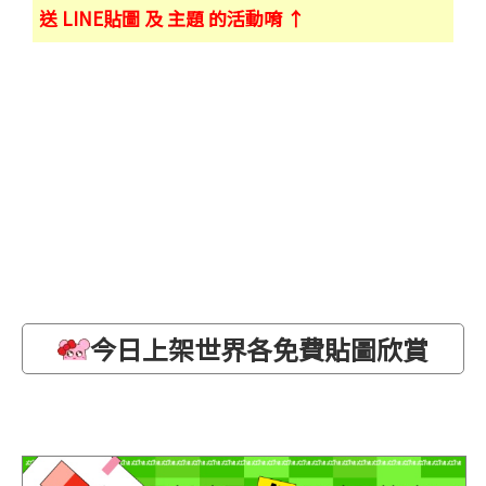
送 LINE貼圖 及 主題 的活動唷 ↑
今日上架世界各免費貼圖欣賞