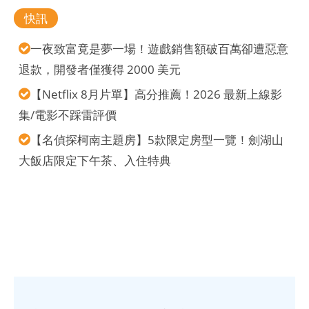
快訊
一夜致富竟是夢一場！遊戲銷售額破百萬卻遭惡意
退款，開發者僅獲得 2000 美元
【Netflix 8月片單】高分推薦！2026 最新上線影
集/電影不踩雷評價
【名偵探柯南主題房】5款限定房型一覽！劍湖山
大飯店限定下午茶、入住特典