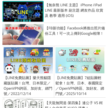
【無奈熊 LINE 主題】 iPhone /iPad
LINE 最新版本 副主題 網友作品 欣賞
及 教學 適用 (iOS)
【FB新功能】Facebook將推出照片備
份工具！可一次上傳到Google相簿！
【LINE免費貼圖】樂天熊貓隱
【LINE免費貼圖】7組貼圖輕
藏版貼圖！台灣、日本限定／
鬆拿！台灣、日本、泰國限定
OpenVPN跨區、加好友、綁門
／OpenVPN跨區、加好友、綁
號／2022/12/14
門號／2025/10/14
【天龍無間道-第四集】連公子 VS 柯
屁！台北市長 KUSO 漫畫！