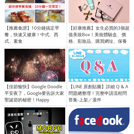
【推薦食譜】10分鐘搞定早
【好康推薦】女生必買的3個超
餐，快速又健康！中式、西
值美妝Box！美妝體驗盒、價
式、素食
格、彩妝品、購買網址、保養
品
【佳節愉快】Google Doodle
【LINE 原創貼圖】詳細 Q & A
平安夜了，Google要告訴大家
問題總整理！完整申請流程問
聖誕節的秘密！Happy
答集-上架／退件
Holiday!