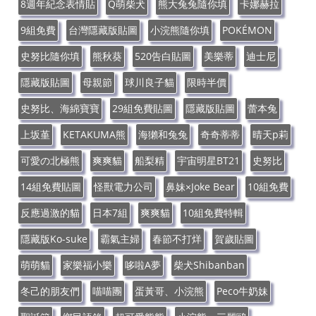
8週年紀念表情貼
Q萌柴犬
熊大兔兔隨你填
卡娜赫拉
9組免費
台灣隱藏版貼圖
小浣熊隨你填
POKÉMON
史努比隨你填
熊秋葵
520告白貼圖
美樂蒂
迪士尼
隱藏版貼圖
母親節
球川良子貓
限時半價
史努比、海綿寶寶
29組免費貼圖
隱藏版貼圖
蕾本兔
上坂堇
KETAKUMA熊
海獺和兔兔
奇奇蒂蒂
晴天p莉
可愛の北極熊
爽爽貓
船梨精
宇宙明星BT21
史努比
14組免費貼圖
怪獸電力公司
鼻妹×Joke Bear
10組免費
反應過激的貓
日本7組
爽爽貓
10組免費特輯
隱藏版Ko-suke
霸氣主婦
春節不打烊
賀歲貼圖
萌萌貓
家樂福小樂
哆啦A夢
柴犬Shibanban
冬己的朋友們
喵喵團
蛋黃哥、小浣熊
Peco牛奶妹