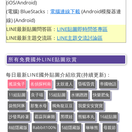
(iOS/Android)
(電腦) BlueStacks：
電腦連線下載
(Android模擬器連
線) (Android)
LINE最新貼圖問答區：
LINE貼圖即時問答專區
LINE最新主題交流區：
LINE主題交流討論區
所有免費國外LINE貼圖欣賞
每日最新LINE國外貼圖介紹欣賞(持續更新)：
搖滾兔子
名偵探柯南
太鼓達人
昏呱昏貴
帝國物語
11組貼圖
良子喵
15組貼圖
水獺蹭蹭
快樂肥兔
袋熊阿豚
那隻水母
獨角龍豆豆
我愛安安寶寶
沙發馬鈴薯
霸蒜與麻雞
黑噗娃
熊貓本丸
16組貼圖
8組隱藏版
Rabbit100%
5組隱藏版
咻咻熊
母親節