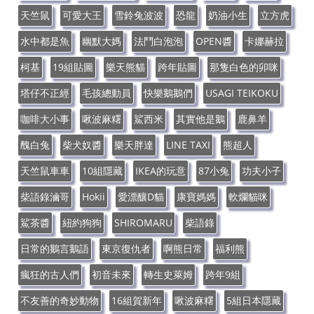
天竺鼠
可愛大王
雪鈴兔波波
恐龍
奶油小生
立方虎
水中都是魚
幽默大媽
法鬥白泡泡
OPEN醬
卡娜赫拉
柯基
19組貼圖
樂天熊貓
跨年貼圖
那隻白色的卯咪
塔仔不正經
毛孩總動員
快樂鵝鵝們
USAGI TEIKOKU
咖啡大小事
啾波麻糬
鯊西米
其實他是鵝
鹿鼻羊
醜白兔
柴犬奴醬
樂天胖達
LINE TAXI
熊超人
天竺鼠車車
10組隱藏
IKEA的玩意
87小兔
功夫小子
柴語錄滷哥
Hokii
愛漂釀D貓
康寶媽媽
軟爛貓咪
鯊茶醬
紐約狗狗
SHIROMARU
柴語錄
日常的鵝言鵝語
東京復仇者
啊熊日常
福利熊
瘋狂的古人們
初音未來
轉生史萊姆
跨年9組
不友善的奇妙動物
16組賀新年
啾波麻糬
5組日本隱藏