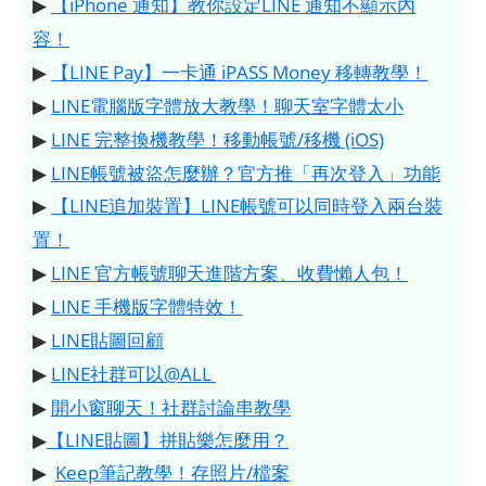
▶
【iPhone 通知】教你設定LINE 通知不顯示內
容！
▶
【LINE Pay】一卡通 iPASS Money 移轉教學！
▶
LINE電腦版字體放大教學！聊天室字體太小
▶
LINE 完整換機教學！移動帳號/移機 (iOS)
▶
LINE帳號被盜怎麼辦？官方推「再次登入」功能
▶
【LINE追加裝置】LINE帳號可以同時登入兩台裝
置！
▶
LINE 官方帳號聊天進階方案、收費懶人包！
▶
LINE 手機版字體特效！
▶
LINE貼圖回顧
▶
LINE社群可以@ALL
▶
開小窗聊天！社群討論串教學
▶
【LINE貼圖】拼貼樂怎麼用？
▶
Keep筆記教學！存照片/檔案