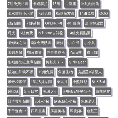
7組免費貼圖
卡娜赫拉
15組
古露露
吃到飽阿飽
水水喵與小水喵
7組免費
動物萌友會
14組免費
QOO
2折貼圖
卡娜赫拉
OPEN小將
4折優惠
唐老鴨黛西
巧虎
6組免費
PChome吉祥物
14組免費貼圖
懶懶貓之助
6款免費貼圖
柴寶
小白熊
小小兵
懶懶倉鼠
郵政寶寶
怪奇事物所
Yuru熊
賓士貓
衛福部防疫宣導貼圖
柯基犬卡卡
Girly Bear
貓如山和狗不動
15組免費
角落生物
夯話題×喵星人
米奇和夥伴
13組3折貼圖
栗鼠丼
小熊維尼
柴犬Bui
啾啾妹
某人日常
鬼滅之刃
美樂蒂&雙星仙子
白熊黑貓
日本賀年貼圖
安心小豬
飲茶點心小豬
兔兔超人
千千進食中
四月畫畫
霹靂英雄
深夜J客
遊戲王