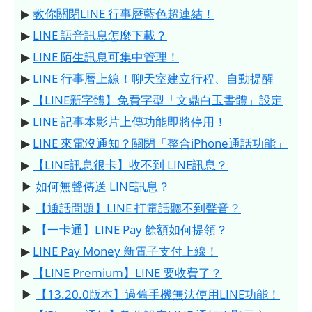
▶
教你關閉LINE 行事曆藍色超連結！
▶
LINE 語音訊息怎麼下載？
▶
LINE 陌生訊息可集中管理！
▶
LINE 行事曆上線！聊天室建立行程、自動提醒
▶
【LINE新字體】免費字型「文鼎白玉書體」設定
▶
LINE 記事本影片上傳功能即將停用！
▶
LINE 來電沒通知？關閉「整合iPhone通話功能」
▶
【LINE訊息很卡】收不到 LINE訊息？
▶
如何無聲傳送 LINE訊息？
▶
【通話問題】LINE 打電話聽不到聲音？
▶
【一卡通】LINE Pay 餘額如何提領？
▶
LINE Pay Money 新電子支付上線！
▶
【LINE Premium】LINE 要收費了？
▶
【13.20.0版本】過舊手機無法使用LINE功能！