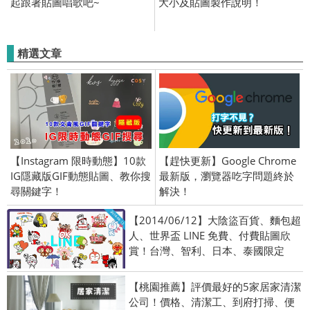
起跟著貼圖唱歌吧~
大小及貼圖製作說明！
精選文章
【Instagram 限時動態】10款
【趕快更新】Google Chrome
IG隱藏版GIF動態貼圖、教你搜
最新版，瀏覽器吃字問題終於
尋關鍵字！
解決！
【2014/06/12】大陰盜百貨、麵包超
人、世界盃 LINE 免費、付費貼圖欣
賞！台灣、智利、日本、泰國限定
【桃園推薦】評價最好的5家居家清潔
公司！價格、清潔工、到府打掃、便