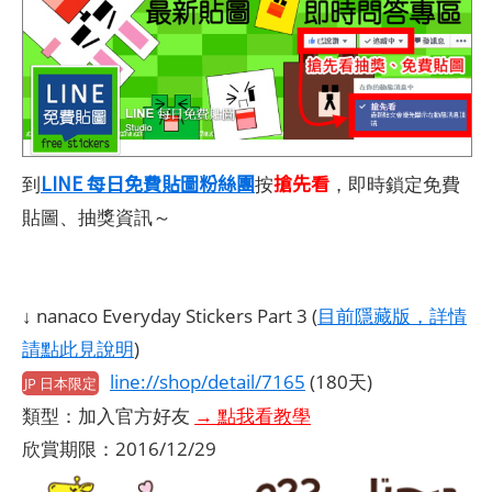
LINE 每日免費貼圖粉絲團
搶先看
到
按
，即時鎖定免費
貼圖、抽獎資訊～
↓ nanaco Everyday Stickers Part 3 (
目前隱藏版，詳情
請點此見說明
)
line://shop/detail/7165
(180天)
JP 日本限定
類型：加入官方好友
→ 點我看教學
欣賞期限：2016/12/29