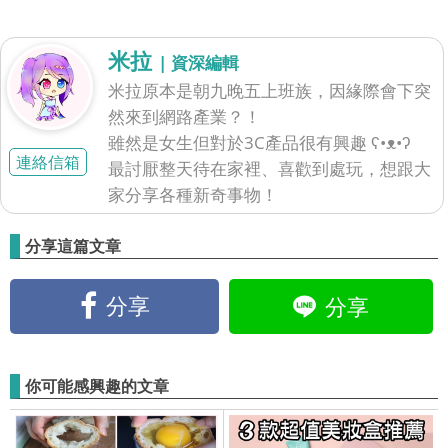
米拉
| 資深編輯
米拉原本是朝九晚五上班族，因緣際會下突
然來到網路產業？！
雖然是女生但對於3C產品很有興趣 ʕ•ᴥ•ʔ
連絡信箱
最討厭整天待在家裡、喜歡到處玩，想跟大
家分享各種新奇事物！
分享這篇文章
分享
分享
你可能感興趣的文章