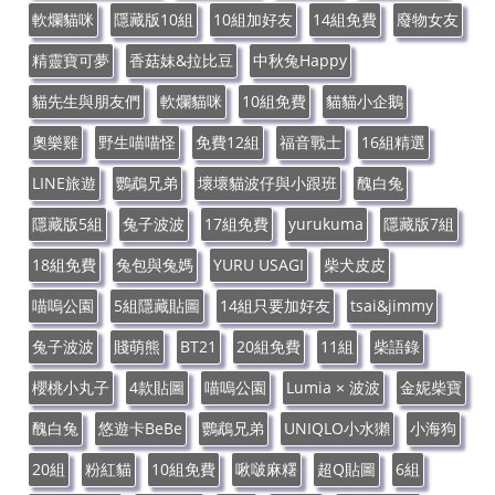
軟爛貓咪
隱藏版10組
10組加好友
14組免費
廢物女友
精靈寶可夢
香菇妹&拉比豆
中秋兔Happy
貓先生與朋友們
軟爛貓咪
10組免費
貓貓小企鵝
奧樂雞
野生喵喵怪
免費12組
福音戰士
16組精選
LINE旅遊
鸚鵡兄弟
壞壞貓波仔與小跟班
醜白兔
隱藏版5組
兔子波波
17組免費
yurukuma
隱藏版7組
18組免費
兔包與兔媽
YURU USAGI
柴犬皮皮
喵嗚公園
5組隱藏貼圖
14組只要加好友
tsai&jimmy
兔子波波
賤萌熊
BT21
20組免費
11組
柴語錄
櫻桃小丸子
4款貼圖
喵嗚公園
Lumia × 波波
金妮柴寶
醜白兔
悠遊卡BeBe
鸚鵡兄弟
UNIQLO小水獺
小海狗
20組
粉紅貓
10組免費
啾啵麻糬
超Q貼圖
6組