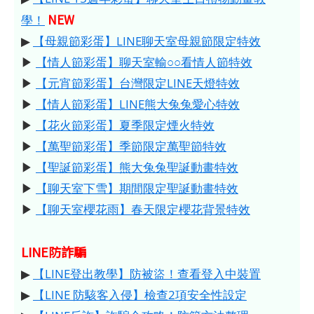
NEW
學！
▶
【母親節彩蛋】LINE聊天室母親節限定特效
▶
【情人節彩蛋】聊天室輸○○看情人節特效
▶
【元宵節彩蛋】台灣限定LINE天燈特效
▶
【情人節彩蛋】LINE熊大兔兔愛心特效
▶
【花火節彩蛋】夏季限定煙火特效
▶
【萬聖節彩蛋】季節限定萬聖節特效
▶
【聖誕節彩蛋】熊大兔兔聖誕動畫特效
▶
【聊天室下雪】期間限定聖誕動畫特效
▶
【聊天室櫻花雨】春天限定櫻花背景特效
LINE防詐騙
▶
【LINE登出教學】防被盜！查看登入中裝置
▶
【LINE 防駭客入侵】檢查2項安全性設定