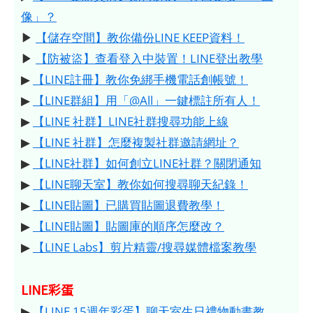
像」？
▶
【儲存空間】教你備份LINE KEEP資料！
▶
【防被盜】查看登入中裝置！LINE登出教學
▶
【LINE註冊】教你免綁手機電話創帳號！
▶
【LINE群組】用「@All」一鍵標註所有人！
▶
【LINE 社群】LINE社群搜尋功能上線
▶
【LINE 社群】怎麼複製社群邀請網址？
▶
【LINE社群】如何創立LINE社群？關閉通知
▶
【LINE聊天室】教你如何搜尋聊天紀錄！
▶
【LINE貼圖】已購買貼圖退費教學！
▶
【LINE貼圖】貼圖庫的順序怎麼改？
▶
【LINE Labs】剪片精靈/搜尋媒體檔案教學
LINE彩蛋
▶
【LINE 15週年彩蛋】聊天室生日禮物動畫教