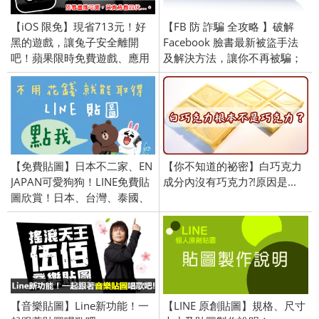
【iOS 限免】現省713元！好
【FB 防 詐騙 全攻略 】破解
黑的遊戲，讓兔子安全離開
Facebook 臉書最新被盜手法
吧！蘋果限時免費遊戲、應用
及解決方法，讓你不再被騙；
軟體介紹 (iPhone／iPad)
持續更新詐騙技巧
2016/4/15
【免費貼圖】日本不二家、EN
【你不知道的祕密】白巧克力
JAPAN可愛狗狗！LINE免費貼
成分內沒有巧克力?!原因是...
圖欣賞！日本、台灣、泰國、
印尼限定／openVPN跨區、加
好友、綁門號／2016/6/20
【音樂貼圖】Line新功能！一
【LINE 原創貼圖】規格、尺寸