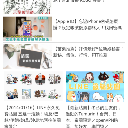
【Apple ID】忘記iPhone密碼怎麼
辦？設定帳號復原聯絡人！找回密碼
【苗栗推薦】評價最好5位新娘秘書！
新秘、價位、行情、PTT推薦
【2014/01/16】LINE 永久免
【最新貼圖】冬己的朋友們，
費貼圖 五選一活動！埃及/巴
過動的Tumurin！台灣、日
林/伊朗/約旦/沙烏地阿拉伯國
本、泰國限定／openVPN跨
家限定
區、加好友、綁門號／