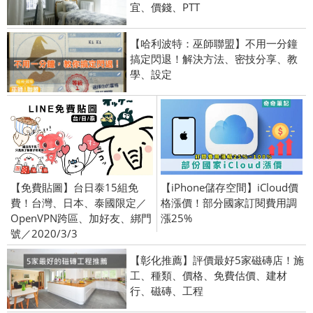
宜、價錢、PTT
【哈利波特：巫師聯盟】不用一分鐘
搞定閃退！解決方法、密技分享、教
學、設定
【免費貼圖】台日泰15組免
【iPhone儲存空間】iCloud價
費！台灣、日本、泰國限定／
格漲價！部分國家訂閱費用調
OpenVPN跨區、加好友、綁門
漲25%
號／2020/3/3
【彰化推薦】評價最好5家磁磚店！施
工、種類、價格、免費估價、建材
行、磁磚、工程