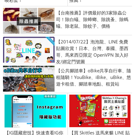
【台南推薦】評價最好的3家除蟲公
司！除白蟻、除蟑螂、除跳蚤、除螞
蟻、除老鼠、除蚊子、價格
【2014/07/22】泡泡龍、LINE 免費
貼圖欣賞！日本、台灣、泰國、墨西
哥、馬來西亞限定 OpenVPN 加入好
友/綁定門號圖
【公共腳踏車】oBike共享自行車、隨
租隨騎！YouBike、iBike、uBike、悠
遊卡租借、腳踏車地點、租賃站
【IG隱藏密技】快速查看IG你
【買 Skittles 送馬來貘 LINE 貼