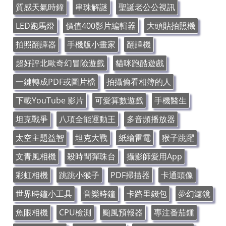
質感天氣時鐘
串珠解謎
聖誕老公公視訊
LED跑馬燈
價值400影片編輯器
大頭貼拍照機
拍照翻譯器
手機版小畫家
翻譯機
超好評北歐奇幻冒險遊戲
貓咪跑酷遊戲
一鍵轉成PDF或圖片檔
拍攝偷看相簿的人
下載YouTube 影片
可愛算數遊戲
手機醫生
坦克戰爭
八項全能運動王
多音頻播放器
太空主題益智
坦克大戰
紙繪雷電
猴子跳躍
文青風相機
殺時間彈珠台
攝影師愛用App
彩虹相機
跳跳小猴子
PDF掃描器
卡通頭像
世界時鐘小工具
音樂時鐘
卡路里錢包
夢幻濾鏡
魚眼相機
CPU檢測
颱風預報器
專注番茄鍾