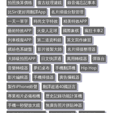
拍照換算價格
復古紋理濾鏡
錄音備忘記事本
比Siri更好用翻譯App
名片掃描分類管理
一天一單字
時尚文字特效
精美特效APP
藝術特效APP
火柴人足球
國際象棋
瘋狂卡車2
列車模擬APP
第二道資料鎖
英文寫作練習
繽紛色系鍵盤
影片後製大師
名片掃描整理器
大師級拍照APP
日文快譯通
萬用轉檔器
彈珠台
音樂轉檔器
夢幻桌布
手機翻譯機
Hip Hop
影片編輯器
手機掃描器
廣告攔截器
製作iPhone鈴聲
翻譯超過40國語言
專業相片必備相機
歷史記錄功能計算機
手機一秒變放大鏡
無廣告照片拼貼神器