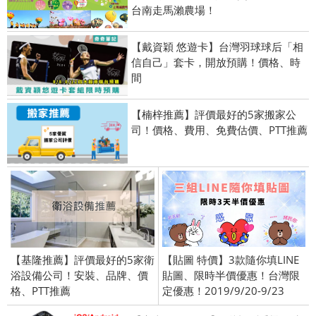
台南走馬瀨農場！
【戴資穎 悠遊卡】台灣羽球球后「相
信自己」套卡，開放預購！價格、時
間
【楠梓推薦】評價最好的5家搬家公
司！價格、費用、免費估價、PTT推薦
【基隆推薦】評價最好的5家衛
【貼圖 特價】3款隨你填LINE
浴設備公司！安裝、品牌、價
貼圖、限時半價優惠！台灣限
格、PTT推薦
定優惠！2019/9/20-9/23