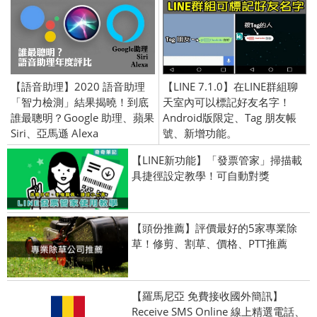
【語音助理】2020 語音助理
【LINE 7.1.0】在LINE群組聊
「智力檢測」結果揭曉！到底
天室內可以標記好友名字！
誰最聰明？Google 助理、蘋果
Android版限定、Tag 朋友帳
Siri、亞馬遜 Alexa
號、新增功能。
【LINE新功能】「發票管家」掃描載
具捷徑設定教學！可自動對獎
【頭份推薦】評價最好的5家專業除
草！修剪、割草、價格、PTT推薦
【羅馬尼亞 免費接收國外簡訊】
Receive SMS Online 線上精選電話、