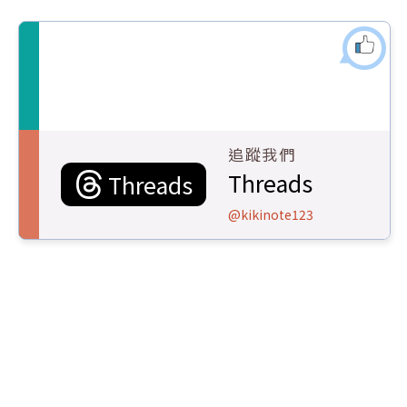
追蹤我們
Threads
Threads
@kikinote123