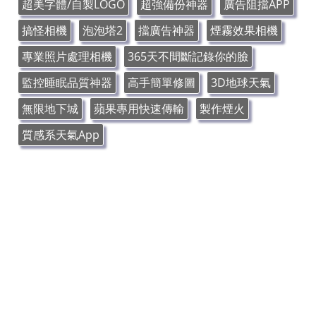
超美字體/自製LOGO
超強備份神器
廣告阻擋APP
搞怪相機
泡泡塔2
擋廣告神器
煙霧效果相機
專業照片處理相機
365天不間斷記錄你的臉
監控睡眠品質神器
高手簡單修圖
3D地球天氣
無限地下城
蘋果專用快速傳輸
製作煙火
質感系天氣App