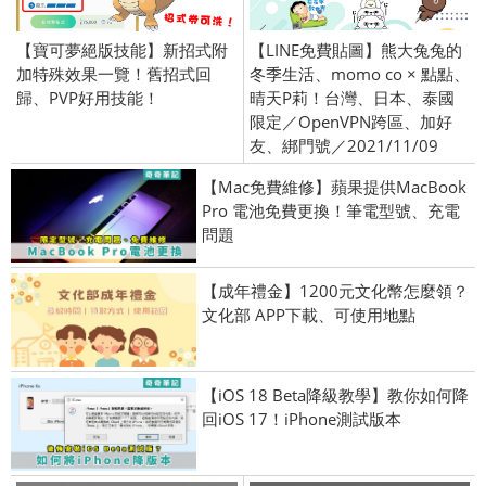
【寶可夢絕版技能】新招式附
【LINE免費貼圖】熊大兔兔的
加特殊效果一覽！舊招式回
冬季生活、momo co × 點點、
歸、PVP好用技能！
晴天P莉！台灣、日本、泰國
限定／OpenVPN跨區、加好
友、綁門號／2021/11/09
【Mac免費維修】蘋果提供MacBook
Pro 電池免費更換！筆電型號、充電
問題
【成年禮金】1200元文化幣怎麼領？
文化部 APP下載、可使用地點
【iOS 18 Beta降級教學】教你如何降
回iOS 17！iPhone測試版本