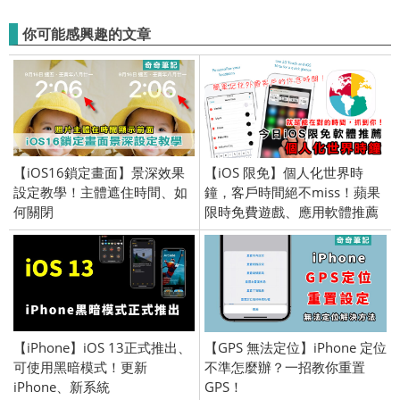
你可能感興趣的文章
【iOS16鎖定畫面】景深效果
【iOS 限免】個人化世界時
設定教學！主體遮住時間、如
鐘，客戶時間絕不miss！蘋果
何關閉
限時免費遊戲、應用軟體推薦
(iPhone／iPad) 2016/11/7
【iPhone】iOS 13正式推出、
【GPS 無法定位】iPhone 定位
可使用黑暗模式！更新
不準怎麼辦？一招教你重置
iPhone、新系統
GPS！