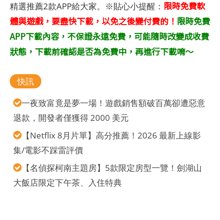
限時免費軟
精選推薦2款APP給大家。※貼心小提醒：
體與遊戲，要盡快下載，以免之後變付費的！
限時免費
APP下載內容，不保證永遠免費，可能隨時改變成收費
狀態，下載前確認是否為免費中，再進行下載唷～
快訊
一夜致富竟是夢一場！遊戲銷售額破百萬卻遭惡意
退款，開發者僅獲得 2000 美元
【Netflix 8月片單】高分推薦！2026 最新上線影
集/電影不踩雷評價
【名偵探柯南主題房】5款限定房型一覽！劍湖山
大飯店限定下午茶、入住特典