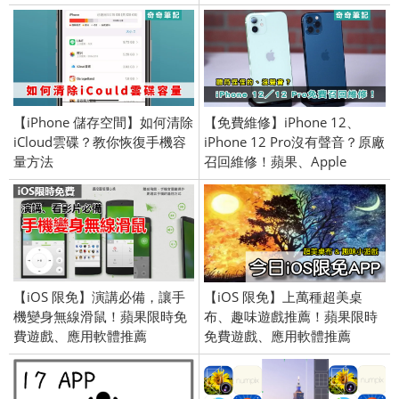
【iPhone 儲存空間】如何清除
【免費維修】iPhone 12、
iCloud雲碟？教你恢復手機容
iPhone 12 Pro沒有聲音？原廠
量方法
召回維修！蘋果、Apple
【iOS 限免】演講必備，讓手
【iOS 限免】上萬種超美桌
機變身無線滑鼠！蘋果限時免
布、趣味遊戲推薦！蘋果限時
費遊戲、應用軟體推薦
免費遊戲、應用軟體推薦
(iPhone／iPad) 2017/1/16
(iPhone／iPad) 2017/3/22