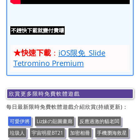
不趕快下載就變付費嘍
★快速下載
：
iOS限免_Slide
Tetromino Premium
欣賞更多限時免費軟體遊戲
每日最新限時免費軟體遊戲介紹欣賞(持續更新)：
可愛伊將
Liz妹の貼圖畫廊
反應過激的貓老闆
垃圾人
宇宙明星BT21
加密相冊
手機瀏海救星