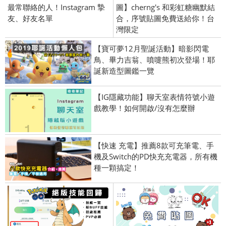
最常聯絡的人！Instagram 摯
圖】cherng's 和彩虹糖幽默結
友、好友名單
合，序號貼圖免費送給你！台
灣限定
【寶可夢12月聖誕活動】暗影閃電
鳥、畢力吉翁、噴嚏熊初次登場！耶
誕新造型圖鑑一覽
【IG隱藏功能】聊天室表情符號小遊
戲教學！如何開啟/沒有怎麼辦
【快速 充電】推薦8款可充筆電、手
機及Switch的PD快充充電器，所有機
種一顆搞定！