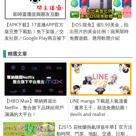
【APK下載】17直播APP官方
【iOS 限免】省0.99美金，拍
版完整下載點！免下架版／交
出照片的黃金比例！蘋果限時
友社群／Google Play商店被下
免費遊戲、應用軟體介紹
架／黃立成／素人爆紅／萬姐
(iPhone／iPad) 2015/12/28
精選文章
【HBO Max】華納將退出
LINE manga 下載超人氣漫畫
Netflix，整合旗下品牌給用戶
「魔界王子」就送免費貼圖！
滿滿的大平台！
devils and realist
【2015 花牧蘭熱氣球嘉年華】官方活
動時間、門票、地點、交通、日期，