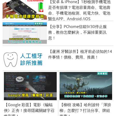
【安卓 & iPhone】1秒檢測手機電池
是否有損壞？電池容量壽命、電池壽
命、手機電池檢測、耗電力快、電池
醫生APP、Android /iOS
【分享】PChome信箱9/30停止服
務，教你怎麼解決，不漏掉重要訊
息！
【蘆洲 牙醫診所】植牙前必須知的14
件事情！價格、費用、推薦！
【Google 彩蛋】電影《蝙蝠
【柳樹 攻略】哈利波特「渾拚
俠》正夯！搜尋隱藏關鍵字召
柳」怎麼打？打法分享、牌組
喚彩蛋！
推薦！