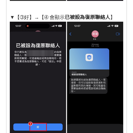
已被設為復原聯絡人
▼【➂好】→【➃ 會顯示
】