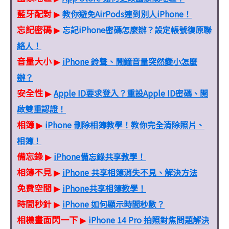
藍牙配對
教你避免AirPods連到別人iPhone！
▶
忘記密碼
忘記iPhone密碼怎麼辦？設定帳號復原聯
▶
絡人！
音量大小
iPhone 鈴聲、鬧鐘音量突然變小怎麼
▶
辦？
安全性
Apple ID要求登入？重設Apple ID密碼、開
▶
啟雙重認證！
相簿
iPhone 刪除相簿教學！教你完全清除照片、
▶
相簿！
備忘錄
iPhone備忘錄共享教學！
▶
相簿不見
iPhone 共享相簿消失不見、解決方法
▶
免費空間
iPhone共享相簿教學！
▶
時間秒針
iPhone 如何顯示時間秒數？
▶
相機畫面閃一下
iPhone 14 Pro 拍照對焦問題解決
▶