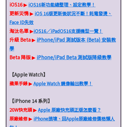
iOS16
iOS16新功能總整理、設定教學！
▶
更新災情
iOS 16版更新後狀況不斷！耗電發燙、
▶
Face ID失效
淘汰名單
iOS16／iPadOS16支援機型一覽！
▶
升級 Beta
iPhone/iPad 測試版本 (Beta) 安裝教
▶
學
Beta 降版
iPhone/iPad Beta 測試版降級教學
▶
【Apple Watch】
蘋果手錶
Apple Watch 鏡像輸出教學！
▶
【iPhone 14 系列】
20W快充頭
Apple 原廠快充頭正版怎麼看？
▶
原廠維修
iPhone損壞、回Apple原廠維修價格懶人
▶