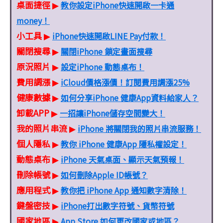
桌面捷徑
教你設定iPhone快速開啟一卡通
▶
money！
小工具
iPhone快速開啟LINE Pay付款！
▶
關閉搜尋
關閉iPhone 鎖定畫面搜尋
▶
原況照片
設定iPhone 動態桌布！
▶
費用調漲
iCloud價格漲價！訂閱費用調漲25%
▶
健康數據
如何分享iPhone 健康App資料給家人？
▶
卸載APP
一招讓iPhone儲存空間變大！
▶
我的照片串流
iPhone 將關閉我的照片串流服務！
▶
個人隱私
教你 iPhone 健康App 隱私權設定！
▶
動態桌布
iPhone 天氣桌面、顯示天氣預報！
▶
刪除帳號
如何刪除Apple ID帳號？
▶
應用程式
教你把 iPhone App 通知數字清除！
▶
鍵盤密技
iPhone打出數字符號、貨幣符號
▶
國家地區
App Store 如何更改國家或地區？
▶