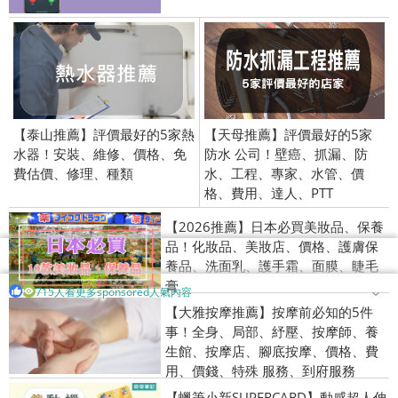
【泰山推薦】評價最好的5家熱
【天母推薦】評價最好的5家
水器！安裝、維修、價格、免
防水 公司！壁癌、抓漏、防
費估價、修理、種類
水、工程、專家、水管、價
格、費用、達人、PTT
【2026推薦】日本必買美妝品、保養
品！化妝品、美妝店、價格、護膚保
養品、洗面乳、護手霜、面膜、睫毛
膏
715人看更多sponsored人氣內容
【大雅按摩推薦】按摩前必知的5件
事！全身、局部、紓壓、按摩師、養
生館、按摩店、腳底按摩、價格、費
用、價錢、特殊 服務、到府服務
【蠟筆小新SUPERCARD】動感超人伸