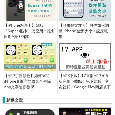
【iPhone悠遊卡】貼紙
【蘋果鍵盤放大】教你如何調
「Super i貼卡」怎麼用？推出
整 iPhone 鍵盤大小！設定教
日期/價格/扣款
學
【APP字體顏色】如何關閉
【APK下載】17直播APP官方
iPhone桌面字體陰影？去除
版完整下載點！免下架版／交
App文字陰影教學
友社群／Google Play商店被下
架／黃立成／素人爆紅／萬姐
精選文章