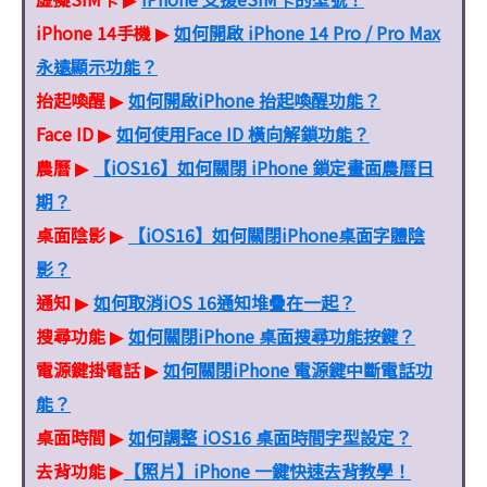
iPhone 14手機
如何開啟 iPhone 14 Pro / Pro Max
▶
永遠顯示功能？
抬起喚醒
如何開啟iPhone 抬起喚醒功能？
▶
Face ID
如何使用Face ID 橫向解鎖功能？
▶
農曆
【iOS16】如何關閉 iPhone 鎖定畫面農曆日
▶
期？
桌面陰影
【iOS16】如何關閉iPhone桌面字體陰
▶
影？
通知
如何取消iOS 16通知堆疊在一起？
▶
搜尋功能
如何關閉iPhone 桌面搜尋功能按鍵？
▶
電源鍵掛電話
如何關閉iPhone 電源鍵中斷電話功
▶
能？
桌面時間
如何調整 iOS16 桌面時間字型設定？
▶
去背功能
【照片】iPhone 一鍵快速去背教學！
▶