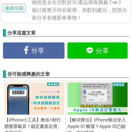
雖然是女生但對於3C產品很有興趣 ʕ•ᴥ•ʔ
連絡信箱
最討厭整天待在家裡、喜歡到處玩，想跟大
家分享各種新奇事物！
分享這篇文章
分享
分享
你可能感興趣的文章
【iPhone小工具】教你1秒打
【解決辦法】iPhone無法登入
開發票載具！鎖定畫面左滑、
Apple ID 帳號？Apple ID已鎖