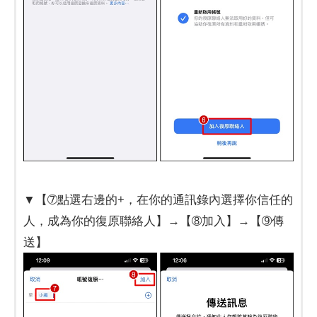
▼【➆點選右邊的+，在你的通訊錄內選擇你信任的
人，成為你的復原聯絡人】→【➇加入】→【➈傳
送】