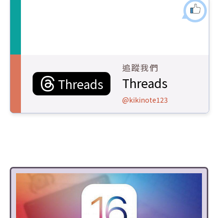
追蹤我們
Threads
Threads
@kikinote123