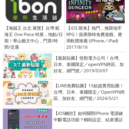
【海賊王 台北 展覽】台灣 航
【iOS 限免】熱門，無限地牢
海王 One Piece 特展，地點/日
RPG！蘋果限時免費遊戲、應
期！華山藝文中心，門票/時
用軟體推薦 (iPhone／iPad)
間/交通
2017/8/16
【最新貼圖】怪獸電力公司！台灣、
日本、泰國限定／openVPN跨區、加
好友、綁門號／2019/03/07
【LINE免費貼圖】15組超實用貼圖！
台灣、日本、泰國限定／OpenVPN跨
區、加好友、綁門號／2024/5/21
【iOS觸控】如何關閉iPhone 電源鍵
中斷電話功能？輔助設定、結束通話