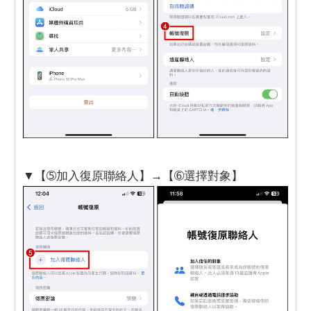
▼【➄加入復原聯絡人】→【➅選擇對象】