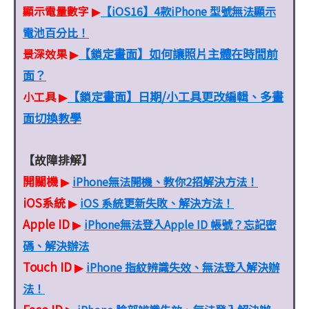
顯示電量數字
【iOS16】4款iPhone 型號無法顯示
▶
電池百分比！
【鎖定畫面】如何讓照片主體在時間前
景深效果
▶
面？
【鎖定畫面】日期/小工具更改編輯、多畫
小工具
▶
面切換教學
【故障排解】
開關機
iPhone無法開機、教你2招解決方法！
▶
iOS系統
iOS 系統更新失敗、解決方法！
▶
Apple ID
iPhone無法登入Apple ID 帳號？忘記密
▶
碼、解決辦法
Touch ID
iPhone 指紋辨識失效、無法登入解決辦
▶
法！