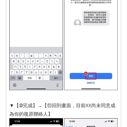
▼【➉完成】→【⑪回到畫面，目前XX尚未同意成
為你的復原聯絡人】