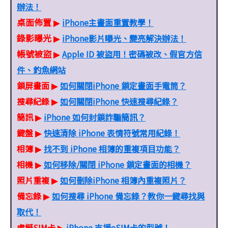
辦法！
桌面佈置
iPhone主畫面重置教學！
▶
錄影曝光
iPhone影片曝光、變亮解決辦法！
▶
帳號被盜
Apple ID 被盜用！密碼被改、假官方信
▶
件、釣魚網站
鎖屏畫面
如何關閉iPhone 鎖定畫面手電筒？
▶
搜尋紀錄
如何關閉iPhone 快速搜尋紀錄？
▶
簡訊
iPhone 如何封鎖詐騙簡訊？
▶
鍵盤
快速清除 iPhone 表情符號常用紀錄！
▶
相簿
找不到 iPhone 相簿的重複項目功能？
▶
相機
如何移除/關閉 iPhone 鎖定畫面的相機？
▶
照片重複
如何刪除iPhone 相簿內重複照片？
▶
備忘錄
如何搜尋 iPhone 備忘錄？教你一鍵尋找與
▶
取代！
虛擬SIM卡
iPhone 支援eSIM卡的型號！
▶