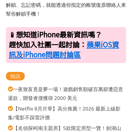
解鎖、忘記密碼，就能透過你指定的帳號復原聯絡人來
幫你解鎖手機！
📱想知道iPhone最新資訊嗎？
趕快加入社團一起討論：
蘋果iOS資
訊及iPhone問題討論區
快訊
一夜致富竟是夢一場！遊戲銷售額破百萬卻遭惡意
退款，開發者僅獲得 2000 美元
【Netflix 8月片單】高分推薦！2026 最新上線影
集/電影不踩雷評價
【名偵探柯南主題房】5款限定房型一覽！劍湖山