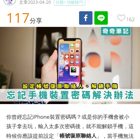
文章2023-04-20
分類>
功能技巧
117
162
分享
你曾經忘記iPhone裝置密碼嗎？或是你的手機會被小
孩子拿去玩，輸入太多次密碼後，就不能解鎖手機，這
帳號復原聯絡人
時候你應該提前設定「
」，當手機無法