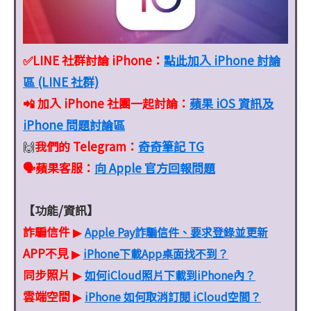
✅LINE 社群討論 iPhone：
點此加入 iPhone 討論
區 (LINE 社群)
📲 加入 iPhone 社團一起討論：
蘋果 iOS 資訊及
iPhone 問題討論區
我們的 Telegram：
奇奇筆記 TG
🙌
🗣️蘋果客服
：
向 Apple 官方回報問題
【功能/資訊】
詐騙信件
Apple Pay詐騙信件、要求登錄並更新
▶
APP不見
iPhone下載App桌面找不到？
▶
同步照片
如何iCloud照片下載到iPhone內？
▶
雲端空間
iPhone 如何取消訂閱 iCloud空間？
▶