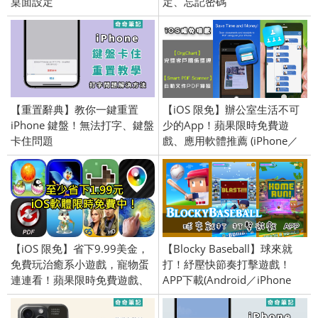
桌面設定
定、忘記密碼
【重置辭典】教你一鍵重置
【iOS 限免】辦公室生活不可
iPhone 鍵盤！無法打字、鍵盤
少的App！蘋果限時免費遊
卡住問題
戲、應用軟體推薦 (iPhone／
iPad) 2017/4/19
【iOS 限免】省下9.99美金，
【Blocky Baseball】球來就
免費玩治癒系小遊戲，寵物蛋
打！紓壓快節奏打擊遊戲！
連連看！蘋果限時免費遊戲、
APP下載(Android／iPhone
應用軟體介紹 (iPhone／iPad)
iOS)
2015/12/22