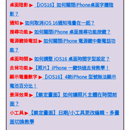
桌面陰影
【iOS16】如何關閉iPhone桌面字體陰
▶
影？
通知
如何取消iOS 16通知堆疊在一起？
▶
搜尋功能
如何關閉iPhone 桌面搜尋功能按鍵？
▶
電源鍵掛電話
如何關閉iPhone 電源鍵中斷電話功
▶
能？
桌面時間
如何調整 iOS16 桌面時間字型設定？
▶
去背功能
【照片】iPhone 一鍵快速去背教學！
▶
顯示電量數字
【iOS16】4款iPhone 型號無法顯示
▶
電池百分比！
【鎖定畫面】如何讓照片主體在時間前
景深效果
▶
面？
【鎖定畫面】日期/小工具更改編輯、多畫
小工具
▶
面切換教學