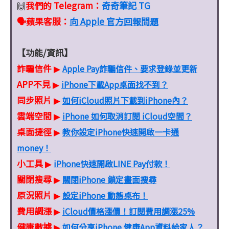
我們的 Telegram：
奇奇筆記 TG
🙌
🗣️蘋果客服
：
向 Apple 官方回報問題
【功能/資訊】
詐騙信件
Apple Pay詐騙信件、要求登錄並更新
▶
APP不見
iPhone下載App桌面找不到？
▶
同步照片
如何iCloud照片下載到iPhone內？
▶
雲端空間
iPhone 如何取消訂閱 iCloud空間？
▶
桌面捷徑
教你設定iPhone快速開啟一卡通
▶
money！
小工具
iPhone快速開啟LINE Pay付款！
▶
關閉搜尋
關閉iPhone 鎖定畫面搜尋
▶
原況照片
設定iPhone 動態桌布！
▶
費用調漲
iCloud價格漲價！訂閱費用調漲25%
▶
健康數據
如何分享iPhone 健康App資料給家人？
▶