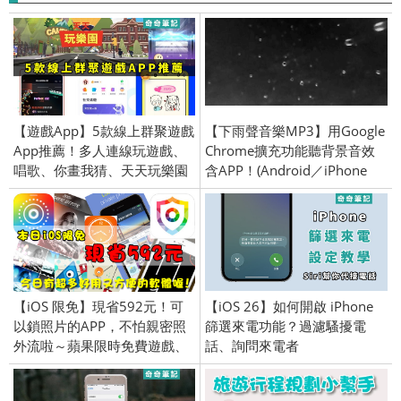
【遊戲App】5款線上群聚遊戲
【下雨聲音樂MP3】用Google
App推薦！多人連線玩遊戲、
Chrome擴充功能聽背景音效
唱歌、你畫我猜、天天玩樂園
含APP！(Android／iPhone
iOS)
【iOS 限免】現省592元！可
【iOS 26】如何開啟 iPhone
以鎖照片的APP，不怕親密照
篩選來電功能？過濾騷擾電
外流啦～蘋果限時免費遊戲、
話、詢問來電者
應用軟體介紹 (iPhone／iPad)
2016/3/16