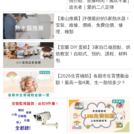
情介紹、首播時間！風吹半夏|
追光者 | 愛的二八定律
【泰山推薦】評價最好的5家熱水器！
安裝、維修、價格、免費估價、修
理、種類
【宜蘭 DIY 蛋糕】3家自己做甜點、烘
焙教室！自助式、預約、課程、材料
包
【2026生育補助】各縣市生育獎勵金
額！最高一胎4萬、生一胎領多少？