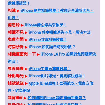
啟雙重認證！
相簿
iPhone 刪除相簿教學！教你完全清除照片、
▶
相簿！
備忘錄
iPhone備忘錄共享教學！
▶
相簿不見
iPhone 共享相簿消失不見、解決方法
▶
免費空間
iPhone共享相簿教學！
▶
時間秒針
iPhone 如何顯示時間秒數？
▶
相機畫面閃一下
iPhone 14 Pro 拍照對焦問題解決
▶
辦法！
桌面佈置
iPhone主畫面重置教學！
▶
錄影曝光
iPhone影片曝光、變亮解決辦法！
▶
帳號被盜
Apple ID 被盜用！密碼被改、假官方信
▶
件、釣魚網站
鎖屏畫面
如何關閉iPhone 鎖定畫面手電筒？
▶
搜尋紀錄
如何關閉iPhone 快速搜尋紀錄？
▶