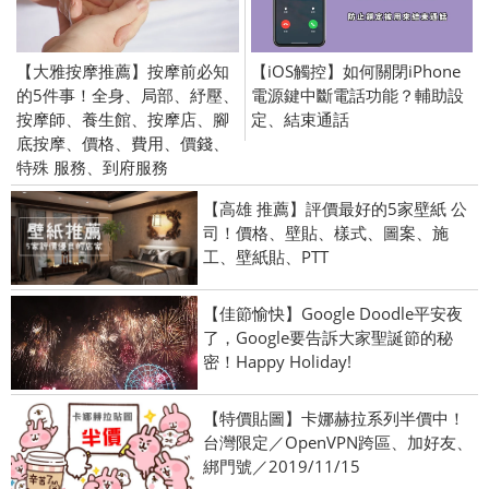
【大雅按摩推薦】按摩前必知
【iOS觸控】如何關閉iPhone
的5件事！全身、局部、紓壓、
電源鍵中斷電話功能？輔助設
按摩師、養生館、按摩店、腳
定、結束通話
底按摩、價格、費用、價錢、
特殊 服務、到府服務
【高雄 推薦】評價最好的5家壁紙 公
司！價格、壁貼、樣式、圖案、施
工、壁紙貼、PTT
【佳節愉快】Google Doodle平安夜
了，Google要告訴大家聖誕節的秘
密！Happy Holiday!
【特價貼圖】卡娜赫拉系列半價中！
台灣限定／OpenVPN跨區、加好友、
綁門號／2019/11/15