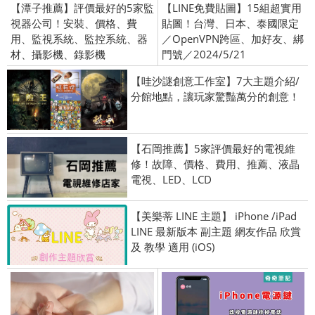
【潭子推薦】評價最好的5家監
【LINE免費貼圖】15組超實用
視器公司！安裝、價格、費
貼圖！台灣、日本、泰國限定
用、監視系統、監控系統、器
／OpenVPN跨區、加好友、綁
材、攝影機、錄影機
門號／2024/5/21
【哇沙謎創意工作室】7大主題介紹/
分館地點，讓玩家驚豔萬分的創意！
【石岡推薦】5家評價最好的電視維
修！故障、價格、費用、推薦、液晶
電視、LED、LCD
【美樂蒂 LINE 主題】 iPhone /iPad
LINE 最新版本 副主題 網友作品 欣賞
及 教學 適用 (iOS)