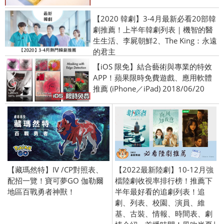
【2020 韓劇】3-4月最新必看20部韓
劇推薦！上半年韓劇列表｜機智的醫
生生活、李屍朝鮮2、The King：永遠
的君主
【iOS 限免】結合藝術與專業的特效
APP！蘋果限時免費遊戲、應用軟體
推薦 (iPhone／iPad) 2018/06/20
【藏瑪然特】IV /CP對照表、
【2022最新陸劇】10-12月強
配招一覽！寶可夢GO 伽勒爾
檔陸劇收視率排行榜！推薦下
地區百戰勇者神獸！
半年最好看的追劇列表！追
劇、列表、校園、演員、維
基、古裝、情報、時間表、劇