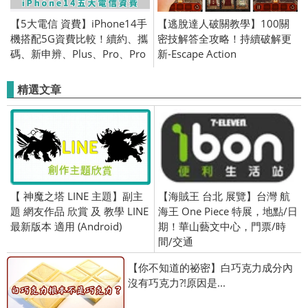
【5大電信 資費】iPhone14手
【逃脫達人破關教學】100關
機搭配5G資費比較！續約、攜
密技解答全攻略！持續破解更
碼、新申辨、Plus、Pro、Pro
新-Escape Action
Max
精選文章
【 神魔之塔 LINE 主題】副主
【海賊王 台北 展覽】台灣 航
題 網友作品 欣賞 及 教學 LINE
海王 One Piece 特展，地點/日
最新版本 適用 (Android)
期！華山藝文中心，門票/時
間/交通
【你不知道的祕密】白巧克力成分內
沒有巧克力?!原因是...