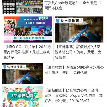
可買到Apple原廠配件！全台限定11
間門市販售！
【HBO GO 4月片單】2024必
【東港推薦】評價最好的5家
看好評電影推薦！最新上線劇
洗水塔公司！價格、費用、免
集清單
費估價
【萬丹推薦】評價最好的5家洗水塔公
司！價格、費用、免費估價
【最新貼圖】怪獸電力公司！台灣、
日本、泰國限定／openVPN跨區、加
好友、綁門號／2019/03/07