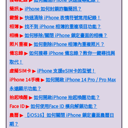
簡訊
iPhone 如何封鎖詐騙簡訊？
▶
鍵盤
快速清除 iPhone 表情符號常用紀錄！
▶
相簿
找不到 iPhone 相簿的重複項目功能？
▶
相機
如何移除/關閉 iPhone 鎖定畫面的相機？
▶
照片重複
如何刪除iPhone 相簿內重複照片？
▶
備忘錄
如何搜尋 iPhone 備忘錄？教你一鍵尋找與
▶
取代！
虛擬SIM卡
iPhone 支援eSIM卡的型號！
▶
iPhone 14手機
如何開啟 iPhone 14 Pro / Pro Max
▶
永遠顯示功能？
抬起喚醒
如何開啟iPhone 抬起喚醒功能？
▶
Face ID
如何使用Face ID 橫向解鎖功能？
▶
農曆
【iOS16】如何關閉 iPhone 鎖定畫面農曆日
▶
期？