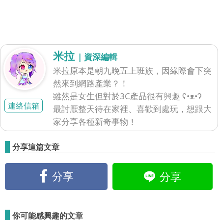
米拉
| 資深編輯
米拉原本是朝九晚五上班族，因緣際會下突
然來到網路產業？！
雖然是女生但對於3C產品很有興趣 ʕ•ᴥ•ʔ
連絡信箱
最討厭整天待在家裡、喜歡到處玩，想跟大
家分享各種新奇事物！
分享這篇文章
分享
分享
你可能感興趣的文章