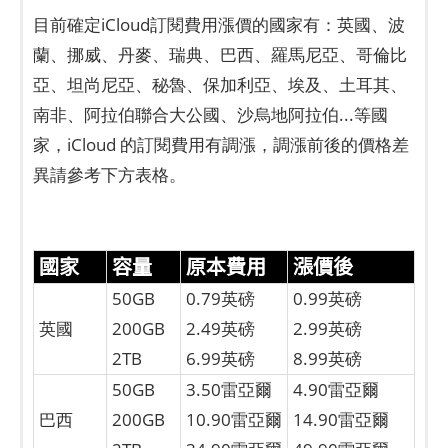
目前確定iCloud訂閱費用漲價的國家有：英國、波
蘭、挪威、丹麥、瑞典、巴西、羅馬尼亞、哥倫比
亞、坦尚尼亞、秘魯、保加利亞、埃及、土耳其、
南非、阿拉伯聯合大公國、沙烏地阿拉伯...等國
家，iCloud 的訂閱費用有調漲，調漲前後的價格差
異請參考下方表格。
國家
容量
原本費用
漲價後
50GB
0.79英磅
0.99英磅
英國
200GB
2.49英磅
2.99英磅
2TB
6.99英磅
8.99英磅
50GB
3.50雷亞爾
4.90雷亞爾
巴西
200GB
10.90雷亞爾
14.90雷亞爾