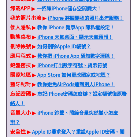
卸載APP
一招讓iPhone儲存空間變大！
▶
我的照片串流
iPhone 將關閉我的照片串流服務！
▶
個人隱私
教你 iPhone 健康App 隱私權設定！
▶
動態桌布
iPhone 天氣桌面、顯示天氣預報！
▶
刪除帳號
如何刪除Apple ID帳號？
▶
應用程式
教你把 iPhone App 通知數字清除！
▶
鍵盤密技
iPhone打出數字符號、貨幣符號
▶
國家地區
App Store 如何更改國家或地區？
▶
藍牙配對
教你避免AirPods連到別人iPhone！
▶
忘記密碼
忘記iPhone密碼怎麼辦？設定帳號復原聯
▶
絡人！
音量大小
iPhone 鈴聲、鬧鐘音量突然變小怎麼
▶
辦？
安全性
Apple ID要求登入？重設Apple ID密碼、開
▶