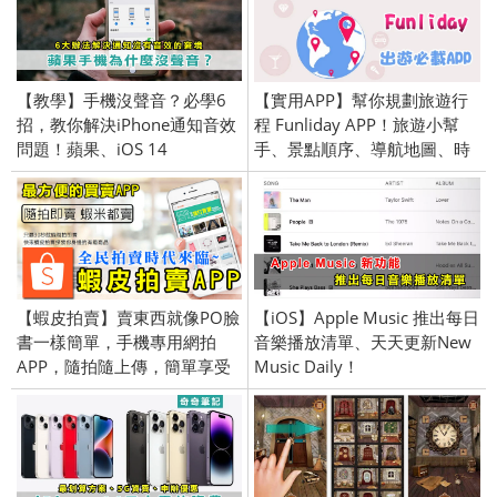
【教學】手機沒聲音？必學6
【實用APP】幫你規劃旅遊行
招，教你解決iPhone通知音效
程 Funliday APP！旅遊小幫
問題！蘋果、iOS 14
手、景點順序、導航地圖、時
間距離計算 (安卓／iPhone版)
【蝦皮拍賣】賣東西就像PO臉
【iOS】Apple Music 推出每日
書一樣簡單，手機專用網拍
音樂播放清單、天天更新New
APP，隨拍隨上傳，簡單享受
Music Daily！
購物樂趣！