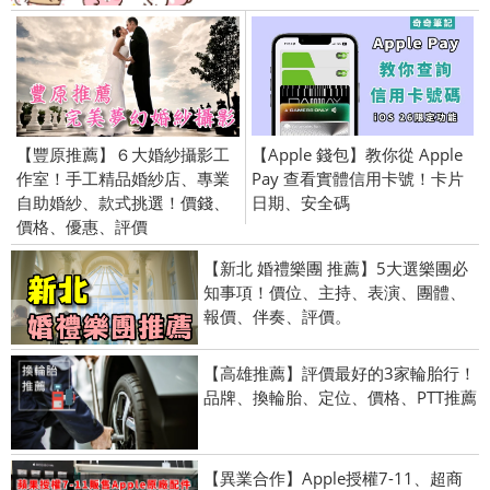
【豐原推薦】６大婚紗攝影工
【Apple 錢包】教你從 Apple
作室！手工精品婚紗店、專業
Pay 查看實體信用卡號！卡片
自助婚紗、款式挑選！價錢、
日期、安全碼
價格、優惠、評價
【新北 婚禮樂團 推薦】5大選樂團必
知事項！價位、主持、表演、團體、
報價、伴奏、評價。
【高雄推薦】評價最好的3家輪胎行！
品牌、換輪胎、定位、價格、PTT推薦
【異業合作】Apple授權7-11、超商