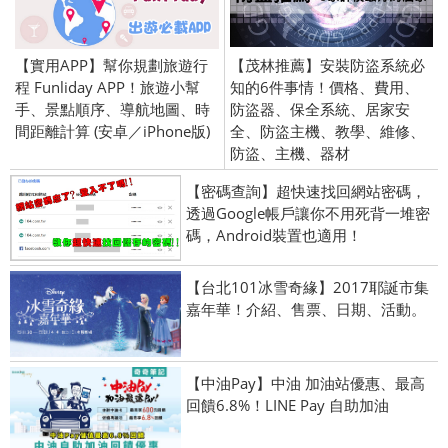
【實用APP】幫你規劃旅遊行
【茂林推薦】安裝防盜系統必
程 Funliday APP！旅遊小幫
知的6件事情！價格、費用、
手、景點順序、導航地圖、時
防盜器、保全系統、居家安
間距離計算 (安卓／iPhone版)
全、防盜主機、教學、維修、
防盜、主機、器材
【密碼查詢】超快速找回網站密碼，
透過Google帳戶讓你不用死背一堆密
碼，Android裝置也適用！
【台北101冰雪奇緣】2017耶誕市集
嘉年華！介紹、售票、日期、活動。
【中油Pay】中油 加油站優惠、最高
回饋6.8%！LINE Pay 自助加油