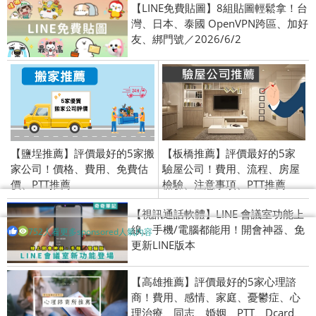
【LINE免費貼圖】8組貼圖輕鬆拿！台
灣、日本、泰國 OpenVPN跨區、加好
友、綁門號／2026/6/2
【鹽埕推薦】評價最好的5家搬
【板橋推薦】評價最好的5家
家公司！價格、費用、免費估
驗屋公司！費用、流程、房屋
價、PTT推薦
檢驗、注意事項、PTT推薦
【視訊通話軟體】LINE 會議室功能上
線、手機/電腦都能用！開會神器、免
752人看更多sponsored人氣內容
更新LINE版本
【高雄推薦】評價最好的5家心理諮
商！費用、感情、家庭、憂鬱症、心
理治療、同志、婚姻、PTT、Dcard、