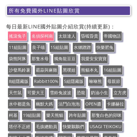
所有免費國外LINE貼圖欣賞
每日最新LINE國外貼圖介紹欣賞(持續更新)：
搖滾兔子
名偵探柯南
太鼓達人
昏呱昏貴
帝國物語
11組貼圖
良子喵
15組貼圖
水獺蹭蹭
快樂肥兔
袋熊阿豚
那隻水母
獨角龍豆豆
我愛安安寶寶
沙發馬鈴薯
霸蒜與麻雞
黑噗娃
熊貓本丸
16組貼圖
8組隱藏版
Rabbit100%
5組隱藏版
咻咻熊
母親節
天竺鼠
可愛大王
雪鈴兔波波
恐龍
奶油小生
立方虎
水中都是魚
幽默大媽
法鬥白泡泡
OPEN醬
卡娜赫拉
柯基
19組貼圖
樂天熊貓
跨年貼圖
那隻白色的卯咪
塔仔不正經
毛孩總動員
快樂鵝鵝們
USAGI TEIKOKU