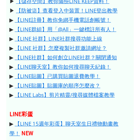
▶
【儲存空間】教你備份LINE KEEP資料！
▶
【防被盜】查看登入中裝置！LINE登出教學
▶
【LINE註冊】教你免綁手機電話創帳號！
▶
【LINE群組】用「@All」一鍵標註所有人！
▶
【LINE 社群】LINE社群搜尋功能上線
▶
【LINE 社群】怎麼複製社群邀請網址？
▶
【LINE社群】如何創立LINE社群？關閉通知
▶
【LINE聊天室】教你如何搜尋聊天紀錄！
▶
【LINE貼圖】已購買貼圖退費教學！
▶
【LINE貼圖】貼圖庫的順序怎麼改？
▶
【LINE Labs】剪片精靈/搜尋媒體檔案教學
LINE彩蛋
▶
【LINE 15週年彩蛋】聊天室生日禮物動畫教
NEW
學！