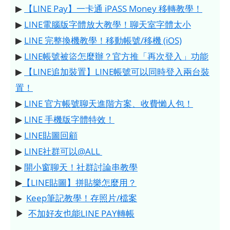
▶
【LINE Pay】一卡通 iPASS Money 移轉教學！
▶
LINE電腦版字體放大教學！聊天室字體太小
▶
LINE 完整換機教學！移動帳號/移機 (iOS)
▶
LINE帳號被盜怎麼辦？官方推「再次登入」功能
▶
【LINE追加裝置】LINE帳號可以同時登入兩台裝
置！
▶
LINE 官方帳號聊天進階方案、收費懶人包！
▶
LINE 手機版字體特效！
▶
LINE貼圖回顧
▶
LINE社群可以@ALL
▶
開小窗聊天！社群討論串教學
▶
【LINE貼圖】拼貼樂怎麼用？
▶
Keep筆記教學！存照片/檔案
▶
不加好友也能LINE PAY轉帳