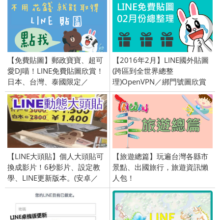
【免費貼圖】郵政寶寶、超可
【2016年2月】LINE國外貼圖
愛DJ喵！LINE免費貼圖欣賞！
(跨區到全世界總整
日本、台灣、泰國限定／
理)OpenVPN／綁門號圖欣賞
openVPN跨區、加好友、綁門
號／2016/5/24
【LINE大頭貼】個人大頭貼可
【旅遊總篇】玩遍台灣各縣市
換成影片！6秒影片、設定教
景點、出國旅行，旅遊資訊懶
學、LINE更新版本。(安卓／
人包！
iPhone版)