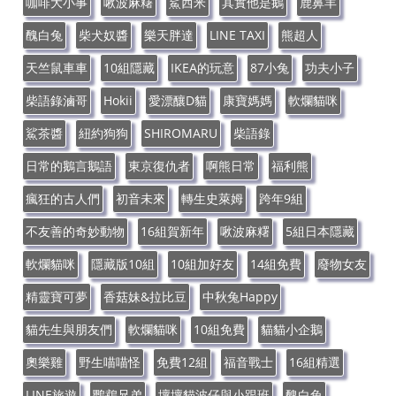
咖啡大小事
啾波麻糬
鯊西米
其實他是鵝
鹿鼻羊
醜白兔
柴犬奴醬
樂天胖達
LINE TAXI
熊超人
天竺鼠車車
10組隱藏
IKEA的玩意
87小兔
功夫小子
柴語錄滷哥
Hokii
愛漂釀D貓
康寶媽媽
軟爛貓咪
鯊茶醬
紐約狗狗
SHIROMARU
柴語錄
日常的鵝言鵝語
東京復仇者
啊熊日常
福利熊
瘋狂的古人們
初音未來
轉生史萊姆
跨年9組
不友善的奇妙動物
16組賀新年
啾波麻糬
5組日本隱藏
軟爛貓咪
隱藏版10組
10組加好友
14組免費
廢物女友
精靈寶可夢
香菇妹&拉比豆
中秋兔Happy
貓先生與朋友們
軟爛貓咪
10組免費
貓貓小企鵝
奧樂雞
野生喵喵怪
免費12組
福音戰士
16組精選
LINE旅遊
鸚鵡兄弟
壞壞貓波仔與小跟班
醜白兔