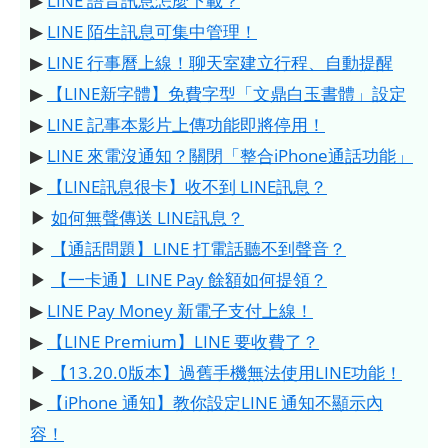
▶
LINE 語音訊息怎麼下載？
▶
LINE 陌生訊息可集中管理！
▶
LINE 行事曆上線！聊天室建立行程、自動提醒
▶
【LINE新字體】免費字型「文鼎白玉書體」設定
▶
LINE 記事本影片上傳功能即將停用！
▶
LINE 來電沒通知？關閉「整合iPhone通話功能」
▶
【LINE訊息很卡】收不到 LINE訊息？
▶
如何無聲傳送 LINE訊息？
▶
【通話問題】LINE 打電話聽不到聲音？
▶
【一卡通】LINE Pay 餘額如何提領？
▶
LINE Pay Money 新電子支付上線！
▶
【LINE Premium】LINE 要收費了？
▶
【13.20.0版本】過舊手機無法使用LINE功能！
▶
【iPhone 通知】教你設定LINE 通知不顯示內
容！