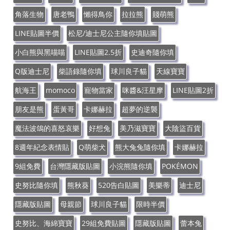
角落生物
唐老鴨
懶得鳥你
拉拉熊
賤萌熊
LINE貼圖半價
松尼/迪士尼公主隨你填貼圖
小白熊與黑喵喵
LINE貼圖2.5折
史迪奇隨你填
Q版迪士尼
柴語錄隨你填
球川良子貓
天線寶寶
航海王
momoco
寵物當家
咪醬&汪星摩
LINE貼圖2折
朋友是熊
蛋黃哥
卡娜赫拉
超夢的逆襲
魔法波鴿的喜怒哀樂
好想兔
美乃滋寶寶
大陰盜百貨
8週年紀念表情貼
Q萌柴犬
熊大兔兔隨你填
卡娜赫拉
9組免費
台灣隱藏版貼圖
小浣熊隨你填
POKÉMON
史努比隨你填
熊秋葵
520告白貼圖
美樂蒂
迪士尼
隱藏版貼圖
母親節
球川良子貓
限時半價
史努比、海綿寶寶
29組免費貼圖
隱藏版貼圖
蕾本兔