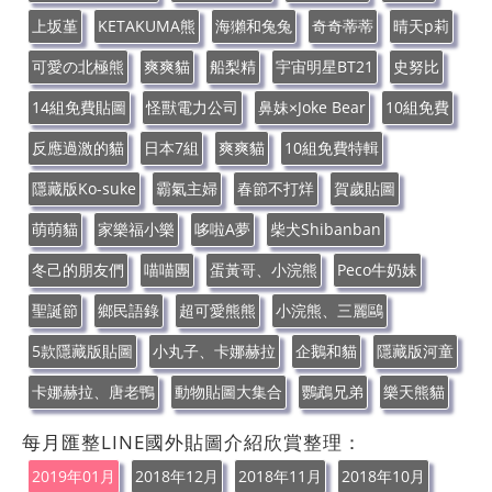
上坂堇
KETAKUMA熊
海獺和兔兔
奇奇蒂蒂
晴天p莉
可愛の北極熊
爽爽貓
船梨精
宇宙明星BT21
史努比
14組免費貼圖
怪獸電力公司
鼻妹×Joke Bear
10組免費
反應過激的貓
日本7組
爽爽貓
10組免費特輯
隱藏版Ko-suke
霸氣主婦
春節不打烊
賀歲貼圖
萌萌貓
家樂福小樂
哆啦A夢
柴犬Shibanban
冬己的朋友們
喵喵團
蛋黃哥、小浣熊
Peco牛奶妹
聖誕節
鄉民語錄
超可愛熊熊
小浣熊、三麗鷗
5款隱藏版貼圖
小丸子、卡娜赫拉
企鵝和貓
隱藏版河童
卡娜赫拉、唐老鴨
動物貼圖大集合
鸚鵡兄弟
樂天熊貓
每月匯整LINE國外貼圖介紹欣賞整理：
2019年01月
2018年12月
2018年11月
2018年10月