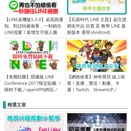
【LINE桌機版5.3.0】桌面跳通
【石器時代 LINE 主題】副主題
知、對話怕被偷看，一秒鎖住
網友作品 欣賞 及 教學 LINE 最
LINE視窗！新增文字個人圖
新版本 適用 (Android)
片、搜尋連結功能
【免費貼圖】隱藏版 LINE
【網路收看】神奇寶貝 線上收
Conference 2017限定貼圖 ！
看！直播，實況！動畫、卡
限時下載／openVPN跨區／
通！Twitch、StreamUP／
2017/7/7
Ustream／動畫 卡通／電視轉
播Live
精選文章