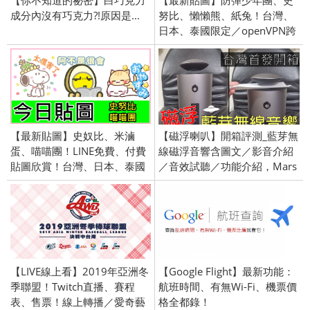
成分內沒有巧克力?!原因是...
努比、懶懶熊、紙兔！台灣、
日本、泰國限定／openVPN跨
區／2016/12/15
【最新貼圖】史奴比、米滷
【磁浮喇叭】開箱評測_藍芽無
蛋、喵喵團！LINE免費、付費
線磁浮音響含圖文／影音介紹
貼圖欣賞！台灣、日本、泰國
／音效試聽／功能介紹，Mars
限定／openVPN跨區／
by Crazybaby!
2016/5/19
【LIVE線上看】2019年亞洲冬
【Google Flight】最新功能：
季聯盟！Twitch直播、賽程
航班時間、有無Wi-Fi、機票價
表、售票！線上轉播／愛奇藝
格全都錄！