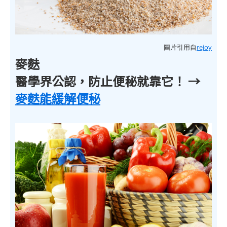
圖片引用自
rejoy
麥麩
醫學界公認，防止便秘就靠它！ →
麥麩能緩解便秘