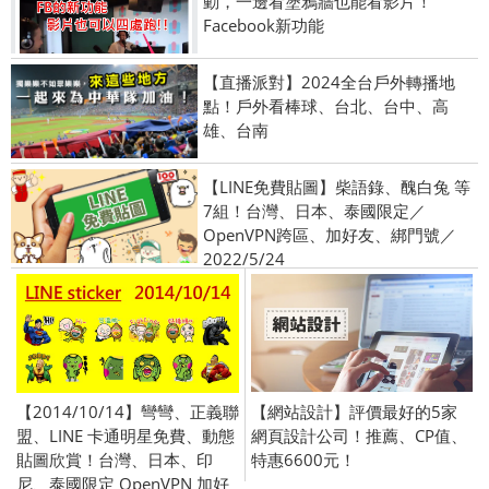
動，一邊看塗鴉牆也能看影片！
Facebook新功能
【直播派對】2024全台戶外轉播地
點！戶外看棒球、台北、台中、高
雄、台南
【LINE免費貼圖】柴語錄、醜白兔 等
7組！台灣、日本、泰國限定／
OpenVPN跨區、加好友、綁門號／
2022/5/24
【2014/10/14】彎彎、正義聯
【網站設計】評價最好的5家
盟、LINE 卡通明星免費、動態
網頁設計公司！推薦、CP值、
貼圖欣賞！台灣、日本、印
特惠6600元！
尼、泰國限定 OpenVPN 加好