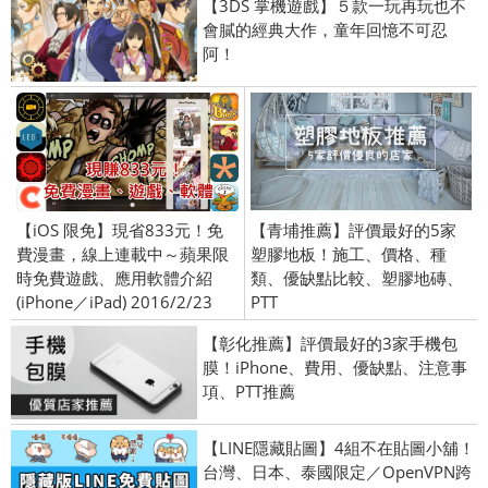
【3DS 掌機遊戲】５款一玩再玩也不
會膩的經典大作，童年回憶不可忍
阿！
【iOS 限免】現省833元！免
【青埔推薦】評價最好的5家
費漫畫，線上連載中～蘋果限
塑膠地板！施工、價格、種
時免費遊戲、應用軟體介紹
類、優缺點比較、塑膠地磚、
(iPhone／iPad) 2016/2/23
PTT
【彰化推薦】評價最好的3家手機包
膜！iPhone、費用、優缺點、注意事
項、PTT推薦
【LINE隱藏貼圖】4組不在貼圖小舖！
台灣、日本、泰國限定／OpenVPN跨