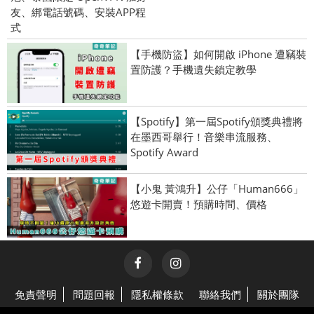
友、綁電話號碼、安裝APP程
式
【手機防盜】如何開啟 iPhone 遭竊裝
置防護？手機遺失鎖定教學
【Spotify】第一屆Spotify頒獎典禮將
在墨西哥舉行！音樂串流服務、
Spotify Award
【小鬼 黃鴻升】公仔「Human666」
悠遊卡開賣！預購時間、價格
免責聲明
問題回報
隱私權條款
聯絡我們
關於團隊