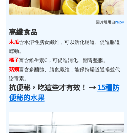
圖片引用自
rejoy
高纖食品
木瓜
含水溶性膳食纖維，可以活化腸道、促進腸道
蠕動。
橘子
富含維生素C，可促進消化、開胃整腸。
菇類
富含多醣體、膳食纖維，能保持腸道通暢並代
謝毒素。
抗便秘，吃這些才有效！ →
15種防
便秘的水果