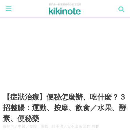
【症狀治療】便秘怎麼辦、吃什麼？３
招整腸：運動、按摩、飲食／水果、酵
素、便秘藥
優酪乳／中醫／發燒、脹氣、肚子痛／大不出來 流血 放屁