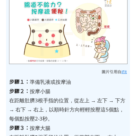
圖片引用自
iFit
步驟１：
準備乳液或按摩油
步驟２：
按摩小腸
在距離肚臍3根手指的位置，從左上 → 左下 → 下方
→ 右下 → 右上，以順時針方向輕輕按壓這5個點，
每個點按壓2-3秒。
步驟３：
按摩大腸