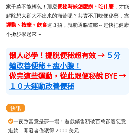
便秘時該怎麼辦、吃什麼
家千萬不能輕忽！那麼
，才能
解除想大卻大不出來的痛苦呢？其實不用吃便秘藥，靠
運動、按摩、飲食
這３招，就能通腸道哦～趕快把健康
小撇步學起來～
懶人必學！擺脫便秘超有效 →
５分
鐘改善便秘 + 瘦小腹！
做完這些運動，從此跟便秘說 BYE →
１０大運動改善便秘
快訊
一夜致富竟是夢一場！遊戲銷售額破百萬卻遭惡意
退款，開發者僅獲得 2000 美元