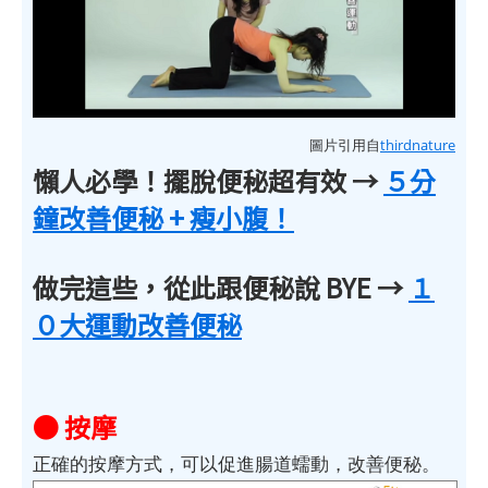
圖片引用自
thirdnature
懶人必學！擺脫便秘超有效 →
５分
鐘改善便秘 + 瘦小腹！
做完這些，從此跟便秘說 BYE →
１
０大運動改善便秘
● 按摩
正確的按摩方式，可以促進腸道蠕動，改善便秘。