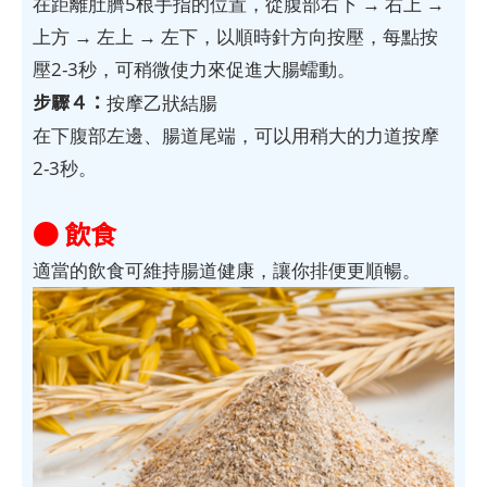
在距離肚臍5根手指的位置，從腹部右下 → 右上 →
上方 → 左上 → 左下，以順時針方向按壓，每點按
壓2-3秒，可稍微使力來促進大腸蠕動。
步驟４：
按摩乙狀結腸
在下腹部左邊、腸道尾端，可以用稍大的力道按摩
2-3秒。
● 飲食
適當的飲食可維持腸道健康，讓你排便更順暢。