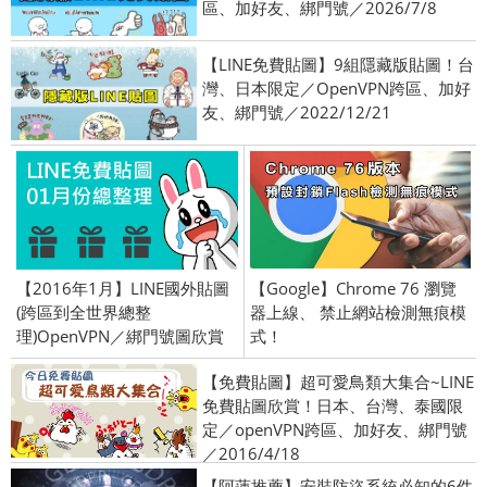
區、加好友、綁門號／2026/7/8
【LINE免費貼圖】9組隱藏版貼圖！台
灣、日本限定／OpenVPN跨區、加好
友、綁門號／2022/12/21
【2016年1月】LINE國外貼圖
【Google】Chrome 76 瀏覽
(跨區到全世界總整
器上線、 禁止網站檢測無痕模
理)OpenVPN／綁門號圖欣賞
式！
【免費貼圖】超可愛鳥類大集合~LINE
免費貼圖欣賞！日本、台灣、泰國限
定／openVPN跨區、加好友、綁門號
／2016/4/18
【阿蓮推薦】安裝防盜系統必知的6件