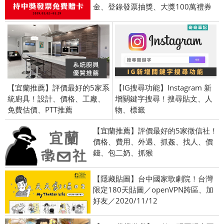
金、登錄發票抽獎、大獎100萬禮券
【宜蘭推薦】評價最好的5家系
【IG搜尋功能】Instagram 新
統廚具！設計、價格、工廠、
增關鍵字搜尋！搜尋貼文、人
免費估價、PTT推薦
物、標籤
【宜蘭推薦】評價最好的5家徵信社！
價格、費用、外遇、抓姦、找人、價
錢、包二奶、抓猴
【隱藏貼圖】台中國家歌劇院！台灣
限定180天貼圖／openVPN跨區、加
好友／2020/11/12