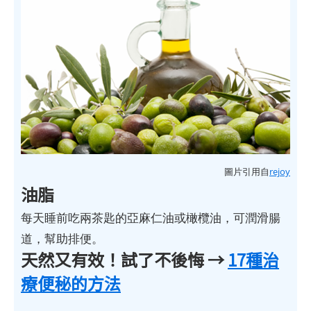
圖片引用自
rejoy
油脂
每天睡前吃兩茶匙的亞麻仁油或橄欖油，可潤滑腸
道，幫助排便。
天然又有效！試了不後悔 →
17種治
療便秘的方法