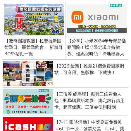
【驚奇團體戰週】拉普拉斯團
【分享】小米2024年母親節活
體戰日、團體戰約會 、新頭目
動開跑！檔期限定現金折價
BOSS活動一覽
券、優惠限時領！掃地機器人
【2026 最新】推薦21個免費圖庫網
站，可商用、無版權、下載快！
【三倍券 總整理】振興三倍券懶人
包！郵局購買紙本券、綁定銀行信用
卡、超商優惠、三倍券使用限制
【7-11 限時活動】中獎發票免費換
icash 卡一張！發票兌獎、icash、獎