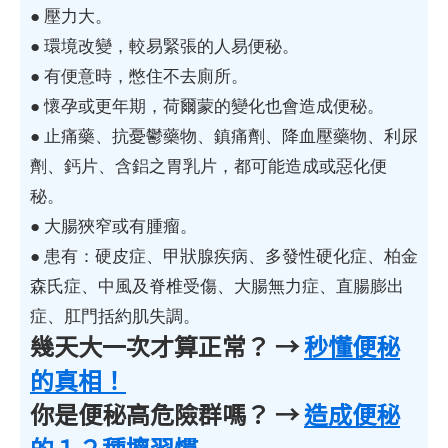
● 壓力大。
● 環境改變，較易緊張的人易便秘。
● 有便意時，憋住不去廁所。
● 懷孕或更年期，荷爾蒙的變化也會造成便秘。
● 止痛藥、抗憂鬱藥物、鎮痛劑、降血壓藥物、利尿
劑、鈣片、含鋁之胃乳片，都可能造成或惡化便
秘。
● 大腸狹窄或有腫瘤。
● 患有：硬皮症、甲狀腺疾病、多發性硬化症、柏金
森氏症、中風及脊椎受傷、大腸無力症、直腸膨出
症、肛門括約肌失調。
幾天大一次才算正常？ →
秒懂便秘
的真相！
你是便秘高危險群嗎？ →
造成便秘
的１２種壞習慣