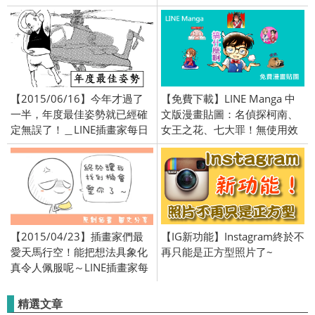
／CPBL TV／台灣 中華隊 棒球
【2015/06/16】今年才過了
【免費下載】LINE Manga 中
一半，年度最佳姿勢就已經確
文版漫畫貼圖：名偵探柯南、
定無誤了！＿LINE插畫家每日
女王之花、七大罪！無使用效
繪畫貼圖作品！原創精彩連載
期限制
中！
【2015/04/23】插畫家們最
【IG新功能】Instagram終於不
愛天馬行空！能把想法具象化
再只能是正方型照片了~
真令人佩服呢～LINE插畫家每
日繪畫貼圖作品！原創精彩連
載中！
精選文章