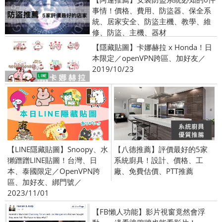
事情！價格、費用、防盜器、保全系
統、居家安全、防盜主機、教學、維
修、防盜、主機、器材
【隱藏貼圖】卡娜赫拉 x Honda！日
本限定／openVPN跨區、加好友／
2019/10/23
【LINE隱藏貼圖】Snoopy、水
【八德推薦】評價最好的5家
獺蹭蹭LINE貼圖！台灣、日
系統廚具！設計、價格、工
本、泰國限定／OpenVPN跨
廠、免費估價、PTT推薦
區、加好友、綁門號／
2023/11/01
【FB懶人功能】影片視窗竟然會浮