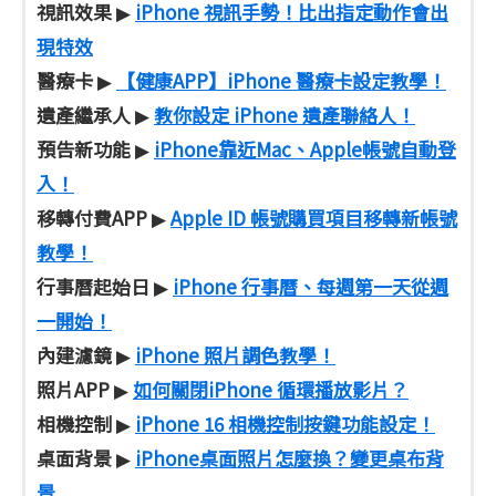
視訊效果
iPhone 視訊手勢！比出指定動作會出
▶
現特效
醫療卡
【健康APP】iPhone 醫療卡設定教學！
▶
遺產繼承人
教你設定 iPhone 遺產聯絡人！
▶
預告新功能
iPhone靠近Mac、Apple帳號自動登
▶
入！
移轉付費APP
Apple ID 帳號購買項目移轉新帳號
▶
教學！
行事曆起始日
iPhone 行事曆、每週第一天從週
▶
一開始！
內建濾鏡
iPhone 照片調色教學！
▶
照片APP
如何關閉iPhone 循環播放影片？
▶
相機控制
iPhone 16 相機控制按鍵功能設定！
▶
桌面背景
iPhone桌面照片怎麼換？變更桌布背
▶
景