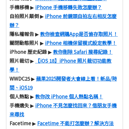
手機移機
iPhone 手機移轉失敗怎麼辦？
▶
自拍照片顛倒
iPhone 前鏡頭自拍左右相反怎麼
▶
辦？
隱私權報告
教你檢查網購App是否偷存取照片！
▶
關閉動態照片
iPhone 相機保留模式設定教學！
▶
iPhone 歷史紀錄
教你刪除 Safari 搜尋紀錄！
▶
照片裁切
【iOS 18】iPhone 照片裁切功能教
▶
學！
WWDC25
蘋果2025開發者大會線上看！新品/時
▶
間、iOS19
個人熱點
教你改 iPhone 個人熱點名稱！
▶
手機遺失
iPhone 不見怎麼找回來？借朋友手機
▶
來尋找
Facetime
Facetime 不能打怎麼辦？解決方法
▶