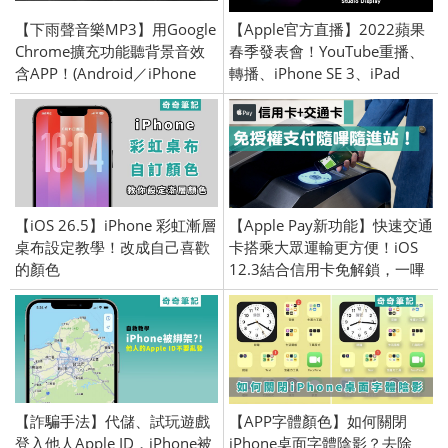
【下雨聲音樂MP3】用Google
【Apple官方直播】2022蘋果
Chrome擴充功能聽背景音效
春季發表會！YouTube重播、
含APP！(Android／iPhone
轉播、iPhone SE 3、iPad
iOS)
Air、iPad mini、MacBook
Pro
【iOS 26.5】iPhone 彩虹漸層
【Apple Pay新功能】快速交通
桌布設定教學！改成自己喜歡
卡搭乘大眾運輸更方便！iOS
的顏色
12.3結合信用卡免解鎖，一嗶
就進站？
【詐騙手法】代儲、試玩遊戲
【APP字體顏色】如何關閉
登入他人Apple ID，iPhone被
iPhone桌面字體陰影？去除