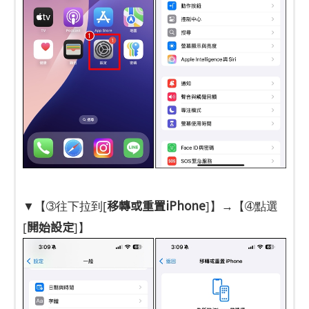
移轉或重置iPhone
▼【➂往下拉到[
]】→【➃點選
開始設定
[
]】