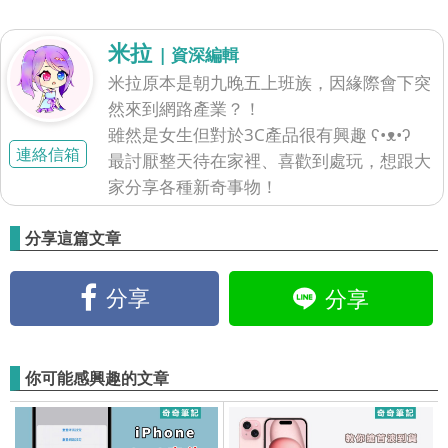
米拉
| 資深編輯
米拉原本是朝九晚五上班族，因緣際會下突
然來到網路產業？！
雖然是女生但對於3C產品很有興趣 ʕ•ᴥ•ʔ
連絡信箱
最討厭整天待在家裡、喜歡到處玩，想跟大
家分享各種新奇事物！
分享這篇文章
分享
分享
你可能感興趣的文章