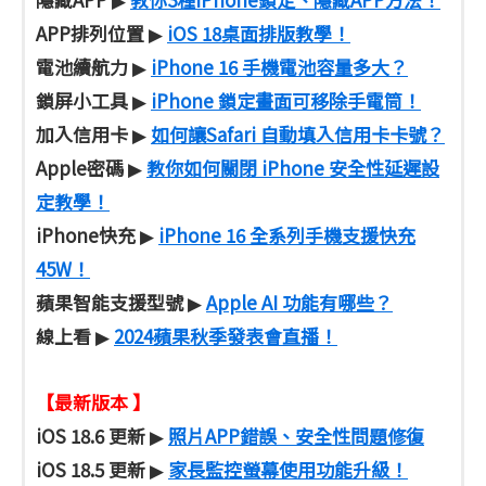
▶
APP排列位置
iOS 18桌面排版教學！
▶
電池續航力
iPhone 16 手機電池容量多大？
▶
鎖屏小工具
iPhone 鎖定畫面可移除手電筒！
▶
加入信用卡
如何讓Safari 自動填入信用卡卡號？
▶
Apple密碼
教你如何關閉 iPhone 安全性延遲設
▶
定教學！
iPhone快充
iPhone 16 全系列手機支援快充
▶
45W！
蘋果智能支援型號
Apple AI 功能有哪些？
▶
線上看
2024蘋果秋季發表會直播！
▶
【最新版本 】
iOS 18.6 更新
照片APP錯誤、安全性問題修復
▶
iOS 18.5 更新
家長監控螢幕使用功能升級！
▶