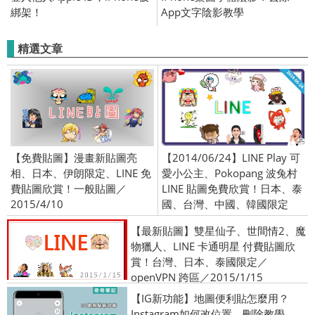
綁架！
App文字陰影教學
精選文章
【免費貼圖】漫畫新貼圖亮
【2014/06/24】LINE Play 可
相、日本、伊朗限定、LINE 免
愛小公主、Pokopang 波兔村
費貼圖欣賞！一般貼圖／
LINE 貼圖免費欣賞！日本、泰
2015/4/10
國、台灣、中國、韓國限定
【最新貼圖】雙星仙子、世間情2、魔
物獵人、LINE 卡通明星 付費貼圖欣
賞！台灣、日本、泰國限定／
openVPN 跨區／2015/1/15
【IG新功能】地圖便利貼怎麼用？
Instagram如何改位置、刪除教學