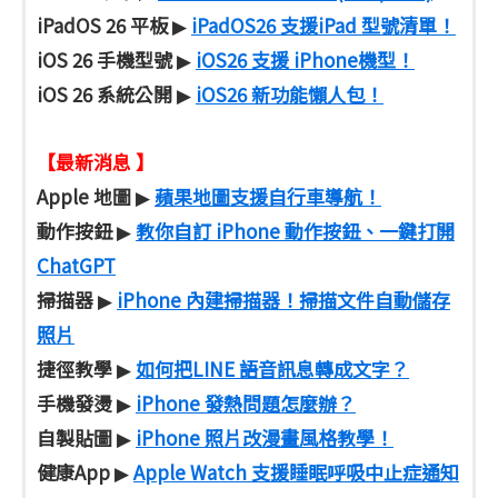
iPadOS 26 平板
iPadOS26 支援iPad 型號清單！
▶
iOS 26 手機型號
iOS26 支援 iPhone機型！
▶
iOS 26 系統公開
iOS26 新功能懶人包！
▶
【最新消息 】
Apple 地圖
蘋果地圖支援自行車導航！
▶
動作按鈕
教你自訂 iPhone 動作按鈕、一鍵打開
▶
ChatGPT
掃描器
iPhone 內建掃描器！掃描文件自動儲存
▶
照片
捷徑教學
如何把LINE 語音訊息轉成文字？
▶
手機發燙
iPhone 發熱問題怎麼辦？
▶
自製貼圖
iPhone 照片改漫畫風格教學！
▶
健康App
Apple Watch 支援睡眠呼吸中止症通知
▶