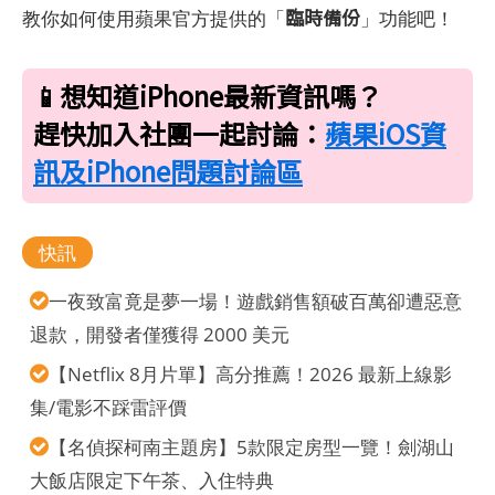
臨時備份
教你如何使用蘋果官方提供的「
」功能吧！
📱想知道iPhone最新資訊嗎？
趕快加入社團一起討論：
蘋果iOS資
訊及iPhone問題討論區
快訊
一夜致富竟是夢一場！遊戲銷售額破百萬卻遭惡意
退款，開發者僅獲得 2000 美元
【Netflix 8月片單】高分推薦！2026 最新上線影
集/電影不踩雷評價
【名偵探柯南主題房】5款限定房型一覽！劍湖山
大飯店限定下午茶、入住特典