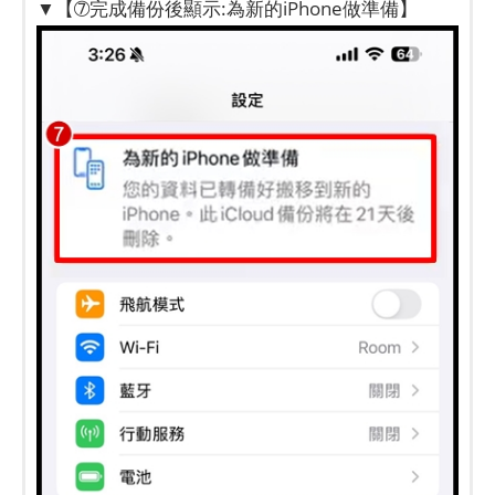
▼【➆完成備份後顯示:為新的iPhone做準備】