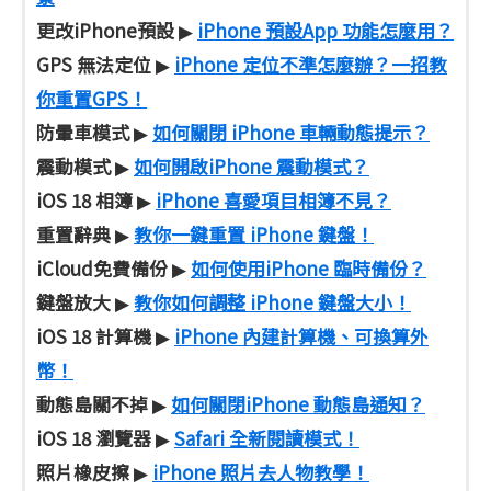
更改iPhone預設
iPhone 預設App 功能怎麼用？
▶
GPS 無法定位
iPhone 定位不準怎麼辦？一招教
▶
你重置GPS！
防暈車模式
如何關閉 iPhone 車輛動態提示？
▶
震動模式
如何開啟iPhone 震動模式？
▶
iOS 18 相簿
iPhone 喜愛項目相簿不見？
▶
重置辭典
教你一鍵重置 iPhone 鍵盤！
▶
iCloud免費備份
如何使用iPhone 臨時備份？
▶
鍵盤放大
教你如何調整 iPhone 鍵盤大小！
▶
iOS 18 計算機
iPhone 內建計算機、可換算外
▶
幣！
動態島關不掉
如何關閉iPhone 動態島通知？
▶
iOS 18 瀏覽器
Safari 全新閱讀模式！
▶
照片橡皮擦
iPhone 照片去人物教學！
▶