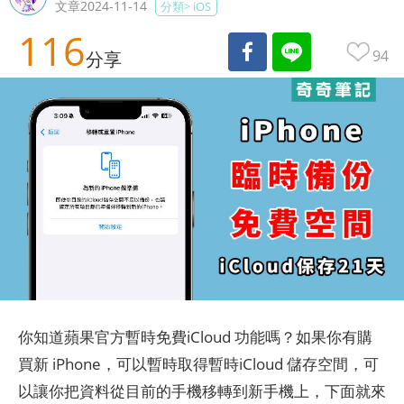
文章2024-11-14
分類>
iOS
116
94
分享
你知道蘋果官方暫時免費iCloud 功能嗎？如果你有購
買新 iPhone，可以暫時取得暫時iCloud 儲存空間，可
以讓你把資料從目前的手機移轉到新手機上，下面就來