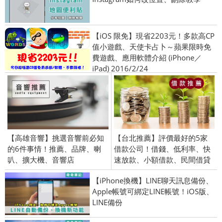
【iOS 限免】現省2203元！多款高CP
值小遊戲、天使卡占卜～蘋果限時免
費遊戲、應用軟體介紹 (iPhone／
iPad) 2016/2/24
【高雄音響】挑選音響前必知
【台北推薦】評價最好的5家
的6件事情！推薦、品牌、喇
借款公司！借錢、低利率、快
叭、擴大機、音響店
速放款、小額借款、民間借貸
【iPhone換機】LINE聊天訊息備份、
Apple帳號可綁定LINE帳號！iOS版、
LINE備份