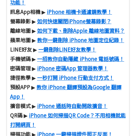
功能！
訊息App相機
iPhone 相機卡通濾鏡教學！
▶
螢幕錄影
如何快速關閉iPhone螢幕錄影？
▶
離線地圖
如何下載、刪除Apple 離線地圖資料？
▶
蘋果地圖
教你一鍵刪除 iPhone 地圖定位紀錄！
▶
LINE好友
一鍵刪除LINE好友教學！
▶
手機號碼
一招教你自動隱藏 iPhone 電話號碼！
▶
密碼管理
iPhone 密碼App 管理器教學！
▶
捷徑教學
一秒打開 iPhone 行動支付方式！
▶
預設APP
教你 iPhone 翻譯預設為Google 翻譯
▶
App！
擴音模式
iPhone 通話時自動開啟擴音！
▶
QR碼
iPhone 如何掃描QR Code？不用相機就能
▶
打開網頁！
掃描功能
iPhone 一鍵掃描證件照正反面！
▶