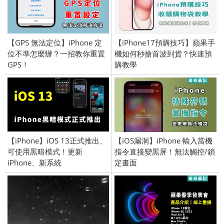
【GPS 無法定位】iPhone 定
【iPhone17預購技巧】蘋果手
位不準怎麼辦？一招教你重置
機如何秒搶首波到貨？快速預
GPS！
購教學
【iPhone】iOS 13正式推出、
【iOS漏洞】iPhone 輸入當機
可使用黑暗模式！更新
指令直接變黑屏！無法觸控/鎖
iPhone、新系統
定畫面