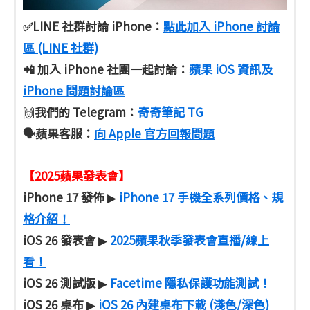
✅LINE 社群討論 iPhone：
點此加入 iPhone 討論
區 (LINE 社群)
📲 加入 iPhone 社團一起討論：
蘋果 iOS 資訊及
iPhone 問題討論區
我們的 Telegram：
奇奇筆記 TG
🙌
🗣️蘋果客服
：
向 Apple 官方回報問題
【2025蘋果發表會】
iPhone 17 發佈
iPhone 17 手機全系列價格、規
▶
格介紹！
iOS 26 發表會
2025蘋果秋季發表會直播/線上
▶
看！
iOS 26 測試版
Facetime 隱私保護功能測試！
▶
iOS 26 桌布
iOS 26 內建桌布下載 (淺色/深色)
▶