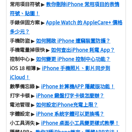
常用項目符號
教你刪除iPhone 常用項目的表情
▶
符號、貼圖！
手錶保固方案
Apple Watch 的 AppleCare+ 價格
▶
多少元？
手機防盜
如何開啟 iPhone 遭竊裝置防護？
▶
手機電量掉很快
如何查出iPhone 耗電 App？
▶
控制中心
如何變更 iPhone 控制中心功能？
▶
iOS 18 相簿
iPhone 手機照片、影片同步到
▶
iCloud！
數學備忘錄
iPhone 計算機APP 隱藏版功能！
▶
打字卡頓
iPhone 鍵盤打字卡頓怎麼辦？
▶
電池管理
如何設定iPhone充電上限？
▶
字體設定
iPhone 系統字體可以更換嗎？
▶
小工具消失
iPhone 桌面小工具變更樣式教學！
▶
隱藏APP
教你3種iPhone鎖定、隱藏APP方法！