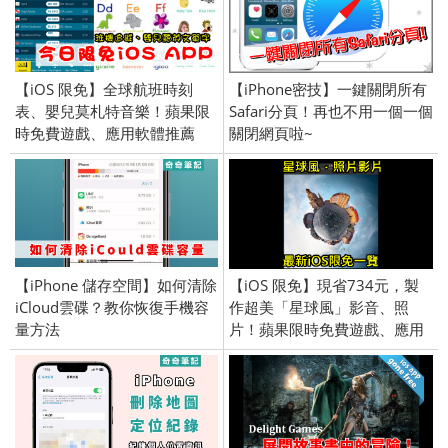
【iOS 限免】全球航班時刻
【iPhone密技】一鍵關閉所有
表、嬰兒莫札特音樂！蘋果限
Safari分頁！再也不用一個一個
時免費遊戲、應用軟體推薦
關閉網頁啦~
(iPhone／iPad) 2017/10/30
【iPhone 儲存空間】如何清除
【iOS 限免】現省734元，製
iCloud雲碟？教你恢復手機容
作超美「星球風」影音、照
量方法
片！蘋果限時免費遊戲、應用
軟體介紹 (iPhone／iPad)
2016/1/8