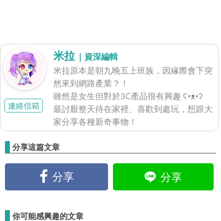
米拉
| 資深編輯
米拉原本是朝九晚五上班族，因緣際會下突
然來到網路產業？！
雖然是女生但對於3C產品很有興趣 ʕ•ᴥ•ʔ
連絡信箱
最討厭整天待在家裡、喜歡到處玩，想跟大
家分享各種新奇事物！
分享這篇文章
分享
分享
你可能感興趣的文章