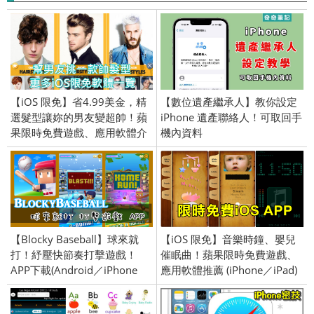
【iOS 限免】省4.99美金，精
【數位遺產繼承人】教你設定
選髮型讓妳的男友變超帥！蘋
iPhone 遺產聯絡人！可取回手
果限時免費遊戲、應用軟體介
機內資料
紹 (iPhone／iPad)
2015/12/30
【Blocky Baseball】球來就
【iOS 限免】音樂時鐘、嬰兒
打！紓壓快節奏打擊遊戲！
催眠曲！蘋果限時免費遊戲、
APP下載(Android／iPhone
應用軟體推薦 (iPhone／iPad)
iOS)
2018/08/20