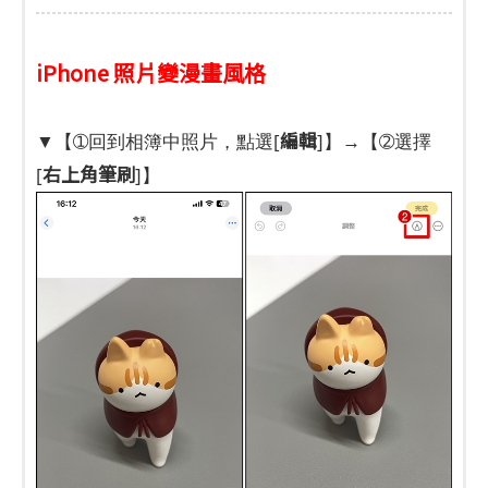
iPhone 照片變漫畫風格
編輯
▼【➀回到相簿中照片，點選[
]】→【➁選擇
右上角筆刷
[
]】