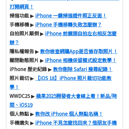
打開網頁！
掃描功能
iPhone 一鍵掃描證件照正反面！
▶
手機移機
iPhone 手機移轉失敗怎麼辦？
▶
自拍照片顛倒
iPhone 前鏡頭自拍左右相反怎麼
▶
辦？
隱私權報告
教你檢查網購App是否偷存取照片！
▶
關閉動態照片
iPhone 相機保留模式設定教學！
▶
iPhone 歷史紀錄
教你刪除 Safari 搜尋紀錄！
▶
照片裁切
【iOS 18】iPhone 照片裁切功能教
▶
學！
WWDC25
蘋果2025開發者大會線上看！新品/時
▶
間、iOS19
個人熱點
教你改 iPhone 個人熱點名稱！
▶
手機遺失
iPhone 不見怎麼找回來？借朋友手機
▶