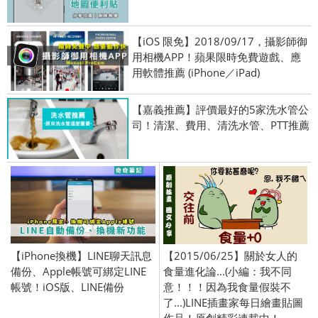
【iOS 限免】2018/09/17，攝影師御
用相機APP！蘋果限時免費遊戲、應
用軟體推薦 (iPhone／iPad)
【嘉義推薦】評價最好的5家洗水管公
司！清潔、費用、清洗水管、PTT推薦
【iPhone換機】LINE聊天訊息
【2015/06/25】關於女人的
備份、Apple帳號可綁定LINE
食量進化論...(小編：我不同
帳號！iOS版、LINE備份
意！！！因為我食量假裝不
了...)LINE插畫家每日繪畫貼圖