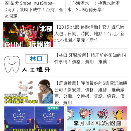
圖”柴犬 Shiba Inu (Shiba-
「心海潛水」！挑戰水肺潛
Dog)”，限時下載中！台灣、全
水、SUP心得分享！
區限定
【2015 北部 路跑活動】官方資訊懶
人包，日期、時間、地點！台北／新
北／桃園／基隆／新竹
【林口 牙醫診所】植牙前必須知的14
件事情！價格、費用、推薦！
【屏東推薦】評價最好的5家電話總機
公司！新安裝、價格、維修、推薦廠
商、分機、交換機、電話、錄音、價
錢、費用