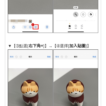
右下角+
加入貼圖
▼【➂點選[
]】→【➃選擇[
]】