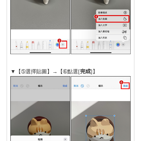
完成
▼【➄選擇貼圖】→【➅點選[
]】