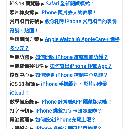
iOS 18 瀏覽器
Safari 全新閱讀模式！
▶
照片橡皮擦
iPhone 照片去人物教學！
▶
常用項目符號
教你刪除iPhone 常用項目的表情
▶
符號、貼圖！
手錶保固方案
Apple Watch 的 AppleCare+ 價格
▶
多少元？
手機防盜
如何開啟 iPhone 遭竊裝置防護？
▶
手機電量掉很快
如何查出iPhone 耗電 App？
▶
控制中心
如何變更 iPhone 控制中心功能？
▶
iOS 18 相簿
iPhone 手機照片、影片同步到
▶
iCloud！
數學備忘錄
iPhone 計算機APP 隱藏版功能！
▶
打字卡頓
iPhone 鍵盤打字卡頓怎麼辦？
▶
電池管理
如何設定iPhone充電上限？
▶
字體設定
iPhone 系統字體可以更換嗎？
▶