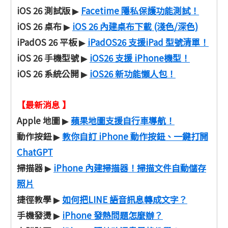
iOS 26 測試版
Facetime 隱私保護功能測試！
▶
iOS 26 桌布
iOS 26 內建桌布下載 (淺色/深色)
▶
iPadOS 26 平板
iPadOS26 支援iPad 型號清單！
▶
iOS 26 手機型號
iOS26 支援 iPhone機型！
▶
iOS 26 系統公開
iOS26 新功能懶人包！
▶
【最新消息 】
Apple 地圖
蘋果地圖支援自行車導航！
▶
動作按鈕
教你自訂 iPhone 動作按鈕、一鍵打開
▶
ChatGPT
掃描器
iPhone 內建掃描器！掃描文件自動儲存
▶
照片
捷徑教學
如何把LINE 語音訊息轉成文字？
▶
手機發燙
iPhone 發熱問題怎麼辦？
▶