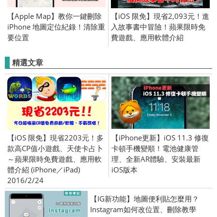
【Apple Map】教你一鍵刪除
【iOS 限免】現省2,093元！進
iPhone 地圖定位紀錄！清除重
入故事書中冒險！蘋果限時免
要位置
費遊戲、應用軟體介紹
(iPhone／iPad) 2016/6/27
精選文章
【iOS 限免】現省2203元！多
【iPhone更新】iOS 11.3 修復
款高CP值小遊戲、天使卡占卜
卡頓手機變順！電池健康管
～蘋果限時免費遊戲、應用軟
理、全新AR體驗、安裝最新
體介紹 (iPhone／iPad)
iOS版本
2016/2/24
【IG新功能】地圖便利貼怎麼用？
Instagram如何改位置、刪除教學