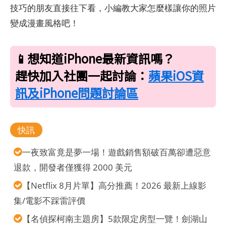
技巧的朋友直接往下看，小編教大家怎麼樣讓你的照片
變成漫畫風格吧！
📱想知道iPhone最新資訊嗎？
趕快加入社團一起討論：
蘋果iOS資
訊及iPhone問題討論區
快訊
一夜致富竟是夢一場！遊戲銷售額破百萬卻遭惡意
退款，開發者僅獲得 2000 美元
【Netflix 8月片單】高分推薦！2026 最新上線影
集/電影不踩雷評價
【名偵探柯南主題房】5款限定房型一覽！劍湖山