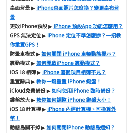
桌面背景
iPhone桌面照片怎麼換？變更桌布背
▶
景
更改iPhone預設
iPhone 預設App 功能怎麼用？
▶
GPS 無法定位
iPhone 定位不準怎麼辦？一招教
▶
你重置GPS！
防暈車模式
如何關閉 iPhone 車輛動態提示？
▶
震動模式
如何開啟iPhone 震動模式？
▶
iOS 18 相簿
iPhone 喜愛項目相簿不見？
▶
重置辭典
教你一鍵重置 iPhone 鍵盤！
▶
iCloud免費備份
如何使用iPhone 臨時備份？
▶
鍵盤放大
教你如何調整 iPhone 鍵盤大小！
▶
iOS 18 計算機
iPhone 內建計算機、可換算外
▶
幣！
動態島關不掉
如何關閉iPhone 動態島通知？
▶