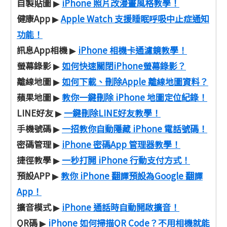
自製貼圖
iPhone 照片改漫畫風格教學！
▶
健康App
Apple Watch 支援睡眠呼吸中止症通知
▶
功能！
訊息App相機
iPhone 相機卡通濾鏡教學！
▶
螢幕錄影
如何快速關閉iPhone螢幕錄影？
▶
離線地圖
如何下載、刪除Apple 離線地圖資料？
▶
蘋果地圖
教你一鍵刪除 iPhone 地圖定位紀錄！
▶
LINE好友
一鍵刪除LINE好友教學！
▶
手機號碼
一招教你自動隱藏 iPhone 電話號碼！
▶
密碼管理
iPhone 密碼App 管理器教學！
▶
捷徑教學
一秒打開 iPhone 行動支付方式！
▶
預設APP
教你 iPhone 翻譯預設為Google 翻譯
▶
App！
擴音模式
iPhone 通話時自動開啟擴音！
▶
QR碼
iPhone 如何掃描QR Code？不用相機就能
▶