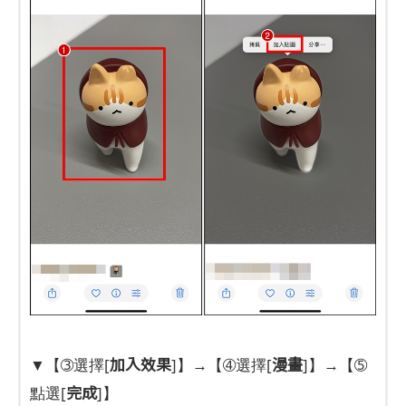
加入效果
漫畫
▼【➂選擇[
]】→【➃選擇[
]】→【➄
完成
點選[
]】