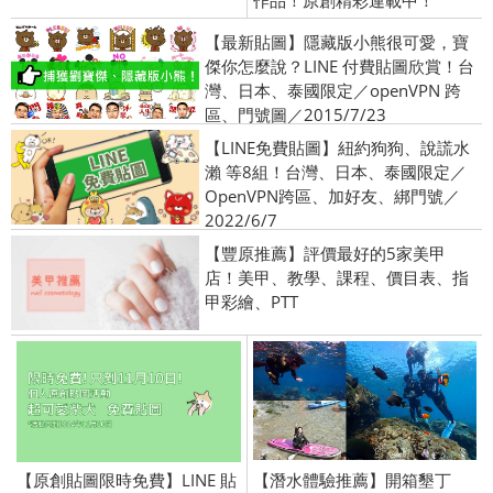
作品！原創精彩連載中！
【最新貼圖】隱藏版小熊很可愛，寶
傑你怎麼說？LINE 付費貼圖欣賞！台
灣、日本、泰國限定／openVPN 跨
區、門號圖／2015/7/23
【LINE免費貼圖】紐約狗狗、說謊水
瀨 等8組！台灣、日本、泰國限定／
OpenVPN跨區、加好友、綁門號／
2022/6/7
【豐原推薦】評價最好的5家美甲
店！美甲、教學、課程、價目表、指
甲彩繪、PTT
【原創貼圖限時免費】LINE 貼
【潛水體驗推薦】開箱墾丁