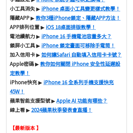
小工具消失
iPhone 桌面小工具變更樣式教學！
▶
隱藏APP
教你3種iPhone鎖定、隱藏APP方法！
▶
APP排列位置
iOS 18桌面排版教學！
▶
電池續航力
iPhone 16 手機電池容量多大？
▶
鎖屏小工具
iPhone 鎖定畫面可移除手電筒！
▶
加入信用卡
如何讓Safari 自動填入信用卡卡號？
▶
Apple密碼
教你如何關閉 iPhone 安全性延遲設
▶
定教學！
iPhone快充
iPhone 16 全系列手機支援快充
▶
45W！
蘋果智能支援型號
Apple AI 功能有哪些？
▶
線上看
2024蘋果秋季發表會直播！
▶
【最新版本 】