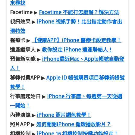
來尋找
Facetime
Facetime 不能打怎麼辦？解決方法
▶
視訊效果
iPhone 視訊手勢！比出指定動作會出
▶
現特效
醫療卡
【健康APP】iPhone 醫療卡設定教學！
▶
遺產繼承人
教你設定 iPhone 遺產聯絡人！
▶
預告新功能
iPhone靠近Mac、Apple帳號自動登
▶
入！
移轉付費APP
Apple ID 帳號購買項目移轉新帳號
▶
教學！
行事曆起始日
iPhone 行事曆、每週第一天從週
▶
一開始！
內建濾鏡
iPhone 照片調色教學！
▶
照片APP
如何關閉iPhone 循環播放影片？
▶
相機控制
iPhone 16 相機控制按鍵功能設定！
▶