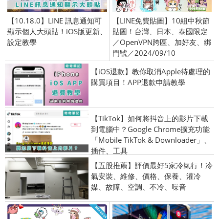
【10.18.0】LINE 訊息通知可
【LINE免費貼圖】10組中秋節
顯示個人大頭貼！iOS版更新、
貼圖！台灣、日本、泰國限定
設定教學
／OpenVPN跨區、加好友、綁
門號／2024/09/10
【iOS退款】教你取消Apple待處理的
購買項目！APP退款申請教學
【TikTok】如何將抖音上的影片下載
到電腦中？Google Chrome擴充功能
「Mobile TikTok & Downloader」、
插件、工具
【五股推薦】評價最好5家冷氣行！冷
氣安裝、維修、價格、保養、灌冷
媒、故障、空調、不冷、噪音