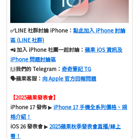
✅LINE 社群討論 iPhone：
點此加入 iPhone 討論
區 (LINE 社群)
📲 加入 iPhone 社團一起討論：
蘋果 iOS 資訊及
iPhone 問題討論區
我們的 Telegram：
奇奇筆記 TG
🙌
🗣️蘋果客服
：
向 Apple 官方回報問題
【2025蘋果發表會】
iPhone 17 發佈
iPhone 17 手機全系列價格、規
▶
格介紹！
iOS 26 發表會
2025蘋果秋季發表會直播/線上
▶
看！