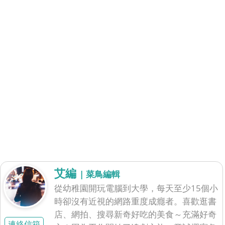
艾編
| 菜鳥編輯
從幼稚園開玩電腦到大學，每天至少15個小
時卻沒有近視的網路重度成癮者。喜歡逛書
店、網拍、搜尋新奇好吃的美食～充滿好奇
連絡信箱