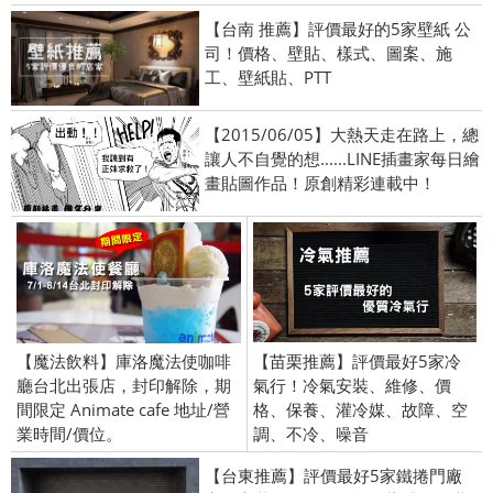
【台南 推薦】評價最好的5家壁紙 公
司！價格、壁貼、樣式、圖案、施
工、壁紙貼、PTT
【2015/06/05】大熱天走在路上，總
讓人不自覺的想......LINE插畫家每日繪
畫貼圖作品！原創精彩連載中！
【魔法飲料】庫洛魔法使咖啡
【苗栗推薦】評價最好5家冷
廳台北出張店，封印解除，期
氣行！冷氣安裝、維修、價
間限定 Animate cafe 地址/營
格、保養、灌冷媒、故障、空
業時間/價位。
調、不冷、噪音
【台東推薦】評價最好5家鐵捲門廠