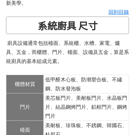
新美學。
回到目錄
系統廚具 尺寸
廚具設備通常包括檯面、系統櫃、水槽、家電、爐
具、五金，而櫃體、門片、檯面、設備及五金，算是系
統廚具的基本組成元素。
低甲醛木心板、防潮塑合板、不繡
櫃體材質
鋼、防水發泡板
美芯板門片、美耐板門片、水晶板門
門片
片、結晶鋼烤門片、鋁框門片、鋼烤
門片
美耐板、珍珠板、不銹鋼、韓國石、
檯面
杜邦石