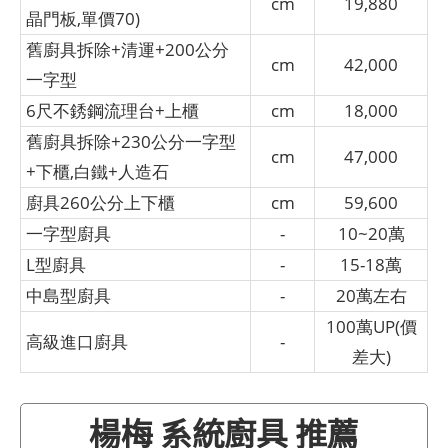
cm
19,880
晶門板,單價70)
舊廚具拆除+清運+200公分
cm
42,000
一字型
6尺不銹鋼流理台+上櫃
cm
18,000
舊廚具拆除+230公分一字型
cm
47,000
+下櫃,白鐵+人造石
廚具260公分上下櫃
cm
59,600
一字型廚具
-
10~20萬
L型廚具
-
15-18萬
中島型廚具
-
20萬左右
100萬UP(價
高級進口廚具
-
差大)
楊梅 系統廚具 推薦