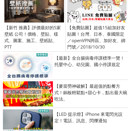
【新竹 推薦】評價最好的5家
【免費貼圖】超值15組加好友
壁紙 公司！價格、壁貼、樣
貼圖！台灣、日本、泰國限定
式、圖案、施工、壁紙貼、
／openVPN跨區、加好友、綁
PTT
門號／2018/10/30
【最新】全台腸病毒停課標準一覽！
托嬰中心、幼兒園、國小停課規定
【麥當勞神破解】最超值的點餐方
式！銅板輕鬆點+甜心卡，點出最大碗
吃法。
【LED 提示燈】iPhone 來電閃光設
定！電話、訊息、閃爍通知