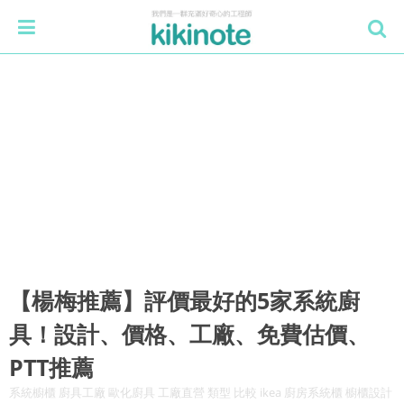
【楊梅推薦】評價最好的5家系統廚
具！設計、價格、工廠、免費估價、
PTT推薦
系統櫥櫃 廚具工廠 歐化廚具 工廠直營 類型 比較 ikea 廚房系統櫃 櫥櫃設計