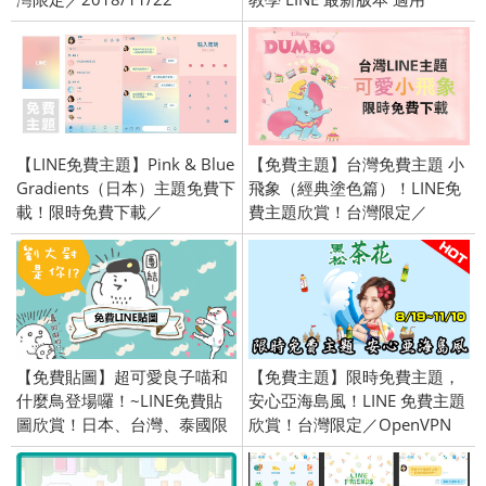
(Android)
【LINE免費主題】Pink & Blue
【免費主題】台灣免費主題 小
Gradients（日本）主題免費下
飛象（經典塗色篇）！LINE免
載！限時免費下載／
費主題欣賞！台灣限定／
2023/03/28
2019/03/21
【免費貼圖】超可愛良子喵和
【免費主題】限時免費主題，
什麼鳥登場囉！~LINE免費貼
安心亞海島風！LINE 免費主題
圖欣賞！日本、台灣、泰國限
欣賞！台灣限定／OpenVPN
定／openVPN跨區、加好友、
跨區／2016/08/26
綁門號／2016/4/26