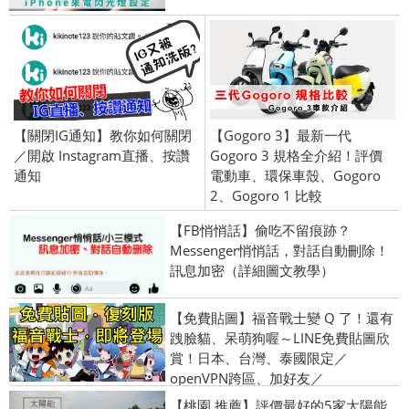
【關閉IG通知】教你如何關閉
【Gogoro 3】最新一代
／開啟 Instagram直播、按讚
Gogoro 3 規格全介紹！評價
通知
電動車、環保車殼、Gogoro
2、Gogoro 1 比較
【FB悄悄話】偷吃不留痕跡？
Messenger悄悄話，對話自動刪除！
訊息加密（詳細圖文教學）
【免費貼圖】福音戰士變 Q 了！還有
跩臉貓、呆萌狗喔～LINE免費貼圖欣
賞！日本、台灣、泰國限定／
openVPN跨區、加好友／
2016/03/07
【桃園 推薦】評價最好的5家太陽能