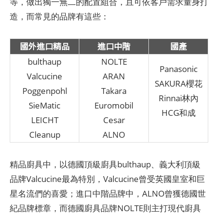
等，做出獨一無二的配置組合，且可依客戶需求量身打
造，而常見的品牌有這些：
國外進口精品
進口中階
國產
bulthaup
NOLTE
Panasonic
Valcucine
ARAN
SAKURA櫻花
Poggenpohl
Takara
Rinnai林內
SieMatic
Euromobil
HCG和成
LEICHT
Cesar
Cleanup
ALNO
精品廚具中，以德國頂級廚具bulthaup、義大利頂級
品牌Valcucine最為特別，Valcucine曾受英國皇室和巨
星名流們的喜愛；進口中階品牌中，ALNO曾獲德國世
紀品牌標章，而德國廚具品牌NOLTE則主打現代廚具