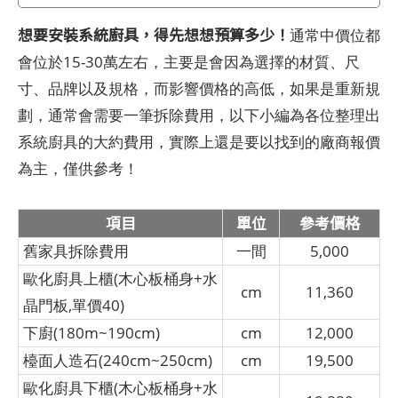
想要安裝系統廚具，得先想想預算多少！
通常中價位都
會位於15-30萬左右，主要是會因為選擇的材質、尺
寸、品牌以及規格，而影響價格的高低，如果是重新規
劃，通常會需要一筆拆除費用，以下小編為各位整理出
系統廚具的大約費用，實際上還是要以找到的廠商報價
為主，僅供參考！
項目
單位
參考價格
舊家具拆除費用
一間
5,000
歐化廚具上櫃(木心板桶身+水
cm
11,360
晶門板,單價40)
下廚(180m~190cm)
cm
12,000
檯面人造石(240cm~250cm)
cm
19,500
歐化廚具下櫃(木心板桶身+水