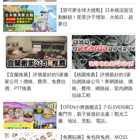
【寶可夢全球大挑戰】日本橫須賀活
動解鎖！星星沙子增加、火焰日、超
夢日
【宜蘭推薦】評價最好的5家搬
【桃園推薦】評價最好的3家
家公司！價格、費用、免費估
拉網路線公司！牽網路線、價
價、PTT推薦
格、費用、網路線、室內網路
拉線工程
【OPEN小將旗艦店】7-ELEVEN湖口
廠門市，親子旅遊好去處！觀光工
廠、地址、景點、電話。
【免費貼圖】兔包與兔媽、MOSS