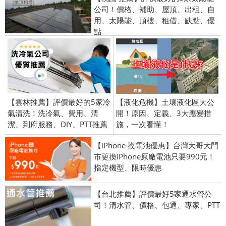
公司！價格、補助、屋頂、出租、自
用、太陽能、頂樓、租借、缺點、優
點
【雲林推薦】評價最好的5家冷
【液化危機】土壤液化區大公
氣清洗！洗冷氣、費用、清
開！原因、定義、3大應變措
潔、到府服務、DIY、PTT推薦
施，一次看懂！
【iPhone 換電池優惠】台灣大哥大門
市更換iPhone原廠電池只要990元！
指定機型、限時優惠
【台北推薦】評價最好5家通水管公
司！清水管、價格、包通、專家、PTT