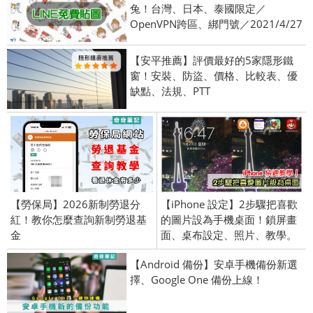
兔！台灣、日本、泰國限定／
OpenVPN跨區、綁門號／2021/4/27
【安平推薦】評價最好的5家隱形鐵
窗！安裝、防盜、價格、比較表、優
缺點、法規、PTT
【勞保局】2026新制勞退分
【iPhone 設定】2步驟把喜歡
紅！教你怎麼查詢新制勞退基
的圖片設為手機桌面！鎖屏畫
金
面、桌布設定、照片、教學。
【Android 備份】安卓手機備份新選
擇、Google One 備份上線！