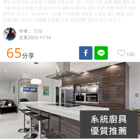
櫻花 廚房 防蟑 喜特麗 不鏽鋼 直營 材質 L型 一字型 中島 收費 價錢 費用 多
少錢 報價 安裝費 平價 便宜 行情 價格表 價目表 如何 好嗎 怎麼 哪裡買 找誰
附近的 Dcard、Mobile01 小惡魔 PTT(推薦) 美耐板 人造石 進口 國產 品牌
收納 優點 流理台 烘碗機 瓦斯爐 五金 抽油煙機 電熱水器 訂做 尺寸
作者：
艾編
文章2023-11-16
65
106
分享