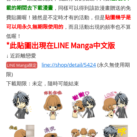
載的期間去下載漫畫
，同樣可以得到該款漫畫贈送的免
貼圖幾乎是
費貼圖喔！雖然是不定時才有的活動，但是
可以用永久無期限使用的
，而且活動出現的頻率也不算
低喔！
*此貼圖出現在LINE Manga中文版
↓ 近距離戀愛
line://shop/detail/5424
(永久無使用期
LINE Manga限定
限)
下載期限：未定，隨時可能結束