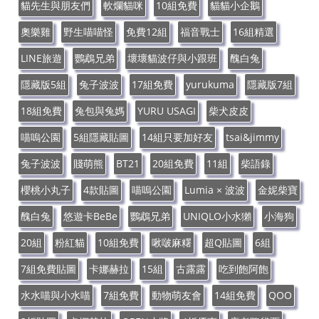
貓先生與朋友們
軟爛貓咪
10組免費
貓貓小企鵝
奧樂雞
野生喵喵怪
免費12組
福音戰士
16組精選
LINE旅遊
鸚鵡兄弟
壞壞貓波仔與小跟班
醜白兔
隱藏版5組
兔子波波
17組免費
yurukuma
隱藏版7組
18組免費
兔包與兔媽
YURU USAGI
柴犬皮皮
喵嗚公園
5組隱藏貼圖
14組只要加好友
tsai&jimmy
兔子波波
賤萌熊
BT21
20組免費
11組
柴語錄
櫻桃小丸子
4款貼圖
喵嗚公園
Lumia × 波波
金妮柴寶
醜白兔
悠遊卡BeBe
鸚鵡兄弟
UNIQLO小水獺
小海狗
20組
粉紅貓
10組免費
啾啵麻糬
超Q貼圖
6組
7組免費貼圖
卡娜赫拉
15組
古露露
吃到飽阿飽
水水喵與小水喵
7組免費
動物萌友會
14組免費
QOO