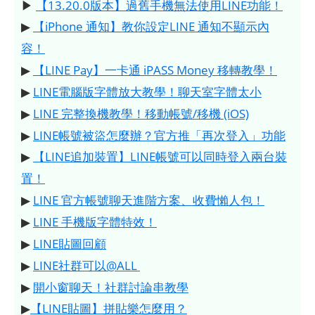
▶
【13.20.0版本】過舊手機無法使用LINE功能！
▶
【iPhone 通知】教你設定LINE 通知不顯示內
容！
▶
【LINE Pay】一卡通 iPASS Money 移轉教學！
▶
LINE電腦版字體放大教學！聊天室字體太小
▶
LINE 完整換機教學！移動帳號/移機 (iOS)
▶
LINE帳號被盜怎麼辦？官方推「再次登入」功能
▶
【LINE追加裝置】LINE帳號可以同時登入兩台裝
置！
▶
LINE 官方帳號聊天進階方案、收費懶人包！
▶
LINE 手機版字體特效！
▶
LINE貼圖回顧
▶
LINE社群可以@ALL
▶
開小窗聊天！社群討論串教學
▶
【LINE貼圖】拼貼樂怎麼用？