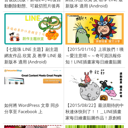
動刪除動態、可裁切照片後再
新版本 適用 (Android)
傳送或投稿功能、更多視訊效
果
【七龍珠 LINE 主題】副主題
【2015/01/16】上班族們！咦
網友作品 欣賞 及 教學 LINE 最
～愛注意唷～～奇可資訊報你
新版本 適用 (Android)
知！LINE插畫家每日繪畫貼圖
作品！原創精彩連載中！
如何將 WordPress 文章 同步
【2015/08/22】最須期待的中
分享至 Facebook 上
秋連休快到了！！＿LINE插畫
家每日繪畫貼圖作品！原創精
彩連載中！