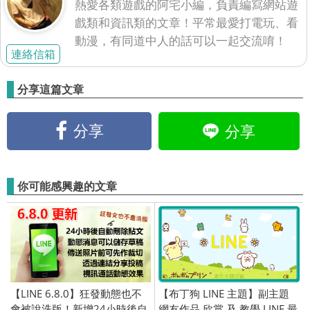
熱愛各類遊戲的阿宅小編，負責編寫網站遊
戲類和資訊類的文章！平常最愛打電玩、看
動漫，有同道中人的話可以一起交流唷！
連絡信箱
分享這篇文章
分享
分享
你可能感興趣的文章
【LINE 6.8.0】狂發動態也不
【布丁狗 LINE 主題】副主題
會被說洗版！新增24小時後自
網友作品 欣賞 及 教學 LINE 最