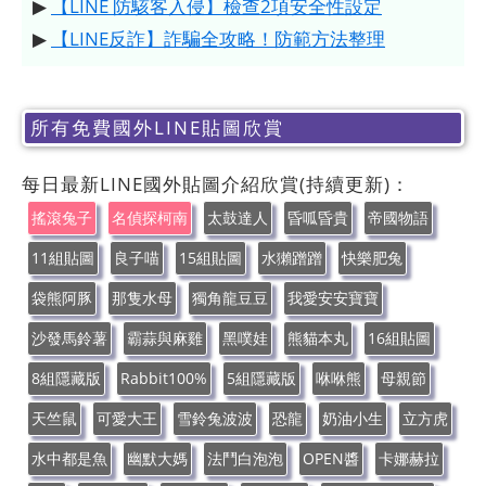
▶
【LINE 防駭客入侵】檢查2項安全性設定
▶
【LINE反詐】詐騙全攻略！防範方法整理
所有免費國外LINE貼圖欣賞
每日最新LINE國外貼圖介紹欣賞(持續更新)：
搖滾兔子
名偵探柯南
太鼓達人
昏呱昏貴
帝國物語
11組貼圖
良子喵
15組貼圖
水獺蹭蹭
快樂肥兔
袋熊阿豚
那隻水母
獨角龍豆豆
我愛安安寶寶
沙發馬鈴薯
霸蒜與麻雞
黑噗娃
熊貓本丸
16組貼圖
8組隱藏版
Rabbit100%
5組隱藏版
咻咻熊
母親節
天竺鼠
可愛大王
雪鈴兔波波
恐龍
奶油小生
立方虎
水中都是魚
幽默大媽
法鬥白泡泡
OPEN醬
卡娜赫拉