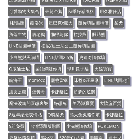
可愛動物大集合
呆萌企鵝
秋季好感風格
用久柑仔店
1折貼圖
酷洛米
星巴克x熊大
隨你填貼圖特價
柴犬
角落生物
唐老鴨
懶得鳥你
拉拉熊
賤萌熊
LINE貼圖半價
松尼/迪士尼公主隨你填貼圖
小白熊與黑喵喵
LINE貼圖2.5折
史迪奇隨你填
Q版迪士尼
柴語錄隨你填
球川良子貓
天線寶寶
航海王
momoco
寵物當家
咪醬&汪星摩
LINE貼圖2折
朋友是熊
蛋黃哥
卡娜赫拉
超夢的逆襲
魔法波鴿的喜怒哀樂
好想兔
美乃滋寶寶
大陰盜百貨
8週年紀念表情貼
Q萌柴犬
熊大兔兔隨你填
卡娜赫拉
9組免費
台灣隱藏版貼圖
小浣熊隨你填
POKÉMON
史努比隨你填
熊秋葵
520告白貼圖
美樂蒂
迪士尼