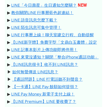
NEW
▶
LINE「今日壽星」生日通知怎麼關？
▶
教你關閉LINE 行事曆藍色超連結！
▶
LINE 語音訊息怎麼下載？
▶
LINE 陌生訊息可集中管理！
▶
LINE 行事曆上線！聊天室建立行程、自動提醒
▶
【LINE新字體】免費字型「文鼎白玉書體」設定
▶
LINE 記事本影片上傳功能即將停用！
▶
LINE 來電沒通知？關閉「整合iPhone通話功能」
▶
【LINE訊息很卡】收不到 LINE訊息？
▶
如何無聲傳送 LINE訊息？
▶
【通話問題】LINE 打電話聽不到聲音？
▶
【一卡通】LINE Pay 餘額如何提領？
▶
LINE Pay Money 新電子支付上線！
▶
【LINE Premium】LINE 要收費了？