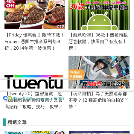
【Friday 優惠卷 】限時下載！
【惡意軟體】36款手機被預載
Fridays 憑圖牛排全系列都６
惡意軟體，快看自己有沒有上
折，2014年第一波優惠！
榜！
【Twenty 20】益智遊戲、超
【玩命自拍】為了美照連命都
401人看更多sponsored人氣內容
刺激挑戰你的極限反應力及最
不要？12 種高危險的自拍姿
高紀錄！攻略、技巧、教學／
勢！
免費下載／2015
精選文章