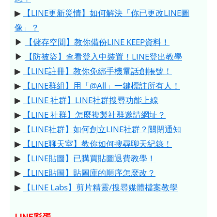
▶
【LINE更新災情】如何解決「你已更改LINE圖
像」？
▶
【儲存空間】教你備份LINE KEEP資料！
▶
【防被盜】查看登入中裝置！LINE登出教學
▶
【LINE註冊】教你免綁手機電話創帳號！
▶
【LINE群組】用「@All」一鍵標註所有人！
▶
【LINE 社群】LINE社群搜尋功能上線
▶
【LINE 社群】怎麼複製社群邀請網址？
▶
【LINE社群】如何創立LINE社群？關閉通知
▶
【LINE聊天室】教你如何搜尋聊天紀錄！
▶
【LINE貼圖】已購買貼圖退費教學！
▶
【LINE貼圖】貼圖庫的順序怎麼改？
▶
【LINE Labs】剪片精靈/搜尋媒體檔案教學
LINE彩蛋