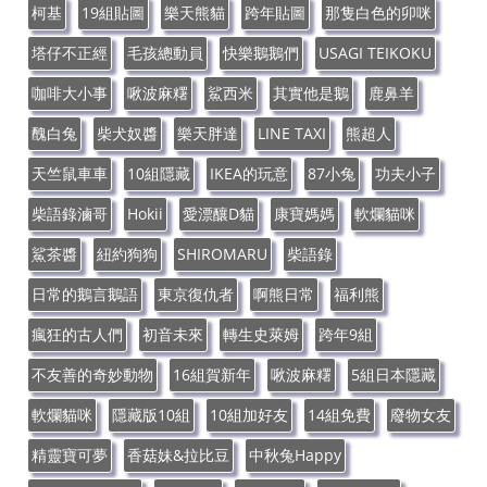
柯基
19組貼圖
樂天熊貓
跨年貼圖
那隻白色的卯咪
塔仔不正經
毛孩總動員
快樂鵝鵝們
USAGI TEIKOKU
咖啡大小事
啾波麻糬
鯊西米
其實他是鵝
鹿鼻羊
醜白兔
柴犬奴醬
樂天胖達
LINE TAXI
熊超人
天竺鼠車車
10組隱藏
IKEA的玩意
87小兔
功夫小子
柴語錄滷哥
Hokii
愛漂釀D貓
康寶媽媽
軟爛貓咪
鯊茶醬
紐約狗狗
SHIROMARU
柴語錄
日常的鵝言鵝語
東京復仇者
啊熊日常
福利熊
瘋狂的古人們
初音未來
轉生史萊姆
跨年9組
不友善的奇妙動物
16組賀新年
啾波麻糬
5組日本隱藏
軟爛貓咪
隱藏版10組
10組加好友
14組免費
廢物女友
精靈寶可夢
香菇妹&拉比豆
中秋兔Happy