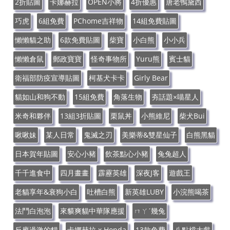
2折貼圖
卡娜赫拉
OPEN小將
4折優惠
唐老鴨黛西
巧虎
6組免費
PChome吉祥物
14組免費貼圖
懶懶貓之助
6款免費貼圖
柴寶
小白熊
小小兵
懶懶倉鼠
郵政寶寶
怪奇事物所
Yuru熊
賓士貓
衛福部防疫宣導貼圖
柯基犬卡卡
Girly Bear
貓如山和狗不動
15組免費
角落生物
夯話題×喵星人
米奇和夥伴
13組3折貼圖
栗鼠丼
小熊維尼
柴犬Bui
啾啾妹
某人日常
鬼滅之刃
美樂蒂&雙星仙子
白熊黑貓
日本賀年貼圖
安心小豬
飲茶點心小豬
兔兔超人
千千進食中
四月畫畫
霹靂英雄
深夜J客
遊戲王
老貓享年&衰狗小白
吐槽白熊
新英雄LUBY
小浣熊喝茶
法鬥白泡泡
來貘爽貓中華隊應援
ㄇㄚˊ幾兔
反應過激的貓
卡娜赫拉 x Honda
13款免費
八點檔大戲